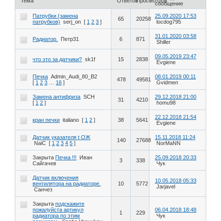
Тема
Ответов
Просмотров
сообщение
Патрубки (замена
25.09.2020 17:53
65
20258
патрубков)
serj_on
[
1
2
3
]
locdog795
31.01.2020 03:58
Радиатор.
Петр31
6
871
Shiller
09.05.2019 23:47
что это за датчики?
sk1f
15
2838
Evgiene
Печка
Admin_Audi_80_B2
08.01.2019 00:11
478
49581
[
1
2
3
…
16
]
Gvidmen
Замена антифриза
SCH
29.12.2018 21:00
31
4210
[
1
2
]
homu98
22.12.2018 21:54
кран печки
italiano
[
1
2
]
38
5641
Evgiene
Датчик указателя t ОЖ
15.11.2018 11:24
140
27688
NaiC
[
1
2
3
4
5
]
NorMaNN
Закрыта
Печка !!!
Иван
25.09.2018 20:33
3
338
Сайгачев
Чук
Датчик включения
10.05.2018 05:33
вентилятора на радиаторе.
10
5772
Jarjavel
Санчез
Закрыта
подскажите
пожалуйста артикул
06.04.2018 18:48
1
229
радиатора по этим
Чук