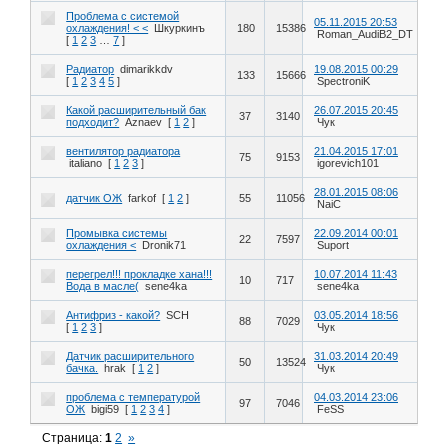
Проблема с системой
05.11.2015 20:53
охлаждения! < <
Шкуркинъ
180
15386
Roman_AudiB2_DT
[
1
2
3
…
7
]
Радиатор
dimarikkdv
19.08.2015 00:29
133
15666
[
1
2
3
4
5
]
SpectroniK
Какой расширительный бак
26.07.2015 20:45
37
3140
подходит?
Aznaev
[
1
2
]
Чук
вентилятор радиатора
21.04.2015 17:01
75
9153
italiano
[
1
2
3
]
igorevich101
28.01.2015 08:06
датчик ОЖ
farkof
[
1
2
]
55
11056
NaiC
Промывка системы
22.09.2014 00:01
22
7597
охлаждения <
Dronik71
Suport
перегрел!!! прокладке хана!!!
10.07.2014 11:43
10
717
Вода в масле(
sene4ka
sene4ka
Антифриз - какой?
SCH
03.05.2014 18:56
88
7029
[
1
2
3
]
Чук
Датчик расширительного
31.03.2014 20:49
50
13524
бачка.
hrak
[
1
2
]
Чук
проблема с температурой
04.03.2014 23:06
97
7046
ОЖ
bigi59
[
1
2
3
4
]
FeSS
Страница:
1
2
»