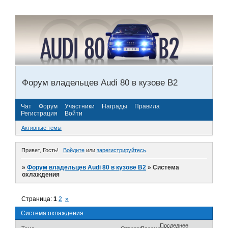
Форум владельцев Audi 80 в кузове В2
Чат
Форум
Участники
Награды
Правила
Регистрация
Войти
Активные темы
Привет, Гость!
Войдите
или
зарегистрируйтесь
.
»
Форум владельцев Audi 80 в кузове В2
»
Система
охлаждения
Страница:
1
2
»
Система охлаждения
Последнее