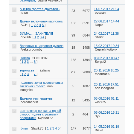
размерам,
Sasha Vasyukov
быстро греется двигатель
14.07.2017 21:54
23
6977
илья
руслан
Датчик включения карлсона
22.06.2017 14:44
133
8591
SCH
[
1
2
3
4
5
]
Dople
ЗИМА...... ЗАКИПЕЛ!!!
24.02.2017 11:38
99
6844
crx666
[
1
2
3
4
]
Shiller
Вопросик с нагревом дизеля
15.02.2017 19:34
18
1408
Aleksgrodnoby
Сергей.Кобрин
Помпа
COOLIBIN
08.02.2017 09:47
165
13949
[
1
2
3
…
6
]
Sergei2
термостат!!!
italiano
20.11.2016 18:25
206
28006
[
1
2
3
…
7
]
medbrat92
подогрев зоны дроссельных
20.11.2016 17:51
заслонок Солекс
non
5
1807
non incognito
incognito
Датчики температуры
05.08.2016 01:11
12
5435
borodach88
wint725
вентилятор печки на одной
08.06.2016 15:21
скорости дует с разными
2
404
Чук
оборотами
Кирилл 63
14.05.2016 01:19
Кипит!
Slavik73
[
1
2
3
4
5
]
147
10774
Ви йа