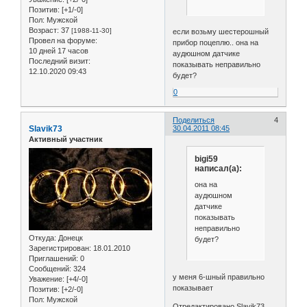
Позитив:
[+1/-0]
Пол:
Мужской
Возраст:
37
[1988-11-30]
если возьму шестерошный
Провел на форуме:
прибор поцеплю.. она на
10 дней 17 часов
аудюшном датчике
Последний визит:
показывать неправильно
12.10.2020 09:43
будет?
0
Поделиться
4
Slavik73
30.04.2011 08:45
Активный участник
bigi59
написал(а):
она на
аудюшном
датчике
показывать
неправильно
Откуда:
Донeцк
будет?
Зарегистрирован
: 18.01.2010
Приглашений:
0
Сообщений:
324
у меня 6-шный правильно
Уважение:
[+4/-0]
показывает
Позитив:
[+2/-0]
Пол:
Мужской
Отредактировано Slavik73