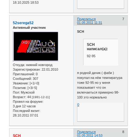
18.10.2025 18:53
Поделиться
7
52serega52
01.05.2011 11:31
Активный участник
SCH
SCH
написал(а):
92-95
Откуда:
нижний новгород
Зарегистрирован
: 22.01.2010
я родной дачик ( фаби )
Приглашений:
0
покупал на нём темпиратура
Сообщений:
307
тоже 92-95 но у меня
Уважение:
[+1/-0]
показывает что он
Позитив:
[+3/-5]
включаеться примерно 98-
Пол:
Мужской
Возраст:
44
100 это нормально
[1981-12-11]
Провел на форуме:
0
3 дня 12 часов
Последний визит:
28.10.2011 07:01
Поделиться
8
SCH
01.05.2011 14:53