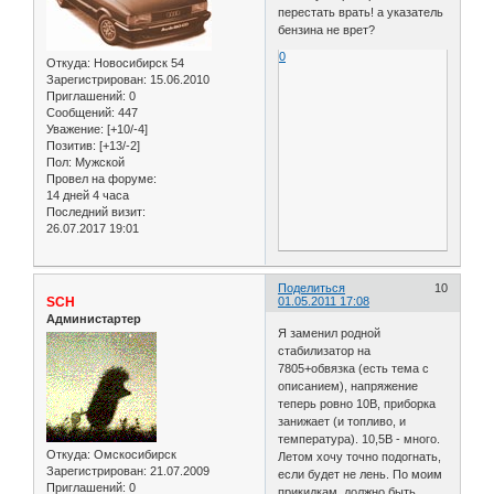
перестать врать! а указатель
бензина не врет?
0
Откуда:
Новосибирск 54
Зарегистрирован
: 15.06.2010
Приглашений:
0
Сообщений:
447
Уважение:
[+10/-4]
Позитив:
[+13/-2]
Пол:
Мужской
Провел на форуме:
14 дней 4 часа
Последний визит:
26.07.2017 19:01
Поделиться
10
SCH
01.05.2011 17:08
Администартер
Я заменил родной
стабилизатор на
7805+обвязка (есть тема с
описанием), напряжение
теперь ровно 10В, приборка
занижает (и топливо, и
температура). 10,5В - много.
Откуда:
Омскосибирск
Летом хочу точно подогнать,
Зарегистрирован
: 21.07.2009
если будет не лень. По моим
Приглашений:
0
прикидкам, должно быть