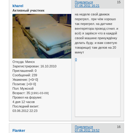
Поделиться
15
kharel
07.06.2011 16:21
Активный участник
на неделе свой движок
перегрел.. при чём хорошо
так перегрел. на датчике
вентерятора провод сгнил. и
всё) я зарёкся что в каждой
своей машине принуждёнку
делать буду. и вам советую
товарищи) там делов на 20
минут
0
Откуда:
Минск
Зарегистрирован
: 16.10.2010
Приглашений:
0
Сообщений:
239
Уважение:
[+0/-0]
Позитив:
[+0/-0]
Пол:
Мужской
Возраст:
35
[1991-03-09]
Провел на форуме:
4 дня 12 часов
Последний визит:
03.06.2012 22:23
Поделиться
16
Flanker
07.06.2011 19:52