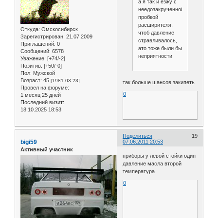
а я так и езжу с
неедозакрученной
пробкой
расширителя,
Откуда:
Омскосибирск
чтоб давление
Зарегистрирован
: 21.07.2009
стравливалось,
Приглашений:
0
ато тоже были бы
Сообщений:
6578
неприятности
Уважение:
[+74/-2]
Позитив:
[+50/-0]
Пол:
Мужской
Возраст:
45
[1981-03-23]
так больше шансов закипеть
Провел на форуме:
0
1 месяц 25 дней
Последний визит:
18.10.2025 18:53
Поделиться
19
bigi59
07.06.2011 20:53
Активный участник
приборы у левой стойки один
давление масла второй
температура
0