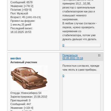
Сообщений:
6578
примерно 10,2...10,3В,
Уважение:
[+74/-2]
резистор с оригинальным
Позитив:
[+50/-0]
стабилизатором как раз и
Пол:
Мужской
повышает немного
Возраст:
45
[1981-03-23]
напряжение.
Провел на форуме:
В любом случае согласен -
1 месяц 25 дней
первое, нужно проверить
Последний визит:
напряжение со
18.10.2025 18:53
стабилизатора, потом уже
думать дальше что делать
0
Поделиться
11
werden
02.05.2011 23:18
Активный участник
Полностью согласен, прежде
чем лезть в сами приборы.
0
Откуда:
Новосибирск 54
Зарегистрирован
: 15.06.2010
Приглашений:
0
Сообщений:
447
Уважение:
[+10/-4]