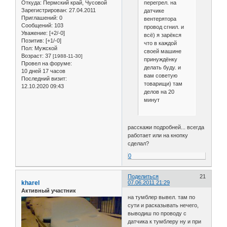
перегрел. на
Откуда:
Пермский край, Чусовой
Зарегистрирован
: 27.04.2011
датчике
Приглашений:
0
вентерятора
Сообщений:
103
провод сгнил. и
Уважение:
[+2/-0]
всё) я зарёкся
Позитив:
[+1/-0]
что в каждой
Пол:
Мужской
своей машине
Возраст:
37
[1988-11-30]
принуждёнку
Провел на форуме:
делать буду. и
10 дней 17 часов
вам советую
Последний визит:
товарищи) там
12.10.2020 09:43
делов на 20
минут
расскажи подробней... всегда
работает или на кнопку
сделал?
0
Поделиться
21
kharel
07.06.2011 21:29
Активный участник
на тумблер вывел. там по
сути и расказывать нечего,
выводиш по проводу с
датчика к тумблеру ну и при