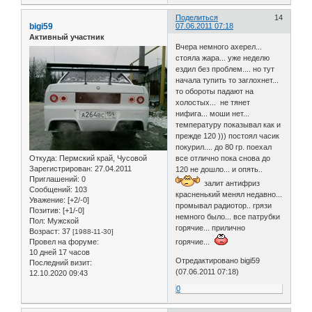
Поделиться
14
bigi59
07.06.2011 07:18
Активный участник
Вчера немного ахерел...
стояла жара... уже неделю
ездил без проблем.... но тут
начала тупить то заглохнет...
то обороты падают на
холостых... не тянет
нифига... моши нет...
температуру показывал как и
прежде 120 ))) постоял часик
покурил.... до 80 гр. поехал
Откуда:
Пермский край, Чусовой
все отлично пока снова до
Зарегистрирован
: 27.04.2011
120 не дошло... и опять..
Приглашений:
0
залит антифриз
Сообщений:
103
красненький менял недавно...
Уважение:
[+2/-0]
промывал радиотор.. грязи
Позитив:
[+1/-0]
немного было... все патрубки
Пол:
Мужской
горячие... прилично
Возраст:
37
[1988-11-30]
Провел на форуме:
горячие...
10 дней 17 часов
Отредактировано bigi59
Последний визит:
(07.06.2011 07:18)
12.10.2020 09:43
0