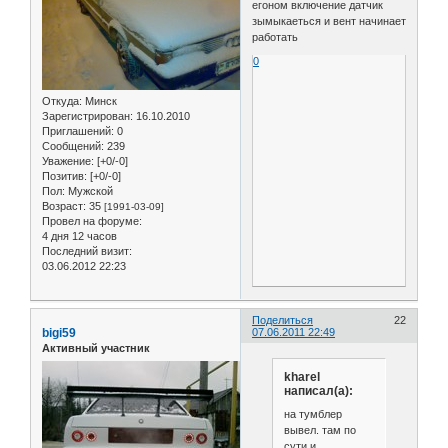
егоном включение датчик
зымыкаеться и вент начинает
работать
0
Откуда:
Минск
Зарегистрирован
: 16.10.2010
Приглашений:
0
Сообщений:
239
Уважение:
[+0/-0]
Позитив:
[+0/-0]
Пол:
Мужской
Возраст:
35
[1991-03-09]
Провел на форуме:
4 дня 12 часов
Последний визит:
03.06.2012 22:23
Поделиться
22
bigi59
07.06.2011 22:49
Активный участник
kharel
написал(а):
на тумблер
вывел. там по
сути и