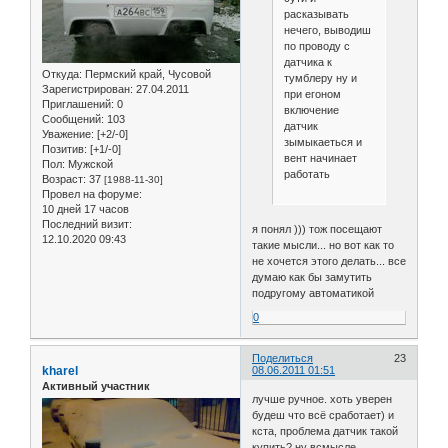
расказывать
нечего, выводиш
по проводу с
датчика к
Откуда:
Пермский край, Чусовой
тумблеру ну и
Зарегистрирован
: 27.04.2011
при егоном
Приглашений:
0
включение
Сообщений:
103
датчик
Уважение:
[+2/-0]
зымыкаеться и
Позитив:
[+1/-0]
вент начинает
Пол:
Мужской
работать
Возраст:
37
[1988-11-30]
Провел на форуме:
10 дней 17 часов
Последний визит:
я понял ))) тож посещают
12.10.2020 09:43
такие мысли... но вот как то
не хочется этого делать... все
думаю как бы замутить
подругому автоматикой
0
Поделиться
23
kharel
08.06.2011 01:51
Активный участник
лучше ручное. хоть уверен
будеш что всё сработает) и
кста, проблема датчик такой
купить? ну всмысле