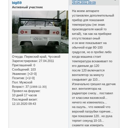
bigi59
29.04.2011 09:09
Активный участник
На моем аппарате
установлен дополнительный
прибор для показания
температуры (не знаю
производителя какой то
китай), так как на приборке
отсутствовал оный
и он мне показывает на
обычной езде 80-100
градусов, но в пробке либо
Откуда:
Пермский край, Чусовой
когда машина стоит
Зарегистрирован
: 27.04.2011
температура вскакивает по
Приглашений:
0
его данным до 120
Сообщений:
103
после 120 включается
Уважение:
[+2/-0]
вентилятор за минуту
Позитив:
[+1/-0]
скидывает до 110...
Пол:
Мужской
Изначально грешил на датчик
Возраст:
37
[1988-11-30]
вкл. вентилятора на
Провел на форуме:
радиаторе снизу... поставил
10 дней 17 часов
от классики вазовской...
Последний визит:
ничего не изменилось...
12.10.2020 09:43
на ошупь.. что нижний что
верхний патрубки горячие...
при показании 120.. но рука
терпит секунд 10-15...
скажите как измерить