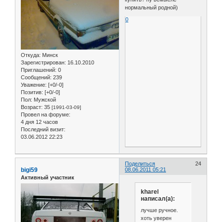
нормальный родной)
0
Откуда:
Минск
Зарегистрирован
: 16.10.2010
Приглашений:
0
Сообщений:
239
Уважение:
[+0/-0]
Позитив:
[+0/-0]
Пол:
Мужской
Возраст:
35
[1991-03-09]
Провел на форуме:
4 дня 12 часов
Последний визит:
03.06.2012 22:23
Поделиться
24
bigi59
08.06.2011 05:21
Активный участник
kharel
написал(а):
лучше ручное.
хоть уверен