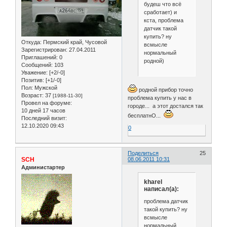
будеш что всё
сработает) и
кста, проблема
датчик такой
купить? ну
Откуда:
Пермский край, Чусовой
всмысле
Зарегистрирован
: 27.04.2011
нормальный
Приглашений:
0
родной)
Сообщений:
103
Уважение:
[+2/-0]
Позитив:
[+1/-0]
Пол:
Мужской
родной прибор точно
Возраст:
37
[1988-11-30]
проблема купить у нас в
Провел на форуме:
городе... а этот достался так
10 дней 17 часов
бесплатнО...
Последний визит:
12.10.2020 09:43
0
Поделиться
25
SCH
08.06.2011 10:31
Администартер
kharel
написал(а):
проблема датчик
такой купить? ну
всмысле
нормальный