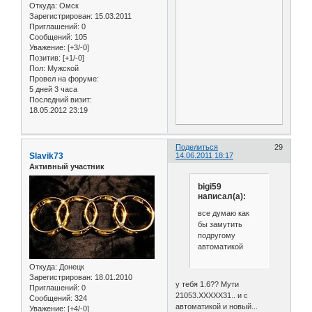
Откуда:
Омск
Зарегистрирован
: 15.03.2011
Приглашений:
0
Сообщений:
105
Уважение:
[+3/-0]
Позитив:
[+1/-0]
Пол:
Мужской
Провел на форуме:
5 дней 3 часа
Последний визит:
18.05.2012 23:19
Поделиться
29
Slavik73
14.06.2011 18:17
Активный участник
bigi59
написал(а):
все думаю как
бы замутить
подругому
автоматикой
Откуда:
Донeцк
Зарегистрирован
: 18.01.2010
у тебя 1.6?? Мути
Приглашений:
0
21053.ХХХХХ31.. и с
Сообщений:
324
автоматикой и новый...
Уважение:
[+4/-0]