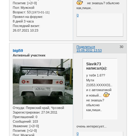
Позитив:
[+2/-0]
не знаешь? обьясню
Пол:
Мужской
как,пиши..
Возраст:
53
[1973-01-11]
0
Провел на форуме:
8 дней 3 часа
Последний визит:
26.07.2021 10:23
Поделиться
30
bigi59
15.06.2011 13:53
Активный участник
Slavik73
написал(а):
у тебя 1.6??
Мути
21053.ХХХХХ31..
и с автоматикой
и новый...
не знаешь?
обьясню
Откуда:
Пермский край, Чусовой
как,пиши..
Зарегистрирован
: 27.04.2011
Приглашений:
0
Сообщений:
103
Уважение:
[+2/-0]
очень интересует...
Позитив:
[+1/-0]
0
Пол:
Мужской