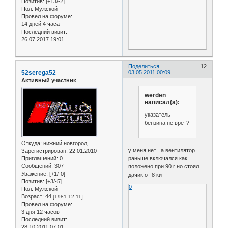
Позитив:
[+13/-2]
Пол:
Мужской
Провел на форуме:
14 дней 4 часа
Последний визит:
26.07.2017 19:01
Поделиться
12
52serega52
03.05.2011 00:09
Активный участник
werden
написал(а):
указатель
бензина не врет?
Откуда:
нижний новгород
у меня нет . а вентилятор
Зарегистрирован
: 22.01.2010
Приглашений:
0
раньше включался как
Сообщений:
307
положено при 90 г но стоял
Уважение:
[+1/-0]
дачик от 8 ки
Позитив:
[+3/-5]
0
Пол:
Мужской
Возраст:
44
[1981-12-11]
Провел на форуме:
3 дня 12 часов
Последний визит:
28.10.2011 07:01