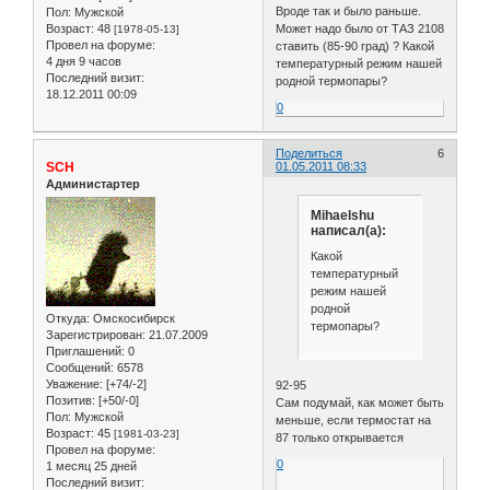
Вроде так и было раньше.
Пол:
Мужской
Возраст:
48
Может надо было от ТАЗ 2108
[1978-05-13]
Провел на форуме:
ставить (85-90 град) ? Какой
4 дня 9 часов
температурный режим нашей
Последний визит:
родной термопары?
18.12.2011 00:09
0
Поделиться
6
SCH
01.05.2011 08:33
Администартер
Mihaelshu
написал(а):
Какой
температурный
режим нашей
родной
Откуда:
Омскосибирск
термопары?
Зарегистрирован
: 21.07.2009
Приглашений:
0
Сообщений:
6578
Уважение:
[+74/-2]
92-95
Позитив:
[+50/-0]
Сам подумай, как может быть
Пол:
Мужской
меньше, если термостат на
Возраст:
45
[1981-03-23]
87 только открывается
Провел на форуме:
0
1 месяц 25 дней
Последний визит: