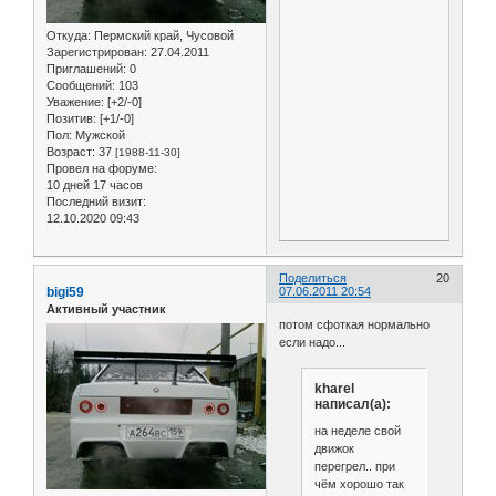
Откуда:
Пермский край, Чусовой
Зарегистрирован
: 27.04.2011
Приглашений:
0
Сообщений:
103
Уважение:
[+2/-0]
Позитив:
[+1/-0]
Пол:
Мужской
Возраст:
37
[1988-11-30]
Провел на форуме:
10 дней 17 часов
Последний визит:
12.10.2020 09:43
Поделиться
20
bigi59
07.06.2011 20:54
Активный участник
потом сфоткая нормально
если надо...
kharel
написал(а):
на неделе свой
движок
перегрел.. при
чём хорошо так