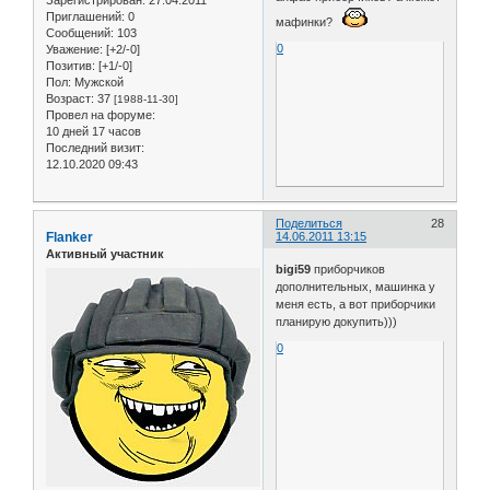
Зарегистрирован
: 27.04.2011
Приглашений:
0
мафинки?
Сообщений:
103
0
Уважение:
[+2/-0]
Позитив:
[+1/-0]
Пол:
Мужской
Возраст:
37
[1988-11-30]
Провел на форуме:
10 дней 17 часов
Последний визит:
12.10.2020 09:43
Поделиться
28
Flanker
14.06.2011 13:15
Активный участник
bigi59
приборчиков
дополнительных, машинка у
меня есть, а вот приборчики
планирую докупить)))
0