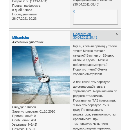
Возраст:
53
[1973-01-11]
(30.04.2011 08:45)
Провел на форуме:
8 дней 3 часа
0
Последний визит:
26.07.2021 10:23
Поделиться
5
Mihaelshu
30.04.2011 20:43
Активный участник
bigi59, клевый прикид у твоей
тачки! Можно фотки в
студию? Бампер от 15-шки,
отлично сделан. Можно
поближе рассмотреть?
Пороги от чего? Очень
хорошо смотрятся!
А при какой температуре
должена срабатывать
термопара? Вчера клемма от
родного отвалилась.
Поставил от ТАЗ (классика).
У них температура 75-80
Откуда:
г. Киров
град. По показаниям
Зарегистрирован
: 01.10.2010
индикатора, вентилятор стал
Приглашений:
0
срабатывать при
Сообщений:
461
температуре чуть ниже
Уважение:
[+3/-2]
предпоследней черточки.
Позитив:
[+8/-2]