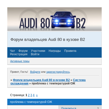
Форум владельцев Audi 80 в кузове В2
Чат
Форум
Участники
Награды
Правила
Регистрация
Войти
Активные темы
Привет, Гость!
Войдите
или
зарегистрируйтесь
.
»
Форум владельцев Audi 80 в кузове В2
»
Система
охлаждения
»
проблема с температурой ОЖ
Страница:
1
2
3
4
»
проблема с температурой ОЖ
Поделиться
1