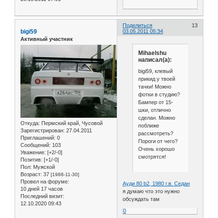
Поделиться
13
bigi59
03.05.2011 05:34
Активный участник
Mihaelshu
написал(а):
bigi59, клевый
прикид у твоей
тачки! Можно
фотки в студию?
Бампер от 15-
шки, отлично
сделан. Можно
Откуда:
Пермский край, Чусовой
поближе
Зарегистрирован
: 27.04.2011
рассмотреть?
Приглашений:
0
Пороги от чего?
Сообщений:
103
Очень хорошо
Уважение:
[+2/-0]
смотрятся!
Позитив:
[+1/-0]
Пол:
Мужской
Возраст:
37
[1988-11-30]
Провел на форуме:
Ауди 80 b2, 1980 г.в. Седан
10 дней 17 часов
я думаю что это нужно
Последний визит:
обсуждать там
12.10.2020 09:43
0