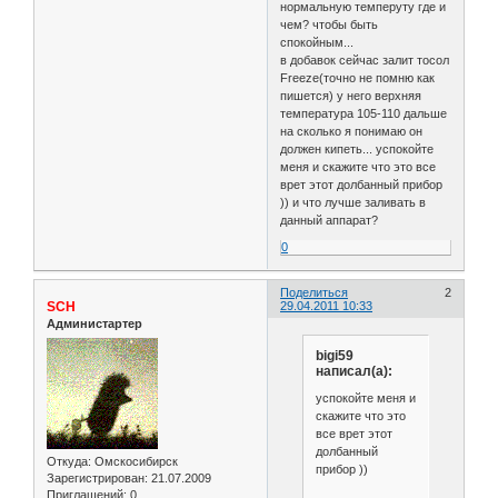
нормальную темперуту где и
чем? чтобы быть
спокойным...
в добавок сейчас залит тосол
Freeze(точно не помню как
пишется) у него верхняя
температура 105-110 дальше
на сколько я понимаю он
должен кипеть... успокойте
меня и скажите что это все
врет этот долбанный прибор
)) и что лучше заливать в
данный аппарат?
0
Поделиться
2
SCH
29.04.2011 10:33
Администартер
bigi59
написал(а):
успокойте меня и
скажите что это
все врет этот
долбанный
Откуда:
Омскосибирск
прибор ))
Зарегистрирован
: 21.07.2009
Приглашений:
0