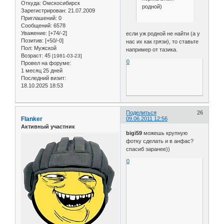
Откуда:
Омскосибирск
родной)
Зарегистрирован
: 21.07.2009
Приглашений:
0
Сообщений:
6578
Уважение:
[+74/-2]
если уж родной не найти (а у
Позитив:
[+50/-0]
нас их как грязи), то ставьте
Пол:
Мужской
например от тазика.
Возраст:
45
[1981-03-23]
0
Провел на форуме:
1 месяц 25 дней
Последний визит:
18.10.2025 18:53
Поделиться
26
Flanker
09.06.2011 12:56
Активный участник
bigi59
можешь крупную
фотку сделать и в анфас?
спасиб заранее))
0