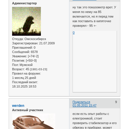
Администартер
ну так это показометр врет. У
меня по нему на 85
включается, но я перед тем
как поставить в кипяточке
проверял - 95 +-
0
Откуда:
Омскосибирск
Зарегистрирован
: 21.07.2009
Приглашений:
0
Сообщений:
6578
Уважение:
[+74/-2]
Позитив:
[+50/-0]
Пол:
Мужской
Возраст:
45
[1981-03-23]
Провел на форуме:
1 месяц 25 дней
Последний визит:
18.10.2025 18:53
Поделиться
9
werden
01.05.2011 15:47
Активный участник
если есть опыт работы с
електроникой, стоит
проверить стабилизатор и его
обвязку в приборке. может