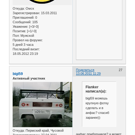
Откуда:
Омск
Зарегистрирован
: 15.03.2011
Приглашений:
0
Сообщений:
105
Уважение:
[+3/-0]
Позитив:
[+1/-0]
Пол:
Мужской
Провел на форуме:
5 дней 3 часа
Последний визит:
18.05.2012 23:19
Поделиться
27
bigi59
13.06.2011 11:29
Активный участник
Flanker
написал(а):
bigi59 можешь
крупную фотку
сделать и в
анфас? спасиб
заранее))
Откуда:
Пермский край, Чусовой
анфас приборчиков? а может