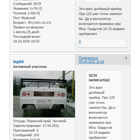
Сообщений:
6578
Уважение:
[+74/-2]
Это врет долбаный прибор.
Позитив:
[+50/-0]
При 120 уже точно закипел
Пол:
Мужской
бы. Да и вентилятор
Возраст:
45
[1981-03-23]
включается примерно при
Провел на форуме:
95гр. Градусов 10-15 видимо
1 месяц 25 дней
прибавляет
Последний визит:
18.10.2025 18:53
0
Поделиться
3
bigi59
29.04.2011 11:01
Активный участник
SCH
написал(а):
Это врет
долбаный
прибор. При 120
уже точно
закипел бы. Да и
вентилятор
включается
Откуда:
Пермский край, Чусовой
примерно при
Зарегистрирован
: 27.04.2011
95гр. Градусов
Приглашений:
0
10-15 видимо
Сообщений:
103
прибавляет
Уважение:
[+2/-0]