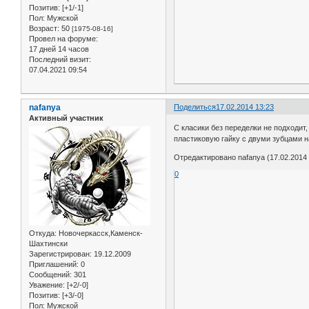
Позитив:
[+1/-1]
Пол:
Мужской
Возраст:
50
[1975-08-16]
Провел на форуме:
17 дней 14 часов
Последний визит:
07.04.2021 09:54
nafanya
Поделиться
17.02.2014 13:23
Активный участник
С класики без переделки не подходит
пластиковую гайку с двуми зубцами н
Отредактировано nafanya (17.02.2014 
0
Откуда:
Новочеркасск,Каменск-
Шахтински
Зарегистрирован
: 19.12.2009
Приглашений:
0
Сообщений:
301
Уважение:
[+2/-0]
Позитив:
[+3/-0]
Пол:
Мужской