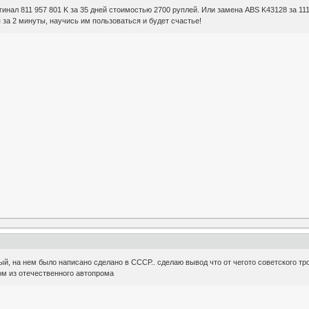
гинал 811 957 801 K за 35 дней стоимостью 2700 руплей. Или замена ABS K43128 за 111
ся за 2 минуты, научись им пользоваться и будет счастье!
, на нем было написано сделано в СССР.. сделаю вывод что от чегото советского трос
ом из отечественного автопрома