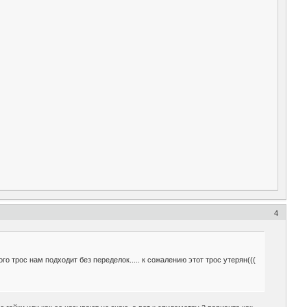
4
 трос нам подходит без переделок..... к сожалению этот трос утерян(((