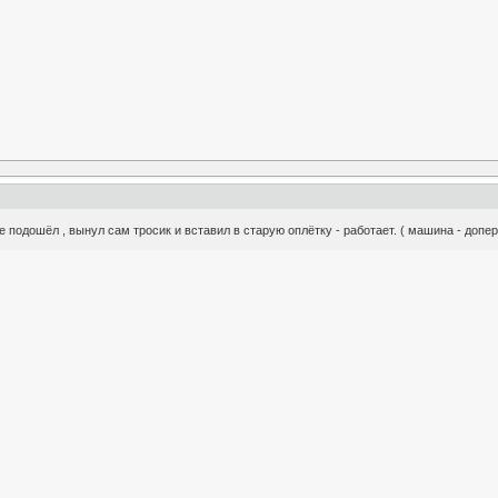
не подошёл , вынул сам тросик и вставил в старую оплётку - работает. ( машина - допе