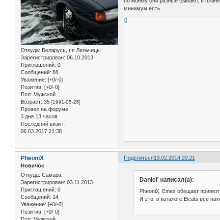
по моему они разные бывают, в плане 
минимум есть
0
Откуда:
Беларусь, г.п Лельчицы
Зарегистрирован
: 06.10.2013
Приглашений:
0
Сообщений:
88
Уважение:
[+0/-0]
Позитив:
[+0/-0]
Пол:
Мужской
Возраст:
35
[1991-05-25]
Провел на форуме:
3 дня 13 часов
Последний визит:
06.03.2017 21:38
PheoniX
Поделиться
13.02.2014 20:21
Новичок
Откуда:
Самара
Daniel' написал(а):
Зарегистрирован
: 03.11.2013
Приглашений:
0
PheoniX, Emex обещает привезти
Сообщений:
14
И это, в каталоге Elcats все н
Уважение:
[+0/-0]
Позитив:
[+0/-0]
Пол:
Мужской