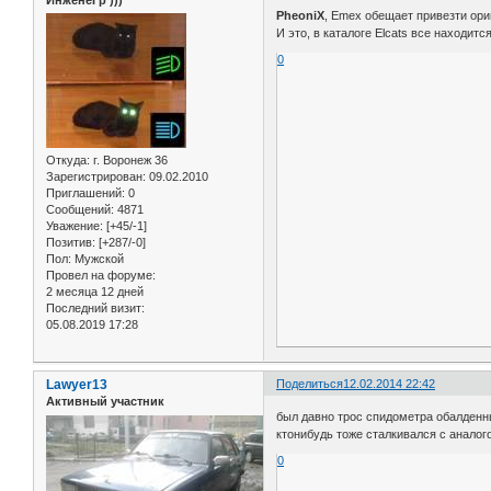
ИнженеГр )))
PheoniX
, Emex обещает привезти ори
И это, в каталоге Elcats все находит
0
Откуда:
г. Воронеж 36
Зарегистрирован
: 09.02.2010
Приглашений:
0
Сообщений:
4871
Уважение:
[+45/-1]
Позитив:
[+287/-0]
Пол:
Мужской
Провел на форуме:
2 месяца 12 дней
Последний визит:
05.08.2019 17:28
Lawyer13
Поделиться
12.02.2014 22:42
Активный участник
был давно трос спидометра обалденный
ктонибудь тоже сталкивался с аналог
0