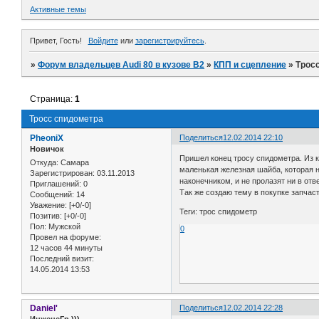
Активные темы
Привет, Гость!
Войдите
или
зарегистрируйтесь
.
»
Форум владельцев Audi 80 в кузове В2
»
КПП и сцепление
»
Трос
Страница:
1
Тросс спидометра
PheoniX
Поделиться
12.02.2014 22:10
Новичок
Пришел конец тросу спидометра. Из ко
Откуда:
Самара
маленькая железная шайба, которая 
Зарегистрирован
: 03.11.2013
наконечником, и не пролазят ни в отв
Приглашений:
0
Так же создаю тему в покупке запчаст
Сообщений:
14
Уважение:
[+0/-0]
Теги: трос спидометр
Позитив:
[+0/-0]
Пол:
Мужской
0
Провел на форуме:
12 часов 44 минуты
Последний визит:
14.05.2014 13:53
Daniel'
Поделиться
12.02.2014 22:28