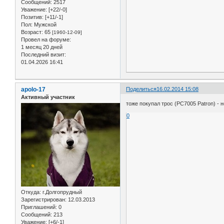
Сообщений:
2517
Уважение:
[+22/-0]
Позитив:
[+11/-1]
Пол:
Мужской
Возраст:
65
[1960-12-09]
Провел на форуме:
1 месяц 20 дней
Последний визит:
01.04.2026 16:41
apolo-17
Поделиться
16.02.2014 15:08
Активный участник
тоже покупал трос (PC7005 Patron) - 
0
Откуда:
г.Долгопрудный
Зарегистрирован
: 12.03.2013
Приглашений:
0
Сообщений:
213
Уважение:
[+6/-1]