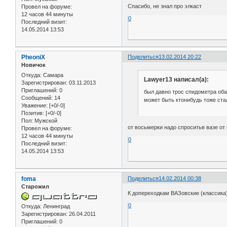
Спасибо, не знал про элкаст
Провел на форуме:
12 часов 44 минуты
0
Последний визит:
14.05.2014 13:53
PheoniX
Поделиться
13.02.2014 20:22
Новичок
Откуда:
Самара
Lawyer13 написал(а):
Зарегистрирован
: 03.11.2013
Приглашений:
0
был давно трос спидометра обал
Сообщений:
14
может быть ктонибудь тоже ста
Уважение:
[+0/-0]
Позитив:
[+0/-0]
Пол:
Мужской
от восьмерки надо спроситьв вазе от
Провел на форуме:
12 часов 44 минуты
0
Последний визит:
14.05.2014 13:53
foma
Поделиться
14.02.2014 00:38
Старожил
К допереходкам ВАЗовские (классика
0
Откуда:
Ленинград
Зарегистрирован
: 26.04.2011
Приглашений:
0