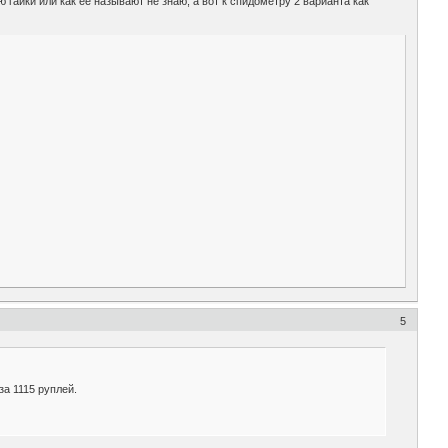
 гайки или как ее называют не знаю, а вот к спидометру 2 варианта как
5
за 1115 руплей.