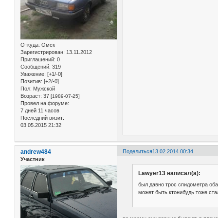
Откуда:
Омск
Зарегистрирован
: 13.11.2012
Приглашений:
0
Сообщений:
319
Уважение:
[+1/-0]
Позитив:
[+2/-0]
Пол:
Мужской
Возраст:
37
[1989-07-25]
Провел на форуме:
7 дней 11 часов
Последний визит:
03.05.2015 21:32
andrew484
Поделиться
13.02.2014 00:34
Участник
Lawyer13 написал(а):
был давно трос спидометра обал
может быть ктонибудь тоже ста