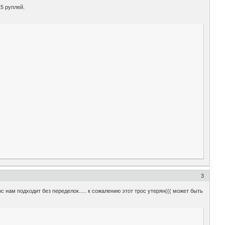
5 руплей.
3
 нам подходит без переделок..... к сожалению этот трос утерян((( может быть