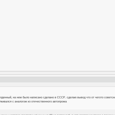
денный, на нем было написано сделано в СССР.. сделаю вывод что от чегото советского
лкивался с аналогом из отечественного автопрома