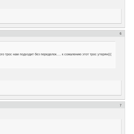
6
 трос нам подходит без переделок..... к сожалению этот трос утерян(((
7