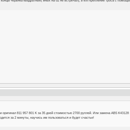
концы червяка квадратные( иных на б2 не встречал), в кпп крепление троса с помощью
 оригинал 811 957 801 K за 35 дней стоимостью 2700 руплей. Или замена ABS K43128 
аходится за 2 минуты, научись им пользоваться и будет счастье!