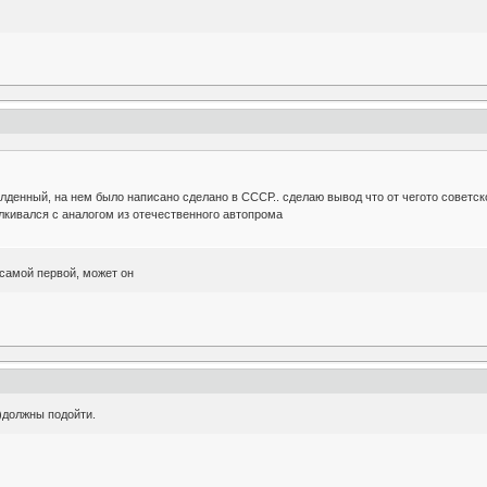
денный, на нем было написано сделано в СССР.. сделаю вывод что от чегото советского
лкивался с аналогом из отечественного автопрома
 самой первой, может он
)должны подойти.