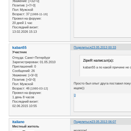
Уважение:
[+32/-0]
Позитив:
[+7/-0]
Пол:
Мужской
Возраст:
37
[1988-11-16]
Провел на форуме:
20 дней 1 час
Последний визит:
13.02.2026 15:13
kaban55
Поделиться
23.05.2013 00:33
Участник
Откуда:
Санкт-Петербург
ZipeR написал(а):
Зарегистрирован
: 01.05.2010
Приглашений:
0
kaban55 а по какой причине не
Сообщений:
26
Уважение:
[+3/-0]
Позитив:
[+0/-0]
Просто был опыт друга поставил покуп
Пол:
Мужской
ищем))
Возраст:
46
[1980-03-12]
Провел на форуме:
0
1 день 8 часов
Последний визит:
02.06.2015 10:55
italiano
Поделиться
23.05.2013 06:07
Местный житель
молоток!