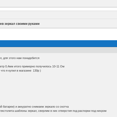
ев зеркал своими руками
л, для этого нам понадобится
етр 0,4мм итого примерно получилось 10-11 Ом
что я купил в магазине 130р )
ой батареи) и аккуратно снимаем зеркало со скотча
екстолита шаблоны зеркал, сверлим в них отверстия под распорки под нихром