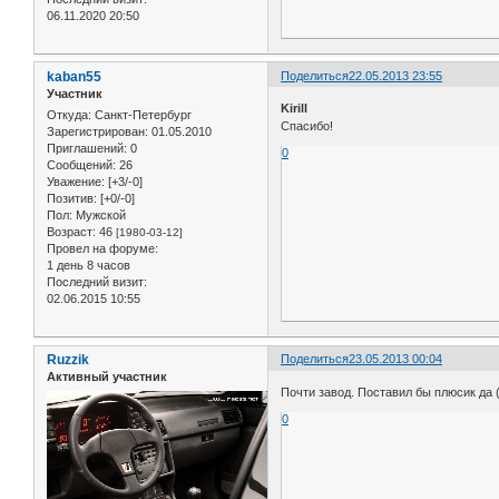
06.11.2020 20:50
kaban55
Поделиться
22.05.2013 23:55
Участник
Kirill
Откуда:
Санкт-Петербург
Спасибо!
Зарегистрирован
: 01.05.2010
Приглашений:
0
0
Сообщений:
26
Уважение:
[+3/-0]
Позитив:
[+0/-0]
Пол:
Мужской
Возраст:
46
[1980-03-12]
Провел на форуме:
1 день 8 часов
Последний визит:
02.06.2015 10:55
Ruzzik
Поделиться
23.05.2013 00:04
Активный участник
Почти завод. Поставил бы плюсик да (
0