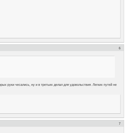
6
рых руки чесались, ну и в третьих делал для удовольствия. Легких путей не
7