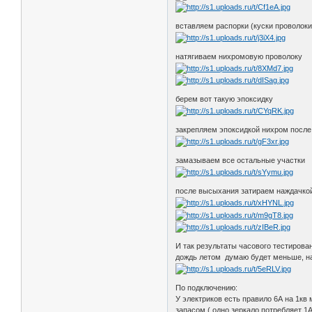
вставляем распорки (куски проволок
натягиваем нихромовую проволоку
берем вот такую эпоксидку
закрепляем эпоксидкой нихром после
замазываем все остальные участки
после высыхания затираем наждачкой 
И так результаты часового тестирова
дождь летом думаю будет меньше, на
По подключению:
У электриков есть правило 6А на 1кв
запасом ( одно зеркало потребляет 1