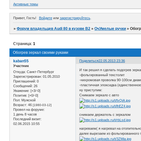
Активные темы
Привет, Гость!
Войдите
или
зарегистрируйтесь
.
»
Форум владельцев Audi 80 в кузове В2
»
ОчУмелые ручки
»
Обогр
Страница:
1
Обогрев зеркал своими руками
kaban55
Поделиться
22.05.2013 23:36
Участник
И так решил я сделать подогрев зерка
Откуда:
Санкт-Петербург
-фольгированный текстолит
Зарегистрирован
: 01.05.2010
-нихромовая проволка 90-100см диам
Приглашений:
0
-пластичная эпоксидка (единственное 
Сообщений:
26
ну приступим:
Уважение:
[+3/-0]
Снимаем зеркало с авто
Позитив:
[+0/-0]
Пол:
Мужской
Возраст:
46
[1980-03-12]
Провел на форуме:
1 день 8 часов
снимаем держатель с зеркалом
Последний визит:
02.06.2015 10:55
нагреваем( я нагревал на отопительн
далее вырезаем из фольгированного т