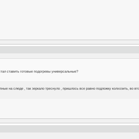
 стал ставить готовые подогревы универсальные?
ные на слюде , так зеркало треснуло , пришлось все равно подложку колхозить, во вто