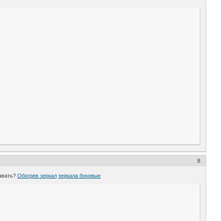
8
давать?
Обогрев зеркал
зеркала боковые