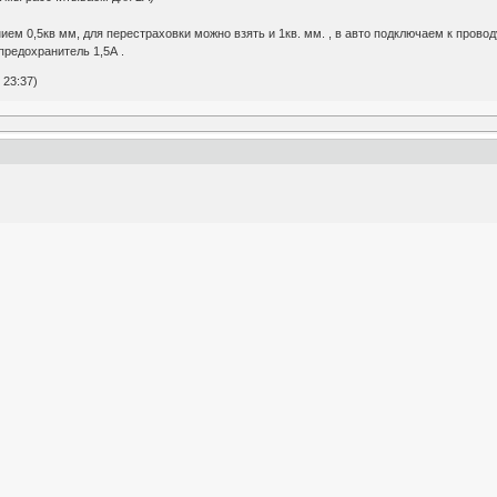
ием 0,5кв мм, для перестраховки можно взять и 1кв. мм. , в авто подключаем к прово
предохранитель 1,5А .
 23:37)