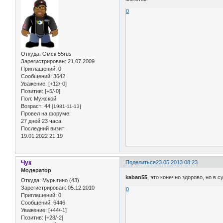
0
Откуда:
Омск 55rus
Зарегистрирован
: 21.07.2009
Приглашений:
0
Сообщений:
3642
Уважение:
[+12/-0]
Позитив:
[+5/-0]
Пол:
Мужской
Возраст:
44
[1981-11-13]
Провел на форуме:
27 дней 23 часа
Последний визит:
19.01.2022 21:19
Чук
Поделиться
23.05.2013 08:23
Модератор
kaban55
, это конечно здорово, но в
Откуда:
Мурыгино (43)
Зарегистрирован
: 05.12.2010
0
Приглашений:
0
Сообщений:
6446
Уважение:
[+44/-1]
Позитив:
[+28/-2]