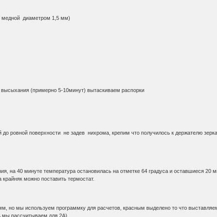
и медной диаметром 1,5 мм)
 высыхания (примерно 5-10минут) вытаскиваем распорки
до ровной поверхности не задев нихрома, крепим что получилось к держателю зеркал
ния, на 40 минуте температура остановилась на отметке 64 градуса и оставшиеся 20 м
 крайняк можно поставить термостат.
 мм, но мы используем программку для расчетов, красным выделено то что выставляем
А мы рассчитываем для 2А)