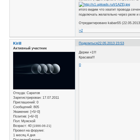
итого видим что хватит провода сечен
подключать желательно через реле и 
Отредактировано kaban55 (22.05.2013
+2
Kirill
Поделиться
22.05.2013 23:53
Активный участник
Держи +1!!!
Красава!!!
0
Откуда:
Саратов
Зарегистрирован
: 17.07.2011
Приглашений:
0
Сообщений:
805
Уважение:
[+5/-0]
Позитив:
[+6/-0]
Пол:
Мужской
Возраст:
40
[1986-06-21]
Провел на форуме:
1 месяц 4 дня
Последний визит: