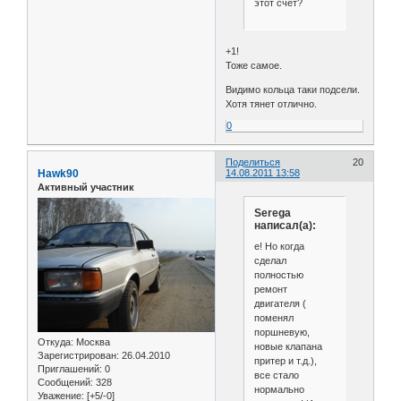
этот счет?
+1!
Тоже самое.
Видимо кольца таки подсели.
Хотя тянет отлично.
0
Поделиться
20
Hawk90
14.08.2011 13:58
Активный участник
Serega
написал(а):
е! Но когда
сделал
полностью
ремонт
двигателя (
поменял
поршневую,
Откуда:
Москва
новые клапана
Зарегистрирован
: 26.04.2010
притер и т.д.),
Приглашений:
0
все стало
Сообщений:
328
нормально
Уважение:
[+5/-0]