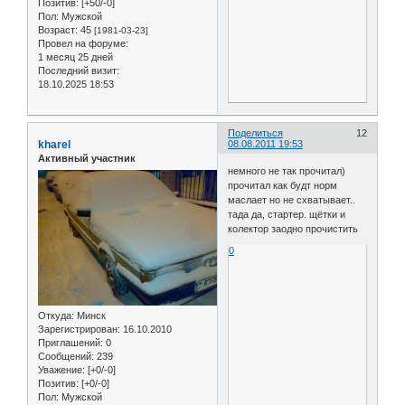
Позитив:
[+50/-0]
Пол:
Мужской
Возраст:
45
[1981-03-23]
Провел на форуме:
1 месяц 25 дней
Последний визит:
18.10.2025 18:53
Поделиться
12
kharel
08.08.2011 19:53
Активный участник
немного не так прочитал)
прочитал как будт норм
маслает но не схватывает..
тада да, стартер. щётки и
колектор заодно прочистить
0
Откуда:
Минск
Зарегистрирован
: 16.10.2010
Приглашений:
0
Сообщений:
239
Уважение:
[+0/-0]
Позитив:
[+0/-0]
Пол:
Мужской