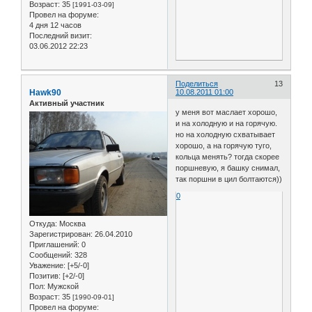
Возраст:
35
[1991-03-09]
Провел на форуме:
4 дня 12 часов
Последний визит:
03.06.2012 22:23
Поделиться
13
Hawk90
10.08.2011 01:00
Активный участник
у меня вот маслает хорошо,
и на холодную и на горячую.
но на холодную схватывает
хорошо, а на горячую туго,
кольца менять? тогда скорее
поршневую, я башку снимал,
так поршни в цил болтаются))
0
Откуда:
Москва
Зарегистрирован
: 26.04.2010
Приглашений:
0
Сообщений:
328
Уважение:
[+5/-0]
Позитив:
[+2/-0]
Пол:
Мужской
Возраст:
35
[1990-09-01]
Провел на форуме: