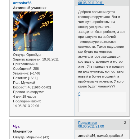
antosha56
08.06.2011 20:51
Активный участник
Доброго времени суток
господа форумчане. Вот в
чем суть проблемы: на
холодную двигатель
заводится без проблем, а вот
при запуске на рабочей
температуре возникают
сложности. Такое ощущение
как будто на мертвом
Откуда:
Оренбург
аккумуляторе заводишься,
Зарегистрирован
: 19.01.2011
крутишь стартером а мотор
Приглашений:
0
жует. Я в принципе и грешил
Сообщений:
286
на аккумулятор, но поставил
Уважение:
[+1/-0]
новый и более мощный, а
Позитив:
[+6/-1]
проблема не исчезла. У кого
Пол:
Мужской
какие будут мнения???
Возраст:
46
[1980-06-02]
Провел на форуме:
0
4 дня 19 часов
Последний визит:
14.05.2013 22:06
Поделиться
2
Чук
08.06.2011 21:00
Модератор
antosha56
, самый дешёвый
Откуда:
Мурыгино (43)