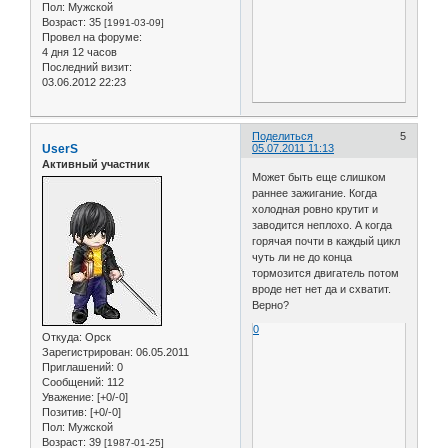
Пол:
Мужской
Возраст:
35
[1991-03-09]
Провел на форуме:
4 дня 12 часов
Последний визит:
03.06.2012 22:23
Поделиться
5
UserS
05.07.2011 11:13
Активный участник
Может быть еще слишком
раннее зажигание. Когда
холодная ровно крутит и
заводится неплохо. А когда
горячая почти в каждый цикл
чуть ли не до конца
тормозится двигатель потом
вроде нет нет да и схватит.
Верно?
0
Откуда:
Орск
Зарегистрирован
: 06.05.2011
Приглашений:
0
Сообщений:
112
Уважение:
[+0/-0]
Позитив:
[+0/-0]
Пол:
Мужской
Возраст:
39
[1987-01-25]