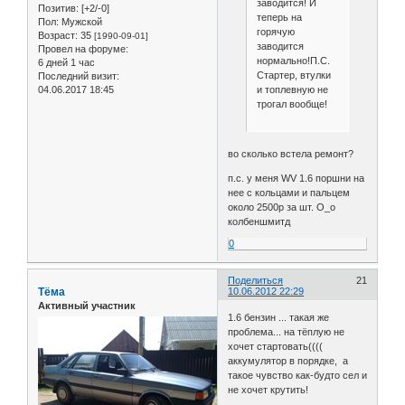
заводится! И
Позитив:
[+2/-0]
теперь на
Пол:
Мужской
горячую
Возраст:
35
[1990-09-01]
заводится
Провел на форуме:
нормально!П.С.
6 дней 1 час
Стартер, втулки
Последний визит:
и топлевную не
04.06.2017 18:45
трогал вообще!
во сколько встела ремонт?
п.с. у меня WV 1.6 поршни на
нее с кольцами и пальцем
около 2500р за шт. О_о
колбеншмитд
0
Поделиться
21
Тёма
10.06.2012 22:29
Активный участник
1.6 бензин ... такая же
проблема... на тёплую не
хочет стартовать((((
аккумулятор в порядке, а
такое чувство как-будто сел и
не хочет крутить!