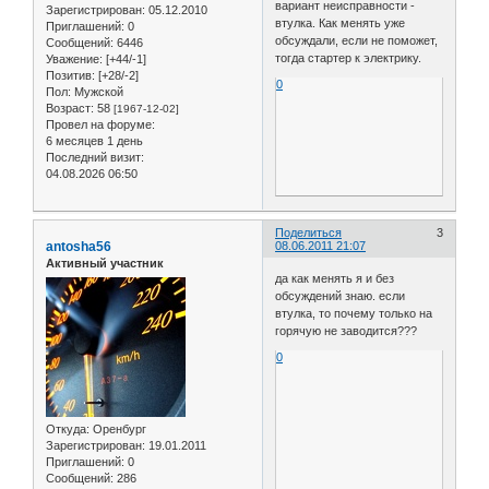
вариант неисправности -
Зарегистрирован
: 05.12.2010
втулка. Как менять уже
Приглашений:
0
обсуждали, если не поможет,
Сообщений:
6446
тогда стартер к электрику.
Уважение:
[+44/-1]
Позитив:
[+28/-2]
0
Пол:
Мужской
Возраст:
58
[1967-12-02]
Провел на форуме:
6 месяцев 1 день
Последний визит:
04.08.2026 06:50
Поделиться
3
antosha56
08.06.2011 21:07
Активный участник
да как менять я и без
обсуждений знаю. если
втулка, то почему только на
горячую не заводится???
0
Откуда:
Оренбург
Зарегистрирован
: 19.01.2011
Приглашений:
0
Сообщений:
286