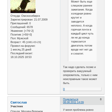
Может быть еще
слишком раннее
зажигание. Когда
холодная ровно
Откуда:
Омскосибирск
крутит и
Зарегистрирован
: 21.07.2009
заводится
Приглашений:
0
неплохо. А когда
Сообщений:
6578
горячая почти в
Уважение:
[+74/-2]
каждый цикл чуть
Позитив:
[+50/-0]
ли не до конца
Пол:
Мужской
тормозится
Возраст:
45
[1981-03-23]
двигатель потом
Провел на форуме:
вроде нет нет да
1 месяц 25 дней
Последний визит:
и схватит.
18.10.2025 18:53
Так надо сделать позже и
проверить вакуумный
опережитель, только с ним
неисправным такое может
быть.
0
Поделиться
8
Святослав
08.08.2011 14:09
Участник
У меня проблема ровно
Откуда:
Москва-Воронеж