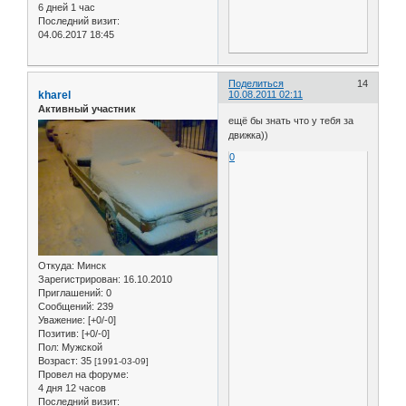
6 дней 1 час
Последний визит:
04.06.2017 18:45
Поделиться
14
kharel
10.08.2011 02:11
Активный участник
ещё бы знать что у тебя за
движка))
0
Откуда:
Минск
Зарегистрирован
: 16.10.2010
Приглашений:
0
Сообщений:
239
Уважение:
[+0/-0]
Позитив:
[+0/-0]
Пол:
Мужской
Возраст:
35
[1991-03-09]
Провел на форуме:
4 дня 12 часов
Последний визит: