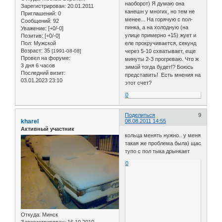
наоборот) Я думаю она
Зарегистрирован
: 20.01.2011
канешн у многих, но тем не
Приглашений:
0
менее... На горячую с пол-
Сообщений:
92
пинка, а на холодную (на
Уважение:
[+0/-0]
улице примерно +15) жует и
Позитив:
[+0/-0]
Пол:
Мужской
еле прокручивается, секунд
Возраст:
35
[1991-08-08]
через 5-10 схватывает, еще
Провел на форуме:
минуты 2-3 прогреваю. Что ж
3 дня 6 часов
зимой тогда будет!? Боюсь
Последний визит:
представить! Есть мнения на
03.01.2023 23:10
этот счет?
0
Поделиться
9
kharel
08.08.2011 14:55
Активный участник
кольца менять нужно.. у меня
такая же проблема была) щас
тупо с пол тыка дрынкает
0
Откуда:
Минск
Зарегистрирован
: 16.10.2010