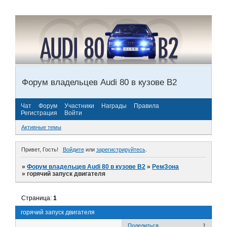
Форум владельцев Audi 80 в кузове В2
Чат
Форум
Участники
Награды
Правила
Регистрация
Войти
Активные темы
Привет, Гость!
Войдите
или
зарегистрируйтесь
.
»
Форум владельцев Audi 80 в кузове В2
»
РемЗона
»
горячий запуск двигателя
Страница:
1
горячий запуск двигателя
Поделиться
1