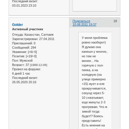
Последний визит:
03.01.2023 23:10
Поделиться
19
Golder
10.08.2011 19:37
Активный участник
Откуда:
Казахстан, Сатпаев
У меня проблема
Зарегистрирован
: 27.04.2011
ровно наоборот)
Приглашений:
0
Я думаю она
Сообщений:
294
канешн у многих,
Уважение:
[+6/-0]
но тем не
Позитив:
[+19/-0]
Пол:
Мужской
менее... На
Возраст:
37
[1988-12-06]
горячую с пол-
Провел на форуме:
пинка, а на
6 дней 1 час
холодную (на
Последний визит:
улице примерно
26.05.2020 20:16
+15) жует и еле
прокручивается,
секунд через 5-
10 схватывает,
еще минуты 2-3
прогреваю. Что ж
зимой тогда
будет!? Боюсь
представить!
Есть мнения на