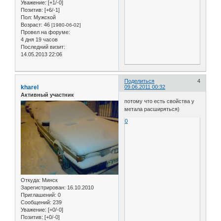
Уважение:
[+1/-0]
Позитив:
[+6/-1]
Пол:
Мужской
Возраст:
46
[1980-06-02]
Провел на форуме:
4 дня 19 часов
Последний визит:
14.05.2013 22:06
Поделиться
4
kharel
09.06.2011 00:32
Активный участник
потому что есть свойства у
метала расширяться)
0
Откуда:
Минск
Зарегистрирован
: 16.10.2010
Приглашений:
0
Сообщений:
239
Уважение:
[+0/-0]
Позитив:
[+0/-0]