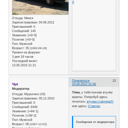
0
Откуда:
Минск
Зарегистрирован
: 04.06.2012
Приглашений:
0
Сообщений:
145
Уважение:
[+0/-0]
Позитив:
[+0/-0]
Пол:
Мужской
Возраст:
35
[1990-09-18]
Провел на форуме:
3 дня 18 часов
Последний визит:
13.05.2015 21:21
Поделиться
22
Чук
10.06.2012 22:36
Модератор
Тёма
, у тебя похоже втулке
Откуда:
Мурыгино (43)
кранты. Попробуй здесь
Зарегистрирован
: 05.12.2010
почитать:
втулка стартера!!!
,
Приглашений:
0
или здесь:
Стартер
.
Сообщений:
6446
Уважение:
[+44/-1]
Позитив:
[+28/-2]
Пол:
Мужской
Сообщение от модератора
Возраст:
58
[1967-12-02]