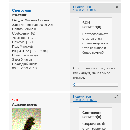
Поделиться
16
Святослав
10.08.2011 16:16
Участник
Откуда:
Москва-Воронеж
SCH
Зарегистрирован
: 20.01.2011
написал(а):
Приглашений:
0
Сообщений:
92
СвятославМожет
Уважение:
[+0/-0]
стартер стоит
Позитив:
[+0/-0]
отремонтировать,
Пол:
Мужской
чтоб не жевал и
Возраст:
35
[1991-08-08]
бодро крутил?
Провел на форуме:
3 дня 6 часов
Последний визит:
03.01.2023 23:10
Стартер новый стоит, ровно
как и аккум, менял в мае
месяце.
0
Поделиться
17
SCH
10.08.2011 16:32
Администартер
Святослав
написал(а):
Стартер новый
стоит, ровно как