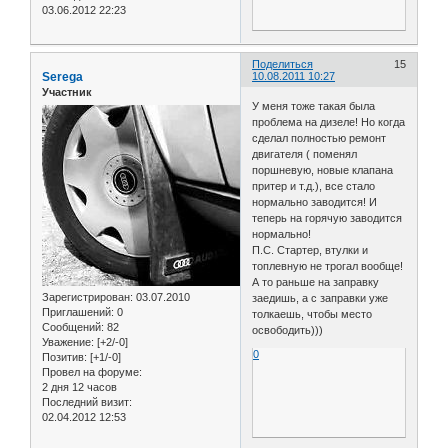
03.06.2012 22:23
Поделиться
15
Serega
10.08.2011 10:27
Участник
У меня тоже такая была
проблема на дизеле! Но когда
сделал полностью ремонт
двигателя ( поменял
поршневую, новые клапана
притер и т.д.), все стало
нормально заводится! И
теперь на горячую заводится
нормально!
П.С. Стартер, втулки и
топлевную не трогал вообще!
А то раньше на заправку
Зарегистрирован
: 03.07.2010
заедишь, а с заправки уже
Приглашений:
0
толкаешь, чтобы место
Сообщений:
82
освободить)))
Уважение:
[+2/-0]
0
Позитив:
[+1/-0]
Провел на форуме:
2 дня 12 часов
Последний визит:
02.04.2012 12:53