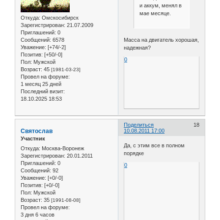
и аккум, менял в
мае месяце.
Откуда:
Омскосибирск
Зарегистрирован
: 21.07.2009
Приглашений:
0
Сообщений:
6578
Масса на двигатель хорошая,
Уважение:
[+74/-2]
надежная?
Позитив:
[+50/-0]
0
Пол:
Мужской
Возраст:
45
[1981-03-23]
Провел на форуме:
1 месяц 25 дней
Последний визит:
18.10.2025 18:53
Поделиться
18
Святослав
10.08.2011 17:00
Участник
Да, с этим все в полном
Откуда:
Москва-Воронеж
порядке
Зарегистрирован
: 20.01.2011
Приглашений:
0
0
Сообщений:
92
Уважение:
[+0/-0]
Позитив:
[+0/-0]
Пол:
Мужской
Возраст:
35
[1991-08-08]
Провел на форуме:
3 дня 6 часов