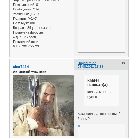
Приглашений:
0
Сообщений:
239
Уважение:
[+0/-0]
Позитив:
[+0/-0]
Пол:
Мужской
Возраст:
35
[1991-03-09]
Провел на форуме:
4 дня 12 часов
Последний визит:
03.06.2012 22:23
Поделиться
10
alex7484
08.08.2011 15:38
Активный участник
kharel
написал(а):
кольца менять
нужно..
Какие кольца, поршневые?
Зачем?
0