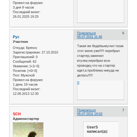
Провел на форуме:
3 дня 9 часов
Последний визит:
26.01.2025 19:25
Поделиться
6
Рус
05.07.2011 11:46
Участник
Такая же беда!вымучил тазак
Откуда:
Брянск
этот меня уже!!!!! перебрал
Зарегистрирован
: 27.10.2010
стартер,заменил
Приглашений:
0
втулки,перебрал всю
Сообщений:
62
проводку,что на стартер
Уважение:
[+1/-0]
идет,а проблема никуда не
Позитив:
[+0/-0]
Пол:
Мужской
делась!!!!!
Провел на форуме:
0
1 день 19 часов
Последний визит:
12.06.2013 12:30
Поделиться
7
SCH
05.07.2011 19:02
Администартер
UserS
написал(а):