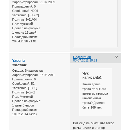
Зарегистрирован
: 21.07.2009
Приглашений:
0
Сообщений:
4206
Уважение:
[+39/-2]
Позитив:
[+11/-0]
Пол:
Мужской
Провел на форуме:
1 месяц 15 дней
Последний визит:
28.04.2026 21:01
Поделиться
22
Yaponiz
03.07.2011 19:21
Участник
Откуда:
Владикавказ
Чук
Зарегистрирован
: 27.03.2011
написал(а):
Приглашений:
0
Сообщений:
52
Какая длина
Уважение:
[+0/-0]
троса от рычага
Позитив:
[+0/-0]
вилки до стопора
Пол:
Мужской
наконечника
Провел на форуме:
троса? Должно
1 день 8 часов
быть 169 мм.
Последний визит:
10.02.2014 14:23
Вот ещё бы знать что такое
рычаг вилки и стопор