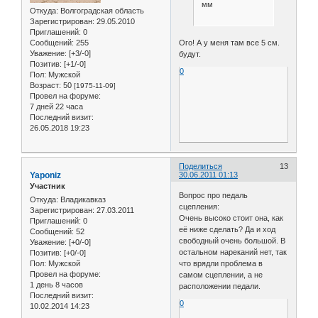
мм
Откуда:
Волгоградская область
Зарегистрирован
: 29.05.2010
Приглашений:
0
Сообщений:
255
Ого! А у меня там все 5 см.
Уважение:
[+3/-0]
будут.
Позитив:
[+1/-0]
0
Пол:
Мужской
Возраст:
50
[1975-11-09]
Провел на форуме:
7 дней 22 часа
Последний визит:
26.05.2018 19:23
Поделиться
13
Yaponiz
30.06.2011 01:13
Участник
Вопрос про педаль
Откуда:
Владикавказ
сцепления:
Зарегистрирован
: 27.03.2011
Очень высоко стоит она, как
Приглашений:
0
её ниже сделать? Да и ход
Сообщений:
52
свободный очень большой. В
Уважение:
[+0/-0]
остальном нареканий нет, так
Позитив:
[+0/-0]
Пол:
Мужской
что врядли проблема в
Провел на форуме:
самом сцеплении, а не
1 день 8 часов
расположении педали.
Последний визит:
0
10.02.2014 14:23