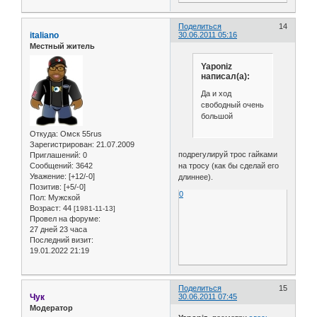
Поделиться
14
italiano
30.06.2011 05:16
Местный житель
Yaponiz
написал(а):
Да и ход
свободный очень
большой
Откуда:
Омск 55rus
Зарегистрирован
: 21.07.2009
подрегулируй трос гайками
Приглашений:
0
Сообщений:
3642
на тросу (как бы сделай его
Уважение:
[+12/-0]
длиннее).
Позитив:
[+5/-0]
0
Пол:
Мужской
Возраст:
44
[1981-11-13]
Провел на форуме:
27 дней 23 часа
Последний визит:
19.01.2022 21:19
Поделиться
15
Чук
30.06.2011 07:45
Модератор