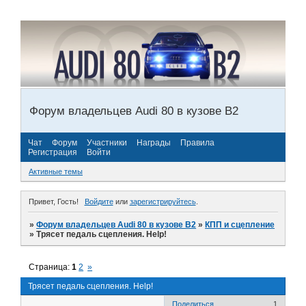
Форум владельцев Audi 80 в кузове В2
Чат
Форум
Участники
Награды
Правила
Регистрация
Войти
Активные темы
Привет, Гость!
Войдите
или
зарегистрируйтесь
.
»
Форум владельцев Audi 80 в кузове В2
»
КПП и сцепление
»
Трясет педаль сцепления. Help!
Страница:
1
2
»
Трясет педаль сцепления. Help!
Поделиться
1