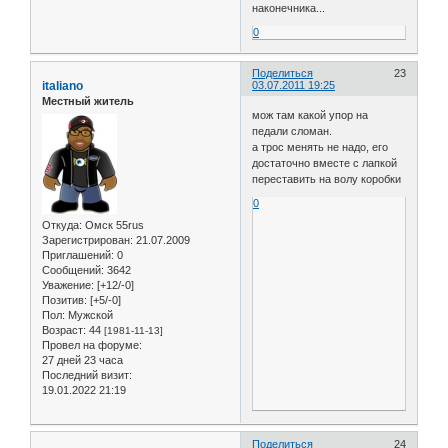
наконечника...
0
Поделиться
23
italiano
03.07.2011 19:25
Местный житель
мож там какой упор на
педали сломан.
а трос менять не надо, его
достаточно вместе с лапкой
переставить на волу коробки
0
Откуда:
Омск 55rus
Зарегистрирован
: 21.07.2009
Приглашений:
0
Сообщений:
3642
Уважение:
[+12/-0]
Позитив:
[+5/-0]
Пол:
Мужской
Возраст:
44
[1981-11-13]
Провел на форуме:
27 дней 23 часа
Последний визит:
19.01.2022 21:19
Поделиться
24