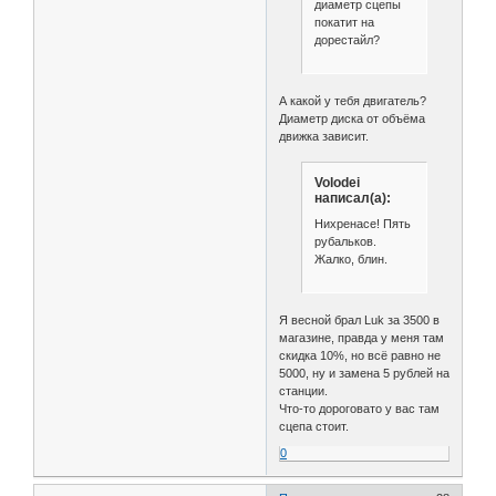
диаметр сцепы
покатит на
дорестайл?
А какой у тебя двигатель?
Диаметр диска от объёма
движка зависит.
Volodei
написал(а):
Нихренасе! Пять
рубальков.
Жалко, блин.
Я весной брал Luk за 3500 в
магазине, правда у меня там
скидка 10%, но всё равно не
5000, ну и замена 5 рублей на
станции.
Что-то дороговато у вас там
сцепа стоит.
0