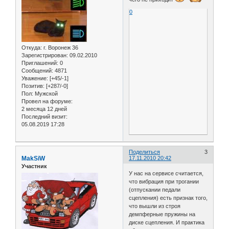
0
Откуда:
г. Воронеж 36
Зарегистрирован
: 09.02.2010
Приглашений:
0
Сообщений:
4871
Уважение:
[+45/-1]
Позитив:
[+287/-0]
Пол:
Мужской
Провел на форуме:
2 месяца 12 дней
Последний визит:
05.08.2019 17:28
Поделиться
3
MakSiW
17.11.2010 20:42
Участник
У нас на сервисе считается,
что вибрация при трогании
(отпускании педали
сцепления) есть признак того,
что вышли из строя
демпферные пружины на
диске сцепления. И практика