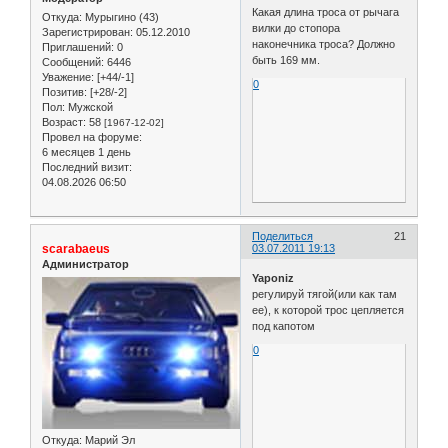
Какая длина троса от рычага
Откуда:
Мурыгино (43)
вилки до стопора
Зарегистрирован
: 05.12.2010
наконечника троса? Должно
Приглашений:
0
быть 169 мм.
Сообщений:
6446
Уважение:
[+44/-1]
0
Позитив:
[+28/-2]
Пол:
Мужской
Возраст:
58
[1967-12-02]
Провел на форуме:
6 месяцев 1 день
Последний визит:
04.08.2026 06:50
Поделиться
21
scarabaeus
03.07.2011 19:13
Администратор
Yaponiz
регулируй тягой(или как там
ее), к которой трос цепляется
под капотом
0
Откуда:
Марий Эл