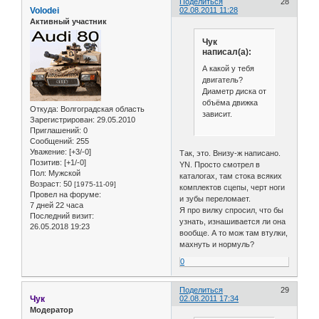
Поделиться
28
Volodei
02.08.2011 11:28
Активный участник
Чук
написал(а):
А какой у тебя
двигатель?
Диаметр диска от
объёма движка
Откуда:
Волгоградская область
зависит.
Зарегистрирован
: 29.05.2010
Приглашений:
0
Сообщений:
255
Уважение:
[+3/-0]
Так, это. Внизу-ж написано.
Позитив:
[+1/-0]
YN. Просто смотрел в
Пол:
Мужской
каталогах, там стока всяких
Возраст:
50
[1975-11-09]
комплектов сцепы, черт ноги
Провел на форуме:
и зубы переломает.
7 дней 22 часа
Я про вилку спросил, что бы
Последний визит:
узнать, изнашивается ли она
26.05.2018 19:23
вообще. А то мож там втулки,
махнуть и нормуль?
0
Поделиться
29
Чук
02.08.2011 17:34
Модератор