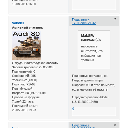
15.08.2014 16:50
Поделиться
7
Volodei
17.11.2010 21:42
Активный участник
MakSiW
написал(а):
на сервисе
считается, что
вибрация при
трогании
Откуда:
Волгоградская область
Зарегистрирован
: 29.05.2010
Приглашений:
0
Сообщений:
255
Полностью согласен, но!
Уважение:
[+3/-0]
Педаль дрожит и при
Позитив:
[+1/-0]
скорости 90, и стоя на месте,
Пол:
Мужской
если малость её нажать!
Возраст:
50
[1975-11-09]
Провел на форуме:
Отредактировано Volodei
7 дней 22 часа
(18.11.2010 19:59)
Последний визит:
0
26.05.2018 19:23
Поделиться
8