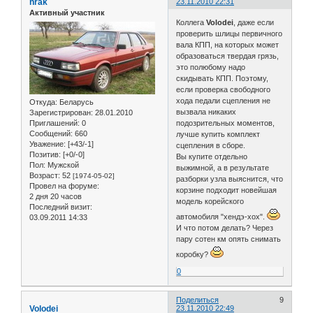
hrak
23.11.2010 22:31
Активный участник
Коллега
Volodei
, даже если
проверить шлицы первичного
вала КПП, на которых может
образоваться твердая грязь,
это полюбому надо
скидывать КПП. Поэтому,
если проверка свободного
хода педали сцепления не
Откуда:
Беларусь
вызвала никаких
Зарегистрирован
: 28.01.2010
Приглашений:
0
подозрительных моментов,
Сообщений:
660
лучше купить комплект
Уважение:
[+43/-1]
сцепления в сборе.
Позитив:
[+0/-0]
Вы купите отдельно
Пол:
Мужской
выжимной, а в результате
Возраст:
52
[1974-05-02]
разборки узла выяснится, что
Провел на форуме:
корзине подходит новейшая
2 дня 20 часов
модель корейского
Последний визит:
автомобиля "хендэ-хох".
03.09.2011 14:33
И что потом делать? Через
пару сотен км опять снимать
коробку?
0
Поделиться
9
Volodei
23.11.2010 22:49