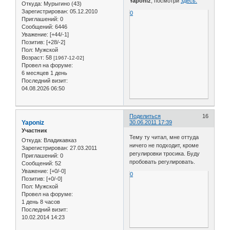
Yaponiz
, посмотри
здесь.
Откуда:
Мурыгино (43)
Зарегистрирован
: 05.12.2010
0
Приглашений:
0
Сообщений:
6446
Уважение:
[+44/-1]
Позитив:
[+28/-2]
Пол:
Мужской
Возраст:
58
[1967-12-02]
Провел на форуме:
6 месяцев 1 день
Последний визит:
04.08.2026 06:50
Поделиться
16
Yaponiz
30.06.2011 17:39
Участник
Тему ту читал, мне оттуда
Откуда:
Владикавказ
ничего не подходит, кроме
Зарегистрирован
: 27.03.2011
регулировки тросика. Буду
Приглашений:
0
пробовать регулировать.
Сообщений:
52
Уважение:
[+0/-0]
0
Позитив:
[+0/-0]
Пол:
Мужской
Провел на форуме:
1 день 8 часов
Последний визит:
10.02.2014 14:23