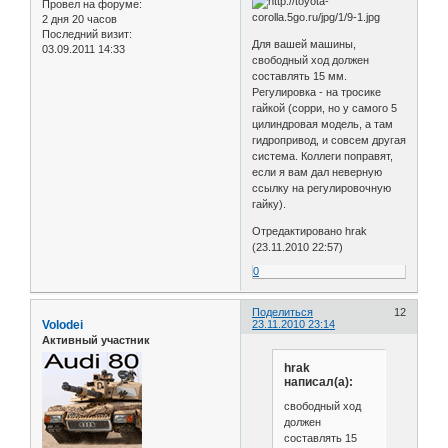
Провел на форуме:
2 дня 20 часов
Последний визит:
Для вашей машины,
03.09.2011 14:33
свободный ход должен
составлять 15 мм.
Регулировка - на тросике
гайкой (сорри, но у самого 5
цилиндровая модель, а там
гидропривод, и совсем другая
система. Коллеги поправят,
если я вам дал неверную
ссылку на регулировочную
гайку).
Отредактировано hrak
(23.11.2010 22:57)
0
Поделиться
12
Volodei
23.11.2010 23:14
Активный участник
hrak
написал(а):
свободный ход
должен
составлять 15