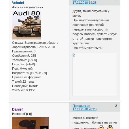
Volodei
17.11.2010 19:28
Активный участник
Други, такая ситуёвина у
меня:
При нажатии/отпускании
сцепления (на любой
передаче или скорости),
педаль малость трясет и звук
от этой тряски появляется
Откуда:
Волгоградская область
хрустящий.
Зарегистрирован
: 29.05.2010
Что это может быть?
Приглашений:
0
0
Сообщений:
255
Уважение:
[+3/-0]
Позитив:
[+1/-0]
Пол:
Мужской
Возраст:
50
[1975-11-09]
Провел на форуме:
7 дней 22 часа
Последний визит:
26.05.2018 19:23
Поделиться
2
Daniel'
17.11.2010 20:23
ИнженеГр )))
Может выжимной
подшипник... больше на ум ни
чего не приходит