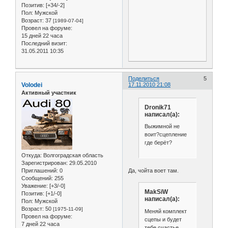
Позитив:
[+34/-2]
Пол:
Мужской
Возраст:
37
[1989-07-04]
Провел на форуме:
15 дней 22 часа
Последний визит:
31.05.2011 10:35
Поделиться
5
Volodei
17.11.2010 21:08
Активный участник
Dronik71
написал(а):
Выжимной не
воит?сцепление
где берёт?
Откуда:
Волгоградская область
Зарегистрирован
: 29.05.2010
Да, чойта воет там.
Приглашений:
0
Сообщений:
255
Уважение:
[+3/-0]
MakSiW
Позитив:
[+1/-0]
написал(а):
Пол:
Мужской
Возраст:
50
[1975-11-09]
Меняй комплект
Провел на форуме:
сцепы и будет
7 дней 22 часа
тебе счастье.