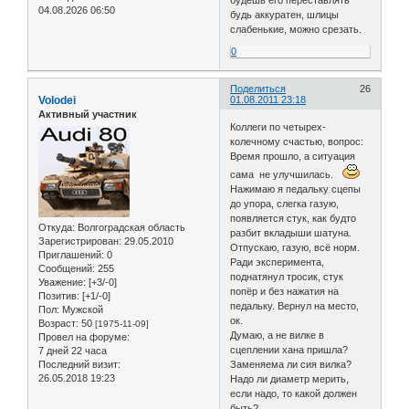
будешь его переставлять
04.08.2026 06:50
будь аккуратен, шлицы
слабенькие, можно срезать.
0
Поделиться
26
Volodei
01.08.2011 23:18
Активный участник
Коллеги по четырех-
колечному счастью, вопрос:
Время прошло, а ситуация
сама не улучшилась.
Нажимаю я педальку сцепы
до упора, слегка газую,
появляется стук, как будто
Откуда:
Волгоградская область
разбит вкладыши шатуна.
Зарегистрирован
: 29.05.2010
Отпускаю, газую, всё норм.
Приглашений:
0
Ради эксперимента,
Сообщений:
255
поднатянул тросик, стук
Уважение:
[+3/-0]
попёр и без нажатия на
Позитив:
[+1/-0]
педальку. Вернул на место,
Пол:
Мужской
ок.
Возраст:
50
[1975-11-09]
Думаю, а не вилке в
Провел на форуме:
сцеплении хана пришла?
7 дней 22 часа
Последний визит:
Заменяема ли сия вилка?
26.05.2018 19:23
Надо ли диаметр мерить,
если надо, то какой должен
быть?