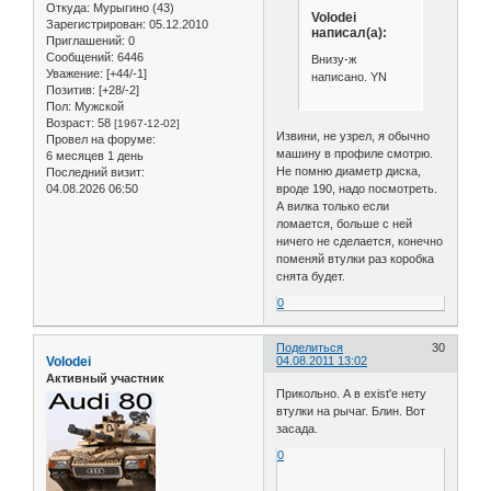
Откуда:
Мурыгино (43)
Volodei
Зарегистрирован
: 05.12.2010
написал(а):
Приглашений:
0
Сообщений:
6446
Внизу-ж
Уважение:
[+44/-1]
написано. YN
Позитив:
[+28/-2]
Пол:
Мужской
Возраст:
58
[1967-12-02]
Извини, не узрел, я обычно
Провел на форуме:
машину в профиле смотрю.
6 месяцев 1 день
Не помню диаметр диска,
Последний визит:
04.08.2026 06:50
вроде 190, надо посмотреть.
А вилка только если
ломается, больше с ней
ничего не сделается, конечно
поменяй втулки раз коробка
снята будет.
0
Поделиться
30
Volodei
04.08.2011 13:02
Активный участник
Прикольно. А в exist'e нету
втулки на рычаг. Блин. Вот
засада.
0