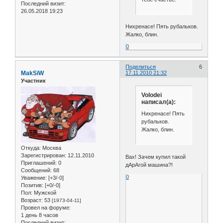
Последний визит:
26.05.2018 19:23
Нихренасе! Пять рубальков.
Жалко, блин.
0
Поделиться
6
MakSiW
17.11.2010 21:32
Участник
Volodei
написал(а):
Нихренасе! Пять
рубальков.
Жалко, блин.
Откуда:
Москва
Зарегистрирован
: 12.11.2010
Вах! Зачем купил такой
Приглашений:
0
дАрАгой машина?!
Сообщений:
68
0
Уважение:
[+3/-0]
Позитив:
[+0/-0]
Пол:
Мужской
Возраст:
53
[1973-04-11]
Провел на форуме:
1 день 8 часов
Последний визит: