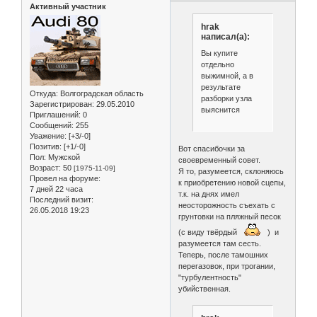
Активный участник
hrak
написал(а):
Вы купите
отдельно
выжимной, а в
результате
Откуда:
Волгоградская область
разборки узла
Зарегистрирован
: 29.05.2010
выяснится
Приглашений:
0
Сообщений:
255
Уважение:
[+3/-0]
Позитив:
[+1/-0]
Вот спасибочки за
Пол:
Мужской
своевременный совет.
Возраст:
50
[1975-11-09]
Я то, разумеется, склоняюсь
Провел на форуме:
к приобретению новой сцепы,
7 дней 22 часа
т.к. на днях имел
Последний визит:
неосторожность съехать с
26.05.2018 19:23
грунтовки на пляжный песок
(с виду твёрдый
) и
разумеется там сесть.
Теперь, после тамошних
перегазовок, при трогании,
"турбулентность"
убийственная.