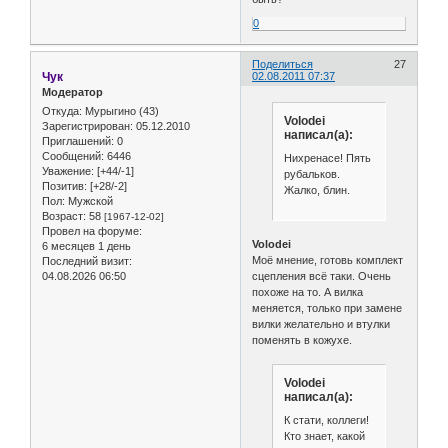
0
Поделиться
27
Чук
02.08.2011 07:37
Модератор
Откуда:
Мурыгино (43)
Volodei
Зарегистрирован
: 05.12.2010
написал(а):
Приглашений:
0
Сообщений:
6446
Нихренасе! Пять
Уважение:
[+44/-1]
рубальков.
Позитив:
[+28/-2]
Жалко, блин.
Пол:
Мужской
Возраст:
58
[1967-12-02]
Провел на форуме:
Volodei
6 месяцев 1 день
Моё мнение, готовь комплект
Последний визит:
04.08.2026 06:50
сцепления всё таки. Очень
похоже на то. А вилка
меняется, только при замене
вилки желательно и втулки
поменять в кожухе.
Volodei
написал(а):
К стати, коллеги!
Кто знает, какой