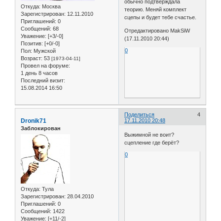
обычно подтверждала
Откуда:
Москва
теорию. Меняй комплект
Зарегистрирован
: 12.11.2010
сцепы и будет тебе счастье.
Приглашений:
0
Сообщений:
68
Отредактировано MakSiW
Уважение:
[+3/-0]
(17.11.2010 20:44)
Позитив:
[+0/-0]
0
Пол:
Мужской
Возраст:
53
[1973-04-11]
Провел на форуме:
1 день 8 часов
Последний визит:
15.08.2014 16:50
Поделиться
4
Dronik71
17.11.2010 20:48
Заблокирован
Выжимной не воит?
сцепление где берёт?
0
Откуда:
Тула
Зарегистрирован
: 28.04.2010
Приглашений:
0
Сообщений:
1422
Уважение:
[+11/-2]