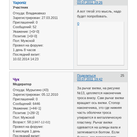
Yaponiz
03.07.2011 19:26
Участник
А вот тягой это мысль, надо
Откуда:
Владикавказ
будет попробовать.
Зарегистрирован
: 27.03.2011
Приглашений:
0
0
Сообщений:
52
Уважение:
[+0/-0]
Позитив:
[+0/-0]
Пол:
Мужской
Провел на форуме:
1 день 8 часов
Последний визит:
10.02.2014 14:23
Поделиться
25
Чук
03.07.2011 19:42
Модератор
За рычаг вилки, на рисунке
Откуда:
Мурыгино (43)
№13, цепляется наконечник
Зарегистрирован
: 05.12.2010
троса внизу. Сам рычаг вилки
Приглашений:
0
вращает ось вилки. Стопор
Сообщений:
6446
наконечника, это где нижняя
Уважение:
[+44/-1]
часть оболочки троса
Позитив:
[+28/-2]
Пол:
Мужской
упирается в металлическую
Возраст:
58
[1967-12-02]
пластину. Рычаг вилки
Провел на форуме:
одевается на шлицы вала и
6 месяцев 1 день
затягивается болтом. Если
Последний визит: