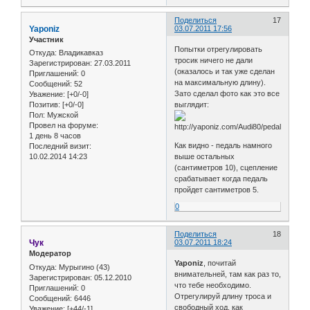
Поделиться
17
Yaponiz
03.07.2011 17:56
Участник
Попытки отрегулировать
Откуда:
Владикавказ
тросик ничего не дали
Зарегистрирован
: 27.03.2011
(оказалось и так уже сделан
Приглашений:
0
на максимальную длину).
Сообщений:
52
Зато сделал фото как это все
Уважение:
[+0/-0]
выглядит:
Позитив:
[+0/-0]
Пол:
Мужской
Провел на форуме:
1 день 8 часов
Как видно - педаль намного
Последний визит:
выше остальных
10.02.2014 14:23
(сантиметров 10), сцепление
срабатывает когда педаль
пройдет сантиметров 5.
0
Поделиться
18
Чук
03.07.2011 18:24
Модератор
Yaponiz
, почитай
Откуда:
Мурыгино (43)
внимательней, там как раз то,
Зарегистрирован
: 05.12.2010
что тебе необходимо.
Приглашений:
0
Отрегулируй длину троса и
Сообщений:
6446
свободный ход, как
Уважение:
[+44/-1]