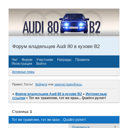
Форум владельцев Audi 80 в кузове В2
Чат
Форум
Участники
Награды
Правила
Регистрация
Войти
Активные темы
Привет, Гость!
Войдите
или
зарегистрируйтесь
.
»
Форум владельцев Audi 80 в кузове В2
»
Интересные
ссылки
»
Тот же трамплин, тот же кран... Quattro рулит!
Страница:
1
Тот же трамплин, тот же кран... Quattro рулит!
Поделиться
1