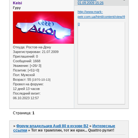
Keisi
01.09.2009 15:26
Гуру
http://www.mark-
petr.com.ua/html/content/view/40/40/
0
Откуда:
Ростов-на-Дону
Зарегистрирован
: 21.07.2009
Приглашений:
0
Сообщений:
1668
Уважение:
[+26/-3]
Позитив:
[+51/-0]
Пол:
Мужской
Возраст:
55
[1970-10-13]
Провел на форуме:
12 дней 13 часов
Последний визит:
06.10.2023 12:57
Страница:
1
»
Форум владельцев Audi 80 в кузове В2
»
Интересные
ссылки
»
Тот же трамплин, тот же кран... Quattro рулит!