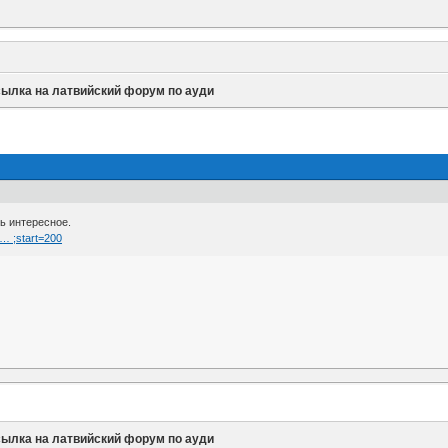
сылка на латвийский форум по ауди
ть интересное.
 … ;start=200
сылка на латвийский форум по ауди