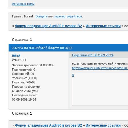
Активные темы
Привет, Гость!
Войдите
или
зарегистрируйтесь
.
»
Форум владельцев Audi 80 в кузове В2
»
Интересные ссылки
»
с
Страница:
1
ссылка на латвийский форум по ауди
илья
Поделиться
31.08.2009 23:24
Участник
если поискать то можно найти что-ни
Зарегистрирован
: 31.08.2009
http://www.audi-club.lv/forum/viewforum
Приглашений:
0
Сообщений:
29
0
Уважение:
[+1/-0]
Позитив:
[+0/-0]
Провел на форуме:
6 часов 2 минуты
Последний визит:
08.09.2009 19:34
Страница:
1
»
Форум владельцев Audi 80 в кузове В2
»
Интересные ссылки
»
с