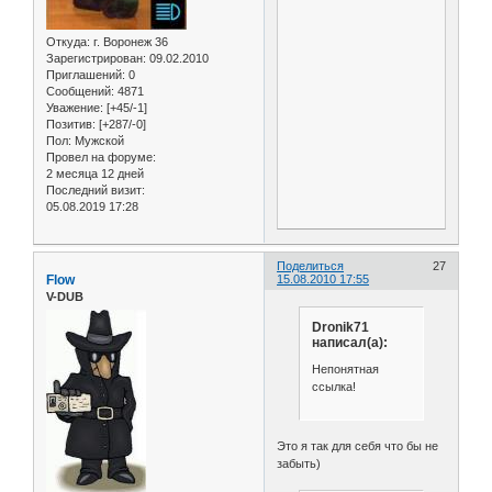
Откуда:
г. Воронеж 36
Зарегистрирован
: 09.02.2010
Приглашений:
0
Сообщений:
4871
Уважение:
[+45/-1]
Позитив:
[+287/-0]
Пол:
Мужской
Провел на форуме:
2 месяца 12 дней
Последний визит:
05.08.2019 17:28
Поделиться
27
Flow
15.08.2010 17:55
V-DUB
Dronik71
написал(а):
Непонятная
ссылка!
Это я так для себя что бы не
забыть)