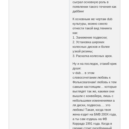
сыграл основную роль в
появлении такого течения как
даббинг
К основным же чертам dub
культуры, можно смело
отнести такой вид тюнинга
как:
1. Занижение подвески;
2. Установка широких
колесных дисков и более
узкой резины;
3. Раскатка колесных арок.
Ну и на последок, этакий крик
души:
v-dub… в этом
словосочетании любовь к
Фольксвагенам! любовь к тем
самым настоящим… которые
выглядят так же, какими они
вышли с конвейера, лишь с
небольшими изменениями а
ля диски, подвеска…. это
любовь! Такая, когда твоя
жена ездит на БМВ 200Х года,
а ты сам ездишь на ФВ
Коррадо 1991 года. Когда в
гараже стоит разобранный