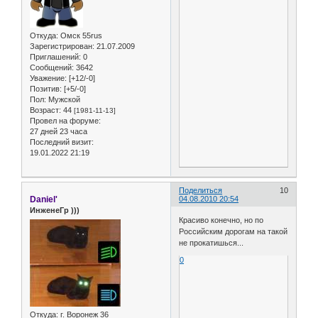
Откуда:
Омск 55rus
Зарегистрирован
: 21.07.2009
Приглашений:
0
Сообщений:
3642
Уважение:
[+12/-0]
Позитив:
[+5/-0]
Пол:
Мужской
Возраст:
44
[1981-11-13]
Провел на форуме:
27 дней 23 часа
Последний визит:
19.01.2022 21:19
Поделиться
10
Daniel'
04.08.2010 20:54
ИнженеГр )))
Красиво конечно, но по
Российским дорогам на такой
не прокатишься...
0
Откуда:
г. Воронеж 36