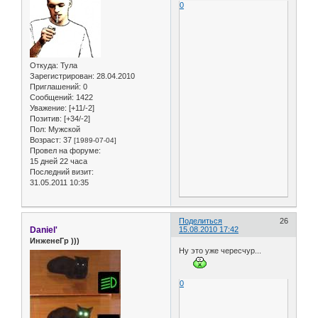
0
Откуда:
Тула
Зарегистрирован
: 28.04.2010
Приглашений:
0
Сообщений:
1422
Уважение:
[+11/-2]
Позитив:
[+34/-2]
Пол:
Мужской
Возраст:
37
[1989-07-04]
Провел на форуме:
15 дней 22 часа
Последний визит:
31.05.2011 10:35
Поделиться
26
Daniel'
15.08.2010 17:42
ИнженеГр )))
Ну это уже чересчур...
0