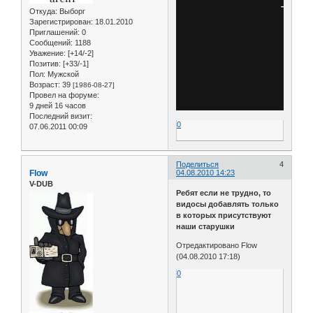
Откуда:
Выборг
Зарегистрирован
: 18.01.2010
Приглашений:
0
Сообщений:
1188
Уважение:
[+14/-2]
Позитив:
[+33/-1]
Пол:
Мужской
Возраст:
39
[1986-08-27]
Провел на форуме:
9 дней 16 часов
Последний визит:
0
07.06.2011 00:09
Поделиться
4
Flow
04.08.2010 14:23
V-DUB
Ребят если не трудно, то
видосы добавлять только
в которых присутствуют
наши старушки
Отредактировано Flow
(04.08.2010 17:18)
0