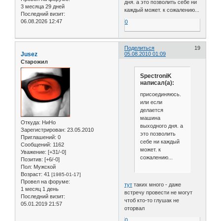
дня. а это позволить себе ни
3 месяца 29 дней
каждый может. к сожалению...
Последний визит:
06.08.2026 12:47
0
Поделиться
19
Jusez
05.08.2010 01:09
Старожил
SpectroniK
написал(а):
присоединяюсь.
или если
делается
машина
Откуда:
НиНо
выходного дня. а
Зарегистрирован
: 23.05.2010
это позволить
Приглашений:
0
себе ни каждый
Сообщений:
1162
может. к
Уважение:
[+31/-0]
сожалению...
Позитив:
[+6/-0]
Пол:
Мужской
Возраст:
41
[1985-01-17]
Провел на форуме:
тут
таких много - даже
1 месяц 1 день
встречу провести не могут
Последний визит:
чтоб кто-то глушак не
05.01.2019 21:57
оторвал
0