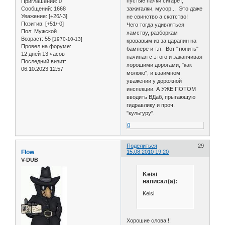
пустые пачки сигарет,
Приглашений:
0
Сообщений:
1668
зажигалки, мусор... Это даже
Уважение:
[+26/-3]
не свинство а скотство!
Позитив:
[+51/-0]
Чего тогда удивляться
Пол:
Мужской
хамству, разборкам
Возраст:
55
[1970-10-13]
кровавым из за царапин на
Провел на форуме:
бампере и т.п. Вот "тюнить"
12 дней 13 часов
начиная с этого и заканчивая
Последний визит:
хорошими дорогами, "как
06.10.2023 12:57
молоко", и взаимном
уважении у дорожной
инспекции. А УЖЕ ПОТОМ
вводить ВДаб, прыгающую
гидравлику и проч.
"культуру".
0
Поделиться
29
Flow
15.08.2010 19:20
V-DUB
Keisi
написал(а):
Keisi
Хорошие слова!!!