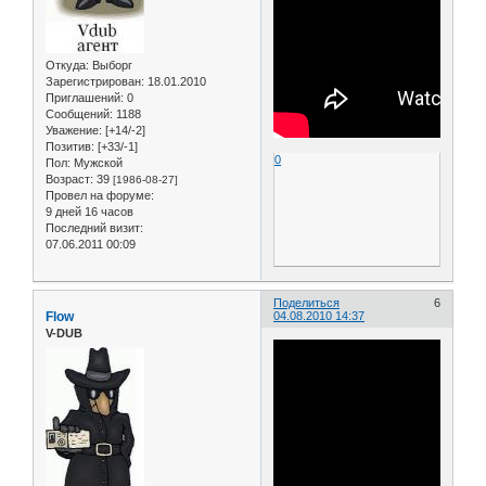
Откуда:
Выборг
Зарегистрирован
: 18.01.2010
Приглашений:
0
Сообщений:
1188
Уважение:
[+14/-2]
Позитив:
[+33/-1]
0
Пол:
Мужской
Возраст:
39
[1986-08-27]
Провел на форуме:
9 дней 16 часов
Последний визит:
07.06.2011 00:09
Поделиться
6
Flow
04.08.2010 14:37
V-DUB