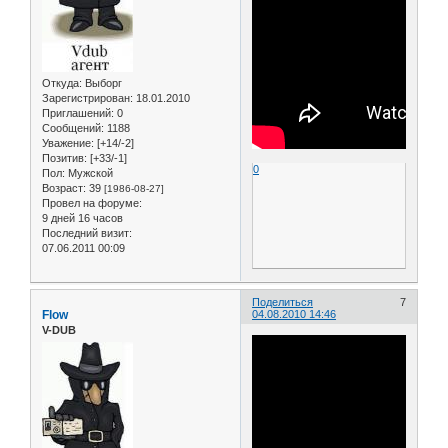
Откуда:
Выборг
Зарегистрирован
: 18.01.2010
Приглашений:
0
Сообщений:
1188
Уважение:
[+14/-2]
Позитив:
[+33/-1]
0
Пол:
Мужской
Возраст:
39
[1986-08-27]
Провел на форуме:
9 дней 16 часов
Последний визит:
07.06.2011 00:09
Поделиться
7
Flow
04.08.2010 14:46
V-DUB