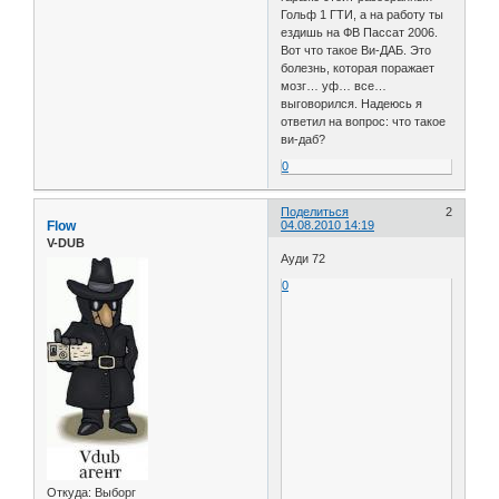
Гольф 1 ГТИ, а на работу ты
ездишь на ФВ Пассат 2006.
Вот что такое Ви-ДАБ. Это
болезнь, которая поражает
мозг… уф… все…
выговорился. Надеюсь я
ответил на вопрос: что такое
ви-даб?
0
Поделиться
2
Flow
04.08.2010 14:19
V-DUB
Ауди 72
0
Откуда:
Выборг