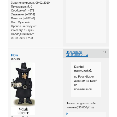
Зарегистрирован
: 09.02.2010
Приглашений:
0
Сообщений:
4871
Уважение:
[+45/-1]
Позитив:
[+287/-0]
Пол:
Мужской
Провел на форуме:
2 месяца 12 дней
Последний визит:
05.08.2019 17:28
Поделиться
11
Flow
04.08.2010 21:04
V-DUB
Daniel'
написал(а):
по Российским
дорогам на такой
не
прокатишься...
Пневмо подвеска тебе
поможет)35.000р)))))
0