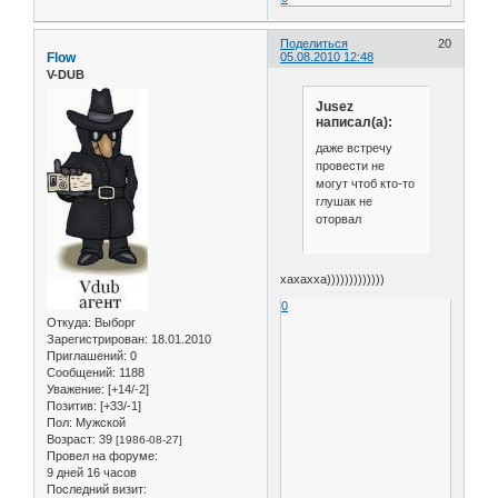
Поделиться
20
Flow
05.08.2010 12:48
V-DUB
Jusez
написал(а):
даже встречу
провести не
могут чтоб кто-то
глушак не
оторвал
хахахха)))))))))))))
0
Откуда:
Выборг
Зарегистрирован
: 18.01.2010
Приглашений:
0
Сообщений:
1188
Уважение:
[+14/-2]
Позитив:
[+33/-1]
Пол:
Мужской
Возраст:
39
[1986-08-27]
Провел на форуме:
9 дней 16 часов
Последний визит: