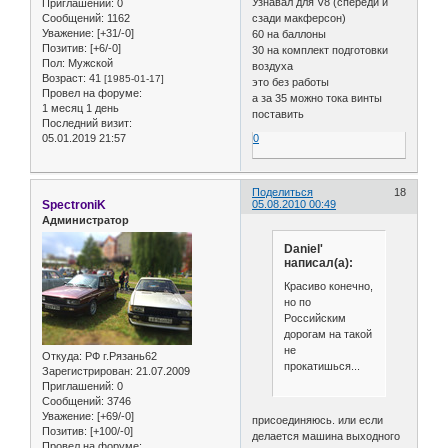
Узнавал для V8 (спереди и
Приглашений:
0
Сообщений:
1162
сзади макферсон)
Уважение:
[+31/-0]
60 на баллоны
Позитив:
[+6/-0]
30 на комплект подготовки
Пол:
Мужской
воздуха
Возраст:
41
[1985-01-17]
это без работы
Провел на форуме:
а за 35 можно тока винты
1 месяц 1 день
поставить
Последний визит:
05.01.2019 21:57
0
Поделиться
18
SpectroniK
05.08.2010 00:49
Администратор
Daniel'
написал(а):
Красиво конечно,
но по
Российским
дорогам на такой
не
Откуда:
РФ г.Рязань62
прокатишься...
Зарегистрирован
: 21.07.2009
Приглашений:
0
Сообщений:
3746
Уважение:
[+69/-0]
присоединяюсь. или если
Позитив:
[+100/-0]
делается машина выходного
Провел на форуме: