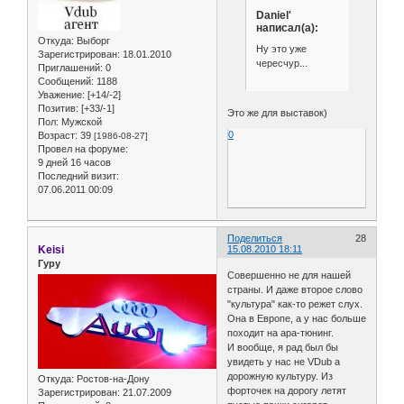
Daniel'
написал(а):
Откуда:
Выборг
Ну это уже
Зарегистрирован
: 18.01.2010
чересчур...
Приглашений:
0
Сообщений:
1188
Уважение:
[+14/-2]
Позитив:
[+33/-1]
Это же для выставок)
Пол:
Мужской
0
Возраст:
39
[1986-08-27]
Провел на форуме:
9 дней 16 часов
Последний визит:
07.06.2011 00:09
Поделиться
28
Keisi
15.08.2010 18:11
Гуру
Совершенно не для нашей
страны. И даже второе слово
"культура" как-то режет слух.
Она в Европе, а у нас больше
походит на ара-тюнинг.
И вообще, я рад был бы
увидеть у нас не VDub а
дорожную культуру. Из
Откуда:
Ростов-на-Дону
форточек на дорогу летят
Зарегистрирован
: 21.07.2009