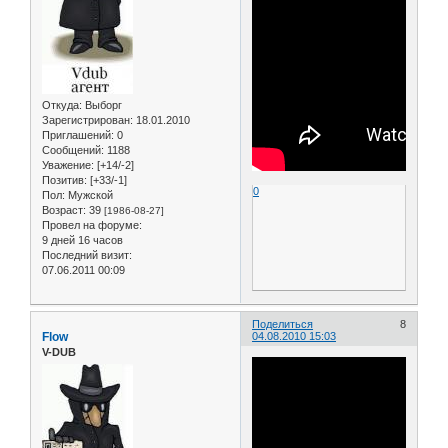
Откуда:
Выборг
Зарегистрирован
: 18.01.2010
Приглашений:
0
Сообщений:
1188
Уважение:
[+14/-2]
Позитив:
[+33/-1]
0
Пол:
Мужской
Возраст:
39
[1986-08-27]
Провел на форуме:
9 дней 16 часов
Последний визит:
07.06.2011 00:09
Поделиться
8
Flow
04.08.2010 15:03
V-DUB