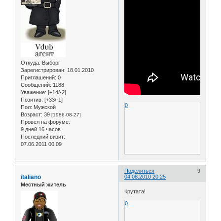
Откуда:
Выборг
Зарегистрирован
: 18.01.2010
Приглашений:
0
Сообщений:
1188
Уважение:
[+14/-2]
Позитив:
[+33/-1]
0
Пол:
Мужской
Возраст:
39
[1986-08-27]
Провел на форуме:
9 дней 16 часов
Последний визит:
07.06.2011 00:09
Поделиться
9
italiano
04.08.2010 20:25
Местный житель
Крутата!
0