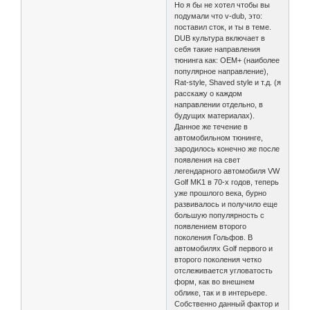
Но я бы не хотел чтобы вы
подумали что v-dub, это:
поставил сток, и ты в теме.
DUB культура включает в
себя такие направления
тюнинга как: OEM+ (наиболее
популярное направление),
Rat-style, Shaved style и т.д. (я
расскажу о каждом
направлении отдельно, в
будущих материалах).
Данное же течение в
автомобильном тюнинге,
зародилось конечно же после
появления на свет
легендарного автомобиля VW
Golf MK1 в 70-х годов, теперь
уже прошлого века, бурно
развивалось и получило еще
большую популярность с
появлением второго
поколения Гольфов. В
автомобилях Golf первого и
второго поколения четко
отслеживается угловатость
форм, как во внешнем
облике, так и в интерьере.
Собственно данный фактор и