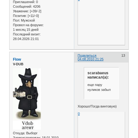
Приглашений:
0
Сообщений:
4206
Уважение:
[+39/-2]
Позитив:
[+11/-0]
Пол:
Мужской
Провел на форуме:
1 месяц 15 дней
Последний визит:
28.04.2026 21:01
Поделиться
13
Flow
04.08.2010 21:25
V-DUB
scarabaeus
написал(а):
еще пару
нуликов забыл
Хорошо!Тогда винтовую)
0
Откуда:
Выборг
Зарегистрирован
: 18.01.2010