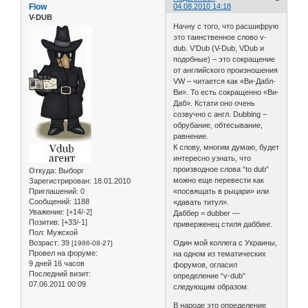
Flow
04.08.2010 14:18
V-DUB
Начну с того, что расшифрую
это таинственное слово v-
dub. V’Dub (V-Dub, VDub и
подобные) – это сокращение
от английского произношения
VW – читается как «Ви-Дабл-
Ви». То есть сокращенно «Ви-
Даб». Кстати оно очень
созвучно с англ. Dubbing –
обрубание, обтесывание,
равнение.
К слову, многим думаю, будет
интересно узнать, что
производное слова “to dub”
Откуда:
Выборг
можно еще перевести как
Зарегистрирован
: 18.01.2010
Приглашений:
0
«посвящать в рыцари» или
Сообщений:
1188
«давать титул».
Уважение:
[+14/-2]
Даббер = dubber —
Позитив:
[+33/-1]
приверженец стиля даббинг.
Пол:
Мужской
Возраст:
39
Один мой коллега с Украины,
[1986-08-27]
Провел на форуме:
на одном из тематических
9 дней 16 часов
форумов, огласил
Последний визит:
определение “v-dub”
07.06.2011 00:09
следующим образом:
В народе это определение