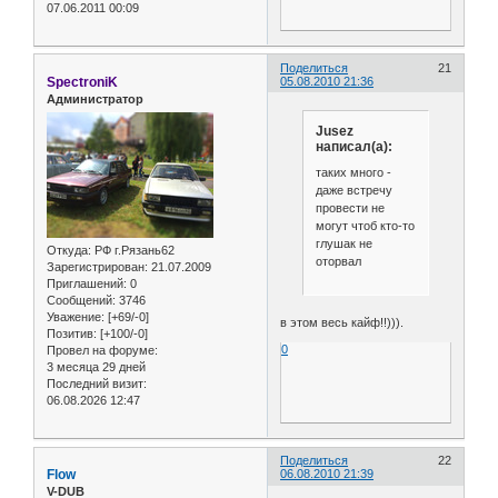
07.06.2011 00:09
Поделиться
21
SpectroniK
05.08.2010 21:36
Администратор
Jusez
написал(а):
таких много -
даже встречу
провести не
могут чтоб кто-то
глушак не
Откуда:
РФ г.Рязань62
оторвал
Зарегистрирован
: 21.07.2009
Приглашений:
0
Сообщений:
3746
Уважение:
[+69/-0]
в этом весь кайф!!))).
Позитив:
[+100/-0]
0
Провел на форуме:
3 месяца 29 дней
Последний визит:
06.08.2026 12:47
Поделиться
22
Flow
06.08.2010 21:39
V-DUB