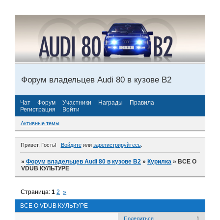
Форум владельцев Audi 80 в кузове В2
Чат
Форум
Участники
Награды
Правила
Регистрация
Войти
Активные темы
Привет, Гость!
Войдите
или
зарегистрируйтесь
.
»
Форум владельцев Audi 80 в кузове В2
»
Курилка
»
ВСЕ О
VDUB КУЛЬТУРЕ
Страница:
1
2
»
ВСЕ О VDUB КУЛЬТУРЕ
Поделиться
1