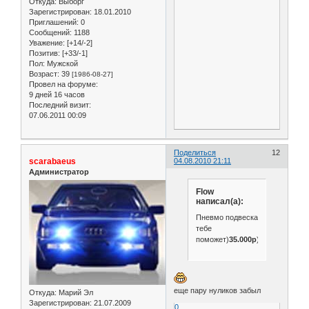
Откуда:
Выборг
Зарегистрирован
: 18.01.2010
Приглашений:
0
Сообщений:
1188
Уважение:
[+14/-2]
Позитив:
[+33/-1]
Пол:
Мужской
Возраст:
39
[1986-08-27]
Провел на форуме:
9 дней 16 часов
Последний визит:
07.06.2011 00:09
Поделиться
12
scarabaeus
04.08.2010 21:11
Администратор
Flow
написал(а):
Пневмо подвеска
тебе
поможет)
35.000р
)))))
еще пару нуликов забыл
Откуда:
Марий Эл
Зарегистрирован
: 21.07.2009
0