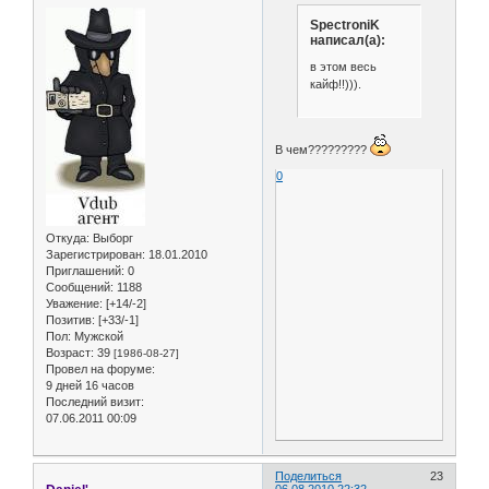
SpectroniK
написал(а):
в этом весь
кайф!!))).
В чем?????????
0
Откуда:
Выборг
Зарегистрирован
: 18.01.2010
Приглашений:
0
Сообщений:
1188
Уважение:
[+14/-2]
Позитив:
[+33/-1]
Пол:
Мужской
Возраст:
39
[1986-08-27]
Провел на форуме:
9 дней 16 часов
Последний визит:
07.06.2011 00:09
Поделиться
23