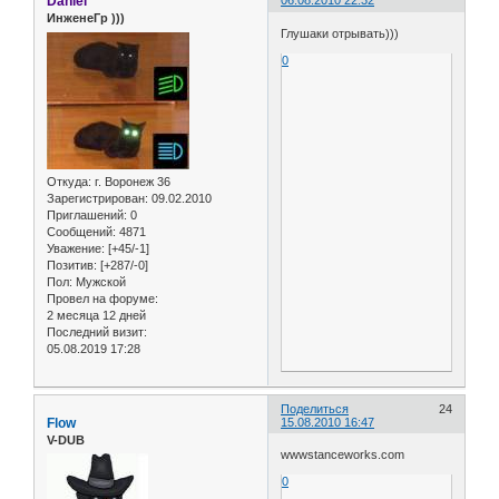
Daniel'
06.08.2010 22:32
ИнженеГр )))
Глушаки отрывать)))
0
Откуда:
г. Воронеж 36
Зарегистрирован
: 09.02.2010
Приглашений:
0
Сообщений:
4871
Уважение:
[+45/-1]
Позитив:
[+287/-0]
Пол:
Мужской
Провел на форуме:
2 месяца 12 дней
Последний визит:
05.08.2019 17:28
Поделиться
24
Flow
15.08.2010 16:47
V-DUB
wwwstanceworks.com
0