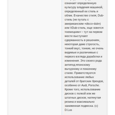
означает определенную
культуру владения машиной,
определенный ее стиль и
облик. В качестве стиля, Dub-
стиль (не путать с
американским «disco-dub»)
или VDub-стиль, еще зовется
«немецким» – тут на первом
месте выступают
сдержанность в решениях,
некоторая даже строгость,
тонкий вкус, тонкие, не очень
видимые и различимые с
первого взгляда доработки и
изменения. Это своего рода
антипод японскому
вычурному и показному
стилю. Приветствуется
использование любых
деталей от братских брендов,
особенно от Audi, Porsche.
Кроме того, использование
дисков с полкой или же
штатных дисков, натянутая
резина и максимально
заниженная подвеска. (с)
D.Lus