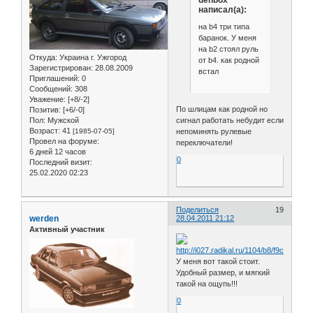
denbox
написал(а):
на b4 три типа
баранок. У меня
на b2 стоял руль
Откуда:
Украина г. Ужгород
от b4. как родной
Зарегистрирован
: 28.08.2009
встал
Приглашений:
0
Сообщений:
308
Уважение:
[+8/-2]
По шлицам как родной но
Позитив:
[+6/-0]
Пол:
Мужской
сигнал работать небудит если
Возраст:
41
[1985-07-05]
непоминять рулевые
Провел на форуме:
переключатели!
6 дней 12 часов
0
Последний визит:
25.02.2020 02:23
Поделиться
19
werden
28.04.2011 21:12
Активный участник
У меня вот такой стоит.
Удобный размер, и мягкий
такой на ощупь!!!
0