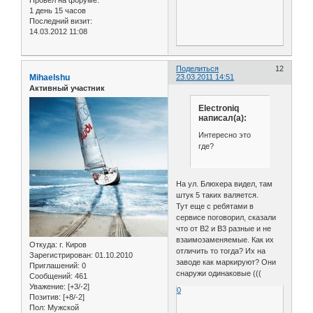
1 день 15 часов
Последний визит:
14.03.2012 11:08
Поделиться
12
Mihaelshu
23.03.2011 14:51
Активный участник
Electroniq
написал(а):
Интересно это
где?
На ул. Блюхера видел, там
штук 5 таких валяется.
Тут еще с ребятами в
сервисе поговорил, сказали
что от B2 и B3 разные и не
взаимозаменяемые. Как их
Откуда:
г. Киров
отличить то тогда? Их на
Зарегистрирован
: 01.10.2010
заводе как маркируют? Они
Приглашений:
0
снаружи одинаковые (((
Сообщений:
461
Уважение:
[+3/-2]
0
Позитив:
[+8/-2]
Пол:
Мужской