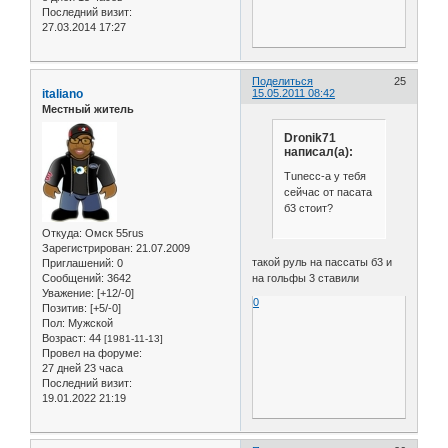
Последний визит:
27.03.2014 17:27
Поделиться
25
italiano
15.05.2011 08:42
Местный житель
Dronik71
написал(а):
Tunecc-а у тебя
сейчас от пасата
б3 стоит?
Откуда:
Омск 55rus
Зарегистрирован
: 21.07.2009
такой руль на пассаты б3 и
Приглашений:
0
Сообщений:
3642
на гольфы 3 ставили
Уважение:
[+12/-0]
0
Позитив:
[+5/-0]
Пол:
Мужской
Возраст:
44
[1981-11-13]
Провел на форуме:
27 дней 23 часа
Последний визит:
19.01.2022 21:19