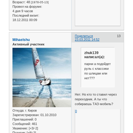
Возраст:
48
[1978-05-13]
Провел на форуме:
4 дня 9 часов
Последний визит:
18.12.2011 00:09
Поделиться
13
Mihaelshu
23.03.2011 14:52
Активный участник
zhuk139
написал(а):
парни а подойдет
руль с классики
по шлицам или
нет???
Нет. Но кто то ставил через
переходник. А ты что
собираешь ТАЗ-мобиль?
Откуда:
г. Киров
0
Зарегистрирован
: 01.10.2010
Приглашений:
0
Сообщений:
461
Уважение:
[+3/-2]
Позитив:
[+8/-2]