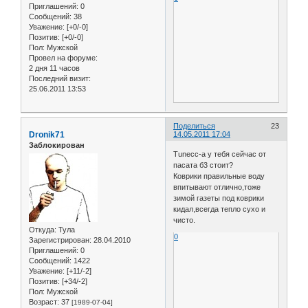
Приглашений:
0
Сообщений:
38
Уважение:
[+0/-0]
Позитив:
[+0/-0]
Пол:
Мужской
Провел на форуме:
2 дня 11 часов
Последний визит:
25.06.2011 13:53
Поделиться
23
Dronik71
14.05.2011 17:04
Заблокирован
Tunecc-а у тебя сейчас от
пасата б3 стоит?
Коврики правильные воду
впитывают отлично,тоже
зимой газеты под коврики
кидал,всегда тепло сухо и
чисто.
Откуда:
Тула
0
Зарегистрирован
: 28.04.2010
Приглашений:
0
Сообщений:
1422
Уважение:
[+11/-2]
Позитив:
[+34/-2]
Пол:
Мужской
Возраст:
37
[1989-07-04]