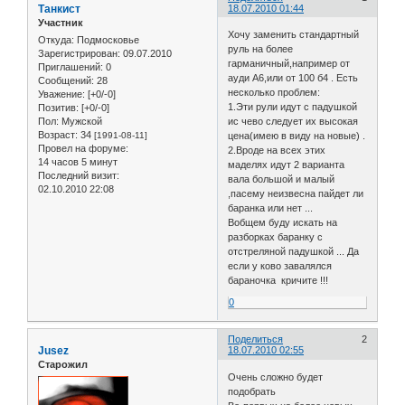
Танкист
18.07.2010 01:44
Участник
Хочу заменить стандартный
Откуда:
Подмосковье
руль на более
Зарегистрирован
: 09.07.2010
гарманичный,например от
Приглашений:
0
ауди А6,или от 100 б4 . Есть
Сообщений:
28
несколько проблем:
Уважение:
[+0/-0]
1.Эти рули идут с падушкой
Позитив:
[+0/-0]
Пол:
Мужской
ис чево следует их высокая
Возраст:
34
[1991-08-11]
цена(имею в виду на новые) .
Провел на форуме:
2.Вроде на всех этих
14 часов 5 минут
маделях идут 2 варианта
Последний визит:
вала большой и малый
02.10.2010 22:08
,пасему неизвесна пайдет ли
баранка или нет ...
Вобщем буду искать на
разборках баранку с
отстреляной падушкой ... Да
если у ково завалялся
бараночка кричите !!!
0
Поделиться
2
Jusez
18.07.2010 02:55
Старожил
Очень сложно будет
подобрать