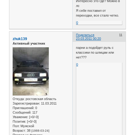
Интересно это где? Можно в
лс
Я себе поставил от
переходки, все стало четко.
0
Поделиться
11
zhuk139
23.03.2011 00:20
Активный участник
парни а подойдет руль с
классики по шлицам или
нет???
0
Откуда:
ростовская область
Зарегистрирован
: 11.03.2011
Приглашений:
0
Сообщений:
117
Уважение:
[+0/-0]
Позитив:
[+0/-0]
Пол:
Мужской
Возраст:
38
[1988-03-24]
Провел на форуме: