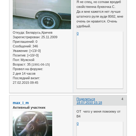
Я не спец, но соткам вродиб
свойственна буквочка С.
Да и мне кажется нет лучше
штатного руля ауди 80б2, мне
очень он нравится. Очень
удобный.
Откуда:
Беларусь,Кричев
0
Зарегистрирован
: 25.11.2009
Приглашений:
0
Сообщений:
346
Уважение:
[+13/-0]
Позитив:
[+10/-0]
Пол:
Мужской
Возраст:
35
[1991-06-15]
Провел на форуме:
2 дня 14 часов
Последний визит:
27.02.2015 09:45
Поделиться
4
max_i_m
18.07.2010 15:18
Активный участник
ОТ чего у меня помоему от
В4
0