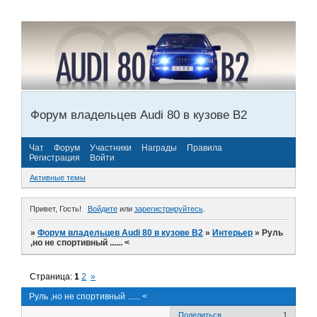
Форум владельцев Audi 80 в кузове В2
Чат
Форум
Участники
Награды
Правила
Регистрация
Войти
Активные темы
Привет, Гость!
Войдите
или
зарегистрируйтесь
.
»
Форум владельцев Audi 80 в кузове В2
»
Интерьер
»
Руль
,но не спортивный ...... <
Страница:
1
2
»
Руль ,но не спортивный ...... <
Поделиться
1