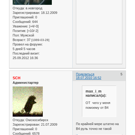
Откуда:
в.новгород
Зарегистрирован
: 18.12.2009
Приглашений:
0
Сообщений:
644
Уважение:
[+4/-0]
Позитив:
[+10/-2]
Пол:
Мужской
Возраст:
37
[1989-03-28]
Провел на форуме:
5 дней 5 часов
Последний визит:
25.09.2012 16:36
Поделиться
5
SCH
18.07.2010 16:52
Администартер
max_i_m
написал(а):
ОТ чего у меня
помоему от В4
Откуда:
Омскосибирск
По крайней мере штатно на
Зарегистрирован
: 21.07.2009
B4 руль точно не такой
Приглашений:
0
Сообщений:
6578