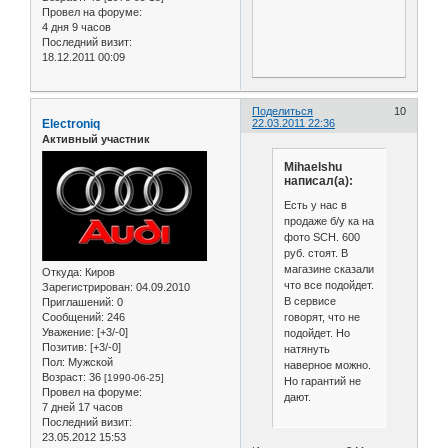
Провел на форуме:
4 дня 9 часов
Последний визит:
18.12.2011 00:09
Поделиться
10
Electroniq
22.03.2011 22:36
Активный участник
Mihaelshu
написал(а):
Есть у нас в
продаже б/у ка на
фото SCH. 600
руб. стоят. В
магазине сказали
Откуда:
Киров
что все подойдет.
Зарегистрирован
: 04.09.2010
В сервисе
Приглашений:
0
говорят, что не
Сообщений:
246
Уважение:
[+3/-0]
подойдет. Но
Позитив:
[+3/-0]
натянуть
Пол:
Мужской
наверное можно.
Возраст:
36
[1990-06-25]
Но гарантий не
Провел на форуме:
дают.
7 дней 17 часов
Последний визит:
23.05.2012 15:53