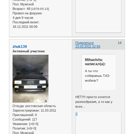
Пол:
Мужской
Возраст:
48
[1978-05-13]
Провел на форуме:
4 дня 9 часов
Последний визит:
18.12.2011 00:09
Поделиться
14
zhuk139
23.03.2011 22:56
Активный участник
Mihaelshu
написал(а):
А ты что
собираешь ТАЗ-
мобиль?
НЕТ!!!! просто хочется
разнообразия, а то как у
Откуда:
ростовская область
всех...
Зарегистрирован
: 11.03.2011
0
Приглашений:
0
Сообщений:
117
Уважение:
[+0/-0]
Позитив:
[+0/-0]
Пол:
Мужской