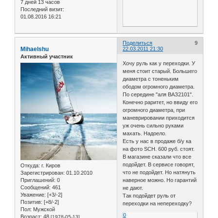
7 дней 13 часов
Последний визит:
01.08.2016 16:21
Поделиться
9
Mihaelshu
22.03.2011 21:30
Активный участник
Хочу руль как у переходки. У
меня стоит старый. Большего
диаметра с тоненьким
ободом огромного диаметра.
По середине "аля ВАЗ2101".
Конечно раритет, но ввиду его
огромного диаметра, при
маневрировании приходится
уж очень сильно руками
махать. Надоело.
Есть у нас в продаже б/у ка
на фото SCH. 600 руб. стоят.
В магазине сказали что все
подойдет. В сервисе говорят,
Откуда:
г. Киров
что не подойдет. Но натянуть
Зарегистрирован
: 01.10.2010
Приглашений:
0
наверное можно. Но гарантий
Сообщений:
461
не дают.
Уважение:
[+3/-2]
Так подойдет руль от
Позитив:
[+8/-2]
переходки на непереходку?
Пол:
Мужской
0
Возраст:
48
[1978-05-13]