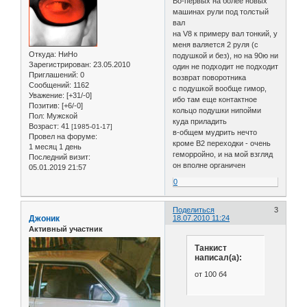
Во-первых на более новых
машинах рули под толстый
вал
на V8 к примеру вал тонкий, у
меня валяется 2 руля (с
Откуда:
НиНо
подушкой и без), но на 90ю ни
Зарегистрирован
: 23.05.2010
один не подходит не подходит
Приглашений:
0
возврат поворотника
Сообщений:
1162
с подушкой вообще гимор,
Уважение:
[+31/-0]
ибо там еще контактное
Позитив:
[+6/-0]
кольцо подушки нипойми
Пол:
Мужской
куда приладить
Возраст:
41
[1985-01-17]
в-общем мудрить нечто
Провел на форуме:
кроме В2 переходки - очень
1 месяц 1 день
геморройно, и на мой взгляд
Последний визит:
он вполне органичен
05.01.2019 21:57
0
Поделиться
3
Джоник
18.07.2010 11:24
Активный участник
Танкист
написал(а):
от 100 б4