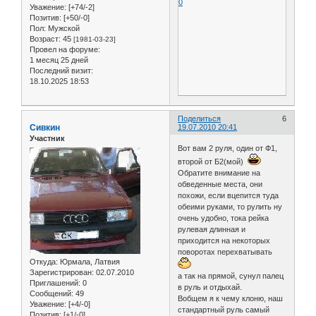
0
Уважение:
[+74/-2]
Позитив:
[+50/-0]
Пол:
Мужской
Возраст:
45
[1981-03-23]
Провел на форуме:
1 месяц 25 дней
Последний визит:
18.10.2025 18:53
Поделиться
6
Сивкин
19.07.2010 20:41
Участник
Вот вам 2 руля, один от Ф1,
второй от Б2(мой)
Обратите внимание на
обведенные места, они
похожи, если вцепится туда
обеими руками, то рулить ну
очень удобно, тока рейка
рулевая длинная и
приходится на некоторых
поворотах перехватывать
Откуда:
Юрмала, Латвия
Зарегистрирован
: 02.07.2010
а так на прямой, сунул палец
Приглашений:
0
в руль и отдыхай.
Сообщений:
49
Вобщем я к чему клоню, наш
Уважение:
[+4/-0]
стандартный руль самый
Позитив:
[+1/-0]