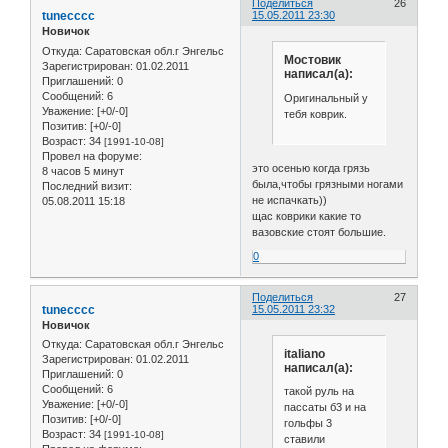
Поделиться
26
tunecccc
15.05.2011 23:30
Новичок
Откуда:
Саратовская обл.г Энгельс
Мостовик
Зарегистрирован
: 01.02.2011
написал(а):
Приглашений:
0
Сообщений:
6
Оригинальный у
Уважение:
[+0/-0]
тебя коврик.
Позитив:
[+0/-0]
Возраст:
34
[1991-10-08]
Провел на форуме:
это осенью когда грязь
8 часов 5 минут
была,чтобы грязными ногами
Последний визит:
не испачкать))
05.08.2011 15:18
щас коврики какие то
вазовские стоят большие.
0
Поделиться
27
tunecccc
15.05.2011 23:32
Новичок
Откуда:
Саратовская обл.г Энгельс
italiano
Зарегистрирован
: 01.02.2011
написал(а):
Приглашений:
0
Сообщений:
6
такой руль на
Уважение:
[+0/-0]
пассаты б3 и на
Позитив:
[+0/-0]
гольфы 3
Возраст:
34
[1991-10-08]
ставили