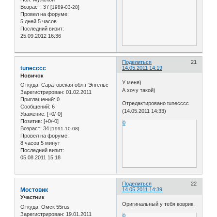
Возраст:
37
[1989-03-28]
Провел на форуме:
5 дней 5 часов
Последний визит:
25.09.2012 16:36
Поделиться
21
tunecccc
14.05.2011 14:19
Новичок
У меня)
Откуда:
Саратовская обл.г Энгельс
А хочу такой)
Зарегистрирован
: 01.02.2011
Приглашений:
0
Отредактировано tunecccc
Сообщений:
6
(14.05.2011 14:33)
Уважение:
[+0/-0]
Позитив:
[+0/-0]
0
Возраст:
34
[1991-10-08]
Провел на форуме:
8 часов 5 минут
Последний визит:
05.08.2011 15:18
Поделиться
22
Мостовик
14.05.2011 14:39
Участник
Оригинальный у тебя коврик.
Откуда:
Омск 55rus
Зарегистрирован
: 19.01.2011
0