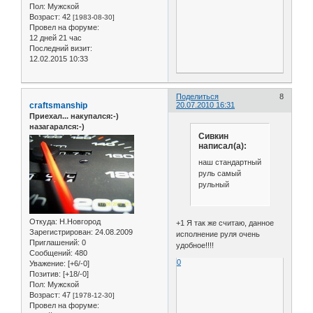
Пол:
Мужской
Возраст:
42
[1983-08-30]
Провел на форуме:
12 дней 21 час
Последний визит:
12.02.2015 10:33
Поделиться
8
craftsmanship
20.07.2010 16:31
Приехал... накупался:-)
назагарался:-)
Сивкин
написал(а):
наш стандартный
руль самый
рульный
Откуда:
Н.Новгород
+1 Я так же считаю, данное
Зарегистрирован
: 24.08.2009
исполнение руля очень
Приглашений:
0
удобное!!!!
Сообщений:
480
0
Уважение:
[+6/-0]
Позитив:
[+18/-0]
Пол:
Мужской
Возраст:
47
[1978-12-30]
Провел на форуме: