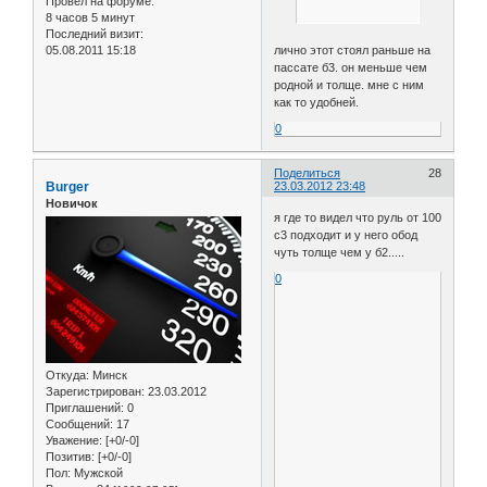
Провел на форуме:
8 часов 5 минут
Последний визит:
лично этот стоял раньше на
05.08.2011 15:18
пассате б3. он меньше чем
родной и толще. мне с ним
как то удобней.
0
Поделиться
28
Burger
23.03.2012 23:48
Новичок
я где то видел что руль от 100
с3 подходит и у него обод
чуть толще чем у б2.....
0
Откуда:
Минск
Зарегистрирован
: 23.03.2012
Приглашений:
0
Сообщений:
17
Уважение:
[+0/-0]
Позитив:
[+0/-0]
Пол:
Мужской