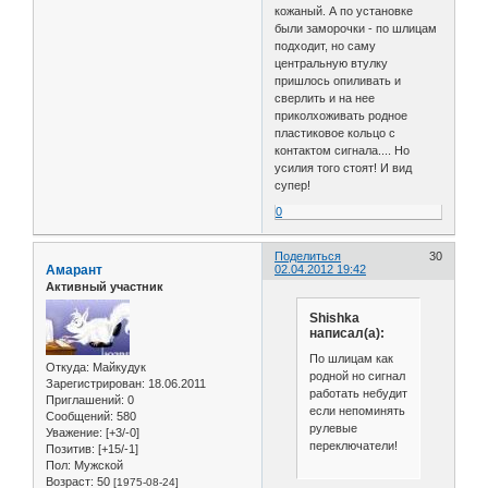
кожаный. А по установке
были заморочки - по шлицам
подходит, но саму
центральную втулку
пришлось опиливать и
сверлить и на нее
приколхоживать родное
пластиковое кольцо с
контактом сигнала.... Но
усилия того стоят! И вид
супер!
0
Поделиться
30
Амарант
02.04.2012 19:42
Активный участник
Shishka
написал(а):
По шлицам как
Откуда:
Майкудук
родной но сигнал
Зарегистрирован
: 18.06.2011
работать небудит
Приглашений:
0
если непоминять
Сообщений:
580
рулевые
Уважение:
[+3/-0]
переключатели!
Позитив:
[+15/-1]
Пол:
Мужской
Возраст:
50
[1975-08-24]