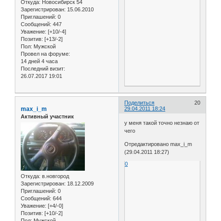
Откуда:
Новосибирск 54
Зарегистрирован
: 15.06.2010
Приглашений:
0
Сообщений:
447
Уважение:
[+10/-4]
Позитив:
[+13/-2]
Пол:
Мужской
Провел на форуме:
14 дней 4 часа
Последний визит:
26.07.2017 19:01
Поделиться
20
max_i_m
29.04.2011 18:24
Активный участник
у меня такой точно незнаю от
чего
Отредактировано max_i_m
(29.04.2011 18:27)
0
Откуда:
в.новгород
Зарегистрирован
: 18.12.2009
Приглашений:
0
Сообщений:
644
Уважение:
[+4/-0]
Позитив:
[+10/-2]
Пол:
Мужской