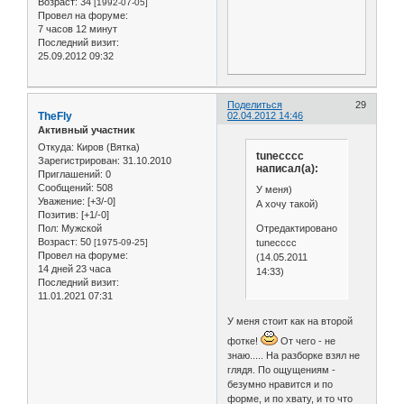
Возраст:
34
[1992-07-05]
Провел на форуме:
7 часов 12 минут
Последний визит:
25.09.2012 09:32
Поделиться
29
TheFly
02.04.2012 14:46
Активный участник
Откуда:
Киров (Вятка)
tunecccc
Зарегистрирован
: 31.10.2010
написал(а):
Приглашений:
0
Сообщений:
508
У меня)
Уважение:
[+3/-0]
А хочу такой)
Позитив:
[+1/-0]
Отредактировано
Пол:
Мужской
Возраст:
50
tunecccc
[1975-09-25]
Провел на форуме:
(14.05.2011
14 дней 23 часа
14:33)
Последний визит:
11.01.2021 07:31
У меня стоит как на второй
фотке!
От чего - не
знаю..... На разборке взял не
глядя. По ощущениям -
безумно нравится и по
форме, и по хвату, и то что