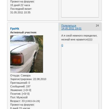
Провел на форуме:
15 дней 22 часа
Последний визит:
31.05.2011 10:35
Поделиться
24
FpeHk
14.05.2011 19:01
Активный участник
А я свой немного переделал,
незнай мне нравится)))))
0
Откуда:
Самара
Зарегистрирован
: 22.08.2010
Приглашений:
0
Сообщений:
197
Уважение:
[+3/-0]
Позитив:
[+0/-0]
Пол:
Мужской
Возраст:
33
[1993-04-28]
Провел на форуме:
8 дней 15 часов