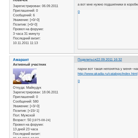
Новичок
а вот мне нужно подшипники в коробк
Зарегистрирован
: 06.09.2011
Приглашений:
0
0
Сообщений:
6
Уважение:
[+0/-0]
Позитив:
[+0/-0]
Провел на форуме:
3 часа 31 минуту
Последний визит:
10.11.2011 11:13
Амарант
Поделиться
22.09.2011 16:32
Активный участник
парни вот такая непонятка у меня--на
http://www.akadia.ru/catalogs/index.html
0
Откуда:
Майкудук
Зарегистрирован
: 18.06.2011
Приглашений:
0
Сообщений:
580
Уважение:
[+3/-0]
Позитив:
[+15/-1]
Пол:
Мужской
Возраст:
50
[1975-08-24]
Провел на форуме:
13 дней 23 часа
Последний визит: