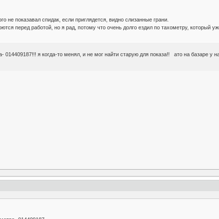
рого не показавал спидак, если приглядется, видно слизанные грани.
оются перед работой, но я рад, потому что очень долго ездил по тахометру, который уж
14409187!!! я когда-то менял, и не мог найти старую для показа!! ато на базаре у н