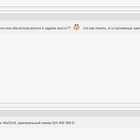
то они оба используются в заднем мосту??
это как понять, я то купленные зав
ен 40х52х9, оригинальный номер 014 409 399 D