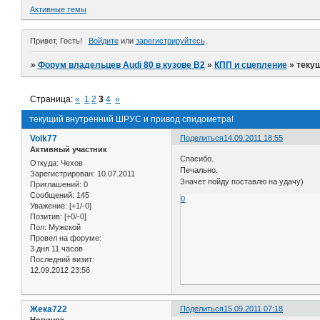
Активные темы
Привет, Гость!
Войдите
или
зарегистрируйтесь
.
»
Форум владельцев Audi 80 в кузове В2
»
КПП и сцепление
»
теку
Страница:
«
1
2
3
4
»
текущий внутренний ШРУС и привод спидометра!
Volk77
Поделиться
14.09.2011 18:55
Активный участник
Спасибо.
Откуда:
Чехов
Печально.
Зарегистрирован
: 10.07.2011
Значет пойду поставлю на удачу)
Приглашений:
0
Сообщений:
145
0
Уважение:
[+1/-0]
Позитив:
[+0/-0]
Пол:
Мужской
Провел на форуме:
3 дня 11 часов
Последний визит:
12.09.2012 23:56
Жека722
Поделиться
15.09.2011 07:18