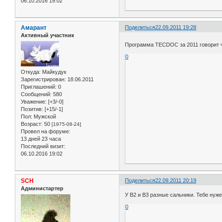
06.10.2016 19:02
Амарант
Поделиться
22.09.2011 19:28
Активный участник
Программа TECDOC за 2011 говорит ч
0
Откуда:
Майкудук
Зарегистрирован
: 18.06.2011
Приглашений:
0
Сообщений:
580
Уважение:
[+3/-0]
Позитив:
[+15/-1]
Пол:
Мужской
Возраст:
50
[1975-08-24]
Провел на форуме:
13 дней 23 часа
Последний визит:
06.10.2016 19:02
SCH
Поделиться
22.09.2011 20:19
Администартер
У B2 и B3 разные сальники. Тебе нуж
0