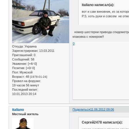
italiano написал(а):
вот и сам виновник, из за кото
P.S. хоть руки и совсем не отм
номер шестерни привода спидометра- 0
кпаковка с номером!!
0
Откуда:
Украина
Зарегистрирован
: 13.03.2011
Приглашений:
0
Сообщений:
58
Уважение:
[+4/-0]
Позитив:
[+0/-0]
Пол:
Мужской
Возраст:
48
[1978-01-24]
Провел на форуме:
19 часов 56 минут
Последний визит:
10.01.2013 20:14
italiano
Поделиться
11.06.2012 09:06
Местный житель
Сергей2478 написал(а):