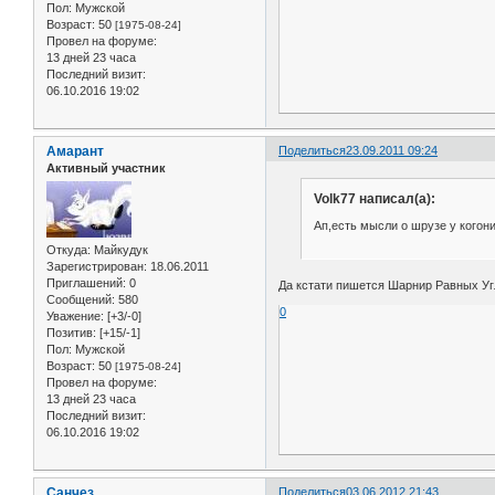
Пол:
Мужской
Возраст:
50
[1975-08-24]
Провел на форуме:
13 дней 23 часа
Последний визит:
06.10.2016 19:02
Амарант
Поделиться
23.09.2011 09:24
Активный участник
Volk77 написал(а):
Ап,есть мысли о шрузе у когон
Откуда:
Майкудук
Зарегистрирован
: 18.06.2011
Приглашений:
0
Да кстати пишется Шарнир Равных У
Сообщений:
580
0
Уважение:
[+3/-0]
Позитив:
[+15/-1]
Пол:
Мужской
Возраст:
50
[1975-08-24]
Провел на форуме:
13 дней 23 часа
Последний визит:
06.10.2016 19:02
Санчез
Поделиться
03.06.2012 21:43