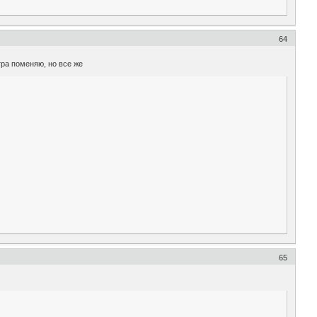
64
тра поменяю, но все же
65