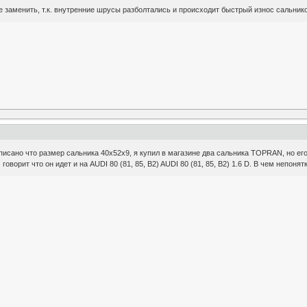
е заменить, т.к. внутренние шрусы разболтались и происходит быстрый износ сальнико
писано что размер сальника 40х52х9, я купил в магазине два сальника TOPRAN, но его 
говорит что он идет и на AUDI 80 (81, 85, B2) AUDI 80 (81, 85, B2) 1.6 D. В чем непоня