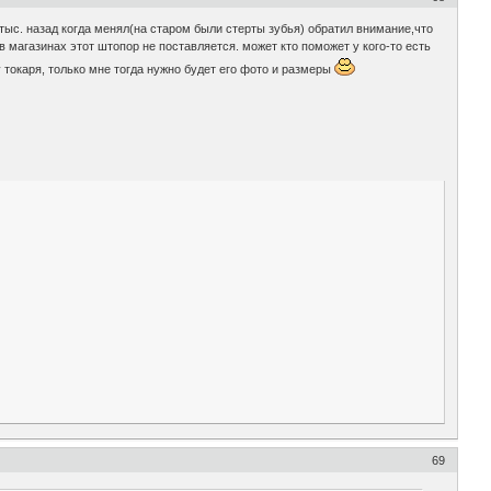
тыс. назад когда менял(на старом были стерты зубья) обратил внимание,что
в магазинах этот штопор не поставляется. может кто поможет у кого-то есть
у токаря, только мне тогда нужно будет его фото и размеры
69