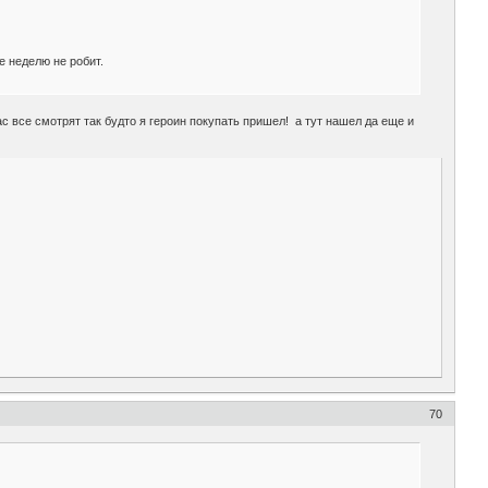
е неделю не робит.
ас все смотрят так будто я героин покупать пришел! а тут нашел да еще и
70