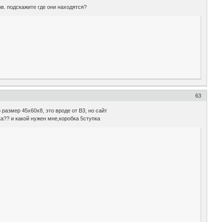
в. подскажите где они находятся?
63
размер 45х60х8, это вроде от В3, но сайт
тка?? и какой нужен мне,коробка 5ступка