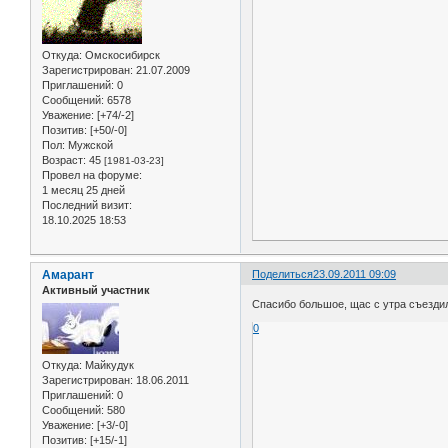
Откуда:
Омскосибирск
Зарегистрирован
: 21.07.2009
Приглашений:
0
Сообщений:
6578
Уважение:
[+74/-2]
Позитив:
[+50/-0]
Пол:
Мужской
Возраст:
45
[1981-03-23]
Провел на форуме:
1 месяц 25 дней
Последний визит:
18.10.2025 18:53
Амарант
Поделиться
23.09.2011 09:09
Активный участник
Спасибо большое, щас с утра съезди
0
Откуда:
Майкудук
Зарегистрирован
: 18.06.2011
Приглашений:
0
Сообщений:
580
Уважение:
[+3/-0]
Позитив:
[+15/-1]