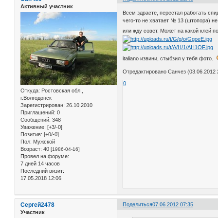
Активный участник
Всем здрасте, перестал работать спи
чего-то не хватает № 13 (штопора) не
или жду совет. Может на какой клей п
italiano извини, стыбзил у тебя фото.
Отредактировано Санчез (03.06.2012 
0
Откуда:
Ростовская обл.,
г.Волгодонск
Зарегистрирован
: 26.10.2010
Приглашений:
0
Сообщений:
348
Уважение:
[+3/-0]
Позитив:
[+0/-0]
Пол:
Мужской
Возраст:
40
[1986-04-16]
Провел на форуме:
7 дней 14 часов
Последний визит:
17.05.2018 12:06
Сергей2478
Поделиться
07.06.2012 07:35
Участник