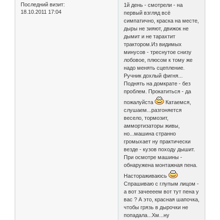
Последний визит:
1й день - смотрели - на
18.10.2011 17:04
первый взгляд всё
симпатично, краска на месте,
дыры не зияют, движок не
дымит и не тарахтит
трактором.Из видимых
минусов - треснутое снизу
лобовое, плюсом к тому же
надо менять сцепление.
Ручник дохлый фигня...
Поднять на домкрате - без
проблем. Прокатиться - да
пожалуйста
Катаемся,
слушаем...разгоняется
весело, тормозит,
аммортизаторы живы,
но...машина странно
громыхает ну практически
везде - кузов походу дышит.
При осмотре машины -
обнаружена монтажная пена.
Настораживаюсь
Спрашиваю с глупым лицом -
а вот зачеееем вот тут пена у
вас ? А это, красная шапочка,
чтобы грязь в дырочки не
попадала...Хм...ну