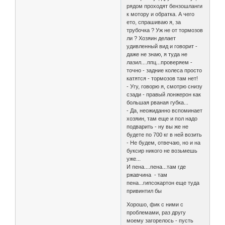
рядом проходят бензошланги
к мотору и обратка. А чего
ето, спрашиваю я, за
трубочка ? Уж не от тормозов
ли ? Хозяин делает
удивленный вид и говорит -
даже не знаю, я туда не
лазил....ппц...проверяем -
точно - задние колеса просто
катятся - тормозов там нет!
- Угу, говорю я, смотрю снизу
сзади - правый лонжерон как
большая рваная губка...
- Да, неожиданно вспоминает
хозяин, там еще и пол надо
подварить - ну вы же не
будете по 700 кг в ней возить
- Не будем, отвечаю, но и на
буксир никого не возьмешь
уже...
И пена....пена...там где
ржавчина - там
пена...гипсокартон еще туда
привинтил бы
Хорошо, фик с ними с
проблемами, раз другу
моему загорелось - пусть