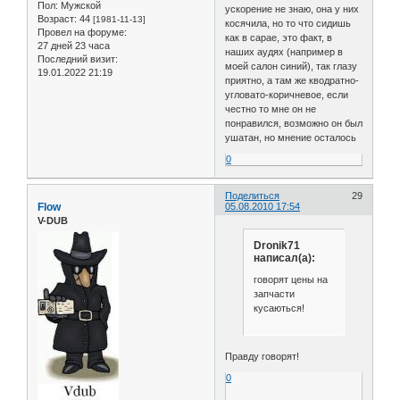
Пол:
Мужской
ускорение не знаю, она у них
Возраст:
44
[1981-11-13]
косячила, но то что сидишь
Провел на форуме:
как в сарае, это факт, в
27 дней 23 часа
наших аудях (например в
Последний визит:
моей салон синий), так глазу
19.01.2022 21:19
приятно, а там же кводратно-
угловато-коричневое, если
честно то мне он не
понравился, возможно он был
ушатан, но мнение осталось
0
Поделиться
29
Flow
05.08.2010 17:54
V-DUB
Dronik71
написал(а):
говорят цены на
запчасти
кусаються!
Правду говорят!
0