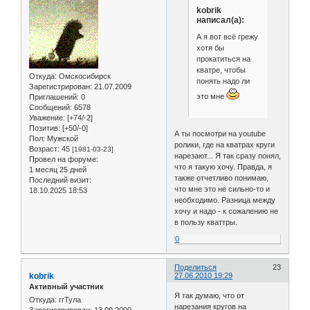
kobrik
написал(а):
А я вот всё грежу
хотя бы
прокатиться на
кватре, чтобы
Откуда:
Омскосибирск
понять надо ли
Зарегистрирован
: 21.07.2009
это мне
Приглашений:
0
Сообщений:
6578
Уважение:
[+74/-2]
Позитив:
[+50/-0]
А ты посмотри на youtube
Пол:
Мужской
ролики, где на кватрах круги
Возраст:
45
[1981-03-23]
нарезают... Я так сразу понял,
Провел на форуме:
что я такую хочу. Правда, я
1 месяц 25 дней
также отчетливо понимаю,
Последний визит:
что мне это не сильно-то и
18.10.2025 18:53
необходимо. Разница между
хочу и надо - к сожалению не
в пользу кваттры.
0
Поделиться
23
kobrik
27.06.2010 19:29
Активный участник
Я так думаю, что от
Откуда:
ггТула
нарезания кругов на