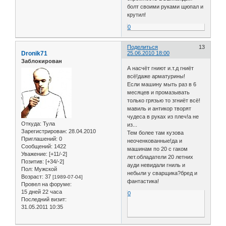
болт своими руками щюпал и
крутил!
0
Поделиться
13
Dronik71
25.06.2010 18:00
Заблокирован
А насчёт гниют и.т.д гниёт
всё!даже арматурины!
Если машину мыть раз в 6
месяцев и промазывать
только грязью то згниёт всё!
мавиль и антикор творят
чудеса в руках из плеч!а не
Откуда:
Тула
из...
Зарегистрирован
: 28.04.2010
Тем более там кузова
Приглашений:
0
неоченкованные!да и
Сообщений:
1422
машинам по 20 с гаком
Уважение:
[+11/-2]
лет.обладатели 20 летних
Позитив:
[+34/-2]
ауди невидали гниль и
Пол:
Мужской
небыли у сварщика?бред и
Возраст:
37
[1989-07-04]
фантастика!
Провел на форуме:
15 дней 22 часа
0
Последний визит:
31.05.2011 10:35