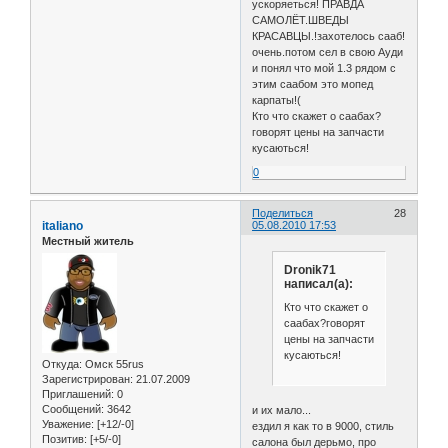
ускоряеться! ПРАВДА
САМОЛЁТ.ШВЕДЫ
КРАСАВЦЫ.!захотелось сааб!
очень.потом сел в свою Ауди
и понял что мой 1.3 рядом с
этим саабом это мопед
карпаты!(
Кто что скажет о саабах?
говорят цены на запчасти
кусаються!
0
Поделиться
28
italiano
05.08.2010 17:53
Местный житель
Dronik71
написал(а):
Кто что скажет о
саабах?говорят
цены на запчасти
кусаються!
Откуда:
Омск 55rus
Зарегистрирован
: 21.07.2009
Приглашений:
0
Сообщений:
3642
и их мало...
Уважение:
[+12/-0]
ездил я как то в 9000, стиль
Позитив:
[+5/-0]
салона был дерьмо, про