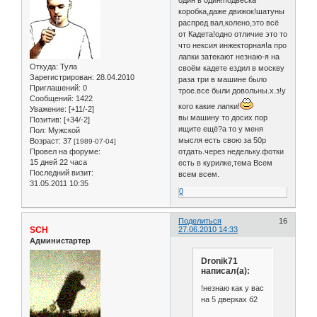
коробка,даже движок!шатуны
распред вал,колено,это всё
от Кадета!одно отличие это то
что нексия инжекторная!а про
лапки затекают незнаю-я на
Откуда:
Тула
своём кадете ездил в москву
Зарегистрирован
: 28.04.2010
раза три в машине было
Приглашений:
0
трое.все были довольны.х.з!у
Сообщений:
1422
кого какие лапки!
Уважение:
[+11/-2]
вы машину то досих пор
Позитив:
[+34/-2]
ищите ещё?а то у меня
Пол:
Мужской
мысля есть свою за 50р
Возраст:
37
[1989-07-04]
Провел на форуме:
отдать.через недельку.фотки
15 дней 22 часа
есть в курилке,тема Всем
Последний визит:
всем всем.
31.05.2011 10:35
0
Поделиться
16
SCH
27.06.2010 14:33
Администартер
Dronik71
написал(а):
!незнаю как у вас
на 5 дверках б2