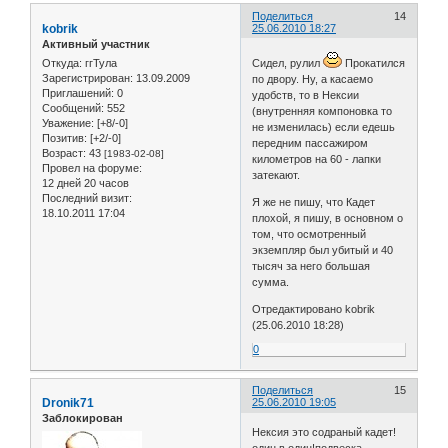
Поделиться
14
kobrik
25.06.2010 18:27
Активный участник
Откуда:
ггТула
Сидел, рулил
Прокатился
Зарегистрирован
: 13.09.2009
по двору. Ну, а касаемо
Приглашений:
0
удобств, то в Нексии
Сообщений:
552
(внутренняя компоновка то
Уважение:
[+8/-0]
не изменилась) если едешь
Позитив:
[+2/-0]
передним пассажиром
Возраст:
43
[1983-02-08]
километров на 60 - лапки
Провел на форуме:
затекают.
12 дней 20 часов
Последний визит:
Я же не пишу, что Кадет
18.10.2011 17:04
плохой, я пишу, в основном о
том, что осмотренный
экземпляр был убитый и 40
тысяч за него большая
сумма.
Отредактировано kobrik
(25.06.2010 18:28)
0
Поделиться
15
Dronik71
25.06.2010 19:05
Заблокирован
Нексия это содраный кадет!
один в один!подвеска