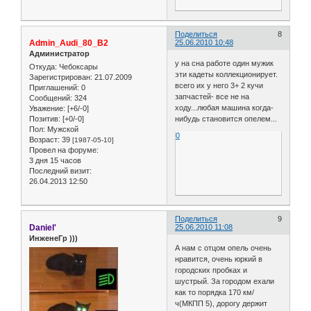
Поделиться
8
Admin_Audi_80_B2
25.06.2010 10:48
Администратор
у на сна работе один мужик
Откуда:
Чебоксары
эти кадеты коллекционирует.
Зарегистрирован
: 21.07.2009
всего их у него 3+ 2 кучи
Приглашений:
0
запчастей- все не на
Сообщений:
324
ходу...любая машина когда-
Уважение:
[+6/-0]
нибудь становится опелем...
Позитив:
[+0/-0]
Пол:
Мужской
0
Возраст:
39
[1987-05-10]
Провел на форуме:
3 дня 15 часов
Последний визит:
26.04.2013 12:50
Поделиться
9
Daniel'
25.06.2010 11:08
ИнженеГр )))
А нам с отцом опель очень
нравится, очень юркий в
городских пробках и
шустрый. За городом ехали
как то порядка 170 км/
ч(МКПП 5), дорогу держит