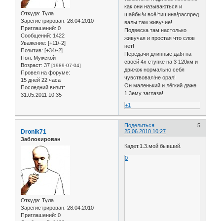
как они называються и
Откуда:
Тула
шайбы!и всё!тишина!распред
Зарегистрирован
: 28.04.2010
валы там живучие!
Приглашений:
0
Подвеска там настолько
Сообщений:
1422
живучая и простая что слов
Уважение:
[+11/-2]
нет!
Позитив:
[+34/-2]
Передачи длинные да!я на
Пол:
Мужской
своей 4х ступке на 3 120км и
Возраст:
37
[1989-07-04]
движок нормально себя
Провел на форуме:
чувствовал!не орал!
15 дней 22 часа
Он маленький и лёгкий даже
Последний визит:
1.3ему заглаза!
31.05.2011 10:35
+1
Поделиться
5
Dronik71
25.06.2010 10:27
Заблокирован
Кадет.1.3.мой бывший.
0
Откуда:
Тула
Зарегистрирован
: 28.04.2010
Приглашений:
0