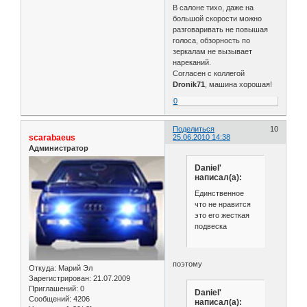
В салоне тихо, даже на
большой скорости можно
разговаривать не повышая
голоса, обзорность по
зеркалам не вызывает
нареканий.
Согласен с коллегой
Dronik71
, машина хорошая!
0
Поделиться
10
scarabaeus
25.06.2010 14:38
Администратор
Daniel'
написал(а):
Единственное
что не нравится
это его жесткая
подвеска
поэтому
Откуда:
Марий Эл
Зарегистрирован
: 21.07.2009
Приглашений:
0
Daniel'
Сообщений:
4206
написал(а):