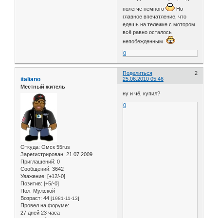
полегче немного
Но
главное впечатление, что
едешь на тележке с мотором
всё равно осталось
непобежденным
0
Поделиться
2
italiano
25.06.2010 05:46
Местный житель
ну и чё, купил?
0
Откуда:
Омск 55rus
Зарегистрирован
: 21.07.2009
Приглашений:
0
Сообщений:
3642
Уважение:
[+12/-0]
Позитив:
[+5/-0]
Пол:
Мужской
Возраст:
44
[1981-11-13]
Провел на форуме:
27 дней 23 часа