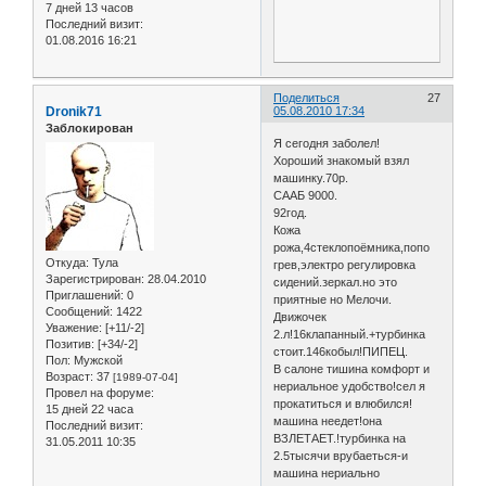
7 дней 13 часов
Последний визит:
01.08.2016 16:21
Поделиться
27
Dronik71
05.08.2010 17:34
Заблокирован
Я сегодня заболел!
Хороший знакомый взял
машинку.70р.
СААБ 9000.
92год.
Кожа
рожа,4стеклопоёмника,попо
Откуда:
Тула
грев,электро регулировка
Зарегистрирован
: 28.04.2010
сидений.зеркал.но это
Приглашений:
0
приятные но Мелочи.
Сообщений:
1422
Движочек
Уважение:
[+11/-2]
2.л!16клапанный.+турбинка
Позитив:
[+34/-2]
стоит.146кобыл!ПИПЕЦ.
Пол:
Мужской
В салоне тишина комфорт и
Возраст:
37
[1989-07-04]
нериальное удобство!сел я
Провел на форуме:
прокатиться и влюбился!
15 дней 22 часа
машина неедет!она
Последний визит:
ВЗЛЕТАЕТ.!турбинка на
31.05.2011 10:35
2.5тысячи врубаеться-и
машина нериально