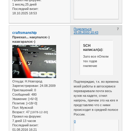
1 месяц 25 дней
Последний визит:
18.10.2025 18:53
Поделиться
7
craftsmanship
25.06.2010 10:43
Приехал... накупался:-)
назагарался:-)
SCH
написал(а):
Зато все пОпели
тех годов
гнилючие
Откуда:
Н.Новгород
Подтверждаю, т.к. во времена
Зарегистрирован
: 24.08.2009
моей работы в автосервисе
Приглашений:
0
переваривали почти весь
Сообщений:
480
кузов на кадете, сгнил
Уважение:
[+6/-0]
напрочь, причем это на юге я
Позитив:
[+18/-0]
представляю что с ними
Пол:
Мужской
происходит в средней полосе
Возраст:
47
[1978-12-30]
России.
Провел на форуме:
7 дней 13 часов
0
Последний визит:
01.08.2016 16:21