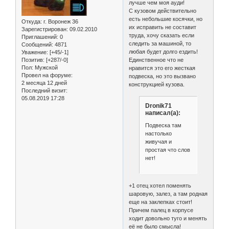
лучше чем моя ауди!
С кузовом действительно
есть небольшие косячки, но
Откуда:
г. Воронеж 36
их исправить не составит
Зарегистрирован
: 09.02.2010
труда, хочу сказать если
Приглашений:
0
следить за машиной, то
Сообщений:
4871
любая будет долго ездить!
Уважение:
[+45/-1]
Позитив:
[+287/-0]
Единственное что не
Пол:
Мужской
нравится это его жесткая
Провел на форуме:
подвеска, но это вызвано
2 месяца 12 дней
конструкцией кузова.
Последний визит:
05.08.2019 17:28
Dronik71
написал(а):
Подвеска там
настолько
живучая и
простая что слов
нет!
+1 отец хотел поменять
шаровую, залез, а там родная
еще на заклепках стоит!
Причем палец в корпусе
ходит довольно туго и менять
её не было смысла!