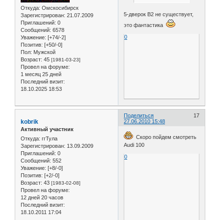
Откуда:
Омскосибирск
5-дверок B2 не существует,
Зарегистрирован
: 21.07.2009
Приглашений:
0
это фантастика
Сообщений:
6578
0
Уважение:
[+74/-2]
Позитив:
[+50/-0]
Пол:
Мужской
Возраст:
45
[1981-03-23]
Провел на форуме:
1 месяц 25 дней
Последний визит:
18.10.2025 18:53
Поделиться
17
kobrik
27.06.2010 15:48
Активный участник
Скоро пойдем смотреть
Откуда:
ггТула
Audi 100
Зарегистрирован
: 13.09.2009
Приглашений:
0
0
Сообщений:
552
Уважение:
[+8/-0]
Позитив:
[+2/-0]
Возраст:
43
[1983-02-08]
Провел на форуме:
12 дней 20 часов
Последний визит:
18.10.2011 17:04