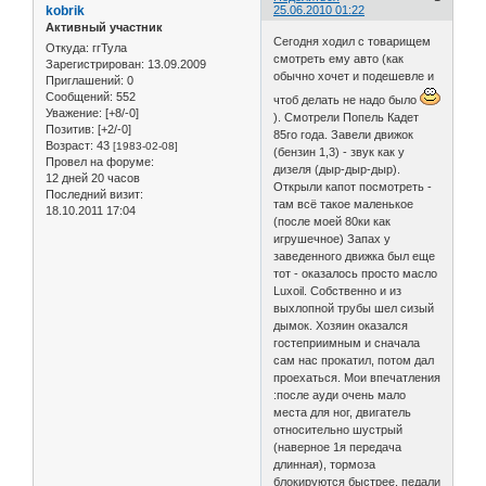
kobrik
25.06.2010 01:22
Активный участник
Сегодня ходил с товарищем
Откуда:
ггТула
смотреть ему авто (как
Зарегистрирован
: 13.09.2009
обычно хочет и подешевле и
Приглашений:
0
Сообщений:
552
чтоб делать не надо было
Уважение:
[+8/-0]
). Смотрели Попель Кадет
Позитив:
[+2/-0]
85го года. Завели движок
Возраст:
43
[1983-02-08]
(бензин 1,3) - звук как у
Провел на форуме:
дизеля (дыр-дыр-дыр).
12 дней 20 часов
Открыли капот посмотреть -
Последний визит:
там всё такое маленькое
18.10.2011 17:04
(после моей 80ки как
игрушечное) Запах у
заведенного движка был еще
тот - оказалось просто масло
Luxoil. Собственно и из
выхлопной трубы шел сизый
дымок. Хозяин оказался
гостеприимным и сначала
сам нас прокатил, потом дал
проехаться. Мои впечатления
:после ауди очень мало
места для ног, двигатель
относительно шустрый
(наверное 1я передача
длинная), тормоза
блокируются быстрее, педали