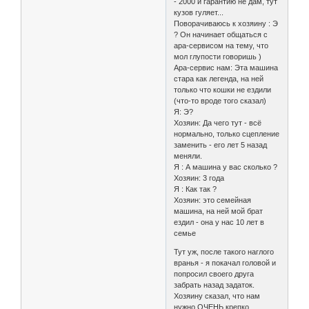
- 2000 и гарантию не дам, тут
кузов гуляет...
Поворачиваюсь к хозяину : Э
? Он начинает общаться с
ара-сервисом на тему, что
мол глупости говоришь )
Ара-сервис нам: Эта машина
стара как легенда, на ней
только что кошки не ездили
(что-то вроде того сказал)
Я: Э?
Хозяин: Да чего тут - всё
нормально, только сцепление
заменить - его лет 5 назад
меняли.
Я : А машина у вас сколько ?
Хозяин: 3 года
Я : Как так ?
Хозяин: это семейная
машина, на ней мой брат
ездил - она у нас 10 лет в
семье
Тут уж, после такого наглого
вранья - я покачал головой и
попросил своего друга
забрать назад задаток.
Хозяину сказал, что нам
нужно ОЧЕНЬ крепко