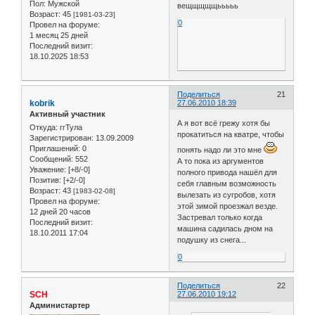
Пол:
Мужской
вещщщщщььььь
Возраст:
45
[1981-03-23]
0
Провел на форуме:
1 месяц 25 дней
Последний визит:
18.10.2025 18:53
Поделиться
21
kobrik
27.06.2010 18:39
Активный участник
А я вот всё грежу хотя бы
Откуда:
ггТула
прокатиться на кватре, чтобы
Зарегистрирован
: 13.09.2009
Приглашений:
0
понять надо ли это мне
Сообщений:
552
А то пока из аргументов
Уважение:
[+8/-0]
полного привода нашёл для
Позитив:
[+2/-0]
себя главным возможность
Возраст:
43
[1983-02-08]
вылезать из сугробов, хотя
Провел на форуме:
этой зимой проезжал везде.
12 дней 20 часов
Застревал только когда
Последний визит:
машина садилась дном на
18.10.2011 17:04
подушку из снега...
0
Поделиться
22
SCH
27.06.2010 19:12
Администартер