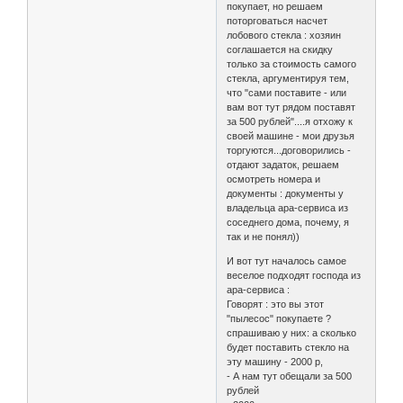
покупает, но решаем
поторговаться насчет
лобового стекла : хозяин
соглашается на скидку
только за стоимость самого
стекла, аргументируя тем,
что "сами поставите - или
вам вот тут рядом поставят
за 500 рублей"....я отхожу к
своей машине - мои друзья
торгуются...договорились -
отдают задаток, решаем
осмотреть номера и
документы : документы у
владельца ара-сервиса из
соседнего дома, почему, я
так и не понял))
И вот тут началось самое
веселое подходят господа из
ара-сервиса :
Говорят : это вы этот
"пылесос" покупаете ?
спрашиваю у них: а сколько
будет поставить стекло на
эту машину - 2000 р,
- А нам тут обещали за 500
рублей