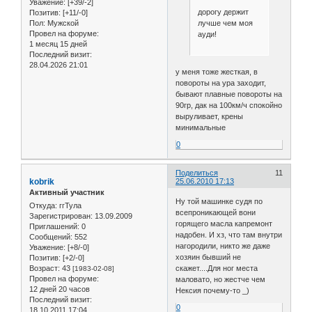
Уважение:
[+39/-2]
дорогу держит
Позитив:
[+11/-0]
лучше чем моя
Пол:
Мужской
Провел на форуме:
ауди!
1 месяц 15 дней
Последний визит:
28.04.2026 21:01
у меня тоже жесткая, в
повороты на ура заходит,
бывают плавные повороты на
90гр, дак на 100км/ч спокойно
выруливает, крены
минимальные
0
Поделиться
11
kobrik
25.06.2010 17:13
Активный участник
Ну той машинке судя по
Откуда:
ггТула
всепроникающей вони
Зарегистрирован
: 13.09.2009
горящего масла капремонт
Приглашений:
0
надобен. И хз, что там внутри
Сообщений:
552
нагородили, никто же даже
Уважение:
[+8/-0]
хозяин бывший не
Позитив:
[+2/-0]
Возраст:
43
скажет....Для ног места
[1983-02-08]
Провел на форуме:
маловато, но жестче чем
12 дней 20 часов
Нексия почему-то _)
Последний визит:
0
18.10.2011 17:04