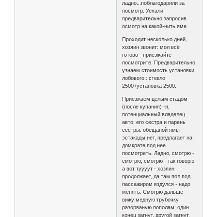
ладно...поблагодарили за
посмотр. Уехали,
предварительно запросив
осмотр на какой-нить яме
Проходит несколько дней,
хозяин звонит: мол всё
готово - приезжайте
посмотрите. Предварительно
узнаем стоимость установки
лобового : стекло
2500+установка 2500.
Приезжаем целым стадом
(после купания) -я,
потенциальный владелец
авто, его сестра и парень
сестры: обещаной ямы-
эстакады нет, предлагает на
домкрате под нее
посмотреть. Ладно, смотрю -
смотрю, смотрю - так говорю,
а вот туууут - хозяин
продолжает, да там пол под
пассажиром вздулся - надо
менять. Смотрю дальше -
вижу медную трубочку
разорваную пополам: один
конец загнут, другой загнут,