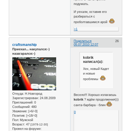
подумать.
И уехали, оставив его
разбираться с
проболтавшимся арой
+1
Поделиться
26
craftsmanship
05.07.2010 12:07
Приехал... накупался:-)
назагарался:-)
kobrik
написал(а):
Хех, новый Кадет
и новые
проблемы
Откуда:
Н.Новгород
Весело!!! Хорошо излагаешь
Зарегистрирован
: 24.08.2009
kobrik
? ждём продолжения)))
Приглашений:
0
санта-барбара - блин
Сообщений:
480
Уважение:
[+6/-0]
0
Позитив:
[+18/-0]
Пол:
Мужской
Возраст:
47
[1978-12-30]
Провел на форуме: