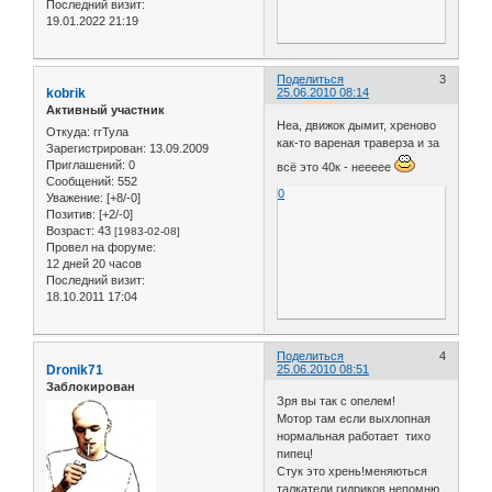
Последний визит:
19.01.2022 21:19
Поделиться
3
kobrik
25.06.2010 08:14
Активный участник
Неа, движок дымит, хреново
Откуда:
ггТула
как-то вареная траверза и за
Зарегистрирован
: 13.09.2009
Приглашений:
0
всё это 40к - неееее
Сообщений:
552
0
Уважение:
[+8/-0]
Позитив:
[+2/-0]
Возраст:
43
[1983-02-08]
Провел на форуме:
12 дней 20 часов
Последний визит:
18.10.2011 17:04
Поделиться
4
Dronik71
25.06.2010 08:51
Заблокирован
Зря вы так с опелем!
Мотор там если выхлопная
нормальная работает тихо
пипец!
Стук это хрень!меняються
талкатели гидриков непомню