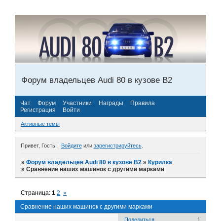
Форум владельцев Audi 80 в кузове В2
Чат
Форум
Участники
Награды
Правила
Регистрация
Войти
Активные темы
Привет, Гость!
Войдите
или
зарегистрируйтесь
.
»
Форум владельцев Audi 80 в кузове В2
»
Курилка
»
Сравнение наших машинок с другими марками
Страница:
1
2
»
Сравнение наших машинок с другими марками
Поделиться
1