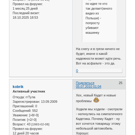
по идее те кто
Провел на форуме:
так делает(много
1 месяц 25 дней
Последний визит:
видео из
18.10.2025 18:53
Польши) -
попросту
убивают
машинку
На снегу и в грязи ничего не
будет, иначе о какой
надежности может идти речь.
Вот на асфальте - это да.
0
Поделиться
25
kobrik
05.07.2010 01:04
Активный участник
Хех, новый Кадет и новые
Откуда:
ггТула
проблемы
Зарегистрирован
: 13.09.2009
Приглашений:
0
Ходили мы ходили - смотрели
Сообщений:
552
- наткнулись на симпатичного
Уважение:
[+8/-0]
Кадетика. Почему Кадет - ну
Позитив:
[+2/-0]
вот хочется товарищу этому
Возраст:
43
[1983-02-08]
небольшой автомобиль.
Провел на форуме:
12 дней 20 часов
Хорошо: