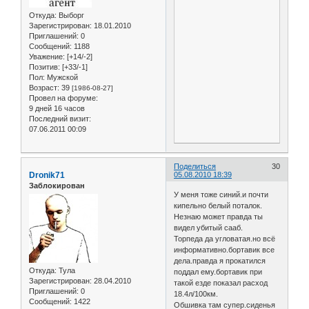
Откуда:
Выборг
Зарегистрирован
: 18.01.2010
Приглашений:
0
Сообщений:
1188
Уважение:
[+14/-2]
Позитив:
[+33/-1]
Пол:
Мужской
Возраст:
39
[1986-08-27]
Провел на форуме:
9 дней 16 часов
Последний визит:
07.06.2011 00:09
Поделиться
30
Dronik71
05.08.2010 18:39
Заблокирован
У меня тоже синий.и почти
кипельно белый поталок.
Незнаю может правда ты
видел убитый сааб.
Торпеда да угловатая.но всё
информативно.бортавик все
дела.правда я прокатился
Откуда:
Тула
поддал ему.бортавик при
Зарегистрирован
: 28.04.2010
такой езде показал расход
Приглашений:
0
18.4л/100км.
Сообщений:
1422
Обшивка там супер.сиденья