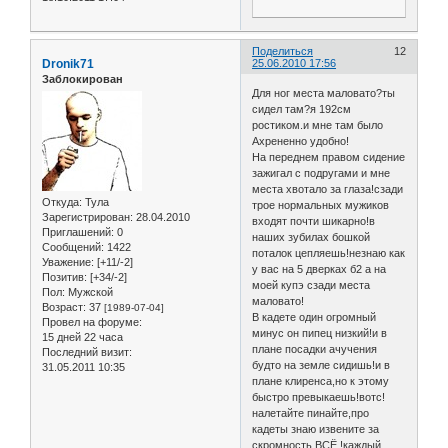
Поделиться
12
Dronik71
25.06.2010 17:56
Заблокирован
Для ног места маловато?ты
сидел там?я 192см
ростиком.и мне там было
Ахрененно удобно!
На переднем правом сидение
зажигал с подругами и мне
места хвотало за глаза!сзади
Откуда:
Тула
трое нормальных мужиков
Зарегистрирован
: 28.04.2010
входят почти шикарно!в
Приглашений:
0
наших зубилах бошкой
Сообщений:
1422
поталок цепляешь!незнаю как
Уважение:
[+11/-2]
у вас на 5 дверках б2 а на
Позитив:
[+34/-2]
моей купэ сзади места
Пол:
Мужской
маловато!
Возраст:
37
[1989-07-04]
В кадете один огромный
Провел на форуме:
минус он пипец низкий!и в
15 дней 22 часа
плане посадки ачучения
Последний визит:
будто на земле сидишь!и в
31.05.2011 10:35
плане клиренса,но к этому
быстро превыкаешь!вотс!
налетайте пинайте,про
кадеты знаю извените за
скромность ВСЁ.!каждый