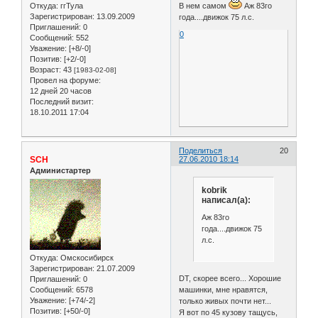
Откуда:
ггТула
В нем самом
Аж 83го
Зарегистрирован
: 13.09.2009
года....движок 75 л.с.
Приглашений:
0
0
Сообщений:
552
Уважение:
[+8/-0]
Позитив:
[+2/-0]
Возраст:
43
[1983-02-08]
Провел на форуме:
12 дней 20 часов
Последний визит:
18.10.2011 17:04
Поделиться
20
SCH
27.06.2010 18:14
Администартер
kobrik
написал(а):
Аж 83го
года....движок 75
л.с.
Откуда:
Омскосибирск
Зарегистрирован
: 21.07.2009
DT, скорее всего... Хорошие
Приглашений:
0
Сообщений:
6578
машинки, мне нравятся,
Уважение:
[+74/-2]
только живых почти нет...
Позитив:
[+50/-0]
Я вот по 45 кузову тащусь,