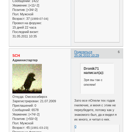
Сообщений:
1422
Уважение:
[+11/-2]
Позитив:
[+34/-2]
Пол:
Мужской
Возраст:
37
[1989-07-04]
Провел на форуме:
15 дней 22 часа
Последний визит:
31.05.2011 10:35
Поделиться
6
SCH
25.06.2010 10:29
Администартер
Dronik71
написал(а):
Зря вы так с
опелем!
Откуда:
Омскосибирск
Зато все пОпели тех годов
Зарегистрирован
: 21.07.2009
гнилючие, и меня с этим не
Приглашений:
0
Сообщений:
6578
переубедите, потому как у
Уважение:
[+74/-2]
знакомого был, да и видел я
Позитив:
[+50/-0]
их много, и читал о них.
Пол:
Мужской
0
Возраст:
45
[1981-03-23]
Провел на форуме: