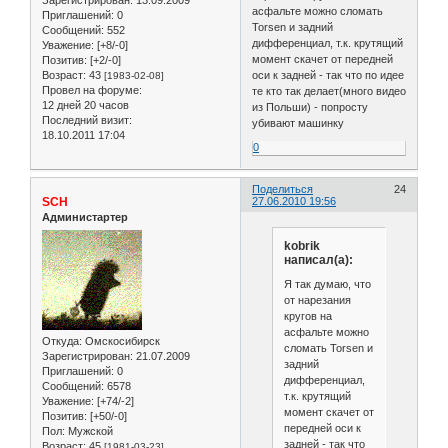
Зарегистрирован
: 13.09.2009
асфальте можно сломать
Приглашений:
0
Torsen и задний
Сообщений:
552
дифференциал, т.к. крутящий
Уважение:
[+8/-0]
момент скачет от передней
Позитив:
[+2/-0]
Возраст:
43
оси к задней - так что по идее
[1983-02-08]
Провел на форуме:
те кто так делает(много видео
12 дней 20 часов
из Польши) - попросту
Последний визит:
убивают машинку
18.10.2011 17:04
0
Поделиться
24
SCH
27.06.2010 19:56
Администартер
kobrik
написал(а):
Я так думаю, что
от нарезания
кругов на
асфальте можно
Откуда:
Омскосибирск
сломать Torsen и
Зарегистрирован
: 21.07.2009
задний
Приглашений:
0
дифференциал,
Сообщений:
6578
т.к. крутящий
Уважение:
[+74/-2]
момент скачет от
Позитив:
[+50/-0]
передней оси к
Пол:
Мужской
задней - так что
Возраст:
45
[1981-03-23]