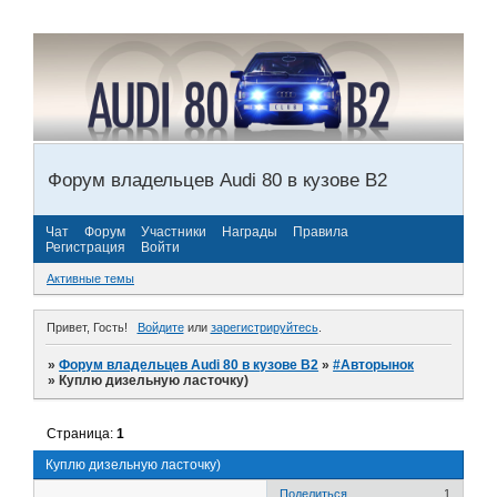
Форум владельцев Audi 80 в кузове В2
Чат
Форум
Участники
Награды
Правила
Регистрация
Войти
Активные темы
Привет, Гость!
Войдите
или
зарегистрируйтесь
.
»
Форум владельцев Audi 80 в кузове В2
»
#Авторынок
»
Куплю дизельную ласточку)
Страница:
1
Куплю дизельную ласточку)
Поделиться
1