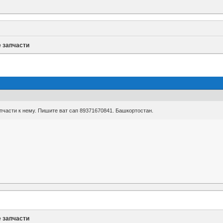
е запчасти
апчасти к нему. Пишите ват сап 89371670841. Башкортостан.
е запчасти