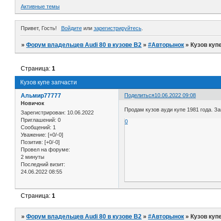
Активные темы
Привет, Гость!
Войдите
или
зарегистрируйтесь
.
»
Форум владельцев Audi 80 в кузове В2
»
#Авторынок
»
Кузов куп
Страница:
1
Кузов купе запчасти
Альмир77777
Поделиться
10.06.2022 09:08
Новичок
Продам кузов ауди купе 1981 года. З
Зарегистрирован
: 10.06.2022
Приглашений:
0
0
Сообщений:
1
Уважение:
[+0/-0]
Позитив:
[+0/-0]
Провел на форуме:
2 минуты
Последний визит:
24.06.2022 08:55
Страница:
1
»
Форум владельцев Audi 80 в кузове В2
»
#Авторынок
»
Кузов куп