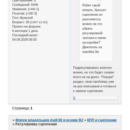
Приглашений:
0
Сообщений:
6446
Ребят такой
Уважение:
[+44/-1]
вопрос, буксует
Позитив:
[+28/-2]
сцепление но
Пол:
Мужской
разгоняется,
Возраст:
58
[1967-12-02]
можно ли это
Провел на форуме:
убрать
6 месяцев 1 день
регулировкой
Последний визит:
тросика и лапки
04.08.2026 06:50
на коробке?
Двигатель sa
коробка 3м
Подрегулировать конечно
можно, но это будет скорее
всего не на долго. "Покури"
раздел, твою проблему уже
не раз описывали и готовься
к замене сцепления.
0
Страница:
1
»
Форум владельцев Audi 80 в кузове В2
»
КПП и сцепление
»
Регулировка сцепления