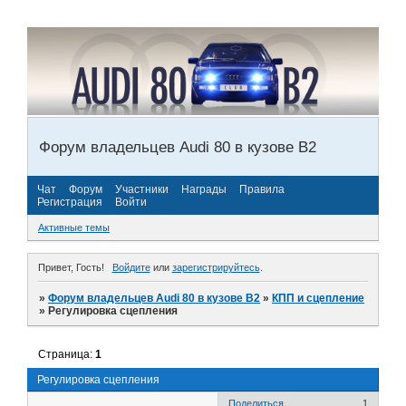
Форум владельцев Audi 80 в кузове В2
Чат
Форум
Участники
Награды
Правила
Регистрация
Войти
Активные темы
Привет, Гость!
Войдите
или
зарегистрируйтесь
.
»
Форум владельцев Audi 80 в кузове В2
»
КПП и сцепление
»
Регулировка сцепления
Страница:
1
Регулировка сцепления
Поделиться
1