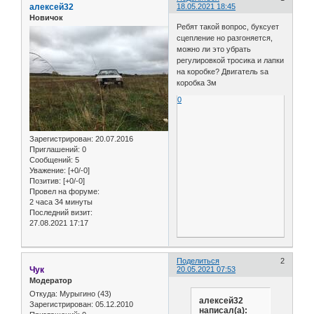
алексей32
18.05.2021 18:45
Новичок
Ребят такой вопрос, буксует
сцепление но разгоняется,
можно ли это убрать
регулировкой тросика и лапки
на коробке? Двигатель sa
коробка 3м
0
Зарегистрирован
: 20.07.2016
Приглашений:
0
Сообщений:
5
Уважение:
[+0/-0]
Позитив:
[+0/-0]
Провел на форуме:
2 часа 34 минуты
Последний визит:
27.08.2021 17:17
Поделиться
2
Чук
20.05.2021 07:53
Модератор
Откуда:
Мурыгино (43)
алексей32
Зарегистрирован
: 05.12.2010
написал(а):