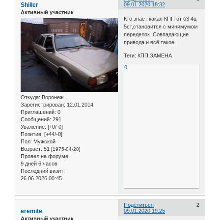
Shiller
09.01.2020 18:32
Активный участник
Кто знает какая КПП от б3 4ц
5ст,становится с минимумом
переделок. Совпадающие
привода и всё такое..
Теги: КПП,ЗАМЕНА
0
Откуда:
Воронеж
Зарегистрирован
: 12.01.2014
Приглашений:
0
Сообщений:
291
Уважение:
[+0/-0]
Позитив:
[+44/-0]
Пол:
Мужской
Возраст:
51
[1975-04-20]
Провел на форуме:
9 дней 6 часов
Последний визит:
26.06.2026 00:45
Поделиться
2
eremite
09.01.2020 19:25
Активный участник