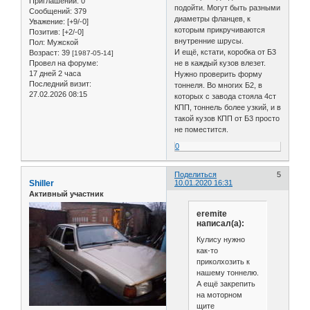
Приглашений:
0
подойти. Могут быть разными
Сообщений:
379
диаметры фланцев, к
Уважение:
[+9/-0]
которым прикручиваются
Позитив:
[+2/-0]
внутренние шрусы.
Пол:
Мужской
И ещё, кстати, коробка от Б3
Возраст:
39
[1987-05-14]
Провел на форуме:
не в каждый кузов влезет.
17 дней 2 часа
Нужно проверить форму
Последний визит:
тоннеля. Во многих Б2, в
27.02.2026 08:15
которых с завода стояла 4ст
КПП, тоннель более узкий, и в
такой кузов КПП от Б3 просто
не поместится.
0
Поделиться
5
Shiller
10.01.2020 16:31
Активный участник
eremite
написал(а):
Кулису нужно
как-то
приколхозить к
нашему тоннелю.
А ещё закрепить
на моторном
щите