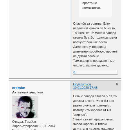
просто не
поместится.
Спасибо за советы. Блок
педалей и кулиса от б3 есть.
Тоннель хз.. У меня с завода
стояла 5ст. Вот флянцы меня
волнуют больше всего.
Даже есть у товарища
дизельная коробка,но про неё
не думал вообще.
Там,наверно,передаточные
числа слишком далеки..
0
Поделиться
6
eremite
10.01.2020 17:45
Активный участник
Если с завода стояла 5-ст, то
должна влезть. Но я бы все
равно сначала примерил,
потому что коробка от Б3
"жирнее".
Явной связи передаточных
Откуда:
Тамбов
чисел коробки с типом
Зарегистрирован
: 21.05.2014
двигателя на этих машинах