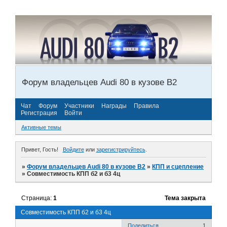
Форум владельцев Audi 80 в кузове В2
Чат
Форум
Участники
Награды
Правила
Регистрация
Войти
Активные темы
Привет, Гость!
Войдите
или
зарегистрируйтесь
.
»
Форум владельцев Audi 80 в кузове В2
»
КПП и сцепление
»
Совместимость КПП б2 и б3 4ц
Страница:
1
Тема закрыта
Совместимость КПП б2 и б3 4ц
Поделиться
1