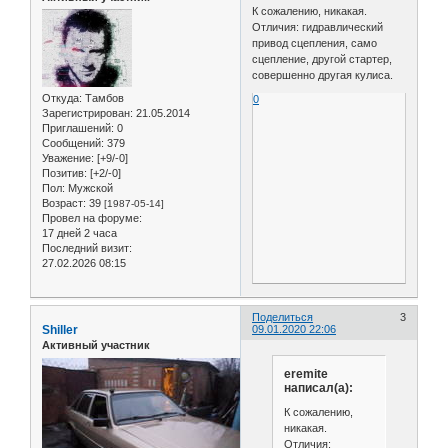
К сожалению, никакая.
Отличия: гидравлический
привод сцепления, само
сцепление, другой стартер,
совершенно другая кулиса.
Откуда:
Тамбов
0
Зарегистрирован
: 21.05.2014
Приглашений:
0
Сообщений:
379
Уважение:
[+9/-0]
Позитив:
[+2/-0]
Пол:
Мужской
Возраст:
39
[1987-05-14]
Провел на форуме:
17 дней 2 часа
Последний визит:
27.02.2026 08:15
Поделиться
3
Shiller
09.01.2020 22:06
Активный участник
eremite
написал(а):
К сожалению,
никакая.
Отличия: