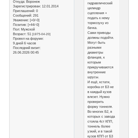
Откуда:
Воронеж
гидравлический
Зарегистрирован
: 12.01.2014
цилиндр
Приглашений:
0
сцепления +
Сообщений:
291
подать к нему
Уважение:
[+0/-0]
тормозуху из
Позитив:
[+44/-0]
бачка.
Пол:
Мужской
Сами приводы
Возраст:
51
[1975-04-20]
должны подойти.
Провел на форуме:
Могут быть
9 дней 6 часов
разными
Последний визит:
диаметры
26.06.2026 00:45
фланцев, к
которым
прикручиваются
внутренние
шрусы.
И ещё, кстати,
коробка от Б3 не
в каждый кузов
влезет. Нужно
проверить
форму тоннеля.
Во многих Б2, в
которых с завода
стояла 4ст КПП,
тоннель более
узкий, и в такой
кузов КПП от Б3