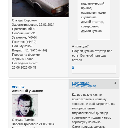
гидравлический
привод
сцепления, само
сцепление,
Откуда:
Воронеж
другой стартер,
Зарегистрирован
: 12.01.2014
совершенно
Приглашений:
0
другая кулиса.
Сообщений:
291
Уважение:
[+0/-0]
Позитив:
[+44/-0]
Пол:
Мужской
А привода?
Возраст:
51
[1975-04-20]
Педали,кулиса,стартер-всё
Провел на форуме:
есть. Вот чтоб привода
9 дней 6 часов
встали.
Последний визит:
0
26.06.2026 00:45
Поделиться
4
eremite
10.01.2020 09:40
Активный участник
Кулису нужно как-то
приколхозить к нашему
тоннелю. А ещё закрепить на
моторном щите
гидравлический цилиндр
сцепления + подать к нему
Откуда:
Тамбов
тормозуху из бачка.
Зарегистрирован
: 21.05.2014
Сами приводы должны