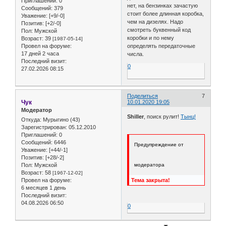
Приглашений:
0
нет, на бензинках зачастую
Сообщений:
379
стоит более длинная коробка,
Уважение:
[+9/-0]
чем на дизелях. Надо
Позитив:
[+2/-0]
смотреть буквенный код
Пол:
Мужской
коробки и по нему
Возраст:
39
[1987-05-14]
Провел на форуме:
определять передаточные
17 дней 2 часа
числа.
Последний визит:
0
27.02.2026 08:15
Поделиться
7
Чук
10.01.2020 19:05
Модератор
Shiller
, поиск рулит!
Тынц!
Откуда:
Мурыгино (43)
Зарегистрирован
: 05.12.2010
Приглашений:
0
Сообщений:
6446
Предупреждение от
Уважение:
[+44/-1]
Позитив:
[+28/-2]
Пол:
Мужской
модератора
Возраст:
58
[1967-12-02]
Провел на форуме:
Тема закрыта!
6 месяцев 1 день
Последний визит:
04.08.2026 06:50
0