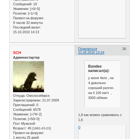
Сообщений:
19
Уважение:
[+0/-0]
Позитив:
[+1/-0]
Провел на форуме:
9 часов 32 минуты
Последний визит:
15.10.2010 14:13
Поделиться
16
SCH
21.05.2010 13:24
Администартер
Bandee
написал(а):
у меня 4кпп , на
4 довольно
хороший разгон .
на 4 100 км/ч ,
Откуда:
Омскосибирск
3000 об/мин
Зарегистрирован
: 21.07.2009
Приглашений:
0
Сообщений:
6578
Уважение:
[+74/-2]
1,8 как можно сравнивать с
Позитив:
[+50/-0]
1,6
Пол:
Мужской
0
Возраст:
45
[1981-03-23]
Провел на форуме:
1 месяц 25 дней