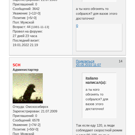
Приглашений:
0
Сообщений:
3642
а ты кого обгонять то
Уважение:
[+12/-0]
собрался? для вазов этого
Позитив:
[+5/-0]
достаточно!
Пол:
Мужской
0
Возраст:
44
[1981-11-13]
Провел на форуме:
27 дней 23 часа
Последний визит:
19.01.2022 21:19
Поделиться
14
SCH
20.05.2010 11:07
Администартер
italiano
написал(а):
а ты кого
обгонять то
собрался? для
вазов этого
Откуда:
Омскосибирск
достаточно!
Зарегистрирован
: 21.07.2009
Приглашений:
0
Сообщений:
6578
Уважение:
[+74/-2]
Так если еду 120, а люди
Позитив:
[+50/-0]
соблюдают скоростной режим
Пол:
Мужской
и едут 90-100, то их и