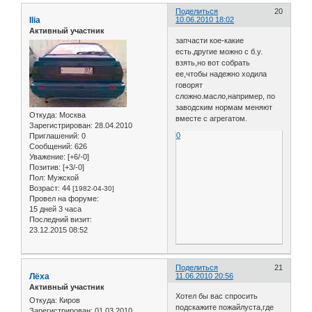
Поделиться
20
Ilia
10.06.2010 18:02
Активный участник
запчасти кое-какие
есть.другие можно с б.у.
взять,но вот собрать
ее,чтобы надежно ходила
говорят
сложно.масло,например, по
заводским нормам меняют
Откуда:
Москва
вместе с агрегатом.
Зарегистрирован
: 28.04.2010
0
Приглашений:
0
Сообщений:
626
Уважение:
[+6/-0]
Позитив:
[+3/-0]
Пол:
Мужской
Возраст:
44
[1982-04-30]
Провел на форуме:
15 дней 3 часа
Последний визит:
23.12.2015 08:52
Поделиться
21
Лёха
11.06.2010 20:56
Активный участник
Хотел бы вас спросить
Откуда:
Киров
подскажите пожайлуста,где
Зарегистрирован
: 01.03.2010