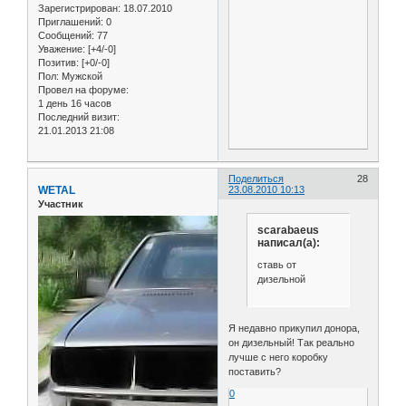
Зарегистрирован
: 18.07.2010
Приглашений:
0
Сообщений:
77
Уважение:
[+4/-0]
Позитив:
[+0/-0]
Пол:
Мужской
Провел на форуме:
1 день 16 часов
Последний визит:
21.01.2013 21:08
Поделиться
28
WETAL
23.08.2010 10:13
Участник
scarabaeus
написал(а):
ставь от
дизельной
Я недавно прикупил донора,
он дизельный! Так реально
лучше с него коробку
поставить?
0