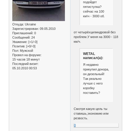
подойдет
пятиступка?
сейчас на 100
км\ч - 3000 об.
Откуда:
Ukraine
Зарегистрирован
: 09.05.2010
от четырёхцилиндровой без
Приглашений:
0
проблем.У меня на 3000 - 118
Сообщений:
24
км/ч.
Уважение:
[+1/-0]
Позитив:
[+0/-0]
Пол:
Мужской
WETAL
Провел на форуме:
написал(а):
15 часов 18 минут
Последний визит:
Я недавно
05.10.2010 00:53
прикупил донора,
он дизельный!
Так реально
лучше с него
коробку
поставить?
Смотря какую цель ты
ставишь,экономию или
резвость.
0