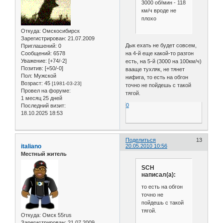
3000 об/мин - 118
км/ч вроде не
плохо
Откуда:
Омскосибирск
Зарегистрирован
: 21.07.2009
Дык ехать не будет совсем,
Приглашений:
0
Сообщений:
6578
на 4-й еще какой-то разгон
Уважение:
[+74/-2]
есть, на 5-й (3000 на 100км/ч)
Позитив:
[+50/-0]
вааще тухляк, не тянет
Пол:
Мужской
нифига, то есть на обгон
Возраст:
45
[1981-03-23]
точно не пойдешь с такой
Провел на форуме:
тягой.
1 месяц 25 дней
0
Последний визит:
18.10.2025 18:53
Поделиться
13
italiano
20.05.2010 10:56
Местный житель
SCH
написал(а):
то есть на обгон
точно не
пойдешь с такой
тягой.
Откуда:
Омск 55rus
Зарегистрирован
: 21.07.2009