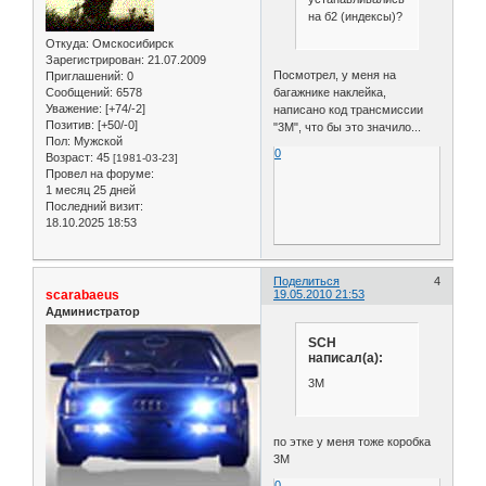
на б2 (индексы)?
Откуда:
Омскосибирск
Зарегистрирован
: 21.07.2009
Посмотрел, у меня на
Приглашений:
0
Сообщений:
6578
багажнике наклейка,
Уважение:
[+74/-2]
написано код трансмиссии
Позитив:
[+50/-0]
"3M", что бы это значило...
Пол:
Мужской
0
Возраст:
45
[1981-03-23]
Провел на форуме:
1 месяц 25 дней
Последний визит:
18.10.2025 18:53
Поделиться
4
scarabaeus
19.05.2010 21:53
Администратор
SCH
написал(а):
3M
по этке у меня тоже коробка
3М
0