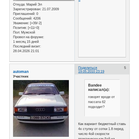
Откуда:
Марий Эл
Зарегистрирован
: 21.07.2009
Приглашений:
0
Сообщений:
4206
Уважение:
[+39/-2]
Позитив:
[+11/-0]
Пол:
Мужской
Провел на форуме:
1 месяц 15 дней
Последний визит:
28.04.2026 21:01
Поделиться
5
automan
19.05.2010 23:19
Участник
Bandee
написал(а):
говорят вроде от
пассата б2
подходит?
Как вариант бюджетный ставь
4х ступку от сотки 1.8 перед.
число 4ой скорости
практически как 5ой на