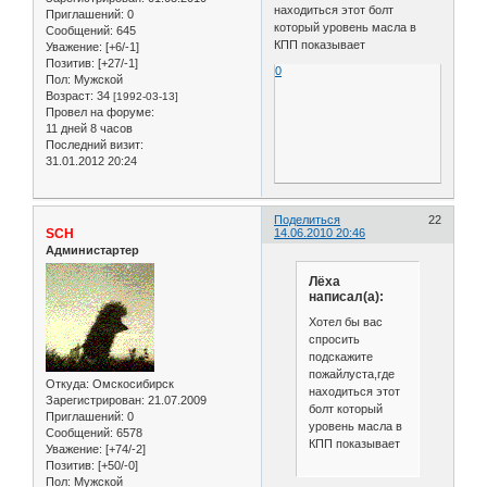
находиться этот болт
Приглашений:
0
который уровень масла в
Сообщений:
645
КПП показывает
Уважение:
[+6/-1]
Позитив:
[+27/-1]
0
Пол:
Мужской
Возраст:
34
[1992-03-13]
Провел на форуме:
11 дней 8 часов
Последний визит:
31.01.2012 20:24
Поделиться
22
SCH
14.06.2010 20:46
Администартер
Лёха
написал(а):
Хотел бы вас
спросить
подскажите
пожайлуста,где
Откуда:
Омскосибирск
находиться этот
Зарегистрирован
: 21.07.2009
болт который
Приглашений:
0
уровень масла в
Сообщений:
6578
КПП показывает
Уважение:
[+74/-2]
Позитив:
[+50/-0]
Пол:
Мужской