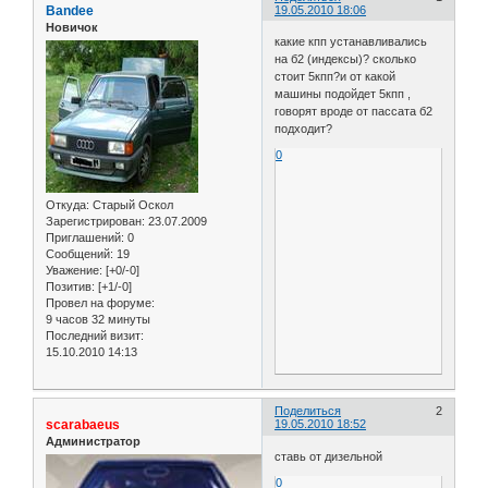
Bandee
19.05.2010 18:06
Новичок
какие кпп устанавливались
на б2 (индексы)? сколько
стоит 5кпп?и от какой
машины подойдет 5кпп ,
говорят вроде от пассата б2
подходит?
0
Откуда:
Старый Оскол
Зарегистрирован
: 23.07.2009
Приглашений:
0
Сообщений:
19
Уважение:
[+0/-0]
Позитив:
[+1/-0]
Провел на форуме:
9 часов 32 минуты
Последний визит:
15.10.2010 14:13
Поделиться
2
scarabaeus
19.05.2010 18:52
Администратор
ставь от дизельной
0