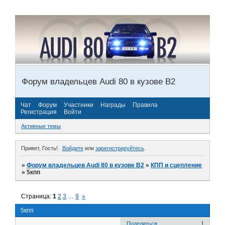
Форум владельцев Audi 80 в кузове В2
Чат
Форум
Участники
Награды
Правила
Регистрация
Войти
Активные темы
Привет, Гость!
Войдите
или
зарегистрируйтесь
.
»
Форум владельцев Audi 80 в кузове В2
»
КПП и сцепление
»
5кпп
Страница:
1
2
3
…
9
»
5кпп
Поделиться
1