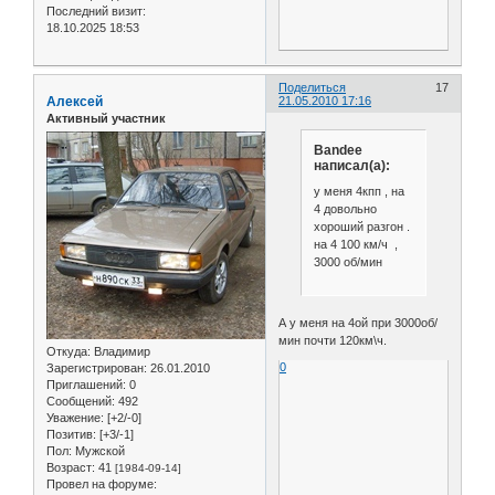
Последний визит:
18.10.2025 18:53
Поделиться
17
Алексей
21.05.2010 17:16
Активный участник
Bandee
написал(а):
у меня 4кпп , на
4 довольно
хороший разгон .
на 4 100 км/ч ,
3000 об/мин
А у меня на 4ой при 3000об/
мин почти 120км\ч.
Откуда:
Владимир
0
Зарегистрирован
: 26.01.2010
Приглашений:
0
Сообщений:
492
Уважение:
[+2/-0]
Позитив:
[+3/-1]
Пол:
Мужской
Возраст:
41
[1984-09-14]
Провел на форуме: