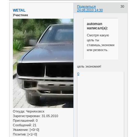
Поделиться
30
WETAL
24.08.2010 14:30
Участник
automan
написал(а):
Смотря какую
цель ты
ставишь,экономию
или резвость.
цель экономия!
0
Откуда:
Черняховск
Зарегистрирован
: 31.05.2010
Приглашений:
0
Сообщений:
21
Уважение:
[+0/-0]
Позитив:
[+1/-0]