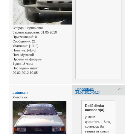
Откуда:
Черняховск
Зарегистрирован
: 31.05.2010
Приглашений:
0
Сообщений:
21
Уважение:
[+0/-0]
Позитив:
[+1/-0]
Пол:
Мужской
Провел на форуме:
1 день 3 часа
Последний визит:
20.02.2012 10:05
Поделиться
29
automan
24.08.2010 00:24
Участник
Dell2dimka
написал(а):
у меня
двигатель 1.8 ds,
хотелось бы
узнать от сотки