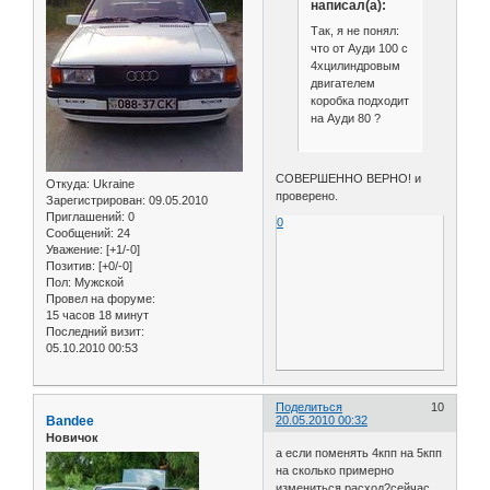
написал(а):
Так, я не понял:
что от Ауди 100 с
4хцилиндровым
двигателем
коробка подходит
на Ауди 80 ?
СОВЕРШЕННО ВЕРНО! и
Откуда:
Ukraine
проверено.
Зарегистрирован
: 09.05.2010
Приглашений:
0
0
Сообщений:
24
Уважение:
[+1/-0]
Позитив:
[+0/-0]
Пол:
Мужской
Провел на форуме:
15 часов 18 минут
Последний визит:
05.10.2010 00:53
Поделиться
10
Bandee
20.05.2010 00:32
Новичок
а если поменять 4кпп на 5кпп
на сколько примерно
измениться расход?сейчас