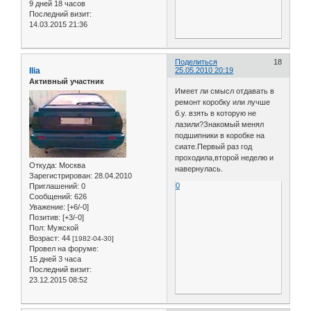
9 дней 18 часов
Последний визит:
14.03.2015 21:36
Поделиться
18
Ilia
25.05.2010 20:19
Активный участник
Имеет ли смысл отдавать в
ремонт коробку или лучше
б.у. взять в которую не
лазили?Знакомый менял
подшипники в коробке на
сиате.Первый раз год
проходила,второй неделю и
Откуда:
Москва
навернулась.
Зарегистрирован
: 28.04.2010
0
Приглашений:
0
Сообщений:
626
Уважение:
[+6/-0]
Позитив:
[+3/-0]
Пол:
Мужской
Возраст:
44
[1982-04-30]
Провел на форуме:
15 дней 3 часа
Последний визит:
23.12.2015 08:52