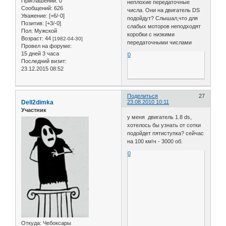
Приглашений:
0
неплохие передаточные
Сообщений:
626
числа. Они на двигатель DS
Уважение:
[+6/-0]
подойдут? Слышал,что для
Позитив:
[+3/-0]
слабых моторов неподходят
Пол:
Мужской
коробки с низкими
Возраст:
44
[1982-04-30]
передаточными числами
Провел на форуме:
15 дней 3 часа
0
Последний визит:
23.12.2015 08:52
Поделиться
27
Dell2dimka
23.08.2010 10:11
Участник
у меня двигатель 1.8 ds,
хотелось бы узнать от сотки
подойдет пятиступка? сейчас
на 100 км\ч - 3000 об.
0
Откуда:
Чебоксары