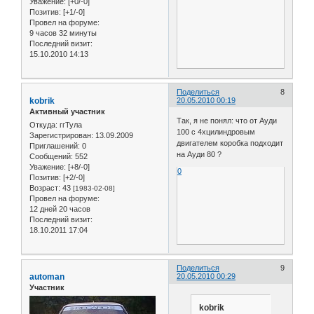
Уважение:
[+0/-0]
Позитив:
[+1/-0]
Провел на форуме:
9 часов 32 минуты
Последний визит:
15.10.2010 14:13
Поделиться
8
kobrik
20.05.2010 00:19
Активный участник
Так, я не понял: что от Ауди
Откуда:
ггТула
100 с 4хцилиндровым
Зарегистрирован
: 13.09.2009
двигателем коробка подходит
Приглашений:
0
на Ауди 80 ?
Сообщений:
552
Уважение:
[+8/-0]
0
Позитив:
[+2/-0]
Возраст:
43
[1983-02-08]
Провел на форуме:
12 дней 20 часов
Последний визит:
18.10.2011 17:04
Поделиться
9
automan
20.05.2010 00:29
Участник
kobrik