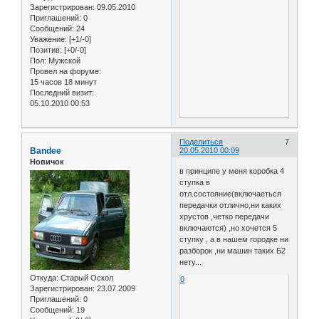
Зарегистрирован
: 09.05.2010
Приглашений:
0
Сообщений:
24
Уважение:
[+1/-0]
Позитив:
[+0/-0]
Пол:
Мужской
Провел на форуме:
15 часов 18 минут
Последний визит:
05.10.2010 00:53
Поделиться
7
Bandee
20.05.2010 00:09
Новичок
в принципе у меня коробка 4
ступка в
отл.состояние(включаеться
передачки отлично,ни каких
хрустов ,четко передачи
включаются) ,но хочется 5
ступку , а в нашем городке ни
разборок ,ни машин таких Б2
нету...
Откуда:
Старый Оскол
0
Зарегистрирован
: 23.07.2009
Приглашений:
0
Сообщений:
19