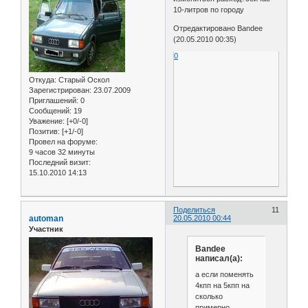
10-литров по городу
Отредактировано Bandee
(20.05.2010 00:35)
0
Откуда:
Старый Оскол
Зарегистрирован
: 23.07.2009
Приглашений:
0
Сообщений:
19
Уважение:
[+0/-0]
Позитив:
[+1/-0]
Провел на форуме:
9 часов 32 минуты
Последний визит:
15.10.2010 14:13
Поделиться
11
automan
20.05.2010 00:44
Участник
Bandee
написал(а):
а если поменять
4кпп на 5кпп на
сколько
примерно