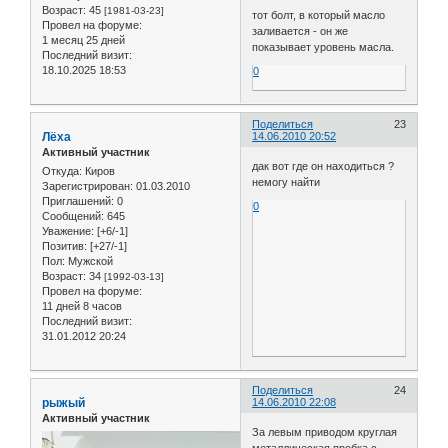
Возраст:
45
[1981-03-23]
тот болт, в который масло
Провел на форуме:
заливается - он же
1 месяц 25 дней
показывает уровень масла.
Последний визит:
18.10.2025 18:53
0
Поделиться
23
Лёха
14.06.2010 20:52
Активный участник
дак вот где он находиться ?
Откуда:
Киров
немогу найти
Зарегистрирован
: 01.03.2010
Приглашений:
0
0
Сообщений:
645
Уважение:
[+6/-1]
Позитив:
[+27/-1]
Пол:
Мужской
Возраст:
34
[1992-03-13]
Провел на форуме:
11 дней 8 часов
Последний визит:
31.01.2012 20:24
Поделиться
24
рыжый
14.06.2010 22:08
Активный участник
За левым приводом круглая
металлическая пробка с