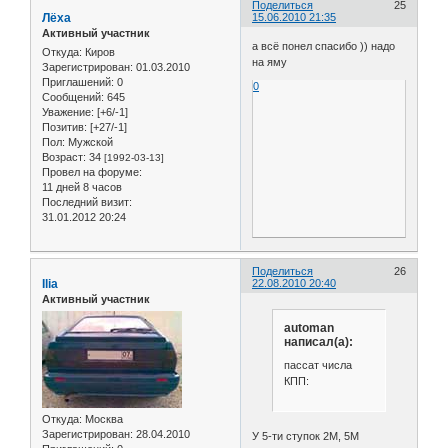
Поделиться
25
Лёха
15.06.2010 21:35
Активный участник
а всё понел спасибо )) надо
Откуда:
Киров
на яму
Зарегистрирован
: 01.03.2010
Приглашений:
0
0
Сообщений:
645
Уважение:
[+6/-1]
Позитив:
[+27/-1]
Пол:
Мужской
Возраст:
34
[1992-03-13]
Провел на форуме:
11 дней 8 часов
Последний визит:
31.01.2012 20:24
Поделиться
26
Ilia
22.08.2010 20:40
Активный участник
automan
написал(а):
пассат числа
КПП:
Откуда:
Москва
Зарегистрирован
: 28.04.2010
У 5-ти ступок 2М, 5М