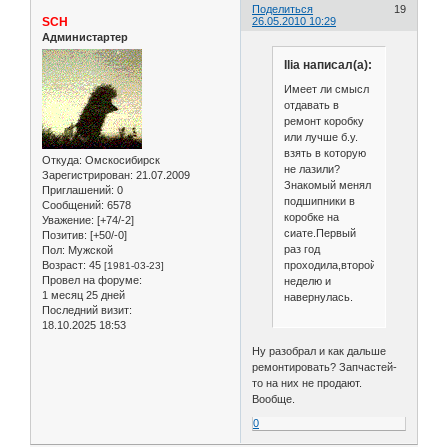
Поделиться
19
SCH
26.05.2010 10:29
Администартер
Ilia написал(а):
Имеет ли смысл
отдавать в
ремонт коробку
или лучше б.у.
взять в которую
Откуда:
Омскосибирск
не лазили?
Зарегистрирован
: 21.07.2009
Знакомый менял
Приглашений:
0
подшипники в
Сообщений:
6578
коробке на
Уважение:
[+74/-2]
сиате.Первый
Позитив:
[+50/-0]
раз год
Пол:
Мужской
проходила,второй
Возраст:
45
[1981-03-23]
Провел на форуме:
неделю и
1 месяц 25 дней
навернулась.
Последний визит:
18.10.2025 18:53
Ну разобрал и как дальше
ремонтировать? Запчастей-
то на них не продают.
Вообще.
0