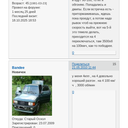
Возраст:
45
[1981-03-23]
обгоняю. Попадались и
Провел на форуме:
джипы. Если встречка есть -
1 месяц 25 дней
притормаживаешь, ждешь
Последний визит:
пока проедут, а потом надо
18.10.2025 18:53
рывок чтоб на прежнюю
скорость выйти, вот на 5-й
это тяжело делать,
приходится на 4
переключаться, там 3500об
на 100кмч, как-то пободрее.
0
Поделиться
15
Bandee
21.05.2010 11:44
Новичок
у меня 4кпп , на 4 довольно
хороший разгон . на 4 100 км/
ч , 3000 об/мин
0
Откуда:
Старый Оскол
Зарегистрирован
: 23.07.2009
Приглашений:
0