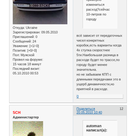
измениться
расход?сейчас
10-литров по
городу
Откуда:
Ukraine
Зарегистрирован
: 09.05.2010
всё зависит от передаточных
Приглашений:
0
чисел конкретных
Сообщений:
24
коробок,есть варианты когда
Уважение:
[+1/-0]
4х ступка скоростнее
Позитив:
[+0/-0]
Пол:
Мужской
5ти.Наибольшая разница в
Провел на форуме:
расходе будет по трассе,по
15 часов 18 минут
городу будет менее
Последний визит:
значительна.
05.10.2010 00:53
но не забываем КПП с
длинными передачами это в
ущерб динамичности,но
приятней в расходе.
0
Поделиться
12
SCH
20.05.2010 10:40
Администартер
automan
написал(а):