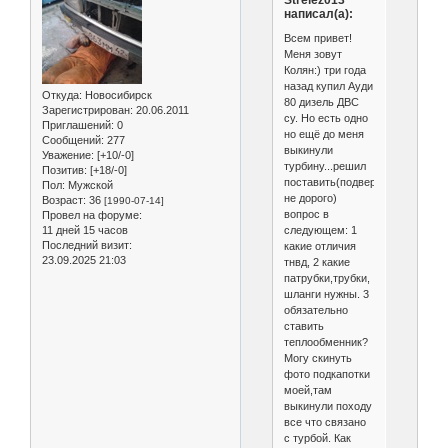
Strelez013
написал(а):
Всем привет!
Меня зовут
Колян:) три года
назад купил Ауди
Откуда:
Новосибирск
80 дизель ДВС
Зарегистрирован
: 20.06.2011
cy. Но есть одно
Приглашений:
0
но ещё до меня
Сообщений:
277
выкинули
Уважение:
[+10/-0]
турбину...решил
Позитив:
[+18/-0]
поставить(подвернулась
Пол:
Мужской
не дорого)
Возраст:
36
[1990-07-14]
вопрос в
Провел на форуме:
следующем: 1
11 дней 15 часов
Последний визит:
какие отличия
23.09.2025 21:03
тнвд, 2 какие
патрубки,трубки,
шланги нужны. 3
обязательно
ставить
теплообменник?
Могу скинуть
фото подкапотки
моей,там
выкинули походу
все что связано
с турбой. Как