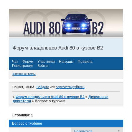
Форум владельцев Audi 80 в кузове В2
Чат
Форум
Участники
Награды
Правила
Регистрация
Войти
Активные темы
Привет, Гость!
Войдите
или
зарегистрируйтесь
.
»
Форум владельцев Audi 80 в кузове В2
»
Дизельные
двигатели
»
Вопрос о турбине
Страница:
1
Вопрос о турбине
Поделиться
1