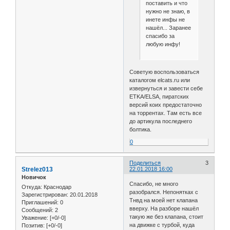
поставить и что
нужно не знаю, в
инете инфы не
нашёл... Заранее
спасибо за
любую инфу!
Советую воспользоваться
каталогом elcats.ru или
извернуться и завести себе
ETKA/ELSA, пиратских
версий коих предостаточно
на торрентах. Там есть все
до артикула последнего
болтика.
0
Поделиться
3
Strelez013
22.01.2018 16:00
Новичок
Спасибо, не много
Откуда:
Краснодар
разобрался. Непонятках с
Зарегистрирован
: 20.01.2018
Тнвд на моей нет клапана
Приглашений:
0
вверху. На разборе нашёл
Сообщений:
2
такую же без клапана, стоит
Уважение:
[+0/-0]
на движке с турбой, куда
Позитив:
[+0/-0]