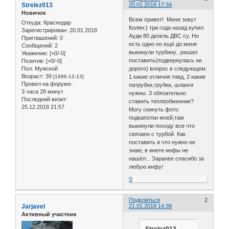
Strelez013
20.01.2018 17:34
Новичок
Всем привет! Меня зовут
Откуда:
Краснодар
Колян:) три года назад купил
Зарегистрирован
: 20.01.2018
Ауди 80 дизель ДВС cy. Но
Приглашений:
0
есть одно но ещё до меня
Сообщений:
2
выкинули турбину...решил
Уважение:
[+0/-0]
поставить(подвернулась не
Позитив:
[+0/-0]
Пол:
Мужской
дорого) вопрос в следующем:
Возраст:
39
[1986-12-13]
1 какие отличия тнвд, 2 какие
Провел на форуме:
патрубки,трубки, шланги
3 часа 28 минут
нужны. 3 обязательно
Последний визит:
ставить теплообменник?
25.12.2018 21:57
Могу скинуть фото
подкапотки моей,там
выкинули походу все что
связано с турбой. Как
поставить и что нужно не
знаю, в инете инфы не
нашёл... Заранее спасибо за
любую инфу!
0
Поделиться
2
Jarjavel
21.01.2018 14:39
Активный участник