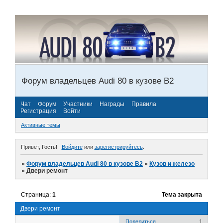
Форум владельцев Audi 80 в кузове В2
Чат
Форум
Участники
Награды
Правила
Регистрация
Войти
Активные темы
Привет, Гость!
Войдите
или
зарегистрируйтесь
.
»
Форум владельцев Audi 80 в кузове В2
»
Кузов и железо
»
Двери ремонт
Страница:
1
Тема закрыта
Двери ремонт
Поделиться
1