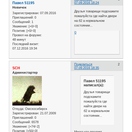
Павел 51195
07.09.2016 18:24
Новичок
Друзья товарищи подскажите
Зарегистрирован
: 07.09.2016
пожалуйста где найти двери
Приглашений:
0
на б2 а нормальном
Сообщений:
1
состоянии...
Уважение:
[+0/-0]
Позитив:
[+0/-0]
0
Провел на форуме:
48 минут
Последний визит:
07.12.2016 19:34
Поделиться
2
SCH
07.09.2016 18:35
Администартер
Павел 51195
написал(а):
Друзья товарищи
подскажите
пожалуйста где
найти двери на
Откуда:
Омскосибирск
б2 а нормальном
Зарегистрирован
: 21.07.2009
состоянии...
Приглашений:
0
Сообщений:
6578
Уважение:
[+74/-2]
Позитив:
[+50/-0]
Много кто продает,