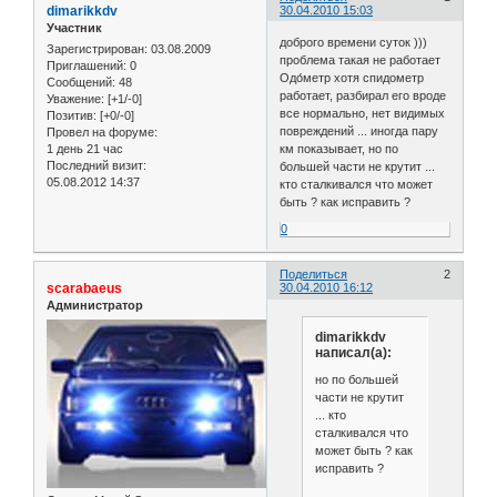
dimarikkdv
30.04.2010 15:03
Участник
доброго времени суток )))
Зарегистрирован
: 03.08.2009
проблема такая не работает
Приглашений:
0
Одо́метр хотя спидометр
Сообщений:
48
работает, разбирал его вроде
Уважение:
[+1/-0]
все нормально, нет видимых
Позитив:
[+0/-0]
повреждений ... иногда пару
Провел на форуме:
1 день 21 час
км показывает, но по
Последний визит:
большей части не крутит ...
05.08.2012 14:37
кто сталкивался что может
быть ? как исправить ?
0
Поделиться
2
scarabaeus
30.04.2010 16:12
Администратор
dimarikkdv
написал(а):
но по большей
части не крутит
... кто
сталкивался что
может быть ? как
исправить ?