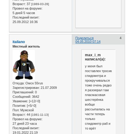
Возраст:
37
[1989-03-28]
Провел на форуме:
5 дней 5 часов
Последний визит:
25.09.2012 16:36
Поделиться
4
italiano
04.05.2010 07:14
Местный житель
max_i_m
написал(а):
у меня был
поставлен тросик
спидометра и
прокручивалься
Откуда:
Омск 55rus
тоже очень редко
Зарегистрирован
: 21.07.2009
я разоюрал там
Приглашений:
0
пласмасовая
Сообщений:
3642
шестерёнка
Уважение:
[+12/-0]
вобще
Позитив:
[+5/-0]
рассыпалась на
Пол:
Мужской
части теперь
Возраст:
44
[1981-11-13]
только
Провел на форуме:
спидометр раб и
27 дней 23 часа
Последний визит:
то врёт
19.01.2022 21:19