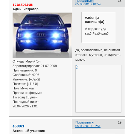
Поделиться
18
scarabaeus
05.06.2010 18:59
Администратор
vadunija
написал(а):
А подлез туда
как? Разбирал?
да, располовинил, не снимая
стрелки, муторно, но сделать
можно
Откуда:
Марий Эл
Зарегистрирован
: 21.07.2009
0
Приглашений:
0
Сообщений:
4206
Уважение:
[+39/-2]
Позитив:
[+11/-0]
Пол:
Мужской
Провел на форуме:
1 месяц 15 дней
Последний визит:
28.04.2026 21:01
Поделиться
19
e600ct
05.06.2010 21:51
Активный участник