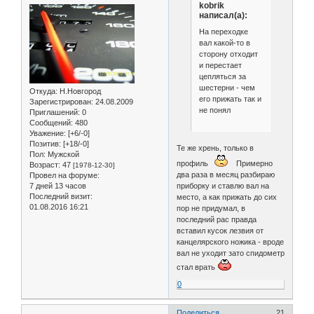
kobrik
написал(а):
На переходке
вал какой-то в
сторону отходит
и перестает
цепляться за
шестерни - чем
Откуда:
Н.Новгород
его прижать так и
Зарегистрирован
: 24.08.2009
не понял
Приглашений:
0
Сообщений:
480
Уважение:
[+6/-0]
Позитив:
[+18/-0]
Те же хрень, только в
Пол:
Мужской
профиль
Примерно
Возраст:
47
[1978-12-30]
два раза в месяц разбираю
Провел на форуме:
7 дней 13 часов
приборку и ставлю вал на
Последний визит:
место, а как прижать до сих
01.08.2016 16:21
пор не придумал, в
последний рас правда
вставил кусок лезвия от
канцелярского ножика - вроде
вал не уходит зато спидометр
стал врать
0
Поделиться
21