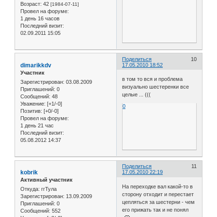
Возраст:
42
[1984-07-11]
Провел на форуме:
1 день 16 часов
Последний визит:
02.09.2011 15:05
Поделиться
10
dimarikkdv
17.05.2010 18:52
Участник
в том то вся и проблема
Зарегистрирован
: 03.08.2009
визуально шестеренки все
Приглашений:
0
целые ... (((
Сообщений:
48
Уважение:
[+1/-0]
0
Позитив:
[+0/-0]
Провел на форуме:
1 день 21 час
Последний визит:
05.08.2012 14:37
Поделиться
11
kobrik
17.05.2010 22:19
Активный участник
На переходке вал какой-то в
Откуда:
ггТула
сторону отходит и перестает
Зарегистрирован
: 13.09.2009
цепляться за шестерни - чем
Приглашений:
0
его прижать так и не понял
Сообщений:
552