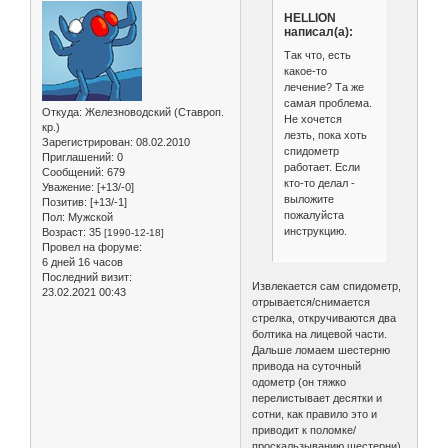
HELLION
написал(а):
Так что, есть
какое-то
лечение? Та же
самая проблема.
Откуда:
Железноводский (Ставроп.
Не хочется
кр.)
лезть, пока хоть
Зарегистрирован
: 08.02.2010
спидометр
Приглашений:
0
работает. Если
Сообщений:
679
кто-то делал -
Уважение:
[+13/-0]
выложите
Позитив:
[+13/-1]
пожалуйста
Пол:
Мужской
инструкцию.
Возраст:
35
[1990-12-18]
Провел на форуме:
6 дней 16 часов
Последний визит:
Извлекается сам спидометр,
23.02.2021 00:43
отрывается/снимается
стрелка, откручиваются два
болтика на лицевой части.
Дальше ломаем шестерню
привода на суточный
одометр (он тяжко
перелистывает десятки и
сотни, как правило это и
приводит к поломке/
проскальзыванию шестерни),