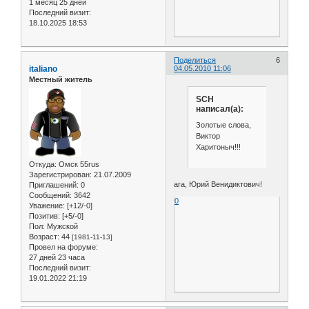
1 месяц 25 дней
Последний визит:
18.10.2025 18:53
Поделиться
6
italiano
04.05.2010 11:06
Местный житель
SCH
написал(а):
Золотые слова,
Виктор
Харитоныч!!!
Откуда:
Омск 55rus
Зарегистрирован
: 21.07.2009
ага, Юрий Венидиктович!
Приглашений:
0
Сообщений:
3642
0
Уважение:
[+12/-0]
Позитив:
[+5/-0]
Пол:
Мужской
Возраст:
44
[1981-11-13]
Провел на форуме:
27 дней 23 часа
Последний визит:
19.01.2022 21:19