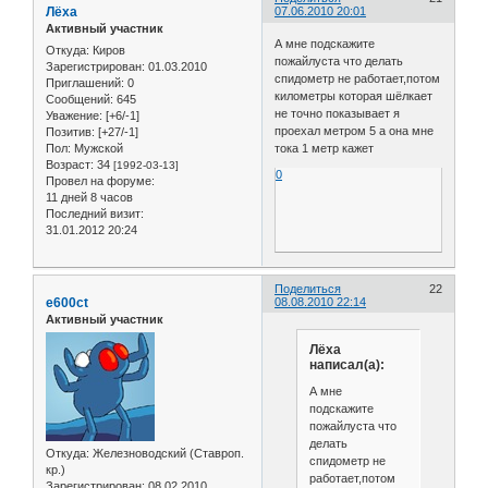
Лёха
07.06.2010 20:01
Активный участник
А мне подскажите
Откуда:
Киров
пожайлуста что делать
Зарегистрирован
: 01.03.2010
спидометр не работает,потом
Приглашений:
0
километры которая шёлкает
Сообщений:
645
не точно показывает я
Уважение:
[+6/-1]
проехал метром 5 а она мне
Позитив:
[+27/-1]
Пол:
Мужской
тока 1 метр кажет
Возраст:
34
[1992-03-13]
0
Провел на форуме:
11 дней 8 часов
Последний визит:
31.01.2012 20:24
Поделиться
22
e600ct
08.08.2010 22:14
Активный участник
Лёха
написал(а):
А мне
подскажите
пожайлуста что
делать
Откуда:
Железноводский (Ставроп.
спидометр не
кр.)
работает,потом
Зарегистрирован
: 08.02.2010