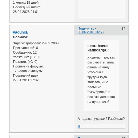
1 месяц 15 дней
Последний визит:
28.04.2026 21:01
Поделиться
17
vadunija
05.06.2010 16:58
Новичок
Зарегистрирован
: 29.09.2009
scarabaeus
Приглашений:
0
написал(а):
Сообщений:
12
Уважение:
[+0/-0]
я сделал там, как
Позитив:
[+0/-0]
бы сказать, типа
Провел на форуме:
овала на валу,
17 часов 2 минуты
чтоб она с
Последний визит:
трудом туда
27.01.2011 17:02
залезла, и не
большие
"зазубрины", и
все это дело еще
на супер клей.
А подлез туда как? Разбирал?
0