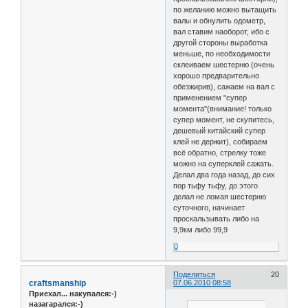
по желанию можно вытащить
валы и обнулить одометр,
вал ставим наоборот, ибо с
другой стороны выработка
меньше, по необходимости
склеиваем шестерню (очень
хорошо предварительно
обезжирив), сажаем на вал с
применением "супер
момента"(внимание! только
супер момент, не скупитесь,
дешевый китайский супер
клей не держит), собираем
всё обратно, стрелку тоже
можно на суперклей сажать.
Делал два года назад, до сих
пор тьфу тьфу, до этого
делал не ломая шестерню
суточного, начинает
проскальзывать либо на
9,9км либо 99,9
0
Поделиться
20
craftsmanship
07.06.2010 08:58
Приехал... накупался:-)
назагарался:-)