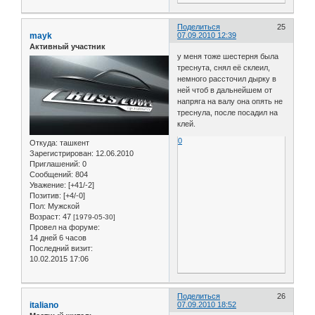
Поделиться
25
mayk
07.09.2010 12:39
Активный участник
у меня тоже шестерня была
треснута, снял её склеил,
немного рассточил дырку в
ней чтоб в дальнейшем от
напряга на валу она опять не
треснула, после посадил на
клей.
0
Откуда:
ташкент
Зарегистрирован
: 12.06.2010
Приглашений:
0
Сообщений:
804
Уважение:
[+41/-2]
Позитив:
[+4/-0]
Пол:
Мужской
Возраст:
47
[1979-05-30]
Провел на форуме:
14 дней 6 часов
Последний визит:
10.02.2015 17:06
Поделиться
26
italiano
07.09.2010 18:52