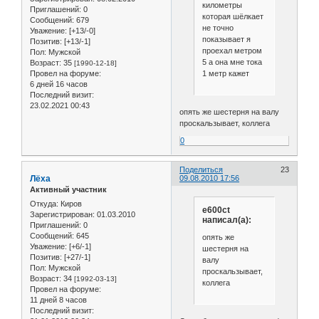
километры
Приглашений:
0
которая шёлкает
Сообщений:
679
не точно
Уважение:
[+13/-0]
показывает я
Позитив:
[+13/-1]
проехал метром
Пол:
Мужской
5 а она мне тока
Возраст:
35
[1990-12-18]
1 метр кажет
Провел на форуме:
6 дней 16 часов
Последний визит:
23.02.2021 00:43
опять же шестерня на валу
проскальзывает, коллега
0
Поделиться
23
Лёха
09.08.2010 17:56
Активный участник
Откуда:
Киров
e600ct
Зарегистрирован
: 01.03.2010
написал(а):
Приглашений:
0
Сообщений:
645
опять же
Уважение:
[+6/-1]
шестерня на
Позитив:
[+27/-1]
валу
Пол:
Мужской
проскальзывает,
Возраст:
34
[1992-03-13]
коллега
Провел на форуме:
11 дней 8 часов
Последний визит: