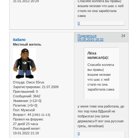
31.01.2012 20:24
Спасибо коллега вы правы)
вошем незнаю что шас с ней
стало но она заработала
сама
0
Поделиться
24
italiano
09.08.2010 18:32
Местный житель
Лёха
написал(а):
Спасибо коллега
вы правы)
вошем незнаю
что шас с ней
Откуда:
Омск 55rus
стало но она
Зарегистрирован
: 21.07.2009
заработала сама
Приглашений:
0
Сообщений:
3642
Уважение:
[+12/-0]
Позитив:
[+5/-0]
у меня тоже она работала, до
Пол:
Мужской
тех пор пока ВДшкой не
Возраст:
44
[1981-11-13]
побрызгал (на грязи
Провел на форуме:
держалась!!! вот она русская
27 дней 23 часа
грязь, лечебная)
Последний визит:
19.01.2022 21:19
0