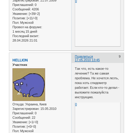
Зарегистрирован
: 21.07.2009
0
Приглашений:
0
Сообщений:
4206
Уважение:
[+39/-2]
Позитив:
[+11/-0]
Пол:
Мужской
Провел на форуме:
1 месяц 15 дней
Последний визит:
28.04.2026 21:01
Поделиться
9
HELLION
17.05.2010 13:45
Участник
Так что, есть какое-то
лечение? Та же самая
проблема. Не хочется лезть,
пока хоть спидометр
работает. Если кто-то делал -
выложите пожалуйста
инструкцию.
Откуда:
Украина, Киев
0
Зарегистрирован
: 15.05.2010
Приглашений:
0
Сообщений:
22
Уважение:
[+1/-0]
Позитив:
[+0/-0]
Пол:
Мужской