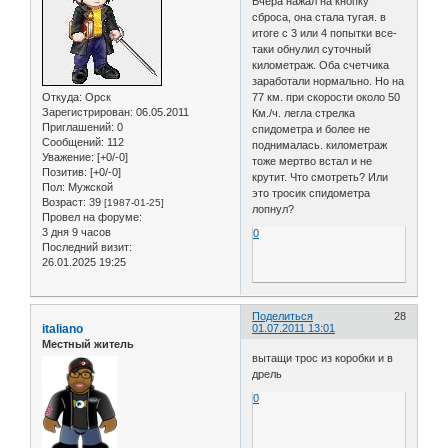
Вчера нажал на кнопку
сброса, она стала тугая. в
итоге с 3 или 4 попытки все-
таки обнулил суточный
километраж. Оба счетчика
заработали нормально. Но на
Откуда:
Орск
77 км. при скорости около 50
Зарегистрирован
: 06.05.2011
Км./ч. легла стрелка
Приглашений:
0
спидометра и более не
Сообщений:
112
поднималась. километраж
Уважение:
[+0/-0]
тоже мертво встал и не
Позитив:
[+0/-0]
крутит. Что смотреть? Или
Пол:
Мужской
это тросик спидометра
Возраст:
39
[1987-01-25]
лопнул?
Провел на форуме:
3 дня 9 часов
0
Последний визит:
26.01.2025 19:25
Поделиться
28
italiano
01.07.2011 13:01
Местный житель
вытащи трос из коробки и в
дрель
0