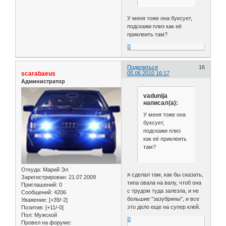
У меня тоже она буксует,
подскажи плиз как её
приклеить там?
0
Поделиться
16
scarabaeus
05.06.2010 16:17
Администратор
vadunija
написал(а):
У меня тоже она
буксует,
подскажи плиз
как её приклеить
там?
Откуда:
Марий Эл
я сделал там, как бы сказать,
Зарегистрирован
: 21.07.2009
типа овала на валу, чтоб она
Приглашений:
0
с трудом туда залезла, и не
Сообщений:
4206
большие "зазубрины", и все
Уважение:
[+39/-2]
это дело еще на супер клей.
Позитив:
[+11/-0]
Пол:
Мужской
0
Провел на форуме: