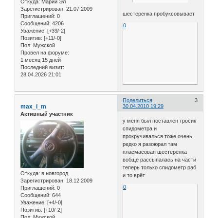
Откуда:
Марий Эл
Зарегистрирован
: 21.07.2009
шестеренка пробуксовывает
Приглашений:
0
Сообщений:
4206
0
Уважение:
[+39/-2]
Позитив:
[+11/-0]
Пол:
Мужской
Провел на форуме:
1 месяц 15 дней
Последний визит:
28.04.2026 21:01
Поделиться
3
max_i_m
30.04.2010 19:29
Активный участник
у меня был поставлен тросик
спидометра и
прокручивалься тоже очень
редко я разоюрал там
пласмасовая шестерёнка
вобще рассыпалась на части
теперь только спидометр раб
Откуда:
в.новгород
и то врёт
Зарегистрирован
: 18.12.2009
0
Приглашений:
0
Сообщений:
644
Уважение:
[+4/-0]
Позитив:
[+10/-2]
Пол:
Мужской