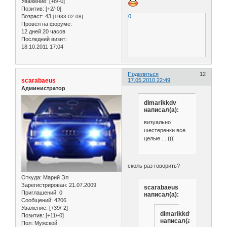
Уважение:
[+8/-0]
Позитив:
[+2/-0]
0
Возраст:
43
[1983-02-08]
Провел на форуме:
12 дней 20 часов
Последний визит:
18.10.2011 17:04
Поделиться
12
scarabaeus
17.05.2010 22:49
Администратор
dimarikkdv
написал(а):
визуально
шестеренки все
целые ... (((
сколь раз говорить?
Откуда:
Марий Эл
Зарегистрирован
: 21.07.2009
scarabaeus
Приглашений:
0
написал(а):
Сообщений:
4206
Уважение:
[+39/-2]
dimarikkdv
Позитив:
[+11/-0]
написал(а):
Пол:
Мужской