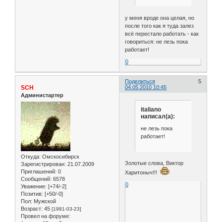
у меня вроде она целая, но
после того как я туда залез
всё перестало работать - как
говориться: не лезь пока
работает!
0
Поделиться
5
SCH
04.05.2010 10:45
Администартер
italiano
написал(а):
не лезь пока
работает!
Откуда:
Омскосибирск
Золотые слова, Виктор
Зарегистрирован
: 21.07.2009
Приглашений:
0
Харитоныч!!!
Сообщений:
6578
0
Уважение:
[+74/-2]
Позитив:
[+50/-0]
Пол:
Мужской
Возраст:
45
[1981-03-23]
Провел на форуме: