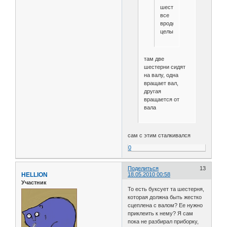
шестеренки
все
вроде
целые
там две
шестерни сидят
на валу, одна
вращает вал,
другая
вращается от
вала
сам с этим сталкивался
0
Поделиться
13
HELLION
18.05.2010 00:58
Участник
То есть буксует та шестерня,
которая должна быть жестко
сцеплена с валом? Ее нужно
приклеить к нему? Я сам
пока не разбирал приборку,