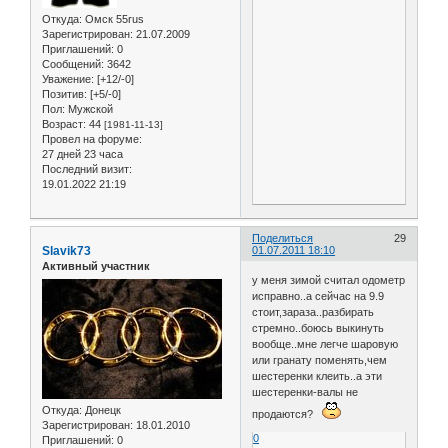
Откуда:
Омск 55rus
Зарегистрирован
: 21.07.2009
Приглашений:
0
Сообщений:
3642
Уважение:
[+12/-0]
Позитив:
[+5/-0]
Пол:
Мужской
Возраст:
44
[1981-11-13]
Провел на форуме:
27 дней 23 часа
Последний визит:
19.01.2022 21:19
Поделиться
29
Slavik73
01.07.2011 18:10
Активный участник
у меня зимой считал одометр
исправно..а сейчас на 9.9
стоит,зараза..разбирать
стремно..боюсь выкинуть
вообще..мне легче шаровую
или гранату поменять,чем
шестеренки клеить..а эти
шестеренки-валы не
Откуда:
Донeцк
продаются?
Зарегистрирован
: 18.01.2010
0
Приглашений:
0