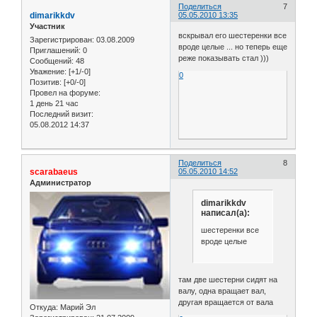
Поделиться
7
dimarikkdv
05.05.2010 13:35
Участник
вскрывал его шестеренки все
Зарегистрирован
: 03.08.2009
вроде целые ... но теперь еще
Приглашений:
0
реже показывать стал )))
Сообщений:
48
Уважение:
[+1/-0]
0
Позитив:
[+0/-0]
Провел на форуме:
1 день 21 час
Последний визит:
05.08.2012 14:37
Поделиться
8
scarabaeus
05.05.2010 14:52
Администратор
dimarikkdv
написал(а):
шестеренки все
вроде целые
там две шестерни сидят на
валу, одна вращает вал,
другая вращается от вала
Откуда:
Марий Эл