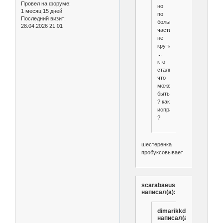
Провел на форуме:
но
1 месяц 15 дней
по
Последний визит:
большей
28.04.2026 21:01
части
не
крутит
...
кто
сталкивался
что
может
быть
? как
исправить
?
шестеренка
пробуксовывает
scarabaeus
написал(а):
dimarikkdv
написал(а):