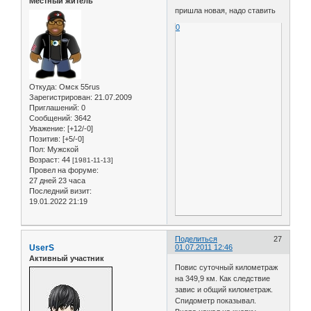
Местный житель
пришла новая, надо ставить
0
Откуда:
Омск 55rus
Зарегистрирован
: 21.07.2009
Приглашений:
0
Сообщений:
3642
Уважение:
[+12/-0]
Позитив:
[+5/-0]
Пол:
Мужской
Возраст:
44
[1981-11-13]
Провел на форуме:
27 дней 23 часа
Последний визит:
19.01.2022 21:19
Поделиться
27
UserS
01.07.2011 12:46
Активный участник
Повис суточный километраж
на 349,9 км. Как следствие
завис и общий километраж.
Спидометр показывал.