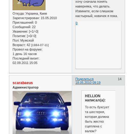
хочу сначала понять
наверняка, что делать.
Извините, если слишком
Откуда:
Украина, Киев
настырный, новичек я пока.
Зарегистрирован
: 15.05.2010
Приглашений:
0
0
Сообщений:
22
Уважение:
[+1/-0]
Позитив:
[+0/-0]
Пол:
Мужской
Возраст:
42
[1984-07-11]
Провел на форуме:
1 день 16 часов
Последний визит:
02.09.2011 15:05
Поделиться
14
scarabaeus
18.05.2010 09:19
Администратор
HELLION
написал(а):
То есть буксует
та шестерня,
которая должна
быть жестко
сцеплена с
валом?