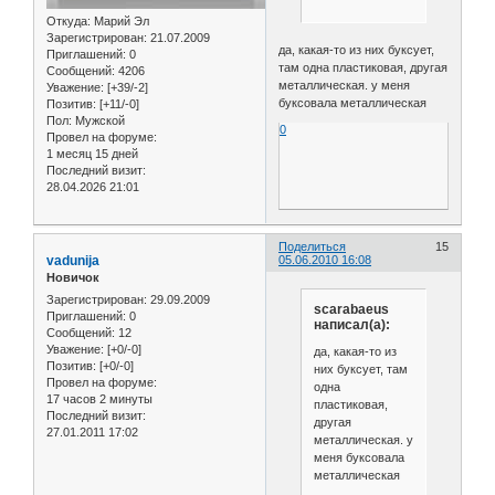
Откуда:
Марий Эл
Зарегистрирован
: 21.07.2009
да, какая-то из них буксует,
Приглашений:
0
там одна пластиковая, другая
Сообщений:
4206
металлическая. у меня
Уважение:
[+39/-2]
буксовала металлическая
Позитив:
[+11/-0]
Пол:
Мужской
0
Провел на форуме:
1 месяц 15 дней
Последний визит:
28.04.2026 21:01
Поделиться
15
vadunija
05.06.2010 16:08
Новичок
Зарегистрирован
: 29.09.2009
scarabaeus
Приглашений:
0
написал(а):
Сообщений:
12
Уважение:
[+0/-0]
да, какая-то из
Позитив:
[+0/-0]
них буксует, там
Провел на форуме:
одна
17 часов 2 минуты
пластиковая,
Последний визит:
другая
27.01.2011 17:02
металлическая. у
меня буксовала
металлическая