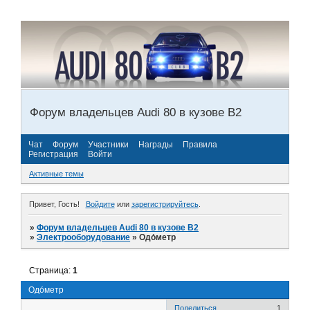
Форум владельцев Audi 80 в кузове В2
Чат
Форум
Участники
Награды
Правила
Регистрация
Войти
Активные темы
Привет, Гость!
Войдите
или
зарегистрируйтесь
.
»
Форум владельцев Audi 80 в кузове В2
»
Электрооборудование
»
Одо́метр
Страница:
1
Одо́метр
Поделиться
1