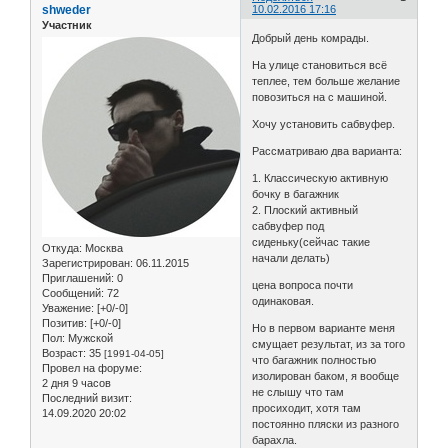
shweder
10.02.2016 17:16
Участник
Добрый день комрады.
На улице становиться всё
теплее, тем больше желание
повозиться на с машиной.
Хочу установить сабвуфер.
Рассматриваю два варианта:
1. Классическую активную
бочку в багажник
2. Плоский активный
сабвуфер под
сиденьку(сейчас такие
Откуда:
Москва
начали делать)
Зарегистрирован
: 06.11.2015
Приглашений:
0
цена вопроса почти
Сообщений:
72
одинаковая.
Уважение:
[+0/-0]
Позитив:
[+0/-0]
Но в первом варианте меня
Пол:
Мужской
смущает результат, из за того
Возраст:
35
[1991-04-05]
что багажник полностью
Провел на форуме:
изолирован баком, я вообще
2 дня 9 часов
не слышу что там
Последний визит:
просиходит, хотя там
14.09.2020 20:02
постоянно пляски из разного
барахла.