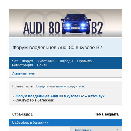
Форум владельцев Audi 80 в кузове В2
Чат
Форум
Участники
Награды
Правила
Регистрация
Войти
Активные темы
Привет, Гость!
Войдите
или
зарегистрируйтесь
.
»
Форум владельцев Audi 80 в кузове В2
»
АвтоЗвук
»
Сабвуфер в багажник
Страница:
1
Тема закрыта
Сабвуфер в багажник
Поделиться
1