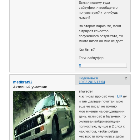
Если я положу туда
сабвуфер, я вообще его
почувствую? кто нибудь
ложил?
Во втором варианте, меня
смущает качество
полученного результата, т.к.
много низов он мне не даст.
Как быть?
Теги: сабвуфер
0
Поделиться
2
medbrat92
10.02.2016 17:54
Активный участник
shweder
я ж писал про саб уже
ТЫК
ну
и там дальше почитай, мож
еще че писал не помню.
мое мнение на сегодняшний
день, если саб в багажник, то
оклеивай виброизоляцией
полностью, лучше в 2 слоя с
нахлестом, чтобы ребра
жесткости получились дабы