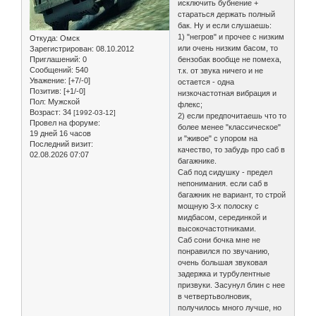
исключить бубнение +
стараться держать полный
бак. Ну и если слушаешь:
1) "негров" и прочее с низким
Откуда:
Омск
или очень низким басом, то
Зарегистрирован
: 08.10.2012
Приглашений:
0
бензобак вообще не помеха,
Сообщений:
540
т.к. от звука ничего и не
Уважение:
[+7/-0]
остается - одна
Позитив:
[+1/-0]
низкочастотная вибрация и
Пол:
Мужской
флекс;
Возраст:
34
[1992-03-12]
2) если предпочитаешь что то
Провел на форуме:
более менее "классическое"
19 дней 16 часов
и "живое" с упором на
Последний визит:
качество, то забудь про саб в
02.08.2026 07:07
багажнике.
Саб под сидушку - предел
непонимания. если саб в
багажник не вариант, то строй
мощную 3-х полоску с
мидбасом, серединкой и
высокочастотниками.
Саб сони бочка мне не
понравился по звучанию,
очень большая звуковая
задержка и турбулентные
призвуки. Засунул блин с нее
в четвертьволновик,
получилось много лучше, но