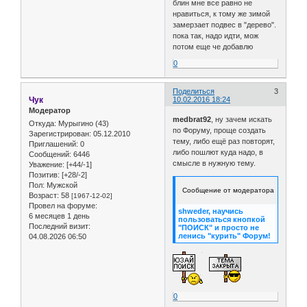
блин мне все равно не
нравиться, к тому же зимой
замерзает подвес в "дерево".
пока так, надо идти, мож
потом еще че добавлю
0
Поделиться
3
Чук
10.02.2016 18:24
Модератор
medbrat92
, ну зачем искать
Откуда:
Мурыгино (43)
по Форуму, проще создать
Зарегистрирован
: 05.12.2010
тему, либо ещё раз повторят,
Приглашений:
0
либо пошлют куда надо, в
Сообщений:
6446
смысле в нужную тему.
Уважение:
[+44/-1]
Позитив:
[+28/-2]
Пол:
Мужской
Сообщение от модератора
Возраст:
58
[1967-12-02]
Провел на форуме:
shweder
, научись
6 месяцев 1 день
пользоваться кнопкой
Последний визит:
"ПОИСК" и просто не
ленись "курить" Форум!
04.08.2026 06:50
0