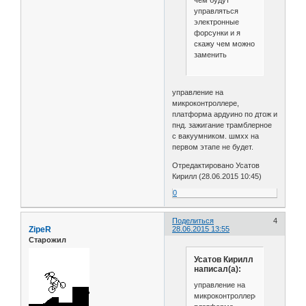
чем будут
управляться
электронные
форсунки и я
скажу чем можно
заменить
управление на
микроконтроллере,
платформа ардуино по дтож и
пнд. зажигание трамблерное
с вакуумником. шмхх на
первом этапе не будет.
Отредактировано Усатов
Кирилл (28.06.2015 10:45)
0
Поделиться
4
ZipeR
28.06.2015 13:55
Старожил
Усатов Кирилл
написал(а):
управление на
микроконтроллере,