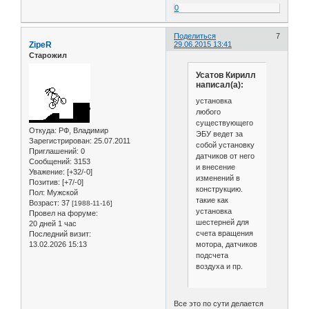
0
Поделиться
7
ZipeR
29.06.2015 13:41
Старожил
Усатов Кирилл
написал(а):
установка
любого
существующего
Откуда:
РФ, Владимир
ЭБУ ведет за
Зарегистрирован
: 25.07.2011
собой установку
Приглашений:
0
датчиков от него
Сообщений:
3153
и внесение
Уважение:
[+32/-0]
изменений в
Позитив:
[+7/-0]
конструкцию.
Пол:
Мужской
такие как
Возраст:
37
[1988-11-16]
установка
Провел на форуме:
шестерней для
20 дней 1 час
счета вращения
Последний визит:
мотора, датчиков
13.02.2026 15:13
подсчета
воздуха и пр.
Все это по сути делается