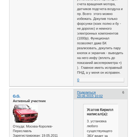
счета вращения мотора,
датчиков подсчета воздуха и
пр. Всего этого можно
избежать. Докупив только
форсунки (коих полно и бу -
не дорогих) и немного
электронных компонентов
(1000р). Функционал
позволяет даже БК
реализовать, докупить пару
кнопок и экранчик - выводить
на него инфу (вплоть до
показаний акселерометра =)
). Главное иметь исправный
ПНД, а у меня он исправен.
0
Поделиться
6
G.G.
29.06.2015 10:02
Активный участник
Усатов Кирилл
написал(а):
3. установка
любого
Откуда:
Москва-Королев-
существующего
Переславль
Зарегистрирован
: 19.05.2011
ЭБУ ведет за