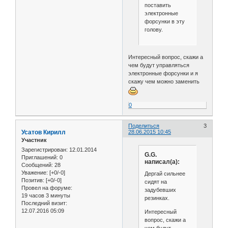
поставить
электронные
форсунки в эту
голову.
Интересный вопрос, скажи а
чем будут управляться
электронные форсунки и я
скажу чем можно заменить
0
Поделиться
3
Усатов Кирилл
28.06.2015 10:45
Участник
Зарегистрирован
: 12.01.2014
G.G.
Приглашений:
0
написал(а):
Сообщений:
28
Уважение:
[+0/-0]
Дергай сильнее
Позитив:
[+0/-0]
сидят на
Провел на форуме:
задубевших
19 часов 3 минуты
резинках.
Последний визит:
12.07.2016 05:09
Интересный
вопрос, скажи а