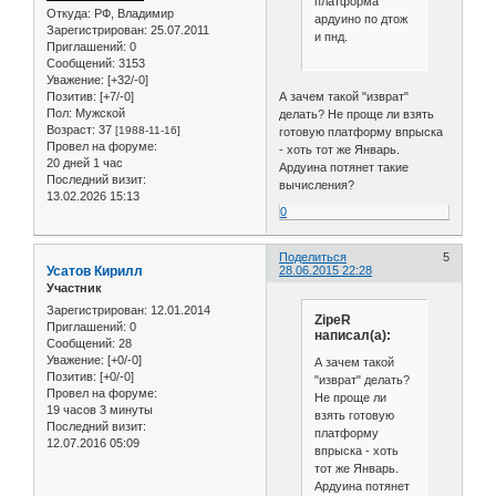
платформа
Откуда:
РФ, Владимир
ардуино по дтож
Зарегистрирован
: 25.07.2011
и пнд.
Приглашений:
0
Сообщений:
3153
Уважение:
[+32/-0]
Позитив:
[+7/-0]
А зачем такой "изврат"
Пол:
Мужской
делать? Не проще ли взять
Возраст:
37
[1988-11-16]
готовую платформу впрыска
Провел на форуме:
- хоть тот же Январь.
20 дней 1 час
Ардуина потянет такие
Последний визит:
вычисления?
13.02.2026 15:13
0
Поделиться
5
Усатов Кирилл
28.06.2015 22:28
Участник
Зарегистрирован
: 12.01.2014
ZipeR
Приглашений:
0
написал(а):
Сообщений:
28
Уважение:
[+0/-0]
А зачем такой
Позитив:
[+0/-0]
"изврат" делать?
Провел на форуме:
Не проще ли
19 часов 3 минуты
взять готовую
Последний визит:
платформу
12.07.2016 05:09
впрыска - хоть
тот же Январь.
Ардуина потянет