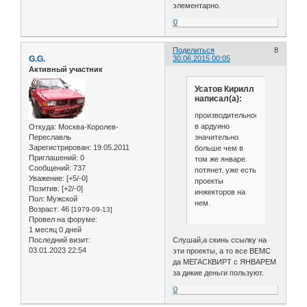
элементарно.
0
Поделиться
8
G.G.
30.06.2015 00:05
Активный участник
Усатов Кирилл
написал(а):
производительности
в ардуино
Откуда:
Москва-Королев-
значительно
Переславль
Зарегистрирован
: 19.05.2011
больше чем в
Приглашений:
0
том же январе.
Сообщений:
737
потянет. уже есть
Уважение:
[+5/-0]
проекты
Позитив:
[+2/-0]
инжекторов на
Пол:
Мужской
нем.
Возраст:
46
[1979-09-13]
Провел на форуме:
1 месяц 0 дней
Последний визит:
Слушай,а скинь ссылку на
03.01.2023 22:54
эти проекты, а то все ВЕМС
да МЕГАСКВИРТ с ЯНВАРЕМ
за дикие деньги пользуют.
0