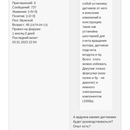
Приглашений:
0
собой установку
Сообщений:
737
датчиков от него
Уважение:
[+5/-0]
и внесение
Позитив:
[+2/-0]
изменений в
Пол:
Мужской
конструкцию.
Возраст:
46
[1979-09-13]
такие как
Провел на форуме:
установка
1 месяц 0 дней
шестерней для
Последний визит:
счета вращения
03.01.2023 22:54
мотора, датчиков
подсчета
воздуха и пр.
Всего этого
можно избежать.
Докупив только
форсунки (коих
полно и бу - не
дорогих) и
немного
электронных
компонентов
(1000р).
А ардуина какими датчиками
будет руководствоваться?
Опыт есть?