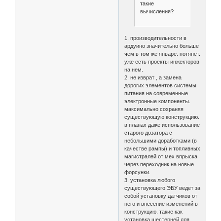
такие
вычисления?
1. производительности в
ардуино значительно больше
чем в том же январе. потянет.
уже есть проекты инжекторов
на нем.
2. не изврат , а замена
дорогих элементов системы
питания на современные
электронные компоненты.
максимально сохраняя
существующую конструкцию.
в планах даже использование
старого дозатора с
небольшими доработками (в
качестве рампы) и топливных
магистралей от мех впрыска
через переходник на новые
форсунки.
3. установка любого
существующего ЭБУ ведет за
собой установку датчиков от
него и внесение изменений в
конструкцию. такие как
установка шестерней для