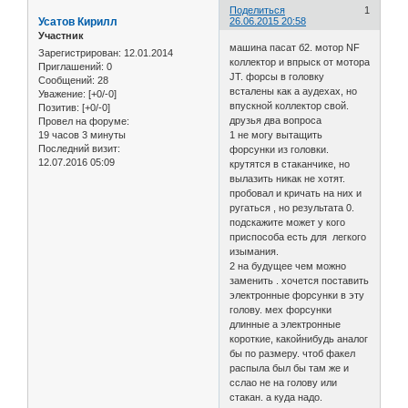
Поделиться
1
Усатов Кирилл
26.06.2015 20:58
Участник
машина пасат б2. мотор NF
Зарегистрирован
: 12.01.2014
коллектор и впрыск от мотора
Приглашений:
0
JT. форсы в головку
Сообщений:
28
всталены как а аудехах, но
Уважение:
[+0/-0]
впускной коллектор свой.
Позитив:
[+0/-0]
друзья два вопроса
Провел на форуме:
19 часов 3 минуты
1 не могу вытащить
Последний визит:
форсунки из головки.
12.07.2016 05:09
крутятся в стаканчике, но
вылазить никак не хотят.
пробовал и кричать на них и
ругаться , но результата 0.
подскажите может у кого
приспособа есть для легкого
изымания.
2 на будущее чем можно
заменить . хочется поставить
электронные форсунки в эту
голову. мех форсунки
длинные а электронные
короткие, какойнибудь аналог
бы по размеру. чтоб факел
распыла был бы там же и
сслао не на голову или
стакан. а куда надо.