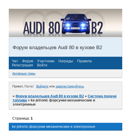
Форум владельцев Audi 80 в кузове В2
Чат
Форум
Участники
Награды
Правила
Регистрация
Войти
Активные темы
Привет, Гость!
Войдите
или
зарегистрируйтесь
.
»
Форум владельцев Audi 80 в кузове В2
»
Система подачи
топлива
»
ke jetronic форсунки механические и
электронные
Страница:
1
ke jetronic форсунки механические и электронные