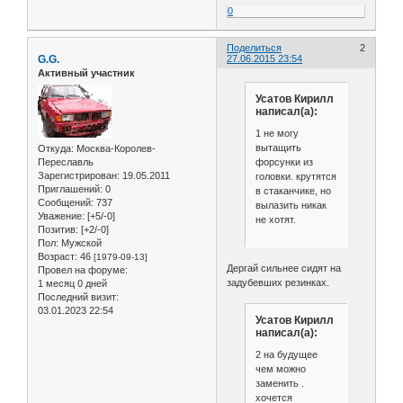
0
Поделиться
2
G.G.
27.06.2015 23:54
Активный участник
Усатов Кирилл
написал(а):
1 не могу
вытащить
Откуда:
Москва-Королев-
форсунки из
Переславль
Зарегистрирован
: 19.05.2011
головки. крутятся
Приглашений:
0
в стаканчике, но
Сообщений:
737
вылазить никак
Уважение:
[+5/-0]
не хотят.
Позитив:
[+2/-0]
Пол:
Мужской
Возраст:
46
[1979-09-13]
Дергай сильнее сидят на
Провел на форуме:
задубевших резинках.
1 месяц 0 дней
Последний визит:
03.01.2023 22:54
Усатов Кирилл
написал(а):
2 на будущее
чем можно
заменить .
хочется