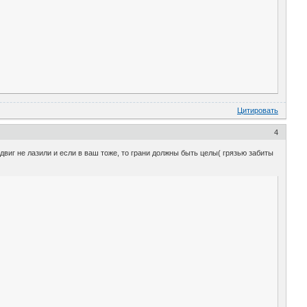
Цитировать
4
иг не лазили и если в ваш тоже, то грани должны быть целы( грязью забиты