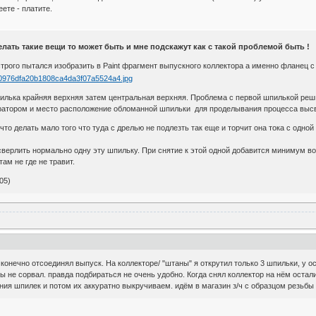
ете - платите.
лать такие вещи то может быть и мне подскажут как с такой проблемой быть !
 строго пытался изобразить в Paint фрагмент выпускного коллектора а именно фланец 
пилька крайняя верхняя затем центральная верхняя. Проблема с первой шпилькой ре
юратором и место расположение обломанной шпильки для проделывания процесса выс
 что делать мало того что туда с дрелью не подлезть так еще и торчит она тока с одно
сверлить нормально одну эту шпильку. При снятие к этой одной добавится минимум во
там не где не травит.
05)
конечно отсоединял выпуск. На коллекторе/ "штаны" я открутил только 3 шпильки, у ос
ы не сорвал. правда подбираться не очень удобно. Когда снял коллектор на нём остал
ния шпилек и потом их аккуратно выкручиваем. идём в магазин з/ч с образцом резьбы 