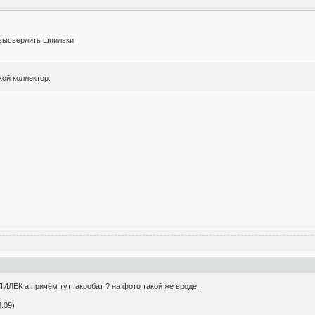
 высверлить шпильки
кой коллектор.
ИЛЕК а причём тут акробат ? на фото такой же вроде..
:09)