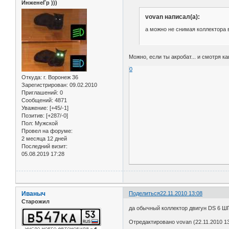
ИнженеГр )))
vovan написал(а):
а можно не снимая коллектора
Можно, если ты акробат... и смотря ка
0
Откуда:
г. Воронеж 36
Зарегистрирован
: 09.02.2010
Приглашений:
0
Сообщений:
4871
Уважение:
[+45/-1]
Позитив:
[+287/-0]
Пол:
Мужской
Провел на форуме:
2 месяца 12 дней
Последний визит:
05.08.2019 17:28
Иваныч
Поделиться
22.11.2010 13:08
Старожил
да обычный коллектор двигун DS 6 ШП
Отредактировано vovan (22.11.2010 13