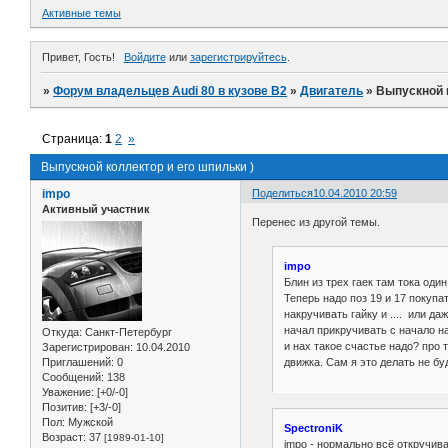
Активные темы
Привет, Гость!
Войдите
или
зарегистрируйтесь
.
»
Форум владельцев Audi 80 в кузове В2
»
Двигатель
»
Выпускной к
Страница:
1
2
»
Выпускной коллектор и его шпильки )
impo
Поделиться
10.04.2010 20:59
Активный участник
Перенес из другой темы.
impo
Блин из трех гаек там тока один
Теперь надо поз 19 и 17 покупа
накручивать гайку и .... или д
начал прикручивать с начало н
Откуда:
Санкт-Петербург
и нах такое счастье надо? про 
Зарегистрирован
: 10.04.2010
движка. Сам я это делать не бу
Приглашений:
0
Сообщений:
138
Уважение:
[+0/-0]
Позитив:
[+3/-0]
Пол:
Мужской
SpectroniK
Возраст:
37
[1989-01-10]
impo - нормально всё откручива