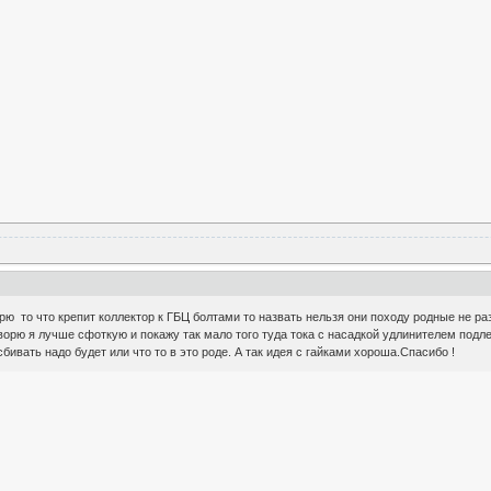
рю то что крепит коллектор к ГБЦ болтами то назвать нельзя они походу родные не ра
говорю я лучше сфоткую и покажу так мало того туда тока с насадкой удлинителем подл
сбивать надо будет или что то в это роде. А так идея с гайками хороша.Спасибо !