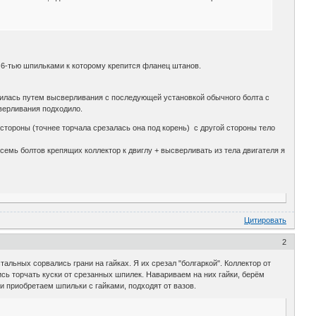
с 6-тью шпильками к которому крепится фланец штанов.
шилась путем высверливания с последующей установкой обычного болта с
верливания подходило.
й стороны (точнее торчала срезалась она под корень) с другой стороны тело
семь болтов крепящих коллектор к двиглу + высверливать из тела двигателя я
Цитировать
2
тальных сорвались грани на гайках. Я их срезал "болгаркой". Коллектор от
ись торчать куски от срезанных шпилек. Навариваем на них гайки, берём
и приобретаем шпильки с гайками, подходят от вазов.