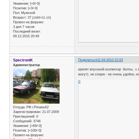
Уважение:
[+0/-0]
Позитив:
[+3/-0]
Пол:
Мужской
Возраст:
37
[1989-01-10]
Провел на форуме:
3 дня 7 часов
Последний визит:
09.12.2015 20:49
SpectroniK
Поделиться
11.04.2010 22:03
Администратор
крепят впускной коллектор болты, с 
могут). не спорю - не очень удобно, н
0
Откуда:
РФ г.Рязань62
Зарегистрирован
: 21.07.2009
Приглашений:
0
Сообщений:
3746
Уважение:
[+69/-0]
Позитив:
[+100/-0]
Провел на форуме: