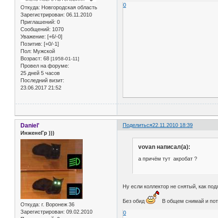
0
Откуда:
Новгородская область
Зарегистрирован
: 06.11.2010
Приглашений:
0
Сообщений:
1070
Уважение:
[+6/-0]
Позитив:
[+0/-1]
Пол:
Мужской
Возраст:
68
[1958-01-11]
Провел на форуме:
25 дней 5 часов
Последний визит:
23.06.2017 21:52
Daniel'
Поделиться
22.11.2010 18:39
ИнженеГр )))
vovan написал(а):
а причём тут акробат ?
Ну если коллектор не снятый, как под
Без обид
В общем снимай и пот
Откуда:
г. Воронеж 36
Зарегистрирован
: 09.02.2010
0