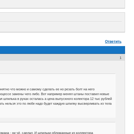
Ответить
1
онятно что можно и самому сделать ее но резать болт на него
в процессе замены чего либо. Вот например менял штаны поставил новые
я шпилька в руках осталась а цена выпускного колектора 12 тыс рублей
звать нельзя это по любе надо будет каждую шпилку высверливать из тела
сломана - ни чё, сделал. И шпильки обломанные из коллектора