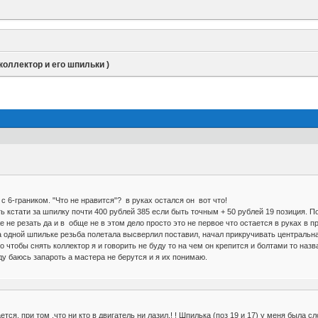
оллектор и его шпильки )
 с 6-граником. "Что не нравится"? в руках остался он вот что!
ть кстати за шпилку почти 400 рублей 385 если быть точным + 50 рублей 19 позиция. П
аже не резать да и в обще не в этом дело просто это не первое что остается в руках 
а одной шпильке резьба полетала высверлил поставил, начал прикручивать центральна
то чтобы снять коллектор я и говорить не буду то на чем он крепится и болтами то на
ду баюсь запароть а мастера не берутся и я их понимаю.
ется, при том ,что ни кто в двигатель ни лазил.! ! Шпилька (поз 19 и 17) у меня была 