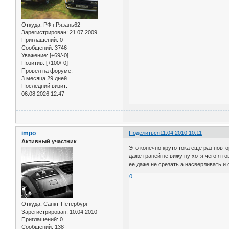
Откуда:
РФ г.Рязань62
Зарегистрирован
: 21.07.2009
Приглашений:
0
Сообщений:
3746
Уважение:
[+69/-0]
Позитив:
[+100/-0]
Провел на форуме:
3 месяца 29 дней
Последний визит:
06.08.2026 12:47
impo
Поделиться
11.04.2010 10:11
Активный участник
Это конечно круто тока еще раз повто
даже граней не вижу ну хотя чего я 
ее даже не срезать а насверливать и 
0
Откуда:
Санкт-Петербург
Зарегистрирован
: 10.04.2010
Приглашений:
0
Сообщений:
138