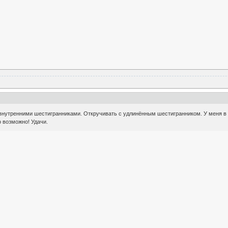
внутренними шестигранниками. Откручивать c удлинённым шестигранником. У меня в дв
о возможно! Удачи.