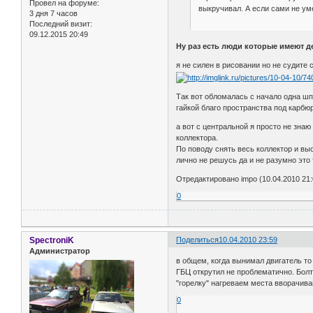
Провел на форуме:
выкручивал. А если сами не уме
3 дня 7 часов
Последний визит:
09.12.2015 20:49
Ну раз есть люди которые имеют де
я не силен в рисовании но не судите
Так вот обломалась с начало одна ш
гайкой благо пространства под карб
а вот с центральной я просто не знаю
коллектора.
По поводу снять весь коллектор и вы
лично не решусь да и не разумно это 
Отредактировано impo (10.04.2010 21:
0
SpectroniK
Поделиться
10.04.2010 23:59
Администратор
в общем, когда вынимал двигатель то 
ГБЦ открутил не проблематично. Болт
"горелку" нагреваем места вворачива
0