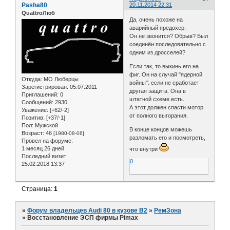
Pasha80
20.11.2014 22:31
QuattroЛюб
Да, очень похоже на
аварийный предохер.
Он не звонится? Обрыв? Был
соединён последовательно с
одним из дросселей?
Если так, то выкинь его на
фиг. Он на случай "ядерной
Откуда:
МО Люберцы
войны": если не сработает
Зарегистрирован
: 05.07.2011
другая защита. Она в
Приглашений:
0
штатной схеме есть.
Сообщений:
2930
А этот должен спасти мотор
Уважение:
[+62/-2]
от полного выгорания.
Позитив:
[+37/-1]
Пол:
Мужской
В конце концов можешь
Возраст:
46
[1980-08-06]
разломать его и посмотреть,
Провел на форуме:
1 месяц 26 дней
что внутри
Последний визит:
0
25.02.2018 13:37
Страница:
1
»
Форум владельцев Audi 80 в кузове В2
»
РемЗона
»
Восстановление ЭСП фирмы Pimax