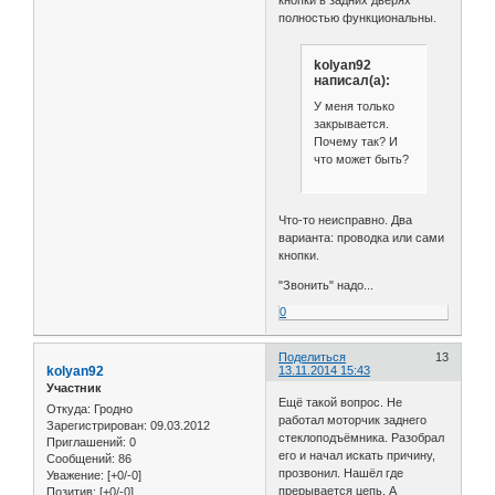
кнопки в задних дверях
полностью функциональны.
kolyan92
написал(а):
У меня только
закрывается.
Почему так? И
что может быть?
Что-то неисправно. Два
варианта: проводка или сами
кнопки.
"Звонить" надо...
0
Поделиться
13
kolyan92
13.11.2014 15:43
Участник
Ещё такой вопрос. Не
Откуда:
Гродно
работал моторчик заднего
Зарегистрирован
: 09.03.2012
стеклоподъёмника. Разобрал
Приглашений:
0
его и начал искать причину,
Сообщений:
86
прозвонил. Нашёл где
Уважение:
[+0/-0]
прерывается цепь. А
Позитив:
[+0/-0]