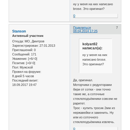
ну у меня на них написано
brose. Это оригинал?
0
Поделиться
7
Stanson
08.04.2014 17:25
Активный участник
Откуда:
МО, Дмитров
kolyan92
Зарегистрирован
: 27.01.2013
написал(а):
Приглашений:
0
Сообщений:
171
ну у меня на них
Уважение:
[+6/-0]
написано brose.
Позитив:
[+0/-0]
Это оригинал?
Пол:
Мужской
Провел на форуме:
8 дней 5 часов
Да, оригинал.
Последний визит:
Моторчики с редукторами
18.09.2017 19:47
бери от сотки - они точно
такие же, а соточные
стеклоподъёмники совсем не
раритет.
Трос - купить тросик 2мм из
нержавейки и заменить. Ну
или из соточного
стеклоподъёмника извлечь.
0