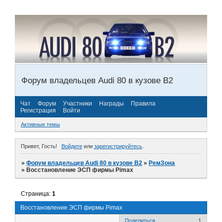
Форум владельцев Audi 80 в кузове В2
Чат
Форум
Участники
Награды
Правила
Регистрация
Войти
Активные темы
Привет, Гость!
Войдите
или
зарегистрируйтесь
.
»
Форум владельцев Audi 80 в кузове В2
»
РемЗона
»
Восстановление ЭСП фирмы Pimax
Страница:
1
Восстановление ЭСП фирмы Pimax
Поделиться
1