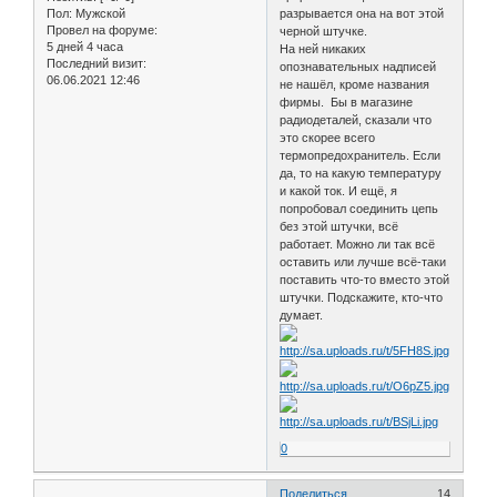
Пол:
Мужской
разрывается она на вот этой
Провел на форуме:
черной штучке.
5 дней 4 часа
На ней никаких
Последний визит:
опознавательных надписей
06.06.2021 12:46
не нашёл, кроме названия
фирмы. Бы в магазине
радиодеталей, сказали что
это скорее всего
термопредохранитель. Если
да, то на какую температуру
и какой ток. И ещё, я
попробовал соединить цепь
без этой штучки, всё
работает. Можно ли так всё
оставить или лучше всё-таки
поставить что-то вместо этой
штучки. Подскажите, кто-что
думает.
0
Поделиться
14