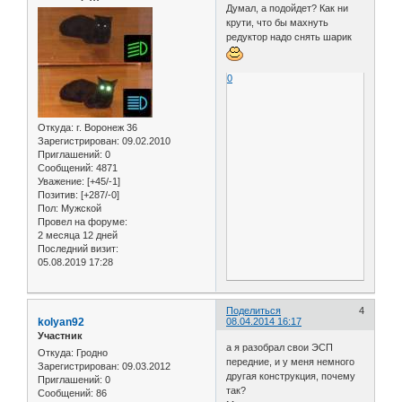
Думал, а подойдет? Как ни
крути, что бы махнуть
редуктор надо снять шарик
0
Откуда:
г. Воронеж 36
Зарегистрирован
: 09.02.2010
Приглашений:
0
Сообщений:
4871
Уважение:
[+45/-1]
Позитив:
[+287/-0]
Пол:
Мужской
Провел на форуме:
2 месяца 12 дней
Последний визит:
05.08.2019 17:28
Поделиться
4
kolyan92
08.04.2014 16:17
Участник
а я разобрал свои ЭСП
Откуда:
Гродно
передние, и у меня немного
Зарегистрирован
: 09.03.2012
другая конструкция, почему
Приглашений:
0
так?
Сообщений:
86