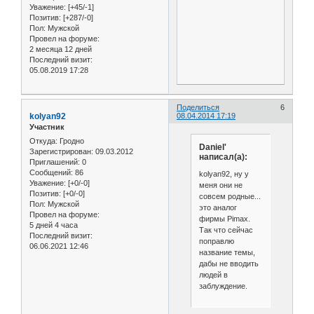
Уважение:
[+45/-1]
Позитив:
[+287/-0]
Пол:
Мужской
Провел на форуме:
2 месяца 12 дней
Последний визит:
05.08.2019 17:28
Поделиться
6
kolyan92
08.04.2014 17:19
Участник
Откуда:
Гродно
Daniel'
Зарегистрирован
: 09.03.2012
написал(а):
Приглашений:
0
Сообщений:
86
kolyan92, ну у
Уважение:
[+0/-0]
меня они не
Позитив:
[+0/-0]
совсем родные...
Пол:
Мужской
это аналог
Провел на форуме:
фирмы Pimax.
5 дней 4 часа
Так что сейчас
Последний визит:
поправлю
06.06.2021 12:46
название темы,
дабы не вводить
людей в
заблуждение.