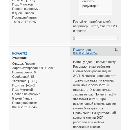
Позитив:
[+0/-0]
смазать
Пол:
Мужской
редуктор?
Провел на форуме:
8 дней 5 часов
Последний визит:
Густой литиевой смазкой
18.09.2017 19:47
например. Литол, Castrol LMX
и прочая.
0
Поделиться
11
kolyan92
08.08.2014 20:57
Участник
Напишу здесь, больше негде.
Откуда:
Гродно
Расскажите как работает
Зарегистрирован
: 09.03.2012
кнопка блокировки задних
Приглашений:
0
ЭСП. В книжке написано, что
Сообщений:
86
только при нажатии кнопки,
Уважение:
[+0/-0]
окно можно закрывать и
Позитив:
[+0/-0]
Пол:
Мужской
открывать. У меня только
Провел на форуме:
закрывается. Почему так? И
5 дней 4 часа
что может быть? При
Последний визит:
выключенной кнопке, задние
06.06.2021 12:46
кнопки блокируются.
Правильно? На центральной
консоле кнопки ЭСП
работают при любом
положении кнопки