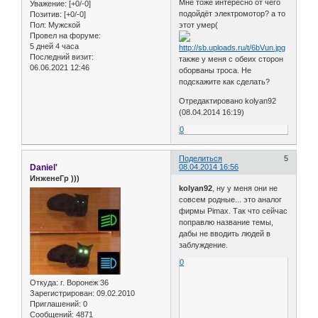
Мне тоже интересно от чего
Уважение:
[+0/-0]
подойдёт электромотор? а то
Позитив:
[+0/-0]
Пол:
Мужской
этот умер(
Провел на форуме:
5 дней 4 часа
Последний визит:
также у меня с обеих сторон
06.06.2021 12:46
оборваны троса. Не
подскажите как сделать?
Отредактировано kolyan92
(08.04.2014 16:19)
0
Поделиться
5
Daniel'
08.04.2014 16:56
ИнженеГр )))
kolyan92
, ну у меня они не
совсем родные... это аналог
фирмы Pimax. Так что сейчас
поправлю название темы,
дабы не вводить людей в
заблуждение.
0
Откуда:
г. Воронеж 36
Зарегистрирован
: 09.02.2010
Приглашений:
0
Сообщений:
4871