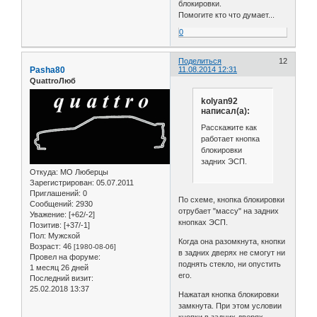
блокировки.
Помогите кто что думает...
0
Поделиться
12
Pasha80
11.08.2014 12:31
QuattroЛюб
kolyan92
написал(а):
Расскажите как
работает кнопка
блокировки
задних ЭСП.
Откуда:
МО Люберцы
Зарегистрирован
: 05.07.2011
Приглашений:
0
По схеме, кнопка блокировки
Сообщений:
2930
отрубает "массу" на задних
Уважение:
[+62/-2]
кнопках ЭСП.
Позитив:
[+37/-1]
Пол:
Мужской
Когда она разомкнута, кнопки
Возраст:
46
[1980-08-06]
в задних дверях не смогут ни
Провел на форуме:
поднять стекло, ни опустить
1 месяц 26 дней
его.
Последний визит:
25.02.2018 13:37
Нажатая кнопка блокировки
замкнута. При этом условии