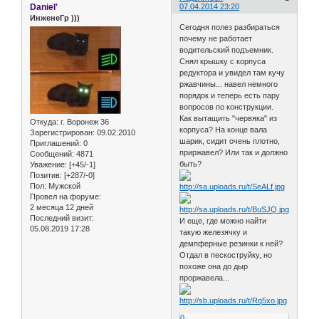
Daniel'
07.04.2014 23:20
ИнженеГр )))
Сегодня полез разбираться
почему не работает
водительский подъемник.
Снял крышку с корпуса
редуктора и увидел там кучу
ржавчины... навел немного
порядок и теперь есть пару
вопросов по конструкции.
Как вытащить "червяка" из
Откуда:
г. Воронеж 36
корпуса? На конце вала
Зарегистрирован
: 09.02.2010
шарик, сидит очень плотно,
Приглашений:
0
приржавел? Или так и должно
Сообщений:
4871
быть?
Уважение:
[+45/-1]
Позитив:
[+287/-0]
Пол:
Мужской
Провел на форуме:
2 месяца 12 дней
Последний визит:
И еще, где можно найти
05.08.2019 17:28
такую железячку и
демпферные резинки к ней?
Отдал в пескоструйку, но
похоже она до дыр
проржавела...
0