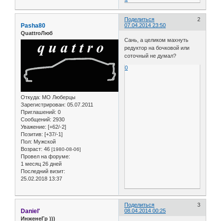
Поделиться
2
Pasha80
07.04.2014 23:50
QuattroЛюб
Сань, а целиком махнуть
редуктор на бочковой или
соточный не думал?
0
Откуда:
МО Люберцы
Зарегистрирован
: 05.07.2011
Приглашений:
0
Сообщений:
2930
Уважение:
[+62/-2]
Позитив:
[+37/-1]
Пол:
Мужской
Возраст:
46
[1980-08-06]
Провел на форуме:
1 месяц 26 дней
Последний визит:
25.02.2018 13:37
Поделиться
3
Daniel'
08.04.2014 00:25
ИнженеГр )))