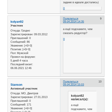
задние в идеале достались)
0
Поделиться
9
kolyan92
09.04.2014 14:35
Участник
а ещё подскажите, чем
Откуда:
Гродно
смазать редуктор?
Зарегистрирован
: 09.03.2012
Приглашений:
0
0
Сообщений:
86
Уважение:
[+0/-0]
Позитив:
[+0/-0]
Пол:
Мужской
Провел на форуме:
5 дней 4 часа
Последний визит:
06.06.2021 12:46
Поделиться
10
Stanson
09.04.2014 15:03
Активный участник
Откуда:
МО, Дмитров
kolyan92
Зарегистрирован
: 27.01.2013
написал(а):
Приглашений:
0
Сообщений:
171
а ещё
Уважение:
[+6/-0]
подскажите, чем