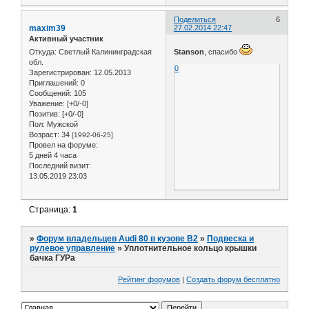
Поделиться
6
maxim39
27.02.2014 22:47
Активный участник
Откуда:
Светлый Калининградская
Stanson
, спасибо
обл.
0
Зарегистрирован
: 12.05.2013
Приглашений:
0
Сообщений:
105
Уважение:
[+0/-0]
Позитив:
[+0/-0]
Пол:
Мужской
Возраст:
34
[1992-06-25]
Провел на форуме:
5 дней 4 часа
Последний визит:
13.05.2019 23:03
Страница:
1
»
Форум владельцев Audi 80 в кузове В2
»
Подвеска и
рулевое управление
»
Уплотнительное кольцо крышки
бачка ГУРа
Рейтинг форумов
|
Создать форум бесплатно