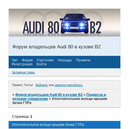
Форум владельцев Audi 80 в кузове В2
Чат
Форум
Участники
Награды
Правила
Регистрация
Войти
Активные темы
Привет, Гость!
Войдите
или
зарегистрируйтесь
.
»
Форум владельцев Audi 80 в кузове В2
»
Подвеска и
рулевое управление
»
Уплотнительное кольцо крышки
бачка ГУРа
Страница:
1
Уплотнительное кольцо крышки бачка ГУРа