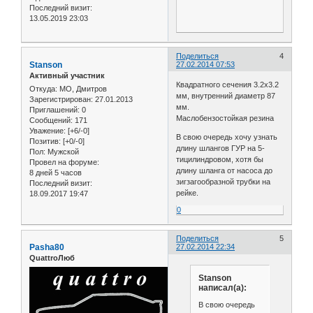
Последний визит:
13.05.2019 23:03
Поделиться
4
Stanson
27.02.2014 07:53
Активный участник
Квадратного сечения 3.2х3.2
Откуда:
МО, Дмитров
мм, внутренний диаметр 87
Зарегистрирован
: 27.01.2013
мм.
Приглашений:
0
Маслобензостойкая резина
Сообщений:
171
Уважение:
[+6/-0]
В свою очередь хочу узнать
Позитив:
[+0/-0]
длину шлангов ГУР на 5-
Пол:
Мужской
тицилиндровом, хотя бы
Провел на форуме:
длину шланга от насоса до
8 дней 5 часов
зигзагообразной трубки на
Последний визит:
рейке.
18.09.2017 19:47
0
Поделиться
5
Pasha80
27.02.2014 22:34
QuattroЛюб
Stanson
написал(а):
В свою очередь