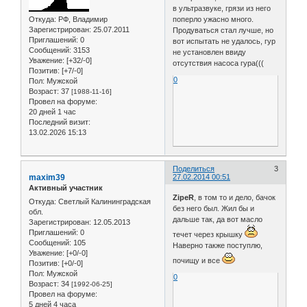
в ультразвуке, грязи из него
Откуда:
РФ, Владимир
поперло ужасно много.
Зарегистрирован
: 25.07.2011
Продуваться стал лучше, но
Приглашений:
0
вот испытать не удалось, гур
Сообщений:
3153
не установлен ввиду
Уважение:
[+32/-0]
отсутствия насоса гура(((
Позитив:
[+7/-0]
0
Пол:
Мужской
Возраст:
37
[1988-11-16]
Провел на форуме:
20 дней 1 час
Последний визит:
13.02.2026 15:13
Поделиться
3
maxim39
27.02.2014 00:51
Активный участник
ZipeR
, в том то и дело, бачок
Откуда:
Светлый Калининградская
без него был. Жил бы и
обл.
дальше так, да вот масло
Зарегистрирован
: 12.05.2013
Приглашений:
0
течет через крышку
Сообщений:
105
Наверно также поступлю,
Уважение:
[+0/-0]
почищу и все
Позитив:
[+0/-0]
Пол:
Мужской
0
Возраст:
34
[1992-06-25]
Провел на форуме:
5 дней 4 часа