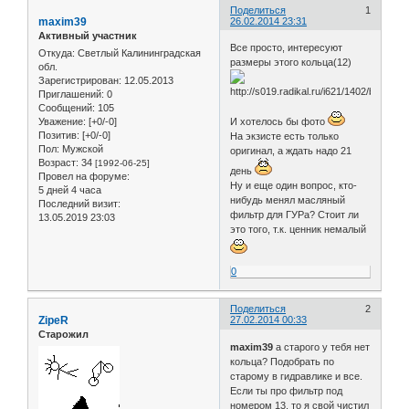
Поделиться
1
maxim39
26.02.2014 23:31
Активный участник
Все просто, интересуют
Откуда:
Светлый Калининградская
размеры этого кольца(12)
обл.
Зарегистрирован
: 12.05.2013
Приглашений:
0
Сообщений:
105
Уважение:
[+0/-0]
И хотелось бы фото
Позитив:
[+0/-0]
На экзисте есть только
Пол:
Мужской
оригинал, а ждать надо 21
Возраст:
34
[1992-06-25]
день
Провел на форуме:
Ну и еще один вопрос, кто-
5 дней 4 часа
нибудь менял масляный
Последний визит:
фильтр для ГУРа? Стоит ли
13.05.2019 23:03
это того, т.к. ценник немалый
0
Поделиться
2
ZipeR
27.02.2014 00:33
Старожил
maxim39
а старого у тебя нет
кольца? Подобрать по
старому в гидравлике и все.
Если ты про фильтр под
номером 13, то я свой чистил