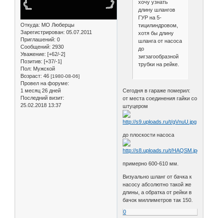
хочу узнать
длину шлангов
ГУР на 5-
Откуда:
МО Люберцы
тицилиндровом,
Зарегистрирован
: 05.07.2011
хотя бы длину
Приглашений:
0
шланга от насоса
Сообщений:
2930
до
Уважение:
[+62/-2]
зигзагообразной
Позитив:
[+37/-1]
трубки на рейке.
Пол:
Мужской
Возраст:
46
[1980-08-06]
Провел на форуме:
1 месяц 26 дней
Сегодня в гараже померил:
Последний визит:
от места соединения гайки со
25.02.2018 13:37
штуцером
до плоскости насоса
примерно 600-610 мм.
Визуально шланг от бачка к
насосу абсолютно такой же
длины, а обратка от рейки в
бачок миллиметров так 150.
0