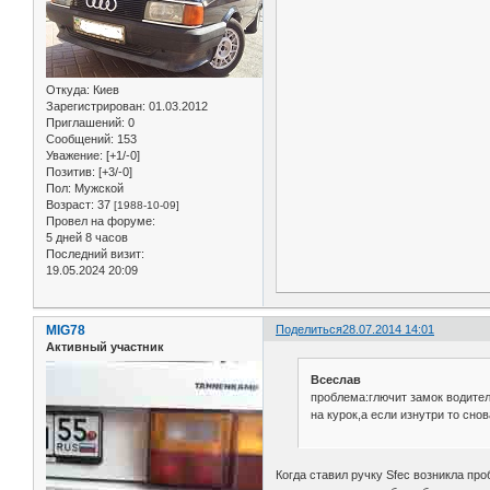
Откуда:
Киев
Зарегистрирован
: 01.03.2012
Приглашений:
0
Сообщений:
153
Уважение:
[+1/-0]
Позитив:
[+3/-0]
Пол:
Мужской
Возраст:
37
[1988-10-09]
Провел на форуме:
5 дней 8 часов
Последний визит:
19.05.2024 20:09
MIG78
Поделиться
28.07.2014 14:01
Активный участник
Всеслав
проблема:глючит замок водител
на курок,а если изнутри то сно
Когда ставил ручку Sfec возникла пр