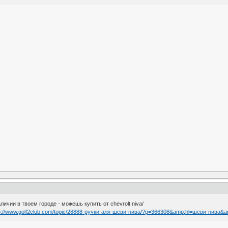
личии в твоем городе - можешь купить от chevrolt niva/
p://www.golf2club.com/topic/28888-ручки-аля-шеви-нива/?p=366308&amp;hl=шеви-нива&