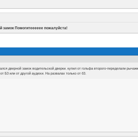
й замок Помогитееееее пожалуйста!
лся дверной замок водительской дверки. купил от гольфа второго-переделали рычажки
от Б3 или от другой аудюхи. На развалах только от б3.