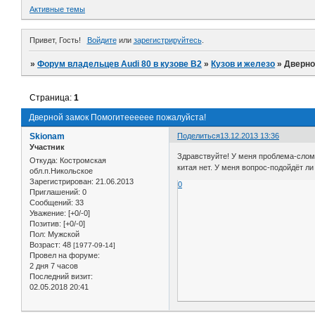
Активные темы
Привет, Гость!
Войдите
или
зарегистрируйтесь
.
»
Форум владельцев Audi 80 в кузове В2
»
Кузов и железо
»
Дверно
Страница:
1
Дверной замок Помогитееееее пожалуйста!
Skionam
Поделиться
13.12.2013 13:36
Участник
Здравствуйте! У меня проблема-слома
Откуда:
Костромская
китая нет. У меня вопрос-подойдёт ли 
обл.п.Никольское
Зарегистрирован
: 21.06.2013
0
Приглашений:
0
Сообщений:
33
Уважение:
[+0/-0]
Позитив:
[+0/-0]
Пол:
Мужской
Возраст:
48
[1977-09-14]
Провел на форуме:
2 дня 7 часов
Последний визит:
02.05.2018 20:41