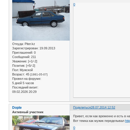
0
Откуда:
Piter.kz
Зарегистрирован
: 19.09.2013
Приглашений:
0
Сообщений:
211
Уважение:
[+1/-2]
Позитив:
[+5/-2]
Пол:
Мужской
Возраст:
45
[1981-05-07]
Провел на форуме:
5 дней 5 часов
Последний визит:
09.02.2026 20:29
Dople
Поделиться
28.07.2014 12:52
Активный участник
Привет, если как временно и есть в на
Вот темка как мужик переделывал
htt
0