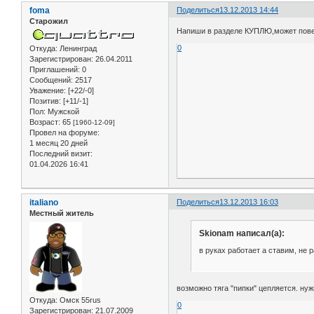
foma
Поделиться
13.12.2013 14:44
Старожил
Напиши в разделе КУПЛЮ,может повез
0
Откуда:
Ленинград
Зарегистрирован
: 26.04.2011
Приглашений:
0
Сообщений:
2517
Уважение:
[+22/-0]
Позитив:
[+11/-1]
Пол:
Мужской
Возраст:
65
[1960-12-09]
Провел на форуме:
1 месяц 20 дней
Последний визит:
01.04.2026 16:41
italiano
Поделиться
13.12.2013 16:03
Местный житель
Skionam написал(а):
в руках работает а ставим, не 
возможно тяга "пипки" цепляется. ну
Откуда:
Омск 55rus
0
Зарегистрирован
: 21.07.2009