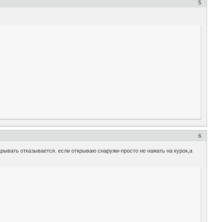
5
6
крывать отказывается. если открываю снаружи-просто не нажать на курок,а