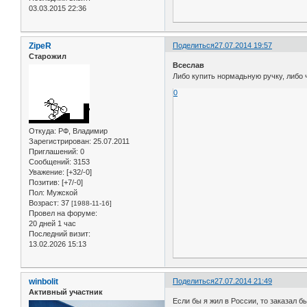
03.03.2015 22:36
ZipeR
Поделиться
27.07.2014 19:57
Старожил
Всеслав
Либо купить нормадьную ручку, либо ч
0
Откуда:
РФ, Владимир
Зарегистрирован
: 25.07.2011
Приглашений:
0
Сообщений:
3153
Уважение:
[+32/-0]
Позитив:
[+7/-0]
Пол:
Мужской
Возраст:
37
[1988-11-16]
Провел на форуме:
20 дней 1 час
Последний визит:
13.02.2026 15:13
winbolit
Поделиться
27.07.2014 21:49
Активный участник
Если бы я жил в России, то заказал б