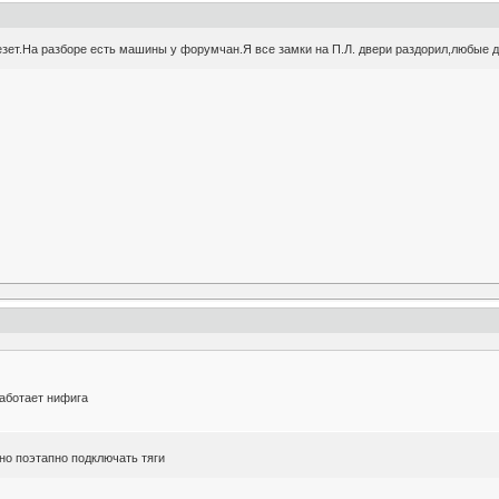
ет.На разборе есть машины у форумчан.Я все замки на П.Л. двери раздорил,любые д
работает нифига
жно поэтапно подключать тяги