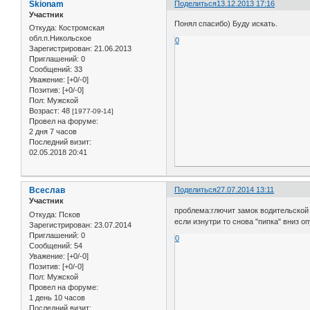
Skionam
Поделиться
13.12.2013 17:16
Участник
Понял спасибо) Буду искать.
Откуда:
Костромская
обл.п.Никольское
0
Зарегистрирован
: 21.06.2013
Приглашений:
0
Сообщений:
33
Уважение:
[+0/-0]
Позитив:
[+0/-0]
Пол:
Мужской
Возраст:
48
[1977-09-14]
Провел на форуме:
2 дня 7 часов
Последний визит:
02.05.2018 20:41
Всеслав
Поделиться
27.07.2014 13:11
Участник
проблема:глючит замок водительской 
Откуда:
Псков
если изнутри то снова "пипка" вниз о
Зарегистрирован
: 23.07.2014
Приглашений:
0
0
Сообщений:
54
Уважение:
[+0/-0]
Позитив:
[+0/-0]
Пол:
Мужской
Провел на форуме:
1 день 10 часов
Последний визит: