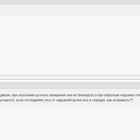
двери. при опускании ручного запирания она ее блокирует,а при обратном подъеме от
пускается. если отсоединяю тягу от наружней ручки-все в порядке. как исправить??