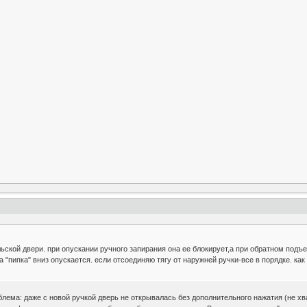
ьской двери. при опускании ручного запирания она ее блокирует,а при обратном подъ
ва "пипка" вниз опускается. если отсоединяю тягу от наружней ручки-все в порядке. ка
облема: даже с новой ручкой дверь не открывалась без дополнительного нажатия (не х