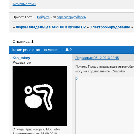
Активные темы
Привет, Гость!
Войдите
или
зарегистрируйтесь
.
»
Форум владельцев Audi 80 в кузове В2
»
Электрооборудование
Страница:
1
Какие реле стоят на машине с JN?
Kto_takoy
Поделиться
05.12.2013 22:45
Модератор
Привет. Прошу владельцев автомобиле
могу на ход поставить. Спасибо!
0
Откуда:
Красногорск, Мос. обл.
Зарегистрирован
: 16.09.2010