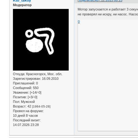
Kto_takoy
Поделиться
07.12.2013 00:13
Модератор
Мотор запускается и работает 3 секу
не проверял ни искру, ни насос. Насо
0
Откуда:
Красногорск, Мос. обл.
Зарегистрирован
: 16.09.2010
Приглашений:
0
Сообщений:
550
Уважение:
[+14/-0]
Позитив:
[+3/-0]
Пол:
Мужской
Возраст:
42
[1984-05-28]
Провел на форуме:
10 дней 8 часов
Последний визит:
14.07.2026 23:28