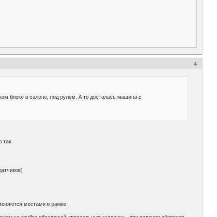
4
ом блоке в салоне, под рулем. А то досталась машина с
 так:
датчиков)
 меняются местами в рамке.