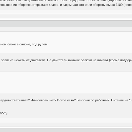
озможность завести двигатель не влияют. Реле поддержки ХХ всего лишь управляет кл
повышения оборотов открывает клапан и закрывает его если обороты выше 1100 (опять 
ном блоке в салоне, под рулем.
ависит, нежели от двигателя. На двигатель никакие релюхи не влияют (кроме поддерж
пердит-схватывает? Или совсем нет? Искра есть? Бензонасос рабочий? Питание на ЭБУ
0:28)