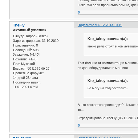
К слову, никакие из этих релюх на в
ниже 750 если правильно помню, для 
0
TheFly
Поделиться
06.12.2013 10:19
Активный участник
Откуда:
Киров (Вятка)
Kto_takoy написал(а):
Зарегистрирован
: 31.10.2010
Приглашений:
0
какие реле стоят в коммутацион
Сообщений:
508
Уважение:
[+3/-0]
Позитив:
[+1/-0]
Там больше от комплектации машины з
Пол:
Мужской
от доп. оборудования в машине.
Возраст:
50
[1975-09-25]
Провел на форуме:
14 дней 23 часа
Kto_takoy написал(а):
Последний визит:
11.01.2021 07:31
не могу на ход поставить.
А что конкретно происходит? Чихает-
то...
Отредактировано TheFly (06.12.2013 1
0