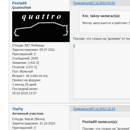
Pasha80
Поделиться
07.12.2013 01:01
QuattroЛюб
Kto_takoy написал(а):
Мотор запускается и работает 
Похоже, что только на "дозняке" от п
Откуда:
МО Люберцы
0
Зарегистрирован
: 05.07.2011
Приглашений:
0
Сообщений:
2930
Уважение:
[+62/-2]
Позитив:
[+37/-1]
Пол:
Мужской
Возраст:
46
[1980-08-06]
Провел на форуме:
1 месяц 26 дней
Последний визит:
25.02.2018 13:37
TheFly
Поделиться
07.12.2013 22:23
Активный участник
Откуда:
Киров (Вятка)
Pasha80 написал(а):
Зарегистрирован
: 31.10.2010
Приглашений:
0
Похоже, что только на "дозняке