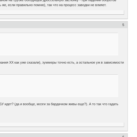
апаном на трубке обходящей дроссельную заслонку - при падении оборотов
же, если правильно помню), так что на процесс заводки не влияет.
5
ания ХХ как уже сказали), зуммеры точно есть, а остальное уж в зависимости
 идет? (да и вообще, мозги за бардачком живы еще?). А то так что гадать