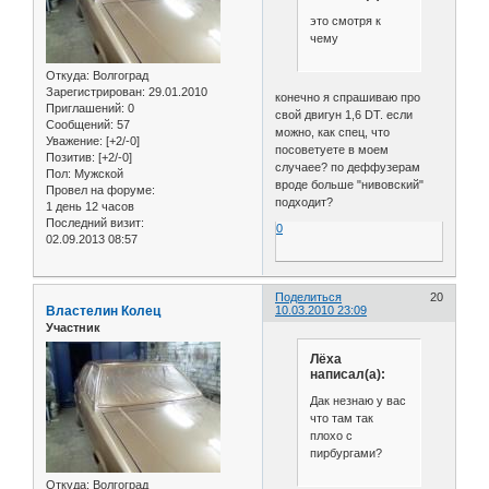
это смотря к
чему
Откуда:
Волгоград
Зарегистрирован
: 29.01.2010
конечно я спрашиваю про
Приглашений:
0
свой двигун 1,6 DT. если
Сообщений:
57
можно, как спец, что
Уважение:
[+2/-0]
посоветуете в моем
Позитив:
[+2/-0]
случаее? по деффузерам
Пол:
Мужской
вроде больше "нивовский"
Провел на форуме:
подходит?
1 день 12 часов
Последний визит:
0
02.09.2013 08:57
Поделиться
20
Властелин Колец
10.03.2010 23:09
Участник
Лёха
написал(а):
Дак незнаю у вас
что там так
плохо с
пирбургами?
Откуда:
Волгоград