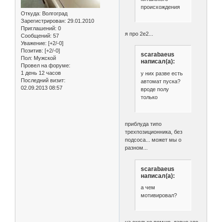
происхождения
Откуда:
Волгоград
Зарегистрирован
: 29.01.2010
Приглашений:
0
я про 2е2...
Сообщений:
57
Уважение:
[+2/-0]
Позитив:
[+2/-0]
scarabaeus
Пол:
Мужской
написал(а):
Провел на форуме:
1 день 12 часов
у них разве есть
Последний визит:
автомат пуска?
02.09.2013 08:57
вроде полу
только
приблуда типо
трехпозиционника, без
подсоса... может мы о
разном...
scarabaeus
написал(а):
а чем
мотивировал?