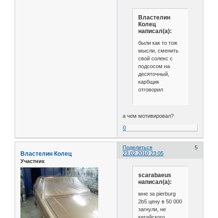
Властелин
Колец
написал(а):
были как то тож
мысли, сменить
свой солекс с
подсосом на
десяточный,
карбщик
отговорил
а чем мотивировал?
0
Поделиться
5
Властелин Колец
23.02.2010 23:05
Участник
scarabaeus
написал(а):
мне за pierburg
2b5 цену в 50 000
загнули, не
китайского