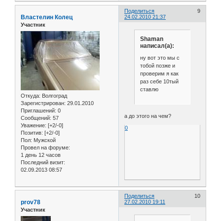
Поделиться
9
Властелин Колец
24.02.2010 21:37
Участник
Shaman
написал(а):
ну вот это мы с
тобой позже и
проверим я как
раз себе 10тый
ставлю
Откуда:
Волгоград
Зарегистрирован
: 29.01.2010
Приглашений:
0
а до этого на чем?
Сообщений:
57
Уважение:
[+2/-0]
0
Позитив:
[+2/-0]
Пол:
Мужской
Провел на форуме:
1 день 12 часов
Последний визит:
02.09.2013 08:57
Поделиться
10
prov78
27.02.2010 19:11
Участник