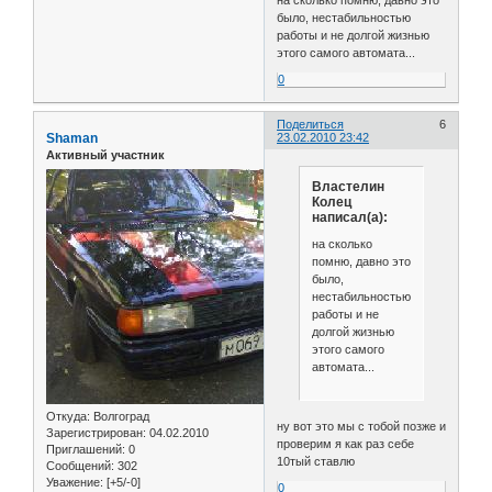
на сколько помню, давно это
было, нестабильностью
работы и не долгой жизнью
этого самого автомата...
0
Поделиться
6
Shaman
23.02.2010 23:42
Активный участник
Властелин
Колец
написал(а):
на сколько
помню, давно это
было,
нестабильностью
работы и не
долгой жизнью
этого самого
автомата...
Откуда:
Волгоград
ну вот это мы с тобой позже и
Зарегистрирован
: 04.02.2010
проверим я как раз себе
Приглашений:
0
10тый ставлю
Сообщений:
302
Уважение:
[+5/-0]
0