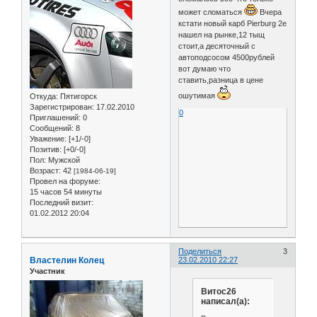
может сломаться
Вчера
кстати новый карб Pierburg 2e
нашел на рынке,12 тыщ
стоит,а десяточный с
автоподсосом 4500рублей
вот думаю что
ставить,разница в цене
ошутимая
Откуда:
Пятигорск
Зарегистрирован
: 17.02.2010
0
Приглашений:
0
Сообщений:
8
Уважение:
[+1/-0]
Позитив:
[+0/-0]
Пол:
Мужской
Возраст:
42
[1984-06-19]
Провел на форуме:
15 часов 54 минуты
Последний визит:
01.02.2012 20:04
Поделиться
3
Властелин Колец
23.02.2010 22:27
Участник
Витос26
написал(а):