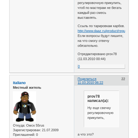
регулировочную прикупить,
чтоб по мастерам не бегать
каждый раз смесь
выставлять.
Ссыль по тарировкам карбов.
http://www.daaz.ru/product/regul/solex.
Если вопросы будут пишите,
на что смогу отвечу
обязательно.
Отредактировано prov78
(11.03.2010 00:44)
0
Поделиться
22
italiano
11.03.2010 06:22
Местный житель
prov78
написал(а):
Ну еще свечку
регулировочную
прикупить,
Откуда:
Омск 55rus
Зарегистрирован
: 21.07.2009
а что это?
Приглашений:
0