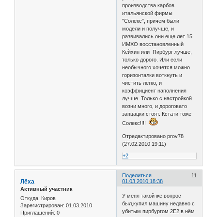
производства карбов
итальянской фирмы
"Солекс", причем были
модели и получше, и
развивались они еще лет 15.
ИМХО восстановленный
Кейхин или Пирбург лучше,
только дорого. Или если
необычного хочется можно
горизонталки воткнуть и
чистить легко, и
коэффициент наполнения
лучше. Только с настройкой
возни много, и дороговато
запцацки стоят. Кстати тоже
Солекс!!!!
Отредактировано prov78
(27.02.2010 19:11)
+2
Поделиться
11
Лёха
01.03.2010 18:38
Активный участник
У меня такой же вопрос
Откуда:
Киров
был,купил машину недавно с
Зарегистрирован
: 01.03.2010
убитым пирбургом 2Е2,в нём
Приглашений:
0