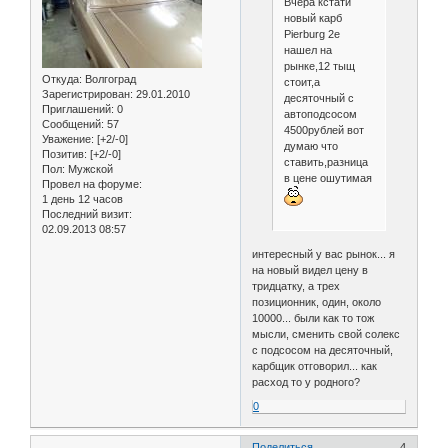
Вчера кстати
новый карб
Pierburg 2e
нашел на
рынке,12 тыщ
Откуда:
Волгоград
стоит,а
Зарегистрирован
: 29.01.2010
десяточный с
Приглашений:
0
автоподсосом
Сообщений:
57
4500рублей вот
Уважение:
[+2/-0]
думаю что
Позитив:
[+2/-0]
ставить,разница
Пол:
Мужской
в цене ошутимая
Провел на форуме:
1 день 12 часов
Последний визит:
02.09.2013 08:57
интересный у вас рынок... я
на новый видел цену в
тридцатку, а трех
позиционник, один, около
10000... были как то тож
мысли, сменить свой солекс
с подсосом на десяточный,
карбщик отговорил... как
расход то у родного?
0
Поделиться
4