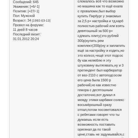
сломалось всё что возможно
Сообщений:
645
но машина как то ещё ехала
Уважение:
[+6/-1]
с проваломи,был выбор
Позитив:
[+27/-1]
Пол:
Мужской
купить Пирбург у знакомых
Возраст:
34
[1992-03-13]
за 2,5 р+ настройка и тд,карб
Провел на форуме:
полностью рабочий или взять
11 дней 8 часов
девятошный за 500 р+
Последний визит:
сдлеать плиту(это рублей
31.01.2012 20:24
300р)купить рем
комплект(200р)ну и заплатить
ещё за настройку и ездить,но
это колхоз,+ещё этот подсос
бу как нелюблю я эту
штуковину вытягивать,ну и 3
претиндент был карбюратор
от ваз-2110 с автоподсосом
его цена была 1500 р
рабочий,но как известно
гемора с десятошным
достаточно,вот думал я
между этими карбами солекс
восьмёрошный сразу
отпал,потом посоветовался
с ребятами говорят что ты
думаешь если есть
возможность поставить
оригинал да по такой
цене,ставь не задумывайся,с