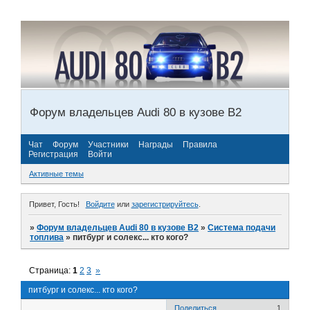
Форум владельцев Audi 80 в кузове В2
Чат
Форум
Участники
Награды
Правила
Регистрация
Войти
Активные темы
Привет, Гость!
Войдите
или
зарегистрируйтесь
.
»
Форум владельцев Audi 80 в кузове В2
»
Система подачи
топлива
»
питбург и солекс... кто кого?
Страница:
1
2
3
»
питбург и солекс... кто кого?
Поделиться
1