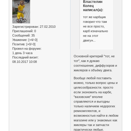
Властелин
Колец
написал(а):
тот же карбщик
говорил что там
не все просто,
Зарегистрирован
: 27.02.2010
карб изначально
Приглашений:
0
Сообщений:
35
не на этот
Уважение:
[+4/-0]
двигун...
Позитив:
[+0/-0]
Провел на форуме:
1 день 3 часа
Основной критерий "тот, не
Последний визит:
тот", как я думаю
08.10.2017 10:08
соотношение, диффузоров и
жиклеров к объёму двига.
Вообще любой поставить
можно, только вопрос цены и
целесообразности. просто
если экономить на карбе,
"вазовские" вполне
справляются и выгодны
только наличием недорогих
ремкомплектов, и
возможностью найти в любом
магазине или у знакомых как
жиклеры так и запчасти
практически любые.