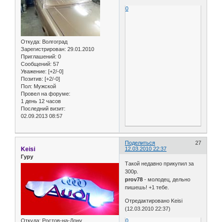
0
Откуда:
Волгоград
Зарегистрирован
: 29.01.2010
Приглашений:
0
Сообщений:
57
Уважение:
[+2/-0]
Позитив:
[+2/-0]
Пол:
Мужской
Провел на форуме:
1 день 12 часов
Последний визит:
02.09.2013 08:57
Поделиться
27
Keisi
12.03.2010 22:37
Гуру
Такой недавно прикупил за
300р.
prov78
- молодец, дельно
пишешь! +1 тебе.
Отредактировано Keisi
(12.03.2010 22:37)
Откуда:
Ростов-на-Дону
0