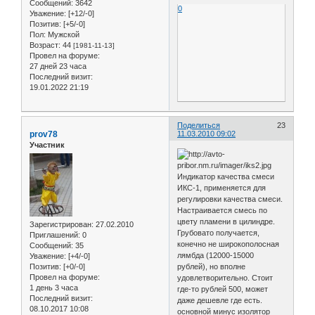
Сообщений:
3642
0
Уважение:
[+12/-0]
Позитив:
[+5/-0]
Пол:
Мужской
Возраст:
44
[1981-11-13]
Провел на форуме:
27 дней 23 часа
Последний визит:
19.01.2022 21:19
Поделиться
23
prov78
11.03.2010 09:02
Участник
Индикатор качества смеси
ИКС-1, применяется для
регулировки качества смеси.
Настраивается смесь по
цвету пламени в цилиндре.
Зарегистрирован
: 27.02.2010
Грубовато получается,
Приглашений:
0
конечно не широкополосная
Сообщений:
35
лямбда (12000-15000
Уважение:
[+4/-0]
Позитив:
[+0/-0]
рублей), но вполне
Провел на форуме:
удовлетворительно. Стоит
1 день 3 часа
где-то рублей 500, может
Последний визит:
даже дешевле где есть.
08.10.2017 10:08
основной минус изолятор