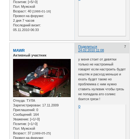
Позитив:
[+5/-0]
Пол:
Мужской
Возраст:
40
[1986-01-16]
Провел на форуме:
2 дня 7 часов
Последний визит:
05.11.2010 06:33
Поделиться
7
MAWR
24.02.2010 11:08
Активный участник
у меня стоит от девятки
только не настроиный
говарят если настроить будет
нештяк и расход меньше и
ехать будет также но
проблемма с ним нужно
ставить нулевик чтобы грязь
не попадала ато соликс
боится грязи !
Откуда:
ТУЛА
Зарегистрирован
: 17.11.2009
0
Приглашений:
0
Сообщений:
164
Уважение:
[+1/-0]
Позитив:
[+1/-0]
Пол:
Мужской
Возраст:
37
[1989-05-25]
Провел на форуме: