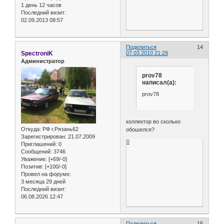
1 день 12 часов
Последний визит:
02.09.2013 08:57
Поделиться
14
SpectroniK
07.03.2010 21:29
Администратор
prov78
написал(а):
prov78
коллектор во сколько
Откуда:
РФ г.Рязань62
обошелся?
Зарегистрирован
: 21.07.2009
0
Приглашений:
0
Сообщений:
3746
Уважение:
[+69/-0]
Позитив:
[+100/-0]
Провел на форуме:
3 месяца 29 дней
Последний визит:
06.08.2026 12:47
Поделиться
15