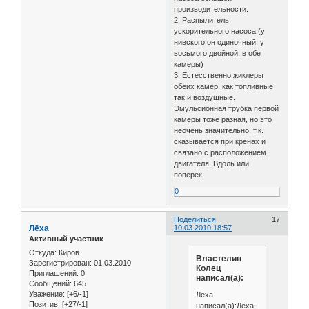
производительности.
2. Распылитель
ускорительного насоса (у
нивского он одиночный, у
восьмого двойной, в обе
камеры)
3. Естесственно жиклеры
обеих камер, как топливные
так и воздушные.
Эмульсионная трубка первой
камеры тоже разная, но это
неочень значительно, т.к.
сказывается при кренах и
связано с расположением
двигателя. Вдоль или
поперек.
0
Поделиться
17
Лёха
10.03.2010 18:57
Активный участник
Откуда:
Киров
Властелин
Зарегистрирован
: 01.03.2010
Колец
Приглашений:
0
написал(а):
Сообщений:
645
Уважение:
[+6/-1]
Лёха
Позитив:
[+27/-1]
написал(а):Лёха,