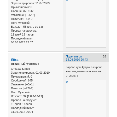
Зарегистрирован
: 21.07.2009
Приглашений:
0
Сообщений:
1668
Уважение:
[+26/-3]
Позитив:
[+51/-0]
Пол:
Мужской
Возраст:
55
[1970-10-13]
Провел на форуме:
12 дней 13 часов
Последний визит:
06.10.2023 12:57
Поделиться
28
Лёха
13.04.2010 20:43
Активный участник
Карбов для Аудюх в кирове
Откуда:
Киров
хватает,незнаю как вам их
Зарегистрирован
: 01.03.2010
отсылать
Приглашений:
0
Сообщений:
645
0
Уважение:
[+6/-1]
Позитив:
[+27/-1]
Пол:
Мужской
Возраст:
34
[1992-03-13]
Провел на форуме:
11 дней 8 часов
Последний визит:
31.01.2012 20:24