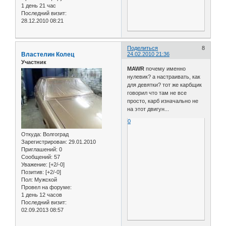
1 день 21 час
Последний визит:
28.12.2010 08:21
Поделиться
8
Властелин Колец
24.02.2010 21:36
Участник
MAWR
почему именно
нулевик? а настраивать, как
для девятки? тот же карбщик
говорил что там не все
просто, карб изначально не
на этот двигун...
0
Откуда:
Волгоград
Зарегистрирован
: 29.01.2010
Приглашений:
0
Сообщений:
57
Уважение:
[+2/-0]
Позитив:
[+2/-0]
Пол:
Мужской
Провел на форуме:
1 день 12 часов
Последний визит:
02.09.2013 08:57