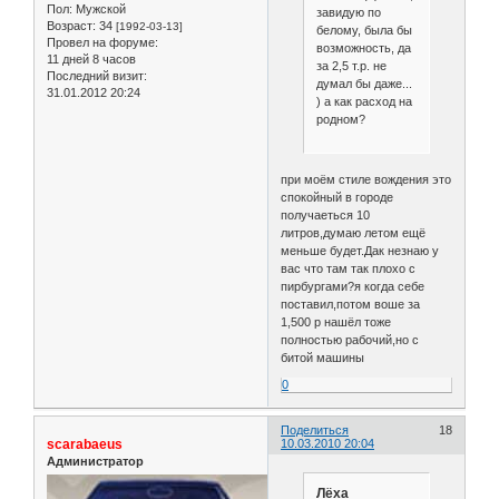
Пол:
Мужской
завидую по
Возраст:
34
[1992-03-13]
белому, была бы
Провел на форуме:
возможность, да
11 дней 8 часов
за 2,5 т.р. не
Последний визит:
думал бы даже...
31.01.2012 20:24
) а как расход на
родном?
при моём стиле вождения это
спокойный в городе
получаеться 10
литров,думаю летом ещё
меньше будет.Дак незнаю у
вас что там так плохо с
пирбургами?я когда себе
поставил,потом воше за
1,500 р нашёл тоже
полностью рабочий,но с
битой машины
0
Поделиться
18
scarabaeus
10.03.2010 20:04
Администратор
Лёха