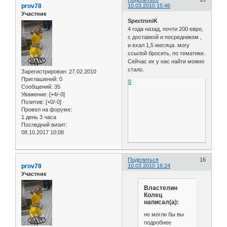
prov78
10.03.2010 15:46
Участник
SpectroniK
4 года назад, почти 200 евро,
с доставкой и посредником ,
и ехал 1,5 месяца. могу
ссылой бросить, по тематике.
Сейчас их у нас найти можно
стало.
Зарегистрирован
: 27.02.2010
Приглашений:
0
0
Сообщений:
35
Уважение:
[+4/-0]
Позитив:
[+0/-0]
Провел на форуме:
1 день 3 часа
Последний визит:
08.10.2017 10:08
Поделиться
16
prov78
10.03.2010 16:24
Участник
Властелин
Колец
написал(а):
не могли бы вы
подробнее