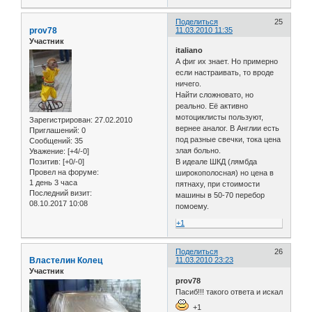
Поделиться
25
prov78
11.03.2010 11:35
Участник
italiano
А фиг их знает. Но примерно
если настраивать, то вроде
ничего.
Найти сложновато, но
реально. Её активно
мотоциклисты пользуют,
Зарегистрирован
: 27.02.2010
вернее аналог. В Англии есть
Приглашений:
0
под разные свечки, тока цена
Сообщений:
35
злая больно.
Уважение:
[+4/-0]
Позитив:
[+0/-0]
В идеале ШКД (лямбда
Провел на форуме:
широкополосная) но цена в
1 день 3 часа
пятнаху, при стоимости
Последний визит:
машины в 50-70 перебор
08.10.2017 10:08
помоему.
+1
Поделиться
26
Властелин Колец
11.03.2010 23:23
Участник
prov78
Пасиб!!! такого ответа и искал
+1