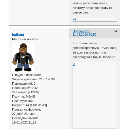
можно расколоть легко,
поэтому если две брать то
самое оно.
+1
Поделиться
24
italiano
11.03.2010 10:52
Местный житель
что то пахоже на
доперестроечную штукенцию,
её щас выпускают или
распродают старые запасы?
0
Откуда:
Омск 55rus
Зарегистрирован
: 21.07.2009
Приглашений:
0
Сообщений:
3642
Уважение:
[+12/-0]
Позитив:
[+5/-0]
Пол:
Мужской
Возраст:
44
[1981-11-13]
Провел на форуме:
27 дней 23 часа
Последний визит:
19.01.2022 21:19