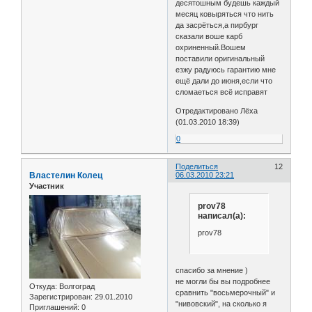
десятошным будешь каждый
месяц ковыряться что нить
да засрёться,а пирбург
сказали воше карб
охриненный.Вошем
поставили оригинальный
езжу радуюсь гарантию мне
ещё дали до июня,если что
сломаеться всё исправят
Отредактировано Лёха
(01.03.2010 18:39)
0
Поделиться
12
Властелин Колец
06.03.2010 23:21
Участник
prov78
написал(а):
prov78
спасибо за мнение )
не могли бы вы подробнее
Откуда:
Волгоград
сравнить "восьмерочный" и
Зарегистрирован
: 29.01.2010
"нивовский", на сколько я
Приглашений:
0