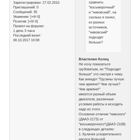
сравнить
Зарегистрирован
: 27.02.2010
"восьмерочный"
Приглашений:
0
Сообщений:
35
и "нивовский", на
Уважение:
[+4/-0]
сколько я понял,
Позитив:
[+0/-0]
из разных
Провел на форуме:
источников,
1 день 3 часа
"нивовский"
Последний визит:
подходит
08.10.2017 10:08
больше?
Властелин Колец
Не хочу показаться
грубоватым, но "Подходит
больше" это смотря к чему.
Как анекдот "Грузины лучше
чем армяне? Чем лучше?
Чем армяне!"
имеется разный объем
двигателя, различные
условия работы и исходить
надо из этого.
Основное отличие "нивского"
(ДААЗ-2173) от
"восьмерочного"(ДААЗ-2108)
в следующих деталях:
1. Кулачек ускорительного
насоса большей