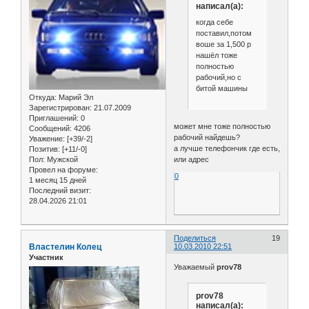
написал(а):
когда себе
поставил,потом
воше за 1,500 р
нашёл тоже
полностью
рабочий,но с
битой машины
Откуда:
Марий Эл
Зарегистрирован
: 21.07.2009
Приглашений:
0
может мне тоже полностью
Сообщений:
4206
рабочий найдешь?
Уважение:
[+39/-2]
а лучше телефончик где есть,
Позитив:
[+11/-0]
или адрес
Пол:
Мужской
Провел на форуме:
0
1 месяц 15 дней
Последний визит:
28.04.2026 21:01
Поделиться
19
Властелин Колец
10.03.2010 22:51
Участник
Уважаемый
prov78
prov78
написал(а):