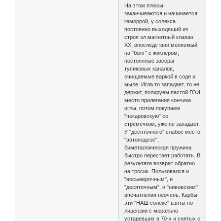
На этом плюсы
заканчиваются и начинается
геморрой, у солекса
постоянно выходящий из
строя эл.магнитный клапан
ХХ, впоследствии меняемый
на "болт" с жиклером,
постоянные засоры
тупиковых каналов,
очищаемые варкой в соде и
мыле. Игла то западает, то не
держит, полируем пастой ГОИ
место прилегания кончика
иглы, потом покупаем
"пекаровскую" со
стремечком, уже не западает.
У "десяточного" слабое место
"автоподсос",
биметаллическая пружина
быстро перестает работать. В
результате возврат обратно
на тросик. Пользовался и
"восьмерочным", и
"десяточным", и "нивовским"
впечатления неочень. Карбы
эти "НАШ солекс" взяты по
лицензии с морально
устаревших в 70-х и снятых с