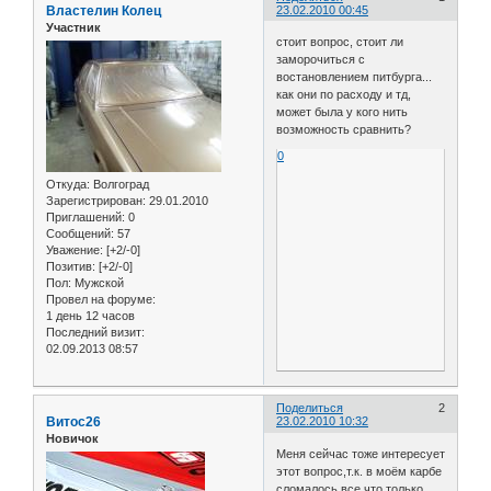
Властелин Колец
23.02.2010 00:45
Участник
стоит вопрос, стоит ли
заморочиться с
востановлением питбурга...
как они по расходу и тд,
может была у кого нить
возможность сравнить?
0
Откуда:
Волгоград
Зарегистрирован
: 29.01.2010
Приглашений:
0
Сообщений:
57
Уважение:
[+2/-0]
Позитив:
[+2/-0]
Пол:
Мужской
Провел на форуме:
1 день 12 часов
Последний визит:
02.09.2013 08:57
Поделиться
2
Витос26
23.02.2010 10:32
Новичок
Меня сейчас тоже интересует
этот вопрос,т.к. в моём карбе
сломалось все что только