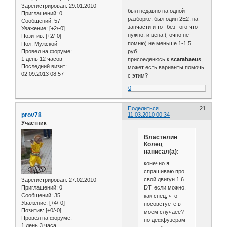
Зарегистрирован
: 29.01.2010
был недавно на одной
Приглашений:
0
разборке, был один 2Е2, на
Сообщений:
57
запчасти и тот без того что
Уважение:
[+2/-0]
нужно, и цена (точно не
Позитив:
[+2/-0]
помню) не меньше 1-1,5
Пол:
Мужской
Провел на форуме:
руб...
1 день 12 часов
присоеденюсь к
scarabaeus
,
Последний визит:
может есть варианты помочь
02.09.2013 08:57
с этим?
0
Поделиться
21
prov78
11.03.2010 00:34
Участник
Властелин
Колец
написал(а):
конечно я
спрашиваю про
свой двигун 1,6
Зарегистрирован
: 27.02.2010
DT. если можно,
Приглашений:
0
Сообщений:
35
как спец, что
Уважение:
[+4/-0]
посоветуете в
Позитив:
[+0/-0]
моем случаее?
Провел на форуме:
по деффузерам
1 день 3 часа