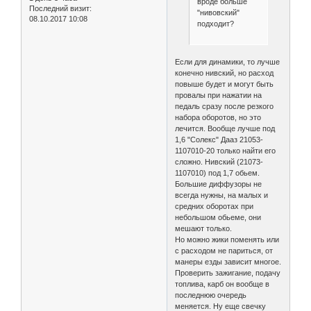
вроде больше
Последний визит:
"нивовский"
08.10.2017 10:08
подходит?
Если для динамики, то лучше
конечно нивский, но расход
повыше будет и могут быть
провалы при нажатии на
педаль сразу после резкого
набора оборотов, но это
лечится. Вообще лучше под
1,6 "Солекс" Дааз 21053-
1107010-20 только найти его
сложно. Нивский (21073-
1107010) под 1,7 обьем.
Большие диффузоры не
всегда нужны, на малых и
средних оборотах при
небольшом обьеме, они
мешают только.
Но можно жики поменять или
с расходом не париться, от
манеры езды зависит многое.
Проверить зажигание, подачу
топлива, карб он вообще в
последнюю очередь
меняется. Ну еще свечку