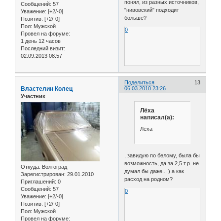
понял, из разных источников,
Сообщений:
57
"нивовский" подходит
Уважение:
[+2/-0]
больше?
Позитив:
[+2/-0]
Пол:
Мужской
0
Провел на форуме:
1 день 12 часов
Последний визит:
02.09.2013 08:57
Поделиться
13
Властелин Колец
06.03.2010 23:26
Участник
Лёха
написал(а):
Лёха
, завидую по белому, была бы
возможность, да за 2,5 т.р. не
Откуда:
Волгоград
думал бы даже... ) а как
Зарегистрирован
: 29.01.2010
расход на родном?
Приглашений:
0
Сообщений:
57
0
Уважение:
[+2/-0]
Позитив:
[+2/-0]
Пол:
Мужской
Провел на форуме: