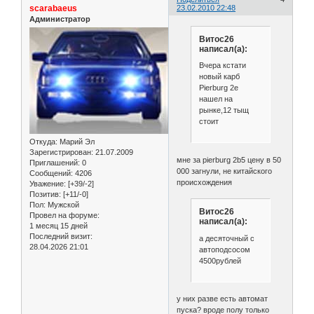
scarabaeus
23.02.2010 22:48
Администратор
Витос26
написал(а):
Вчера кстати
новый карб
Pierburg 2e
нашел на
рынке,12 тыщ
стоит
Откуда:
Марий Эл
Зарегистрирован
: 21.07.2009
мне за pierburg 2b5 цену в 50
Приглашений:
0
000 загнули, не китайского
Сообщений:
4206
происхождения
Уважение:
[+39/-2]
Позитив:
[+11/-0]
Пол:
Мужской
Витос26
Провел на форуме:
написал(а):
1 месяц 15 дней
Последний визит:
а десяточный с
28.04.2026 21:01
автоподсосом
4500рублей
у них разве есть автомат
пуска? вроде полу только