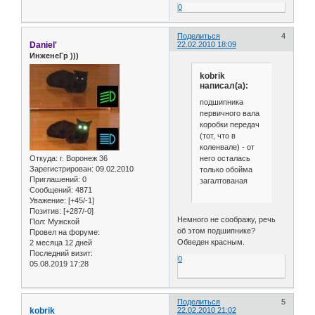
0
Поделиться
4
Daniel'
22.02.2010 18:09
ИнженеГр )))
kobrik
написал(а):
подшипника
первичного вала
коробки передач
(тот, что в
коленвале) - от
него осталась
Откуда:
г. Воронеж 36
Зарегистрирован
: 09.02.2010
только обойма
Приглашений:
0
загалтованая
Сообщений:
4871
Уважение:
[+45/-1]
Позитив:
[+287/-0]
Немного не соображу, речь
Пол:
Мужской
об этом подшипнике?
Провел на форуме:
Обведен красным.
2 месяца 12 дней
Последний визит:
0
05.08.2019 17:28
Поделиться
5
kobrik
22.02.2010 21:02