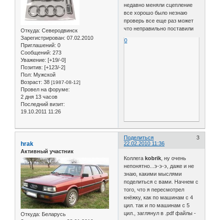
недавно меняли сцепление
все хорошо было незнаю
проверь все еще раз может
что неправильно поставили
Откуда:
Северодвинск
Зарегистрирован
: 07.02.2010
0
Приглашений:
0
Сообщений:
273
Уважение:
[+19/-0]
Позитив:
[+123/-2]
Пол:
Мужской
Возраст:
38
[1987-08-12]
Провел на форуме:
2 дня 13 часов
Последний визит:
19.10.2011 11:26
Поделиться
3
hrak
22.02.2010 11:36
Активный участник
Коллега
kobrik
, ну очень
непонятно...э-э-э, даже и не
знаю, какими мыслями
поделиться с вами. Начнем с
того, что я пересмотрел
кнёжку, как по машинам с 4
цил. так и по машинам с 5
цил., заглянул в .pdf файлы -
Откуда:
Беларусь