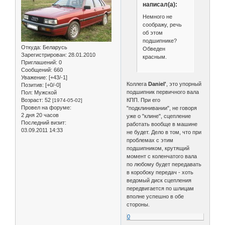
написал(а):
Немного не
соображу, речь
об этом
подшипнике?
Откуда:
Беларусь
Обведен
Зарегистрирован
: 28.01.2010
красным.
Приглашений:
0
Сообщений:
660
Уважение:
[+43/-1]
Коллега
Daniel'
, это упорный
Позитив:
[+0/-0]
подшипник первичного вала
Пол:
Мужской
Возраст:
52
КПП. При его
[1974-05-02]
Провел на форуме:
"подклинивании", не говоря
2 дня 20 часов
уже о "клине", сцепление
Последний визит:
работать вообще в машине
03.09.2011 14:33
не будет. Дело в том, что при
проблемах с этим
подшипником, крутящий
момент с коленчатого вала
по любому будет передавать
в коробоку передач - хоть
ведомый диск сцепления
передвигается по шлицам
вполне успешно в обе
стороны.
0