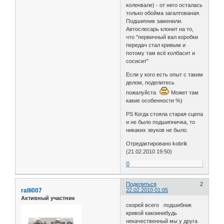
коленвале) - от него осталась
только обойма загалтованая.
Подшипник заменили.
Автослесарь клонит на то,
что "первичный вал коробки
передач стал кривым и
потому там всё колбасит и
сосисит"
Если у кого есть опыт с таким
делом, поделитесь
пожалуйста
Может там
какие особенности %)
PS Когда стояла старая сцепа
и не было подшипничка, то
никаких звуков не было.
Отредактировано kobrik
(21.02.2010 19:50)
0
Поделиться
2
ralli007
22.02.2010 01:05
Активный участник
скорей всего подшибник
кривой какоинибудь
некачественный мы у друга