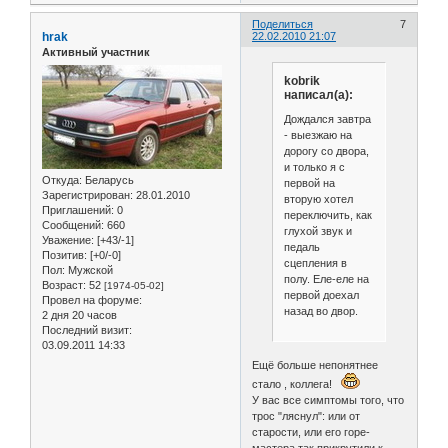
Поделиться
7
hrak
22.02.2010 21:07
Активный участник
kobrik
написал(а):
Дождался завтра
- выезжаю на
дорогу со двора,
и только я с
Откуда:
Беларусь
первой на
Зарегистрирован
: 28.01.2010
вторую хотел
Приглашений:
0
переключить, как
Сообщений:
660
глухой звук и
Уважение:
[+43/-1]
педаль
Позитив:
[+0/-0]
сцепления в
Пол:
Мужской
полу. Еле-еле на
Возраст:
52
[1974-05-02]
первой доехал
Провел на форуме:
назад во двор.
2 дня 20 часов
Последний визит:
03.09.2011 14:33
Ещё больше непонятнее
стало , коллега!
У вас все симптомы того, что
трос "ляснул": или от
старости, или его горе-
мастера так прикрутили к