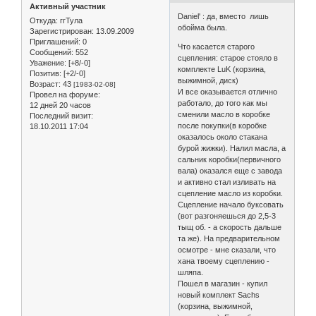
Активный участник
Daniel' : да, вместо лишь
Откуда:
ггТула
обойма была.
Зарегистрирован
: 13.09.2009
Приглашений:
0
Что касается старого
Сообщений:
552
сцепления: старое стояло в
Уважение:
[+8/-0]
комплекте LuK (корзина,
Позитив:
[+2/-0]
выжимной, диск)
Возраст:
43
[1983-02-08]
И все оказывается отлично
Провел на форуме:
работало, до того как мы
12 дней 20 часов
сменили масло в коробке
Последний визит:
после покупки(в коробке
18.10.2011 17:04
оказалось около стакана
бурой жижки). Налил масла, а
сальник коробки(первичного
вала) оказался еще с завода
и активно стал изливать на
сцепление масло из коробки.
Сцепление начало буксовать
(вот разгоняешься до 2,5-3
тыщ об. - а скорость дальше
та же). На предварительном
осмотре - мне сказали, что
хана твоему сцеплению -
шляпа.
Пошел в магазин - купил
новый комплект Sachs
(корзина, выжимной,