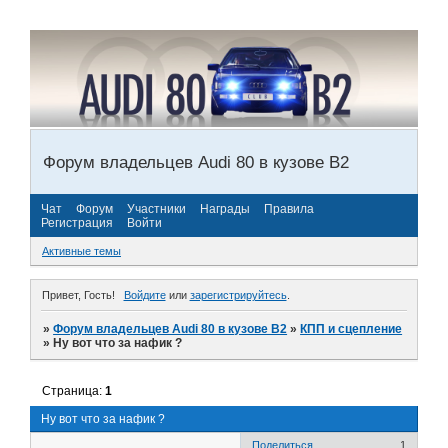
Форум владельцев Audi 80 в кузове В2
Чат
Форум
Участники
Награды
Правила
Регистрация
Войти
Активные темы
Привет, Гость!
Войдите
или
зарегистрируйтесь
.
»
Форум владельцев Audi 80 в кузове В2
»
КПП и сцепление
»
Ну вот что за нафик ?
Страница:
1
Ну вот что за нафик ?
Поделиться
1