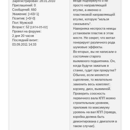
везде подчеркнуто о не
Зарегистрирован
: 28.01.2010
Приглашений:
0
просто направляющей
Сообщений:
660
втулке, а именно о
Уважение:
[+43/-1]
пластиковой направляющей
Позитив:
[+0/-0]
втулке, которую "нельзя
Пол:
Мужской
смазывать".
Возраст:
52
[1974-05-02]
Наверняка неспроста немцы
Провел на форуме:
установили пластик в этом
2 дня 20 часов
месте. Не секрет, что метал
Последний визит:
генерирует различного рода
03.09.2011 14:33
шумовые эффекты.
Во-вторых, вы не написали о
состоянии старого
выжимного подшипника. Он,
когда будучи зажатым в
станке, гудит при прокрутке?
Обычно, если меняется
сцепление, то желательно
заменить весь комплект:
корзину, диск, выжимной.
Проверить соосность
первичного вала КПП можно
строительным уровнем,
приложив по максимуму
уровень на вал КПП (правда,
коробка должна быть
демонтирована с двигателя в
таком случае).