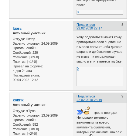
вилке.
0
Поделиться
8
Igorь
22.02.2010 22:17
Активный участник
хочу поделиться может кому
Откуда:
Питер
пригодиться если сцепление
Зарегистрирован
: 24.09.2009
в масле промыть оба диска в
Приглашений:
0
фери или др бензином лучше
Сообщений:
229
не мыть т к он разжижает
Уважение:
[+2/-0]
масло и впитывается глубже
Позитив:
[+1/-0]
Провел на форуме:
0
4 дня 2 часа
Последний визит:
09.04.2022 12:43
Поделиться
9
kobrik
22.02.2010 23:19
Активный участник
Откуда:
ггТула
трос в порядке.
Зарегистрирован
: 13.09.2009
Непорядки именно с
Приглашений:
0
выжимным из нового
Сообщений:
552
комплекта сцепления,
Уважение:
[+8/-0]
который соскакивать начал с
Позитив:
[+2/-0]