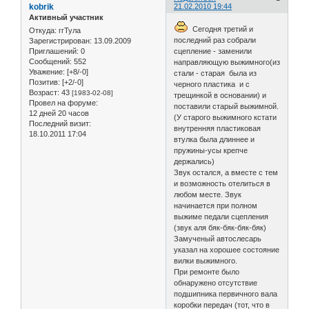
kobrik
21.02.2010 19:44
Активный участник
Сегодня третий и
Откуда:
ггТула
последний раз собрали
Зарегистрирован
: 13.09.2009
Приглашений:
0
сцепление - заменили
Сообщений:
552
направляющую выжимного(из
Уважение:
[+8/-0]
стали - старая была из
Позитив:
[+2/-0]
черного пластика и с
Возраст:
43
[1983-02-08]
трещинкой в основании) и
Провел на форуме:
поставили старый выжимной.
12 дней 20 часов
(У старого выжимного кстати
Последний визит:
внутренняя пластиковая
18.10.2011 17:04
втулка была длиннее и
пружины-усы крепче
держались)
Звук остался, а вместе с тем
и возможность отелиться в
любом месте. Звук
начинается при полном
выжиме педали сцепления
(звук аля бяк-бяк-бяк-бяк)
Замученый автослесарь
указал на хорошее состояние
вилки выжимного.
При ремонте было
обнаружено отсутствие
подшипника первичного вала
коробки передач (тот, что в