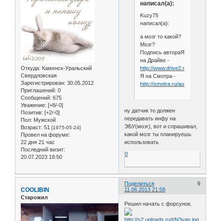
написал(а):
Kuzy75
написал(а):
а мозг то какой?
Мозг?
Подпись автораЯ
на Драйве -
http://www.drive2.ru/cars/audi/80/
Откуда:
Каменск-Уральский
Свердловская
Я на Смотра -
Зарегистрирован
: 30.05.2012
http://smotra.ru/autos/audi/80/502
Приглашений:
0
Сообщений:
675
Уважение:
[+8/-0]
ну датчик то должен
Позитив:
[+2/-0]
передавать инфу на
Пол:
Мужской
ЭБУ(мозг), вот и спрашивал,
Возраст:
51
[1975-05-24]
какой мозг ты планируешь
Провел на форуме:
22 дня 21 час
использовать
Последний визит:
0
20.07.2023 18:50
Поделиться
9
COOLIBIN
11.06.2013 21:58
Старожил
Решил начать с форсунок.