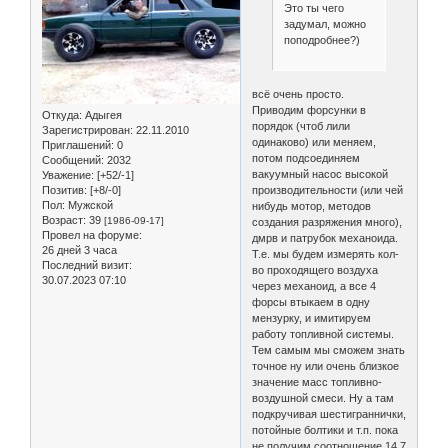
Это ты чего
задумал, можно
поподробнее?)
всё очень просто.
Приводим форсунки в
Откуда:
Адыгея
порядок (чтоб лили
Зарегистрирован
: 22.11.2010
одинаково) или меняем,
Приглашений:
0
потом подсоединяем
Сообщений:
2032
вакуумный насос высокой
Уважение:
[+52/-1]
Позитив:
[+8/-0]
производительности (или чей
Пол:
Мужской
нибудь мотор, методов
Возраст:
39
[1986-09-17]
создания разряжения много),
Провел на форуме:
дмрв и патрубок механоида.
26 дней 3 часа
Т.е. мы будем измерять кол-
Последний визит:
во проходящего воздуха
30.07.2023 07:10
через механоид, а все 4
форсы втыкаем в одну
мензурку, и имитируем
работу топливной системы.
Тем самым мы сможем знать
точное ну или очень близкое
значение масс топливно-
воздушной смеси. Ну а там
подкручивая шестиграннички,
потойные болтики и т.п. пока
не получим соотношение 14,7