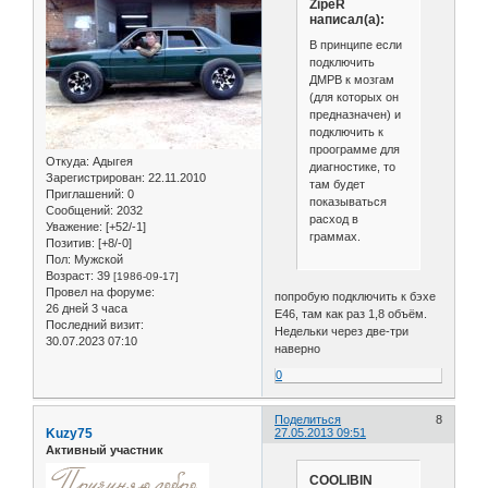
ZipeR
написал(а):
В принципе если
подключить
ДМРВ к мозгам
(для которых он
предназначен) и
подключить к
проограмме для
Откуда:
Адыгея
диагностике, то
Зарегистрирован
: 22.11.2010
там будет
Приглашений:
0
показываться
Сообщений:
2032
расход в
Уважение:
[+52/-1]
граммах.
Позитив:
[+8/-0]
Пол:
Мужской
Возраст:
39
[1986-09-17]
Провел на форуме:
попробую подключить к бэхе
26 дней 3 часа
E46, там как раз 1,8 объём.
Последний визит:
Недельки через две-три
30.07.2023 07:10
наверно
0
Поделиться
8
Kuzy75
27.05.2013 09:51
Активный участник
COOLIBIN