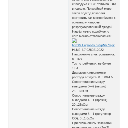
кг воздуха к 1 кг топлива. Это
в идеале. По крайней мере
такой подход позволит
настроить как можно близко к
оригиналу напрочь
разрегулированный джедай...
Нашёл нечто подобное, от
чего можно отталкиваться:
HLM2-4.7 0280212022
Напряжение электропитания:
8...16В
Ток потребления: не более
1,0А
Диапазон измеряемого
расхода воздуха: 0...500кГ/ч
Сопротивление между
выводами 3—2 (выход):
2,9...3,5Ом
Сопротивление между
выводами 4—1 (прожиг):
20...25кОм
Сопротивление между
выводами 6—1 (регулятор
CO): 0...1,0кОм
При включенном зажигании
на выходе датчика (3—2)