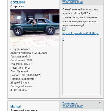
COOLIBIN
26.05.2013 12:49
Старожил
Самый главный вопрос. Как
приспособить ДМРВ к
компьютеру для измерения
массы воздуха прошедшего
через механоид?
0
Откуда:
Адыгея
Зарегистрирован
: 22.11.2010
Приглашений:
0
Сообщений:
2032
Уважение:
[+52/-1]
Позитив:
[+8/-0]
Пол:
Мужской
Возраст:
39
[1986-09-17]
Провел на форуме:
26 дней 3 часа
Последний визит:
30.07.2023 07:10
Поделиться
2
Manual
26.05.2013 16:06
Активный участник