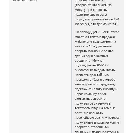
14.07.2014 10:27
Если не ошибаюсь
(поправьте кто знает) за
минуту при полностью
поднятом диске одна
форсунка должна налить 170
мл бензы, это для двига WC.
По поводу ДМРВ - есть такая
макетная плата в продаже,
Arduino uno называется, на
ней свой ЭБУ двигателя
собрать можно, не то что
датчик один с компом
соединить. Можно
подсоединить ДМРВ к
аналоговым входам платы,
написать простейшую
программу (благо в ютюбе
много уроков по ардуино),
подключить плату к компу и
через команду serial
заставить выводить
получаемое значение в
текстовом виде на комп. И
опять же написать
простейшую совтину, которая
полученные цифры на компе
сверяет с эталонными
данными и показывает уже в