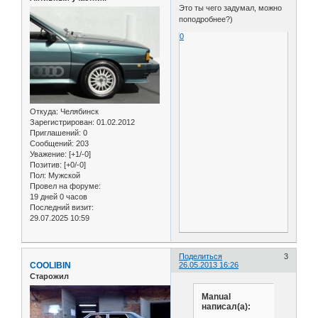
Это ты чего задумал, можно
поподробнее?)
0
Откуда:
Челябинск
Зарегистрирован
: 01.02.2012
Приглашений:
0
Сообщений:
203
Уважение:
[+1/-0]
Позитив:
[+0/-0]
Пол:
Мужской
Провел на форуме:
19 дней 0 часов
Последний визит:
29.07.2025 10:59
Поделиться
3
COOLIBIN
26.05.2013 16:26
Старожил
Manual
написал(а):