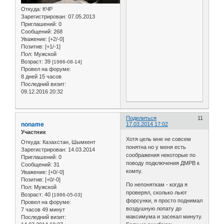
Откуда:
КЧР
Зарегистрирован
: 07.05.2013
Приглашений:
0
Сообщений:
268
Уважение:
[+2/-0]
Позитив:
[+1/-1]
Пол:
Мужской
Возраст:
39
[1986-08-14]
Провел на форуме:
8 дней 15 часов
Последний визит:
09.12.2016 20:32
Поделиться
11
noname
17.03.2014 17:02
Участник
Хотя цель мне не совсем
Откуда:
Казахстан, Шымкент
понятна но у меня есть
Зарегистрирован
: 14.03.2014
соображения некоторые по
Приглашений:
0
поводу подключения ДМРВ к
Сообщений:
31
компу.
Уважение:
[+0/-0]
Позитив:
[+0/-0]
По непоняткам - когда я
Пол:
Мужской
проверял, сколько льют
Возраст:
40
[1986-05-03]
форсунки, я просто поднимал
Провел на форуме:
воздушную лопату до
7 часов 49 минут
максимума и засекал минуту.
Последний визит: