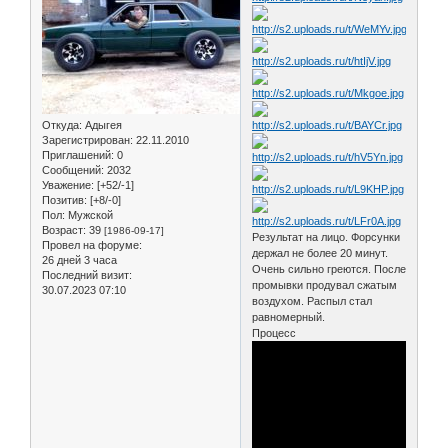
Откуда:
Адыгея
Зарегистрирован
: 22.11.2010
Приглашений:
0
Сообщений:
2032
Уважение:
[+52/-1]
Позитив:
[+8/-0]
Пол:
Мужской
Возраст:
39
[1986-09-17]
Результат на лицо. Форсунки
Провел на форуме:
держал не более 20 минут.
26 дней 3 часа
Очень сильно греются. После
Последний визит:
промывки продувал сжатым
30.07.2023 07:10
воздухом. Распыл стал
равномерный.
Процесс