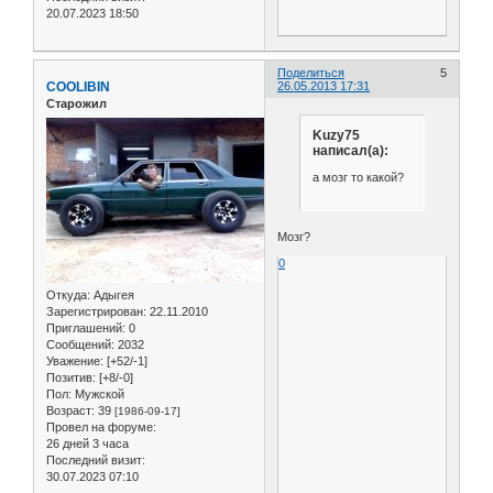
20.07.2023 18:50
Поделиться
5
COOLIBIN
26.05.2013 17:31
Старожил
Kuzy75
написал(а):
а мозг то какой?
Мозг?
0
Откуда:
Адыгея
Зарегистрирован
: 22.11.2010
Приглашений:
0
Сообщений:
2032
Уважение:
[+52/-1]
Позитив:
[+8/-0]
Пол:
Мужской
Возраст:
39
[1986-09-17]
Провел на форуме:
26 дней 3 часа
Последний визит:
30.07.2023 07:10