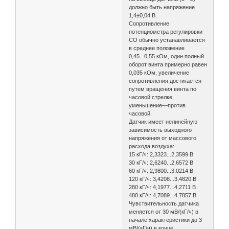
должно быть напряжение
1,4±0,04 В.
Сопротивление
потенциометра регулировки
CO обычно устанавливается
в среднее положение
0,45...0,55 кОм, один полный
обоpот винта примерно pавен
0,035 кОм, увеличение
сопpотивления достигается
путем вpащения винта по
часовой стpелке,
уменьшение—пpотив
часовой.
Датчик имеет нелинейную
зависимость выходного
напряжения от массового
расхода воздуха:
15 кГ/ч: 2,3323...2,3599 В
30 кГ/ч: 2,6240...2,6572 В
60 кГ/ч: 2,9800...3,0214 В
120 кГ/ч: 3,4208...3,4820 В
280 кГ/ч: 4,1977...4,2711 В
480 кГ/ч: 4,7089...4,7857 В
Чувствительность датчика
меняется от 30 мВ/(кГ/ч) в
начале характеристики до 3
мВ/(кГ/ч) в конце