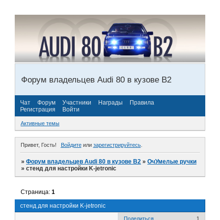
Форум владельцев Audi 80 в кузове В2
Чат
Форум
Участники
Награды
Правила
Регистрация
Войти
Активные темы
Привет, Гость!
Войдите
или
зарегистрируйтесь
.
»
Форум владельцев Audi 80 в кузове В2
»
ОчУмелые ручки
»
стенд для настройки K-jetronic
Страница:
1
стенд для настройки K-jetronic
Поделиться
1