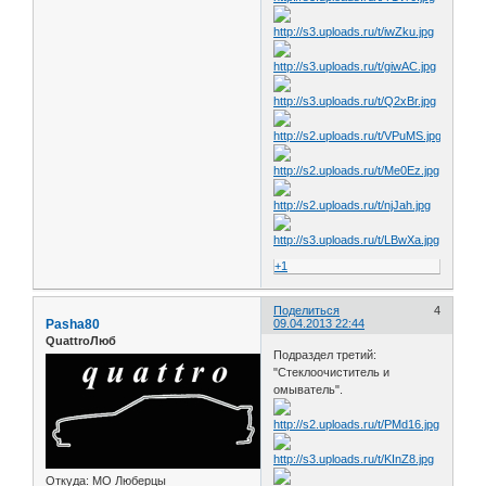
+1
Поделиться
4
Pasha80
09.04.2013 22:44
QuattroЛюб
Подраздел третий:
"Стеклоочиститель и
омыватель".
Откуда:
МО Люберцы