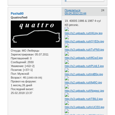
Поделиться
24
Pasha80
09.04.2013 23:44
QuattroЛюб
19. 4000S 1986 & 1987 4-cyl
KE-jetronic.
Откуда:
МО Люберцы
Зарегистрирован
: 05.07.2011
Приглашений:
0
Сообщений:
2930
Уважение:
[+62/-2]
Позитив:
[+37/-1]
Пол:
Мужской
Возраст:
46
[1980-08-06]
Провел на форуме:
1 месяц 26 дней
Последний визит:
25.02.2018 13:37