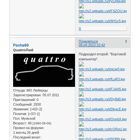
0
Поделиться
3
Pasha80
09.04.2013 22:42
QuattroЛюб
Подраздел второй: "Бортовой
компьютер".
Откуда:
МО Люберцы
Зарегистрирован
: 05.07.2011
Приглашений:
0
Сообщений:
2930
Уважение:
[+62/-2]
Позитив:
[+37/-1]
Пол:
Мужской
Возраст:
46
[1980-08-06]
Провел на форуме:
1 месяц 26 дней
Последний визит: