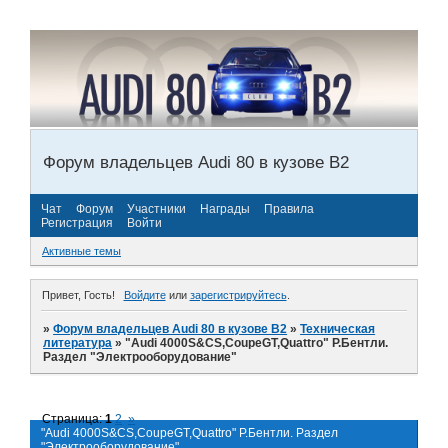
Форум владельцев Audi 80 в кузове В2
Чат
Форум
Участники
Награды
Правила
Регистрация
Войти
Активные темы
Привет, Гость!
Войдите
или
зарегистрируйтесь
.
»
Форум владельцев Audi 80 в кузове В2
»
Техническая
литература
»
"Audi 4000S&CS,CoupeGT,Quattro" Р.Бентли.
Раздел "Электрооборудование"
Страница:
1
2
»
"Audi 4000S&CS,CoupeGT,Quattro" Р.Бентли. Раздел
"Электрооборудование"