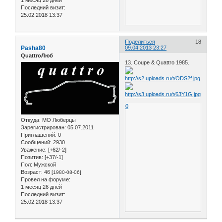
1 месяц 26 дней
Последний визит:
25.02.2018 13:37
Поделиться
18
Pasha80
09.04.2013 23:27
QuattroЛюб
13. Coupe & Quattro 1985.
0
Откуда:
МО Люберцы
Зарегистрирован
: 05.07.2011
Приглашений:
0
Сообщений:
2930
Уважение:
[+62/-2]
Позитив:
[+37/-1]
Пол:
Мужской
Возраст:
46
[1980-08-06]
Провел на форуме:
1 месяц 26 дней
Последний визит:
25.02.2018 13:37