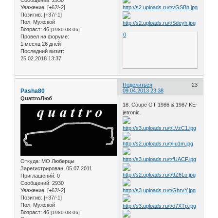
Уважение:
[+62/-2]
Позитив:
[+37/-1]
Пол:
Мужской
Возраст:
46
[1980-08-06]
0
Провел на форуме:
1 месяц 26 дней
Последний визит:
25.02.2018 13:37
Поделиться
23
Pasha80
09.04.2013 23:38
QuattroЛюб
18. Coupe GT 1986 & 1987 KE-
jetronic.
Откуда:
МО Люберцы
Зарегистрирован
: 05.07.2011
Приглашений:
0
Сообщений:
2930
Уважение:
[+62/-2]
Позитив:
[+37/-1]
Пол:
Мужской
Возраст:
46
[1980-08-06]