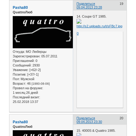
Поделиться
19
Pasha80
09.04.2013 23:28
QuattroЛюб
14. Coupe GT 1985.
0
Откуда:
МО Люберцы
Зарегистрирован
: 05.07.2011
Приглашений:
0
Сообщений:
2930
Уважение:
[+62/-2]
Позитив:
[+37/-1]
Пол:
Мужской
Возраст:
46
[1980-08-06]
Провел на форуме:
1 месяц 26 дней
Последний визит:
25.02.2018 13:37
Поделиться
20
Pasha80
09.04.2013 23:30
QuattroЛюб
15. 4000S & Quattro 1985.