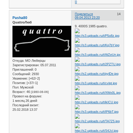
0
Поделиться
14
Pasha80
09.04.2013 23:20
QuattroЛюб
9. 4000S 1985 quattro.
Откуда:
МО Люберцы
Зарегистрирован
: 05.07.2011
Приглашений:
0
Сообщений:
2930
Уважение:
[+62/-2]
Позитив:
[+37/-1]
Пол:
Мужской
Возраст:
46
[1980-08-06]
Провел на форуме:
1 месяц 26 дней
Последний визит:
25.02.2018 13:37