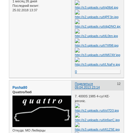
1 месяц 26 дней
Последний визит:
25.02.2018 13:37
0
Поделиться
12
Pasha80
09.04.2013 23:14
QuattroЛюб
7. 4000S 1985 4-cyl KE-
jetronic.
Откуда:
МО Люберцы