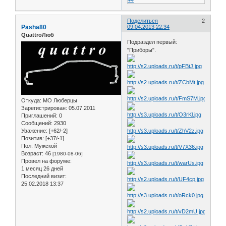
+4
Поделиться
2
Pasha80
09.04.2013 22:34
QuattroЛюб
Подраздел первый:
"Приборы".
Откуда:
МО Люберцы
Зарегистрирован
: 05.07.2011
Приглашений:
0
Сообщений:
2930
Уважение:
[+62/-2]
Позитив:
[+37/-1]
Пол:
Мужской
Возраст:
46
[1980-08-06]
Провел на форуме:
1 месяц 26 дней
Последний визит:
25.02.2018 13:37