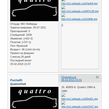
Откуда:
МО Люберцы
0
Зарегистрирован
: 05.07.2011
Приглашений:
0
Сообщений:
2930
Уважение:
[+62/-2]
Позитив:
[+37/-1]
Пол:
Мужской
Возраст:
46
[1980-08-06]
Провел на форуме:
1 месяц 26 дней
Последний визит:
25.02.2018 13:37
Поделиться
21
Pasha80
09.04.2013 23:31
QuattroЛюб
16. 4000S & Quattro 1984 &
1985.