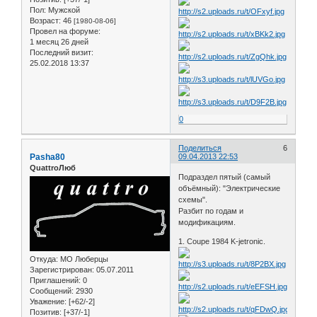
Пол:
Мужской
Возраст:
46
[1980-08-06]
Провел на форуме:
1 месяц 26 дней
Последний визит:
25.02.2018 13:37
0
Поделиться
6
Pasha80
09.04.2013 22:53
QuattroЛюб
Подраздел пятый (самый
объёмный): "Электрические
схемы".
Разбит по годам и
модификациям.
1. Coupe 1984 K-jetronic.
Откуда:
МО Люберцы
Зарегистрирован
: 05.07.2011
Приглашений:
0
Сообщений:
2930
Уважение:
[+62/-2]
Позитив:
[+37/-1]