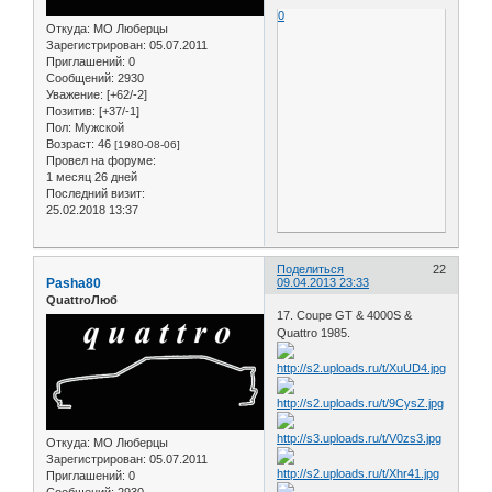
0
Откуда:
МО Люберцы
Зарегистрирован
: 05.07.2011
Приглашений:
0
Сообщений:
2930
Уважение:
[+62/-2]
Позитив:
[+37/-1]
Пол:
Мужской
Возраст:
46
[1980-08-06]
Провел на форуме:
1 месяц 26 дней
Последний визит:
25.02.2018 13:37
Поделиться
22
Pasha80
09.04.2013 23:33
QuattroЛюб
17. Coupe GT & 4000S &
Quattro 1985.
Откуда:
МО Люберцы
Зарегистрирован
: 05.07.2011
Приглашений:
0
Сообщений:
2930