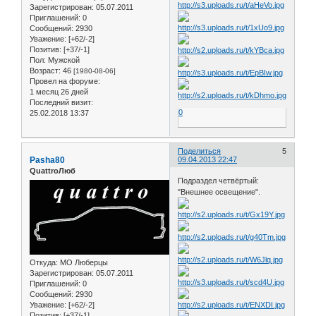
Зарегистрирован
: 05.07.2011
Приглашений:
0
Сообщений:
2930
Уважение:
[+62/-2]
Позитив:
[+37/-1]
Пол:
Мужской
Возраст:
46
[1980-08-06]
Провел на форуме:
1 месяц 26 дней
Последний визит:
0
25.02.2018 13:37
Поделиться
5
Pasha80
09.04.2013 22:47
QuattroЛюб
Подраздел четвёртый:
"Внешнее освещение".
Откуда:
МО Люберцы
Зарегистрирован
: 05.07.2011
Приглашений:
0
Сообщений:
2930
Уважение:
[+62/-2]
Позитив:
[+37/-1]