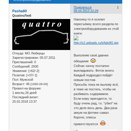
Поделиться
1
Pasha80
09.04.2013 22:29
QuattroЛюб
Наконец-то я осилил
пересъёмку всего раздела по
электрооборудованию из этой
книги:
Откуда:
МО Люберцы
Выполняю своё давнее
Зарегистрирован
: 05.07.2011
обещание
Приглашений:
0
Сейчас начну поэтапно
Сообщений:
2930
выкладывать. Фоток много.
Уважение:
[+62/-2]
Позитив:
[+37/-1]
Каждый подраздел пойдёт
Пол:
Мужской
новым постом.
Возраст:
46
[1980-08-06]
Просьба: пока не выложу всё,
Провел на форуме:
в теме не постить, чтобы не
1 месяц 26 дней
разбивать содержимое.
Последний визит:
Если кому пригодится, то
25.02.2018 13:37
буду очень рад, т.к. "убил" на
это дело весь день. Два раза
аккум на фотике сажал.
Короче, плюсы
приветствуются
.