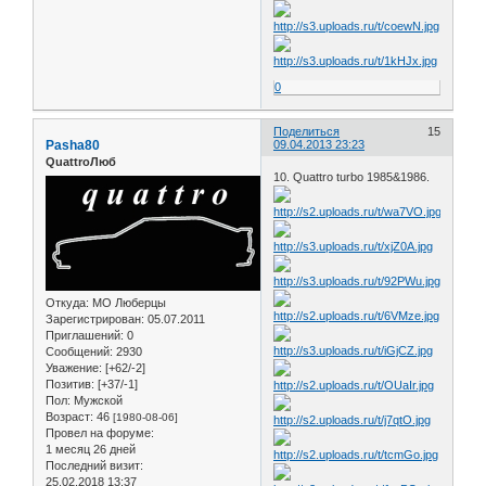
0
Поделиться
15
Pasha80
09.04.2013 23:23
QuattroЛюб
10. Quattro turbo 1985&1986.
Откуда:
МО Люберцы
Зарегистрирован
: 05.07.2011
Приглашений:
0
Сообщений:
2930
Уважение:
[+62/-2]
Позитив:
[+37/-1]
Пол:
Мужской
Возраст:
46
[1980-08-06]
Провел на форуме:
1 месяц 26 дней
Последний визит:
25.02.2018 13:37