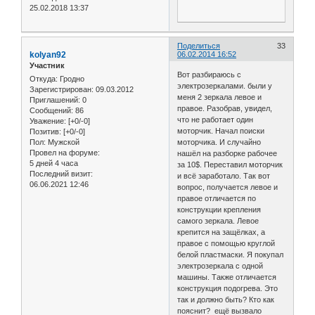
25.02.2018 13:37
Поделиться
33
kolyan92
06.02.2014 16:52
Участник
Вот разбираюсь с
Откуда:
Гродно
электрозеркалами. были у
Зарегистрирован
: 09.03.2012
меня 2 зеркала левое и
Приглашений:
0
правое. Разобрав, увидел,
Сообщений:
86
что не работает один
Уважение:
[+0/-0]
моторчик. Начал поиски
Позитив:
[+0/-0]
Пол:
Мужской
моторчика. И случайно
Провел на форуме:
нашёл на разборке рабочее
5 дней 4 часа
за 10$. Переставил моторчик
Последний визит:
и всё заработало. Так вот
06.06.2021 12:46
вопрос, получается левое и
правое отличается по
конструкции крепления
самого зеркала. Левое
крепится на защёлках, а
правое с помощью круглой
белой пластмаски. Я покупал
электрозеркала с одной
машины. Также отличается
конструкция подогрева. Это
так и должно быть? Кто как
пояснит? ещё вызвало