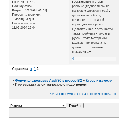
восстановил, моторы
Позитив:
[+14/-0]
Пол:
Мужской
рабочие (подавали ток на
Возраст:
32
[1994-05-04]
прямую с аккумулятора) ,
Провел на форуме:
джойстик перебрал,
1 месяц 23 дня
почистил.... от родной
Последний визит:
пороводки моторчики
11.02.2024 22:04
щелкают и все!!! в точности
такая проблема у коллеги
pijon61, тоже моторчики
щелкают, но зеркала не
двигаются... помогите
пожалуйста!!!
0
Страница:
«
1
2
»
Форум владельцев Audi 80 в кузове В2
»
Кузов и железо
»
Про зеркала электрические с подогревом
Рейтинг форумов
|
Создать форум бесплатно