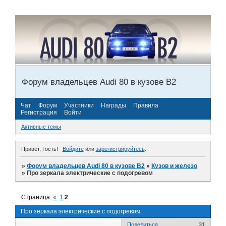
Форум владельцев Audi 80 в кузове В2
Чат
Форум
Участники
Награды
Правила
Регистрация
Войти
Активные темы
Привет, Гость!
Войдите
или
зарегистрируйтесь
.
»
Форум владельцев Audi 80 в кузове В2
»
Кузов и железо
»
Про зеркала электрические с подогревом
Страница:
«
1
2
Про зеркала электрические с подогревом
Поделиться
31