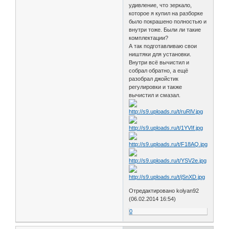
удивление, что зеркало,
которое я купил на разборке
было покрашено полностью и
внутри тоже. Были ли такие
комплектации?
А так подготавливаю свои
ништяки для установки.
Внутри всё вычистил и
собрал обратно, а ещё
разобрал джойстик
регулировки и также
вычистил и смазал.
Отредактировано kolyan92
(06.02.2014 16:54)
0