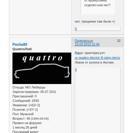
от кронштейна
отделял или нет?
нет, трещинки там были =)
0
Поделиться
32
Pasha80
23.03.2013 11:34
QuattroЛюб
Вдруг заинтересует:
ur quattro electric lh wing mirror
Левое от купехи в Англии.
0
Откуда:
МО Люберцы
Зарегистрирован
: 05.07.2011
Приглашений:
0
Сообщений:
2930
Уважение:
[+62/-2]
Позитив:
[+37/-1]
Пол:
Мужской
Возраст:
46
[1980-08-06]
Провел на форуме:
1 месяц 26 дней
Последний визит: