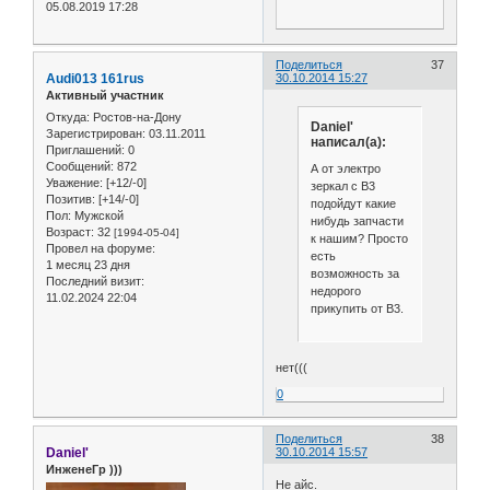
05.08.2019 17:28
Поделиться
37
Audi013 161rus
30.10.2014 15:27
Активный участник
Откуда:
Ростов-на-Дону
Daniel'
Зарегистрирован
: 03.11.2011
написал(а):
Приглашений:
0
Сообщений:
872
А от электро
Уважение:
[+12/-0]
зеркал с В3
Позитив:
[+14/-0]
подойдут какие
Пол:
Мужской
нибудь запчасти
Возраст:
32
[1994-05-04]
к нашим? Просто
Провел на форуме:
есть
1 месяц 23 дня
возможность за
Последний визит:
недорого
11.02.2024 22:04
прикупить от В3.
нет(((
0
Поделиться
38
Daniel'
30.10.2014 15:57
ИнженеГр )))
Не айс.