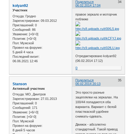
Поделиться
34
kolyan92
06.02.2014 17:04
Участник
правое зеркало и моторчик
Откуда:
Гродно
поближе
Зарегистрирован
: 09.03.2012
Приглашений:
0
Сообщений:
86
Уважение:
[+0/-0]
Позитив:
[+0/-0]
Пол:
Мужской
Провел на форуме:
5 дней 4 часа
Отредактировано kolyan92
Последний визит:
(06.02.2014 17:12)
06.06.2021 12:46
0
Поделиться
35
Stanson
06.02.2014 20:13
Активный участник
Это просто разные
Откуда:
МО, Дмитров
зацеплялки на зеркалах. На
Зарегистрирован
: 27.01.2013
100/44 попадаются оба
Приглашений:
0
варианта. Вариант с белой
Сообщений:
171
пластмаской удобнее
Уважение:
[+6/-0]
снимать-одевать.
Позитив:
[+0/-0]
Пол:
Мужской
Движок - абсолютно
Провел на форуме:
стандартный. Такой привод
8 дней 5 часов