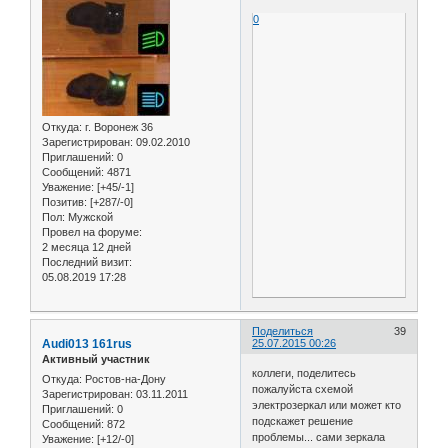
0
Откуда:
г. Воронеж 36
Зарегистрирован
: 09.02.2010
Приглашений:
0
Сообщений:
4871
Уважение:
[+45/-1]
Позитив:
[+287/-0]
Пол:
Мужской
Провел на форуме:
2 месяца 12 дней
Последний визит:
05.08.2019 17:28
Поделиться
39
Audi013 161rus
25.07.2015 00:26
Активный участник
коллеги, поделитесь
Откуда:
Ростов-на-Дону
пожалуйста схемой
Зарегистрирован
: 03.11.2011
электрозеркал или может кто
Приглашений:
0
подскажет решение
Сообщений:
872
проблемы... сами зеркала
Уважение:
[+12/-0]