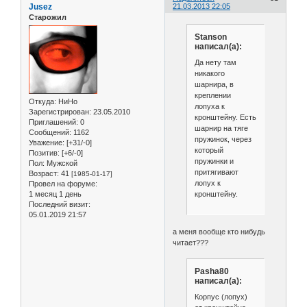
Jusez
21.03.2013 22:05
Старожил
Stanson
написал(а):
Да нету там
никакого
шарнира, в
креплении
Откуда:
НиНо
лопуха к
Зарегистрирован
: 23.05.2010
кронштейну. Есть
Приглашений:
0
шарнир на тяге
Сообщений:
1162
пружинок, через
Уважение:
[+31/-0]
который
Позитив:
[+6/-0]
пружинки и
Пол:
Мужской
притягивают
Возраст:
41
[1985-01-17]
лопух к
Провел на форуме:
кронштейну.
1 месяц 1 день
Последний визит:
05.01.2019 21:57
а меня вообще кто нибудь
читает???
Pasha80
написал(а):
Корпус (лопух)