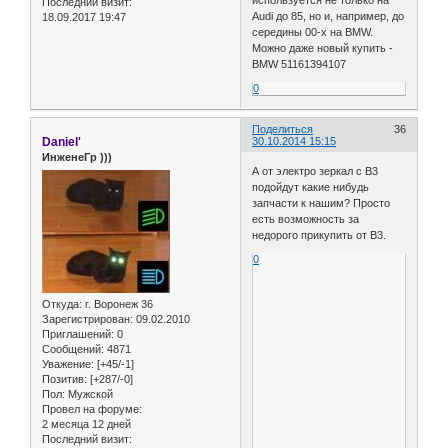
используется не только на
Последний визит:
Audi до 85, но и, например, до
18.09.2017 19:47
середины 00-х на BMW.
Можно даже новый купить -
BMW 51161394107
0
Поделиться
36
Daniel'
30.10.2014 15:15
ИнженеГр )))
А от электро зеркал с В3
подойдут какие нибудь
запчасти к нашим? Просто
есть возможность за
недорого прикупить от В3.
0
Откуда:
г. Воронеж 36
Зарегистрирован
: 09.02.2010
Приглашений:
0
Сообщений:
4871
Уважение:
[+45/-1]
Позитив:
[+287/-0]
Пол:
Мужской
Провел на форуме:
2 месяца 12 дней
Последний визит: