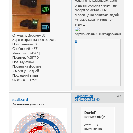
машине не разрешаю, даже
отца выгоняю на улицу... не
говоря об остальных.
А вообще не понимаю людей
которые курят и гордятся
этим...
Откуда:
г. Воронеж 36
Зарегистрирован
: 09.02.2010
0
Приглашений:
0
Сообщений:
4871
Уважение:
[+45/-1]
Позитив:
[+287/-0]
Пол:
Мужской
Провел на форуме:
2 месяца 12 дней
Последний визит:
05.08.2019 17:28
Поделиться
39
sadlizard
31.01.2013 22:43
Активный участник
Daniel'
написал(а):
даже отца
выгоняю на