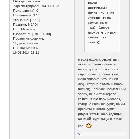
Откуда:
тихорецк
вроде
Зарегистрирован
: 04.09.2012
цветочками
Приглашений:
0
пахнет, но ты же
Сообщений:
377
знаешь что на
Уважение:
[+4/-1]
самом деле
Позитив:
[+1/-0]
там))) Самое
Пол:
Мужской
плохое, что и вся
Возраст:
40
[1986-03-03]
семья тоже
Провел на форуме:
знает)))
11 дней 9 часов
Последний визит:
19.09.2014 19:12
месяц ездил с открытыми
окнами, с вонючками. а
потом два месяца у всех
спрашивал, не воняет ли.
жена говорит, что на ней
деды старые ездили и бабок
возили))) сейчас нормальный
запах, не считая курева.
кстати, знаю пару человек,
которые сами не курят, но им
нравиться, когда курят
рядом. кстати,90% ездящих
со мной- курильщики. смок-
кар!
0