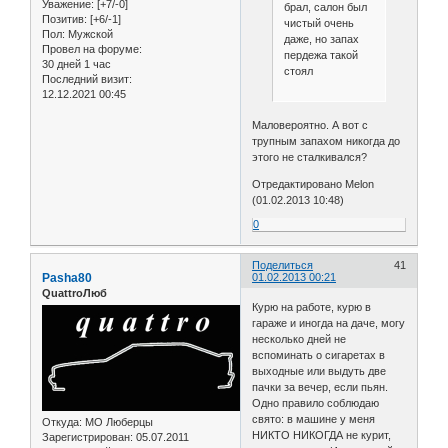
Уважение:
[+7/-0]
брал, салон был
Позитив:
[+6/-1]
чистый очень
Пол:
Мужской
даже, но запах
Провел на форуме:
пердежа такой
30 дней 1 час
стоял
Последний визит:
12.12.2021 00:45
Маловероятно. А вот с
трупным запахом никогда до
этого не сталкивался?
Отредактировано Melon
(01.02.2013 10:48)
0
Поделиться
41
Pasha80
01.02.2013 00:21
QuattroЛюб
Курю на работе, курю в
гараже и иногда на даче, могу
несколько дней не
вспоминать о сигаретах в
выходные или выдуть две
пачки за вечер, если пьян.
Одно правило соблюдаю
свято: в машине у меня
Откуда:
МО Люберцы
НИКТО НИКОГДА не курит,
Зарегистрирован
: 05.07.2011