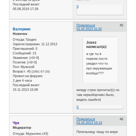
Последний визит:
0
05.08.2019 17:28
Поделиться
45
Валеркин
01.02.2013 11:32
Новичок
Откуда:
Гродно
Jusez
Зарегистрирован
: 11.12.2012
написал(а):
Приглашений:
0
Сообщений:
13
а где ты в
Уважение:
[+0/-0]
первом посте
Позитив:
[+0/-0]
увидел что-то
Пол:
Мужской
про окружающих
Возраст:
45
[1981-07-20]
вообще???
Провел на форуме:
2 дня 4 часа
Последний визит:
15.11.2013 15:08
между строк прочитал))) но
там неразборчиво было,
видать ошибся)
0
Поделиться
46
Чук
01.02.2013 15:13
Модератор
Пепельницу чищу по мере
Откуда:
Мурыгино (43)