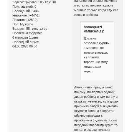
наполнения и наличию урн в
Зарегистрирован
: 05.12.2010
местах остановок, курю в
Приглашений:
0
машине только когда еду без
Сообщений:
6446
жены и ребёнка.
Уважение:
[+44/-1]
Позитив:
[+28/-2]
Пол:
Мужской
homoquazi
Возраст:
58
[1967-12-02]
написал(а):
Провел на форуме:
6 месяцев 1 день
Друзьям
Последний визит:
позволяю курить
04.08.2026 06:50
в машине, но
только впереди,
хз почему,
терпеть не могу,
когда сзади
курят.
Аналогично, правда знаю
почему. Во-первых задний
диван ребёнка и там пеплу и
окуркам не место, ну и дикая
привычка людей выкидывать
окурок в окно на скорости
обычно приводит к
прожжёным сиденьям. Если
передний пассажир курит, то
пепел и окурки только в