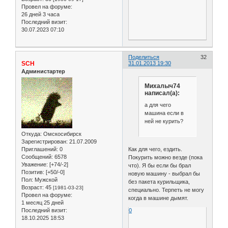
Провел на форуме:
26 дней 3 часа
Последний визит:
30.07.2023 07:10
Поделиться
32
SCH
31.01.2013 19:30
Администартер
Михалыч74
написал(а):
а для чего
машина если в
ней не курить?
Откуда:
Омскосибирск
Зарегистрирован
: 21.07.2009
Как для чего, ездить.
Приглашений:
0
Сообщений:
6578
Покурить можно везде (пока
Уважение:
[+74/-2]
что). Я бы если бы брал
Позитив:
[+50/-0]
новую машину - выбрал бы
Пол:
Мужской
без пакета курильщика,
Возраст:
45
[1981-03-23]
специально. Терпеть не могу
Провел на форуме:
когда в машине дымят.
1 месяц 25 дней
0
Последний визит:
18.10.2025 18:53