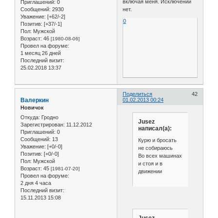
включая меня. Исключений
Приглашений:
0
нет.
Сообщений:
2930
Уважение:
[+62/-2]
0
Позитив:
[+37/-1]
Пол:
Мужской
Возраст:
46
[1980-08-06]
Провел на форуме:
1 месяц 26 дней
Последний визит:
25.02.2018 13:37
Поделиться
42
Валеркин
01.02.2013 00:24
Новичок
Откуда:
Гродно
Jusez
Зарегистрирован
: 11.12.2012
написал(а):
Приглашений:
0
Сообщений:
13
Курю и бросать
Уважение:
[+0/-0]
не собираюсь
Позитив:
[+0/-0]
Во всех машинах
Пол:
Мужской
и стоя и в
Возраст:
45
[1981-07-20]
движении
Провел на форуме:
2 дня 4 часа
Последний визит:
15.11.2013 15:08