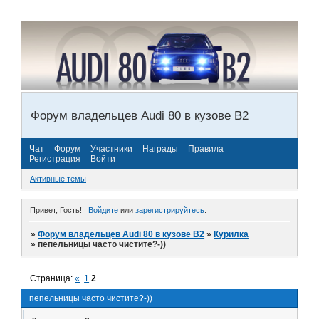
Форум владельцев Audi 80 в кузове В2
Чат
Форум
Участники
Награды
Правила
Регистрация
Войти
Активные темы
Привет, Гость!
Войдите
или
зарегистрируйтесь
.
»
Форум владельцев Audi 80 в кузове В2
»
Курилка
»
пепельницы часто чистите?-))
Страница:
«
1
2
пепельницы часто чистите?-))