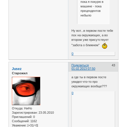
пока я покурю в
машине - пока
прецендентов
небыло
Ну вот...в первом посте тебе
пох на окружающих, а во
втором уже присутствует
"забота о ближнем"
0
Поделиться
43
Jusez
01.02.2013 07:50
Старожил
а где ты в первом посте
увидел что-то про
окружающих вообще???
0
Откуда:
НиНо
Зарегистрирован
: 23.05.2010
Приглашений:
0
Сообщений:
1162
Уважение:
[+31/-0]