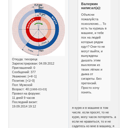
Валеркин
написал(а):
Объясни
пожалуйста
психологию.... То
есть ты куришь в
машине, и тебе
пох на людей
которые рядом
едут? Они-то не
могут выйти, и
вынуждены
Откуда:
тихорецк
дышать этим
Зарегистрирован
: 04.09.2012
выхлопом из
Приглашений:
0
твоих лёгких и
Сообщений:
377
дыма от
Уважение:
[+4/-1]
сигареты. Без
Позитив:
[+1/-0]
претензий.
Пол:
Мужской
Просто хочу
Возраст:
40
[1986-03-03]
понять.
Провел на форуме:
11 дней 9 часов
Последний визит:
19.09.2014 19:12
я курю и в машине в том
числе. если просят, то не
курю, могу часок потерпеть. а
если не нравиться, то и не
садитесь ко мне в машину, я