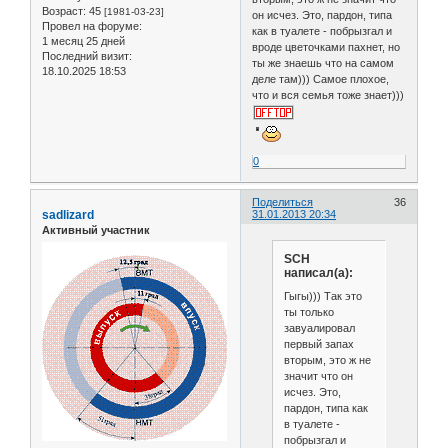
Возраст:
45
[1981-03-23]
он исчез. Это, пардон, типа
Провел на форуме:
как в туалете - побрызгал и
1 месяц 25 дней
вроде цветочками пахнет, но
Последний визит:
ты же знаешь что на самом
18.10.2025 18:53
деле там))) Самое плохое,
что и вся семья тоже знает)))
0
Поделиться
36
sadlizard
31.01.2013 20:34
Активный участник
SCH
написал(а):
Гыгы))) Так это
ты только
завуалировал
первый запах
вторым, это ж не
значит что он
исчез. Это,
пардон, типа как
в туалете -
побрызгал и