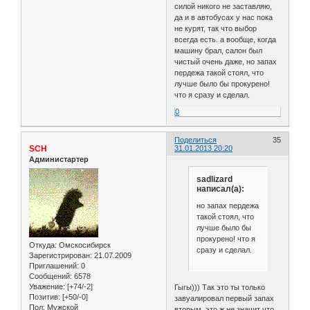
силой никого не заставляю,
да и в автобусах у нас пока
не курят, так что выбор
всегда есть. а вообще, когда
машину брал, салон был
чистый очень даже, но запах
пердежа такой стоял, что
лучше было бы прокурено!
что я сразу и сделал.
0
Поделиться
35
SCH
31.01.2013 20:20
Администартер
sadlizard
написал(а):
но запах пердежа
такой стоял, что
лучше было бы
прокурено! что я
Откуда:
Омскосибирск
сразу и сделал.
Зарегистрирован
: 21.07.2009
Приглашений:
0
Сообщений:
6578
Уважение:
[+74/-2]
Гыгы))) Так это ты только
Позитив:
[+50/-0]
завуалировал первый запах
Пол:
Мужской
вторым, это ж не значит что