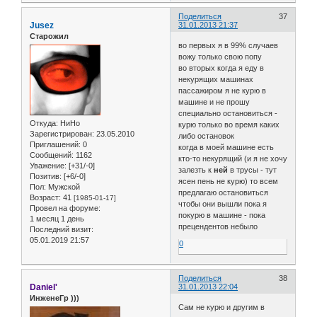
Поделиться
37
Jusez
31.01.2013 21:37
Старожил
во первых я в 99% случаев
вожу только свою попу
во вторых когда я еду в
некурящих машинах
пассажиром я не курю в
машине и не прошу
специально остановиться -
Откуда:
НиНо
курю только во время каких
Зарегистрирован
: 23.05.2010
либо остановок
Приглашений:
0
когда в моей машине есть
Сообщений:
1162
кто-то некурящий (и я не хочу
Уважение:
[+31/-0]
залезть к
ней
в трусы - тут
Позитив:
[+6/-0]
ясен пень не курю) то всем
Пол:
Мужской
предлагаю остановиться
Возраст:
41
[1985-01-17]
чтобы они вышли пока я
Провел на форуме:
покурю в машине - пока
1 месяц 1 день
прецендентов небыло
Последний визит:
05.01.2019 21:57
0
Поделиться
38
Daniel'
31.01.2013 22:04
ИнженеГр )))
Сам не курю и другим в