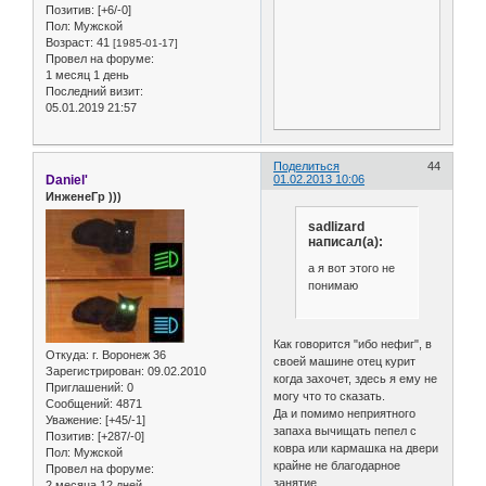
Позитив:
[+6/-0]
Пол:
Мужской
Возраст:
41
[1985-01-17]
Провел на форуме:
1 месяц 1 день
Последний визит:
05.01.2019 21:57
Поделиться
44
Daniel'
01.02.2013 10:06
ИнженеГр )))
sadlizard
написал(а):
а я вот этого не
понимаю
Как говорится "ибо нефиг", в
Откуда:
г. Воронеж 36
своей машине отец курит
Зарегистрирован
: 09.02.2010
когда захочет, здесь я ему не
Приглашений:
0
могу что то сказать.
Сообщений:
4871
Да и помимо неприятного
Уважение:
[+45/-1]
запаха вычищать пепел с
Позитив:
[+287/-0]
ковра или кармашка на двери
Пол:
Мужской
крайне не благодарное
Провел на форуме:
занятие.
2 месяца 12 дней