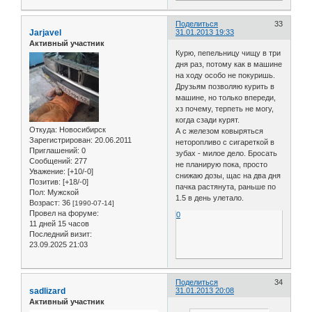
Поделиться
33
Jarjavel
31.01.2013 19:33
Активный участник
Курю, пепельницу чищу в три
дня раз, потому как в машине
на ходу особо не покуришь.
Друзьям позволяю курить в
машине, но только впереди,
хз почему, терпеть не могу,
когда сзади курят.
Откуда:
Новосибирск
А с железом ковыряться
Зарегистрирован
: 20.06.2011
неторопливо с сигареткой в
Приглашений:
0
зубах - милое дело. Бросать
Сообщений:
277
не планирую пока, просто
Уважение:
[+10/-0]
снижаю дозы, щас на два дня
Позитив:
[+18/-0]
пачка растянута, раньше по
Пол:
Мужской
1.5 в день улетало.
Возраст:
36
[1990-07-14]
Провел на форуме:
0
11 дней 15 часов
Последний визит:
23.09.2025 21:03
Поделиться
34
sadlizard
31.01.2013 20:08
Активный участник