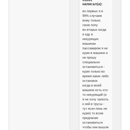
Jusez
написал(а):
во первых я в
99% случаев
вожу только
свою попу
во вторых когда
я еду в
некурящих
машинах
пассажиром я не
курю в машине и
не прошу
специально
остановиться -
курю только во
время каких либо
остановок
когда в моей
машине есть кто-
то некурящий (и
я не хочу залезть
к ней в трусы -
тут ясен пень не
курю) то всем
предлагаю
остановиться
чтобы они вышли