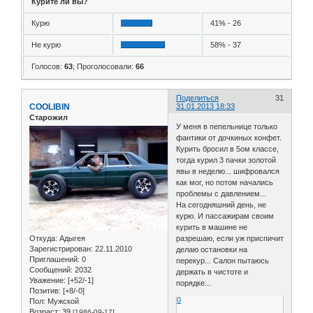
Курите ли вы?
Курю
41% - 26
Не курю
58% - 37
Голосов:
63
;
Проголосовали:
66
Поделиться
31
COOLIBIN
31.01.2013 18:33
Старожил
У меня в пепельнице только
фантики от дочкиных конфет.
Курить бросил в 5ом классе,
тогда курил 3 пачки золотой
явы в неделю... шифровался
как мог, но потом начались
проблемы с давлением...
На сегодняшний день, не
курю. И пассажирам своим
курить в машине не
Откуда:
Адыгея
разрешаю, если уж приспичит
Зарегистрирован
: 22.11.2010
делаю остановки на
Приглашений:
0
перекур... Салон пытаюсь
Сообщений:
2032
держать в чистоте и
Уважение:
[+52/-1]
порядке...
Позитив:
[+8/-0]
0
Пол:
Мужской
Возраст:
39
[1986-09-17]