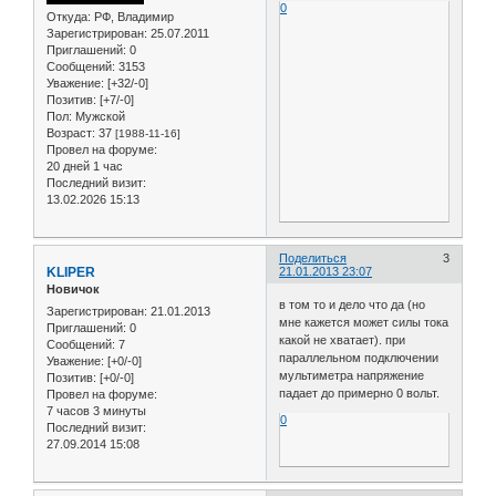
0
Откуда:
РФ, Владимир
Зарегистрирован
: 25.07.2011
Приглашений:
0
Сообщений:
3153
Уважение:
[+32/-0]
Позитив:
[+7/-0]
Пол:
Мужской
Возраст:
37
[1988-11-16]
Провел на форуме:
20 дней 1 час
Последний визит:
13.02.2026 15:13
Поделиться
3
KLIPER
21.01.2013 23:07
Новичок
в том то и дело что да (но
Зарегистрирован
: 21.01.2013
мне кажется может силы тока
Приглашений:
0
какой не хватает). при
Сообщений:
7
параллельном подключении
Уважение:
[+0/-0]
мультиметра напряжение
Позитив:
[+0/-0]
падает до примерно 0 вольт.
Провел на форуме:
7 часов 3 минуты
0
Последний визит:
27.09.2014 15:08