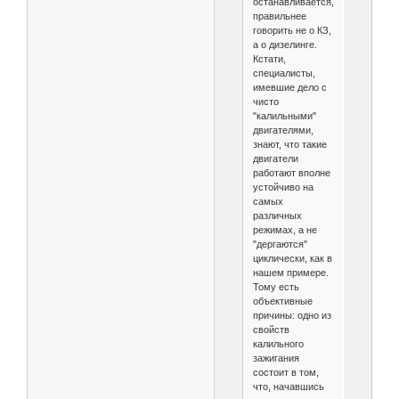
останавливается,
правильнее
говорить не о КЗ,
а о дизелинге.
Кстати,
специалисты,
имевшие дело с
чисто
"калильными"
двигателями,
знают, что такие
двигатели
работают вполне
устойчиво на
самых
различных
режимах, а не
"дергаются"
циклически, как в
нашем примере.
Тому есть
объективные
причины: одно из
свойств
калильного
зажигания
состоит в том,
что, начавшись