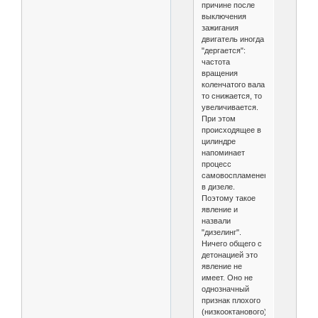
причине после
выключения
зажигания
двигатель иногда
"дергается":
частота
вращения
коленчатого вала
то снижается, то
увеличивается.
При этом
происходящее в
цилиндре
напоминает
процесс
самовоспламенения
в дизеле.
Поэтому такое
явление и
назвали
"дизелинг".
Ничего общего с
детонацией это
явление не
имеет. Оно не
однозначный
признак плохого
(низкооктанового)