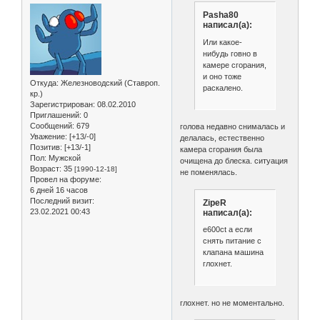
Pasha80
написал(а):
Или какое-
нибудь говно в
камере сгорания,
и оно тоже
Откуда:
Железноводский (Ставроп.
раскалено.
кр.)
Зарегистрирован
: 08.02.2010
Приглашений:
0
Сообщений:
679
голова недавно снималась и
Уважение:
[+13/-0]
делалась, естественно
Позитив:
[+13/-1]
камера сгорания была
Пол:
Мужской
очищена до блеска. ситуация
Возраст:
35
[1990-12-18]
не поменялась.
Провел на форуме:
6 дней 16 часов
Последний визит:
ZipeR
23.02.2021 00:43
написал(а):
e600ct а если
снять питание с
клапана машина
глохнет.
глохнет. но не моментально.