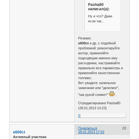
Pasha80
написал(а):
Ну и что? Даже
если так...
Резюме:
e600ct
и др. с подобной
проблемой: ремонтируйте
мотор, применяйте
подходящие именно ему
расходники, настраивайте
правильно все параметры и
применяйте качественное
топливо.
Вот увидите: калильное
зажигание или "дизелинг",
"как рукой снимет"
.
Отредактировано Pasha80
(28.01.2013 14:23)
0
Поделиться
23
e600ct
28.01.2013 17:53
Активный участник