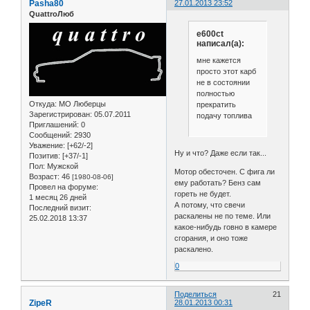
Pasha80
27.01.2013 23:52
QuattroЛюб
e600ct
написал(а):
мне кажется
просто этот карб
не в состоянии
полностью
Откуда:
МО Люберцы
прекратить
Зарегистрирован
: 05.07.2011
подачу топлива
Приглашений:
0
Сообщений:
2930
Уважение:
[+62/-2]
Ну и что? Даже если так...
Позитив:
[+37/-1]
Пол:
Мужской
Мотор обесточен. С фига ли
Возраст:
46
[1980-08-06]
ему работать? Бенз сам
Провел на форуме:
гореть не будет.
1 месяц 26 дней
А потому, что свечи
Последний визит:
раскалены не по теме. Или
25.02.2018 13:37
какое-нибудь говно в камере
сгорания, и оно тоже
раскалено.
0
Поделиться
21
ZipeR
28.01.2013 00:31