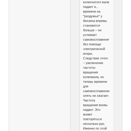
коленчатого вала
падает и...
времени на
"раздумье" у
бензина впрямь
становится
больше – он
успевает
самовоспламеняться
без помощи
электрической
искры.
Следствие этого
– увеличение
частоты
вращения
коленвала, но
теперь времени
для
самовоспламенения
опять не хватает.
Частота
вращения вновь
падает. Это
может
повторяться
несколько раз.
Именно по этой