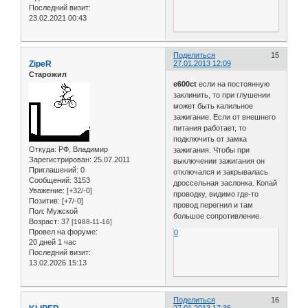
Последний визит:
23.02.2021 00:43
Поделиться
15
ZipeR
27.01.2013 12:09
Старожил
e600ct
если на постоянную
заклинить, то при глушении
может быть калильное
зажигание. Если от внешнего
питания работает, то
подключить от замка
Откуда:
РФ, Владимир
зажигания. Чтобы при
Зарегистрирован
: 25.07.2011
выключении зажигания он
Приглашений:
0
отключался и закрывалась
Сообщений:
3153
дроссельная заслонка. Копай
Уважение:
[+32/-0]
проводку, видимо где-то
Позитив:
[+7/-0]
провод перегнил и там
Пол:
Мужской
большое сопротивление.
Возраст:
37
[1988-11-16]
Провел на форуме:
0
20 дней 1 час
Последний визит:
13.02.2026 15:13
Поделиться
16