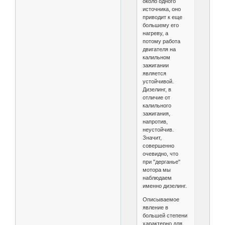
около одного
источника, оно
приводит к еще
большему его
нагреву, а
потому работа
двигателя на
калильном
зажигании
является
устойчивой.
Дизелинг, в
отличие от
калильного
зажигания,
напротив,
неустойчив.
Значит,
совершенно
очевидно, что
при "дерганье"
мотора мы
наблюдаем
именно дизелинг.
Описываемое
явление в
большей степени
характерно для