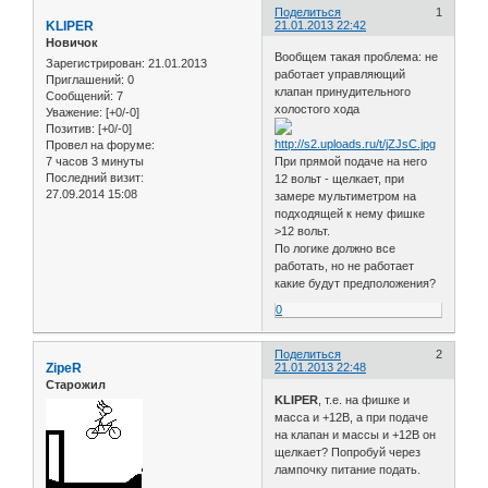
Поделиться
1
KLIPER
21.01.2013 22:42
Новичок
Вообщем такая проблема: не
Зарегистрирован
: 21.01.2013
работает управляющий
Приглашений:
0
клапан принудительного
Сообщений:
7
холостого хода
Уважение:
[+0/-0]
Позитив:
[+0/-0]
Провел на форуме:
7 часов 3 минуты
При прямой подаче на него
Последний визит:
12 вольт - щелкает, при
27.09.2014 15:08
замере мультиметром на
подходящей к нему фишке
>12 вольт.
По логике должно все
работать, но не работает
какие будут предположения?
0
Поделиться
2
ZipeR
21.01.2013 22:48
Старожил
KLIPER
, т.е. на фишке и
масса и +12В, а при подаче
на клапан и массы и +12В он
щелкает? Попробуй через
лампочку питание подать.