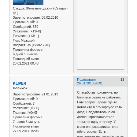
Откуда:
Железноводский (Ставроп.
кр.)
Зарегистрирован
: 08.02.2010
Приглашений:
0
Сообщений:
679
Уважение:
[+13/-0]
Позитив:
[+13/-1]
Пол:
Мужской
Возраст:
35
[1990-12-18]
Провел на форуме:
6 дней 16 часов
Последний визит:
23.02.2021 00:43
Поделиться
13
KLIPER
26.01.2013 20:01
Новичок
Спасибо за пояснение, но
Зарегистрирован
: 21.01.2013
блин все равно не работает.
Приглашений:
0
Еще вопрос, вроде где-то
Сообщений:
7
читал что в его корпусе есть
Уважение:
[+0/-0]
диод. Следовательно он
Позитив:
[+0/-0]
должен прозваниваться
Провел на форуме:
7 часов 3 минуты
только в одну сторону. У
Последний визит:
меня он прозванивается в
27.09.2014 15:08
обе стороны. Есть
подозрение что диод (если он