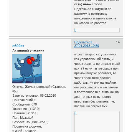
есть)
нае...
сгорел.
Подключал с катушки по
разному, в некоторых
положениях машина глохла
но клапан не работал.
0
Поделиться
14
e600ct
27.01.2013 10:50
Активный участник
может тогда с катушки плюс
как управляющий взять, и
через реле на него плюс с акб
взять? если ты говоришь при
прямой подаче работает, то
через реле тоже должно
работать. ну или на крайняк
Откуда:
Железноводский (Ставроп.
его расковырять и заклинить
кр.)
в постоянное вкл. типа как на
Зарегистрирован
: 08.02.2010
девяточных есть просто
Приглашений:
0
ввертыши без клапана, т.е.
Сообщений:
679
постоянно открыт пхх.
Уважение:
[+13/-0]
Позитив:
[+13/-1]
0
Пол:
Мужской
Возраст:
35
[1990-12-18]
Провел на форуме:
6 дней 16 часов