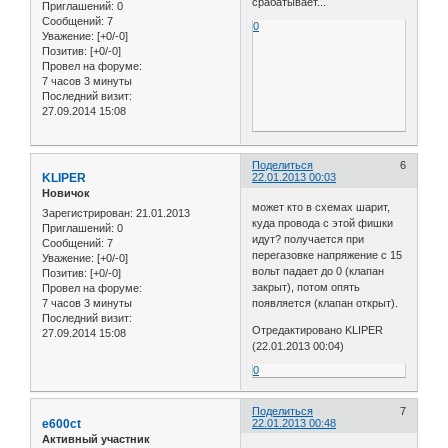
срабатывает...
Приглашений:
0
Сообщений:
7
0
Уважение:
[+0/-0]
Позитив:
[+0/-0]
Провел на форуме:
7 часов 3 минуты
Последний визит:
27.09.2014 15:08
Поделиться
6
KLIPER
22.01.2013 00:03
Новичок
может кто в схемах шарит,
Зарегистрирован
: 21.01.2013
куда провода с этой фишки
Приглашений:
0
идут? получается при
Сообщений:
7
перегазовке напряжение с 15
Уважение:
[+0/-0]
вольт падает до 0 (клапан
Позитив:
[+0/-0]
закрыт), потом опять
Провел на форуме:
7 часов 3 минуты
появляется (клапан открыт).
Последний визит:
Отредактировано KLIPER
27.09.2014 15:08
(22.01.2013 00:04)
0
Поделиться
7
e600ct
22.01.2013 00:48
Активный участник