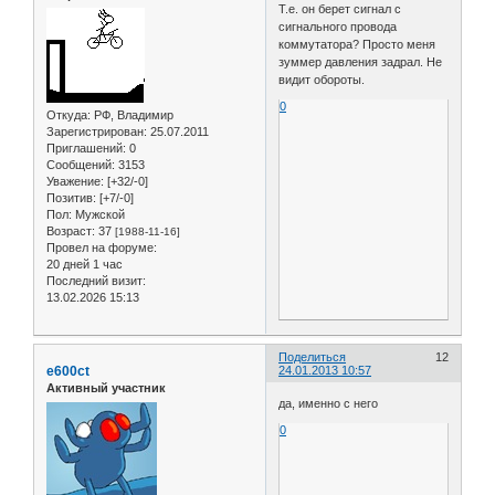
Т.е. он берет сигнал с
сигнального провода
коммутатора? Просто меня
зуммер давления задрал. Не
видит обороты.
0
Откуда:
РФ, Владимир
Зарегистрирован
: 25.07.2011
Приглашений:
0
Сообщений:
3153
Уважение:
[+32/-0]
Позитив:
[+7/-0]
Пол:
Мужской
Возраст:
37
[1988-11-16]
Провел на форуме:
20 дней 1 час
Последний визит:
13.02.2026 15:13
Поделиться
12
e600ct
24.01.2013 10:57
Активный участник
да, именно с него
0