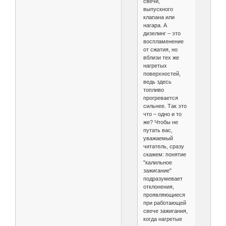
свечи,
выпускного
клапана или
нагара. А
дизелинг – это
воспламенение
от сжатия, но
вблизи тех же
нагретых
поверхностей,
ведь здесь
топливо
прогревается
сильнее. Так это
что – одно и то
же? Чтобы не
путать вас,
уважаемый
читатель, сразу
скажем: понятие
"калильное
зажигание"
подразумевает
отклонения,
проявляющиеся
при работающей
свече зажигания,
когда нагретые