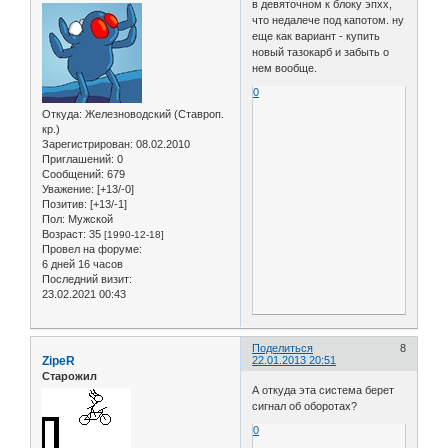
в девяточном к блоку эпхх,
что недалече под капотом. ну
еще как вариант - купить
новый тазокарб и забыть о
нем вообще.
0
Откуда:
Железноводский (Ставроп.
кр.)
Зарегистрирован
: 08.02.2010
Приглашений:
0
Сообщений:
679
Уважение:
[+13/-0]
Позитив:
[+13/-1]
Пол:
Мужской
Возраст:
35
[1990-12-18]
Провел на форуме:
6 дней 16 часов
Последний визит:
23.02.2021 00:43
Поделиться
8
ZipeR
22.01.2013 20:51
Старожил
А откуда эта система берет
сигнал об оборотах?
0