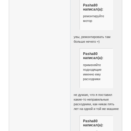
Pasha80
написал(а):
ремонтируйте
мотор
увы, ремонтировать там
больше нечего =)
Pasha80
написал(а):
применяйте
подходящие
именно ему
расходники
не думаю, что я поставил
какие-то неправильные
расходники, как-никак пять
лет на одной и той же машине
Pasha80
написал(а):