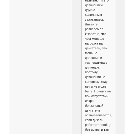
называют и это
детонацией,
другие –
калильным
зажиганием.
Давайте
разберемся.
Известно, что
чем меньше
нагрузка на
двигатель, тем
меньше
давление и
температура в
цилиндре,
поэтому
детонации на
холостом ходу
нет и не может
быть. Почему же
при отсутствии
искры
бензиновый
двигатель
останавливается,
хотя дизель
работает вообще
без искры и там