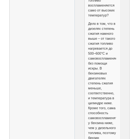
топливо
воспламеняется
само от высоких
температур?
Дело в том, что в
дизелях степень
сжатия намного
выше – от такого
сжатия топливо
нагревается до
500–600°С и
самовоспламеняется
без помощи
искры. В
бензиновых
двигателях
степень сжатия
меньше,
соответственно,
и температура в
цилиндре ниже.
Кроме того, сама
способность
самовоспламеняться
у бензина ниже,
чем у дизельного
топлива, поэтому
бензин