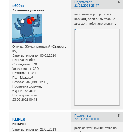
Поделиться
4
e600ct
21.01.2013 23:47
Активный участник
напрямки через реле как
вариант, если силы тока не
хватает, либо напряжения...
0
Откуда:
Железноводский (Ставроп.
кр.)
Зарегистрирован
: 08.02.2010
Приглашений:
0
Сообщений:
679
Уважение:
[+13/-0]
Позитив:
[+13/-1]
Пол:
Мужской
Возраст:
35
[1990-12-18]
Провел на форуме:
6 дней 16 часов
Последний визит:
23.02.2021 00:43
Поделиться
5
KLIPER
22.01.2013 00:00
Новичок
реле от этой фишки тоже не
Зарегистрирован
: 21.01.2013