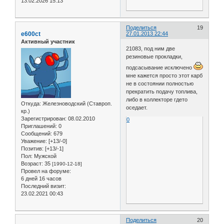
13.02.2026 15:13
Поделиться
19
e600ct
27.01.2013 22:44
Активный участник
21083, под ним две
резиновые прокладки,
подсасывание исключено
мне кажется просто этот карб
не в состоянии полностью
прекратить подачу топлива,
либо в коллекторе гдето
Откуда:
Железноводский (Ставроп.
оседает.
кр.)
Зарегистрирован
: 08.02.2010
0
Приглашений:
0
Сообщений:
679
Уважение:
[+13/-0]
Позитив:
[+13/-1]
Пол:
Мужской
Возраст:
35
[1990-12-18]
Провел на форуме:
6 дней 16 часов
Последний визит:
23.02.2021 00:43
Поделиться
20