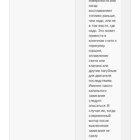
поверхности или
нагар
воспламеняют
топливо раньше,
чем надо, или не
в том месте, где
надо. Это может
привести в
конечном счете к
перегреву
поршня,
оплавлению
свечи или
клапана или
другим пагубным
для двигателя
последствиям.
Именно такого
калильного
зажигания
следует
опасаться. В
случае же, когда
современный
мотор после
выключения
зажигания не
сразу