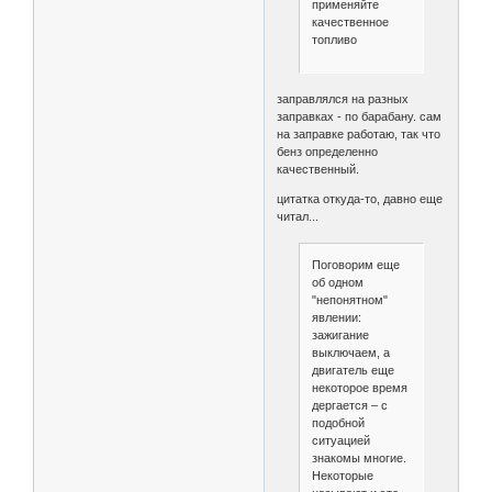
применяйте
качественное
топливо
заправлялся на разных
заправках - по барабану. сам
на заправке работаю, так что
бенз определенно
качественный.
цитатка откуда-то, давно еще
читал...
Поговорим еще
об одном
"непонятном"
явлении:
зажигание
выключаем, а
двигатель еще
некоторое время
дергается – с
подобной
ситуацией
знакомы многие.
Некоторые