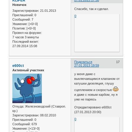
KLIPER
27.01.2013 17:36
Новичок
Спасибо, так и сделал.
Зарегистрирован
: 21.01.2013
Приглашений:
0
0
Сообщений:
7
Уважение:
[+0/-0]
Позитив:
[+0/-0]
Провел на форуме:
7 часов 3 минуты
Последний визит:
27.09.2014 15:08
Поделиться
17
e600ct
27.01.2013 19:59
Активный участник
у меня даже с
выключающимся клапаном от
катушки дизеляция, глушу
сцеплением и скоростью
и даже с новым карбом, ну я
уже не парюсь
Откуда:
Железноводский (Ставроп.
Отредактировано e600ct
кр.)
(27.01.2013 20:00)
Зарегистрирован
: 08.02.2010
0
Приглашений:
0
Сообщений:
679
Уважение:
[+13/-0]