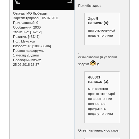
При чём здесь
Откуда:
МО Люберцы
Зарегистрирован
: 05.07.2011
ZipeR
Приглашений:
0
написал(а):
Сообщений:
2930
при отключенной
Уважение:
[+62/-2]
подаче топлива
Позитив:
[+37/-1]
Пол:
Мужской
Возраст:
46
[1980-08-06]
Провел на форуме:
,
1 месяц 26 дней
если сказано (в условии
Последний визит:
задачи
):
25.02.2018 13:37
e600ct
написал(а):
мне кажется
просто этот карб
не в состоянии
полностью
прекратить
подачу топлива
Ответ начинался со слов: