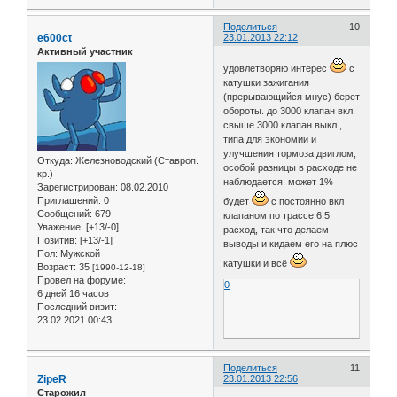
Поделиться
10
e600ct
23.01.2013 22:12
Активный участник
удовлетворяю интерес
с
катушки зажигания
(прерывающийся мнус) берет
обороты. до 3000 клапан вкл,
свыше 3000 клапан выкл.,
типа для экономии и
улучшения тормоза двиглом,
Откуда:
Железноводский (Ставроп.
особой разницы в расходе не
кр.)
наблюдается, может 1%
Зарегистрирован
: 08.02.2010
Приглашений:
0
будет
с постоянно вкл
Сообщений:
679
клапаном по трассе 6,5
Уважение:
[+13/-0]
расход, так что делаем
Позитив:
[+13/-1]
выводы и кидаем его на плюс
Пол:
Мужской
катушки и всё
Возраст:
35
[1990-12-18]
Провел на форуме:
0
6 дней 16 часов
Последний визит:
23.02.2021 00:43
Поделиться
11
ZipeR
23.01.2013 22:56
Старожил