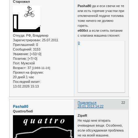
Старожил
Pasha80
да и еси свечи не те
или есть горячие участки при
отключенной подаче топлива
тоже ничего не должно
гореть.
e600ct
а если снять питание
Откуда:
РФ, Владимир
с клапана машина глохнет.
Зарегистрирован
: 25.07.2011
0
Приглашений:
0
Сообщений:
3153
Уважение:
[+32/-0]
Позитив:
[+7/-0]
Пол:
Мужской
Возраст:
37
[1988-11-16]
Провел на форуме:
20 дней 1 час
Последний визит:
13.02.2026 15:13
Поделиться
22
Pasha80
28.01.2013 14:22
QuattroЛюб
ZipeR
Не надо мне втирать
очевидные вещи. Особенно,
если обсуждаемая проблема
не на моей машине.