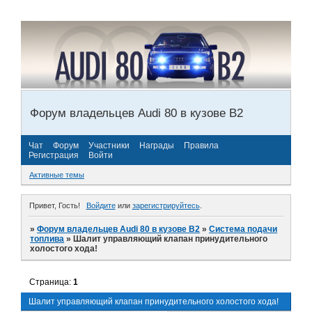
Форум владельцев Audi 80 в кузове В2
Чат
Форум
Участники
Награды
Правила
Регистрация
Войти
Активные темы
Привет, Гость!
Войдите
или
зарегистрируйтесь
.
»
Форум владельцев Audi 80 в кузове В2
»
Система подачи
топлива
»
Шалит управляющий клапан принудительного
холостого хода!
Страница:
1
Шалит управляющий клапан принудительного холостого хода!