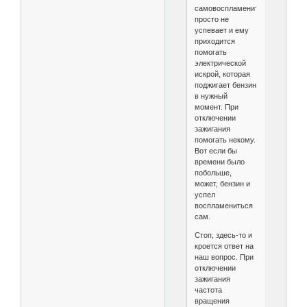
самовоспламениться
просто не
успевает и ему
приходится
помогать
электрической
искрой, которая
поджигает бензин
в нужный
момент. При
отключении
зажигания
помогать некому.
Вот если бы
времени было
побольше,
может, бензин и
успел
воспламениться
сам.
Стоп, здесь-то и
кроется ответ на
наш вопрос. При
отключении
зажигания
частота
вращения