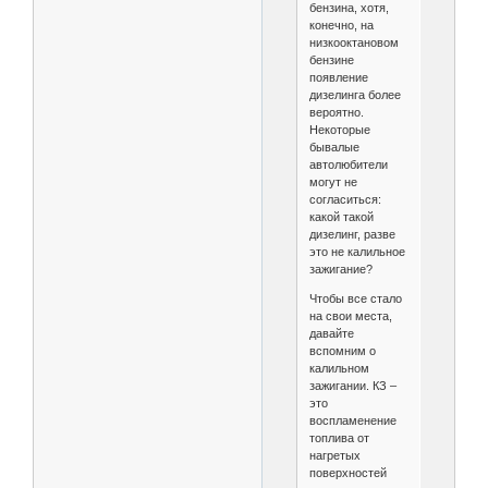
бензина, хотя,
конечно, на
низкооктановом
бензине
появление
дизелинга более
вероятно.
Некоторые
бывалые
автолюбители
могут не
согласиться:
какой такой
дизелинг, разве
это не калильное
зажигание?
Чтобы все стало
на свои места,
давайте
вспомним о
калильном
зажигании. КЗ –
это
воспламенение
топлива от
нагретых
поверхностей