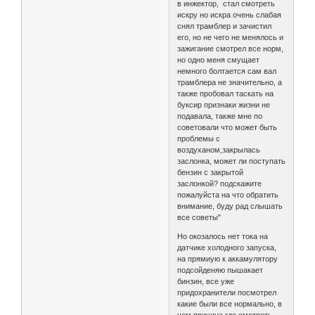
в инжектор, стал смотреть
искру но искра очень слабая
снял трамблер и зачистил
его, но не чего не менялось и
зажигание смотрел все норм,
но одно меня смущает
немного болтается сам вал
трамблера не значительно, а
также пробовал таскать на
буксир признаки жизни не
подавала, также мне по
советовали что может быть
проблемы с
воздуханом,закрылась
заслонка, может ли поступать
бензин с закрытой
заслонкой? подскажите
пожалуйста на что обратить
внимание, буду рад слышать
все советы"
Но окозалось нет тока на
датчике холодного запуска,
на прямиую к аккамулятору
подсойденяю пышакает
бинзин, все уже
придохранители посмотрел
какие были все нормально, в