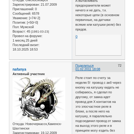
Откуда:
Омскосибирск
А вытаскивать
Зарегистрирован
: 21.07.2009
предохранители может
Приглашений:
0
ничего и не дать, т.к.
Сообщений:
6578
некоторые цепи (в основном
Уважение:
[+74/-2]
первичные, на датчики
Позитив:
[+50/-0]
всякие или катушки реле) без
Пол:
Мужской
предов.
Возраст:
45
[1981-03-23]
Провел на форуме:
0
1 месяц 25 дней
Последний визит:
18.10.2025 18:53
Поделиться
72
nafanya
01.02.2011 18:08
Активный участник
Реле стоит по счету за
неделю 5! провод с акб через
кнопку на катушку кидать не
собираюсь, я сделал по
другому, от замка идет
провод для Х контактов на
это злосчастное реле в
блоке, а после него на
катушку, я параллельно
подсоединил провод от замка
Откуда:
Новочеркасск,Каменск-
на выход этого реле и в
Шахтински
принципе могу ездить без
Зарегистрирован
: 19.12.2009