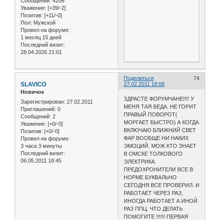
Сообщений:
4206
Уважение:
[+39/-2]
Позитив:
[+11/-0]
Пол:
Мужской
Провел на форуме:
1 месяц 15 дней
Последний визит:
28.04.2026 21:01
Поделиться
74
SLAVICO
27.02.2011 18:08
Новичок
ЗДРАСТЕ ФОРУМЧАНЕ!!!! У
Зарегистрирован
: 27.02.2011
МЕНЯ ТАЯ БЕДА. НЕ ГОРИТ
Приглашений:
0
ПРАВЫЙ ПОВОРОТ(
Сообщений:
2
МОРГАЕТ БЫСТРО) А КОГДА
Уважение:
[+0/-0]
ВКЛЮЧАЮ БЛИЖНИЙ СВЕТ
Позитив:
[+0/-0]
ФАР ВООБЩЕ НИ НАКИХ
Провел на форуме:
3 часа 3 минуты
ЭМОЦИЙ. МОЖ КТО ЗНАЕТ
Последний визит:
В ОМСКЕ ТОЛКОВОГО
06.05.2011 18:45
ЭЛЕКТРИКА.
ПРЕДОХРОНИТЕЛИ ВСЕ В
НОРМЕ БУКВАЛЬНО
СЕГОДНЯ ВСЕ ПРОВЕРИЛ. И
РАБОТАЕТ ЧЕРЕЗ РАЗ,
ИНОГДА РАБОТАЕТ А ИНОЙ
РАЗ ППЦ. ЧТО ДЕЛАТЬ
ПОМОГИТЕ !!!!!! ПЕРВАЯ