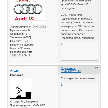
проблемой по электрике.
ауди 80 1984 бенз. НЕ
переходная.
Суть : перестали
(одновременно) работать
датчики уровня топлива и
температуры ОЖ, не горят
Зарегистрирован
: 04.04.2012
Приглашений:
0
поворотники . Остальная
Сообщений:
6
электрика работает!
Уважение:
[+0/-0]
Предохранители проверял!
Позитив:
[+0/-0]
0
Провел на форуме:
6 часов 30 минут
Последний визит:
28.11.2012 09:19
Поделиться
87
ZipeR
31.07.2012 23:07
Старожил
Посмотри массы на кузове.
0
Откуда:
РФ, Владимир
Зарегистрирован
: 25.07.2011