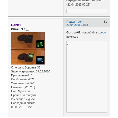
Отредактировано Gorgon67
(21.04.2011 00:21)
0
Поделиться
81
Daniel'
21.04.2011 11:18
ИнженеГр )))
Gorgon67
, попробуйте
здесь
поискать.
0
Откуда:
г. Воронеж 36
Зарегистрирован
: 09.02.2010
Приглашений:
0
Сообщений:
4871
Уважение:
[+45/-1]
Позитив:
[+287/-0]
Пол:
Мужской
Провел на форуме:
2 месяца 12 дней
Последний визит:
05.08.2019 17:28