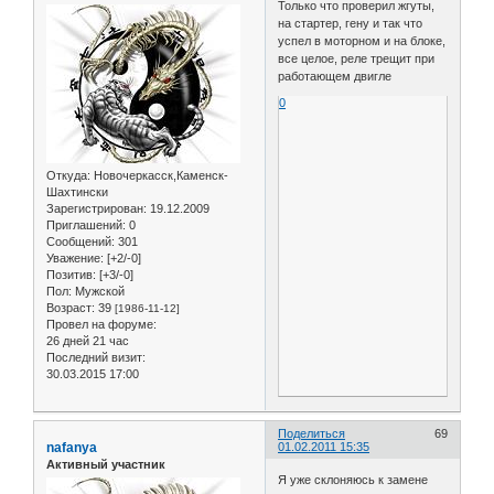
Только что проверил жгуты,
на стартер, гену и так что
успел в моторном и на блоке,
все целое, реле трещит при
работающем двигле
0
Откуда:
Новочеркасск,Каменск-
Шахтински
Зарегистрирован
: 19.12.2009
Приглашений:
0
Сообщений:
301
Уважение:
[+2/-0]
Позитив:
[+3/-0]
Пол:
Мужской
Возраст:
39
[1986-11-12]
Провел на форуме:
26 дней 21 час
Последний визит:
30.03.2015 17:00
Поделиться
69
nafanya
01.02.2011 15:35
Активный участник
Я уже склоняюсь к замене