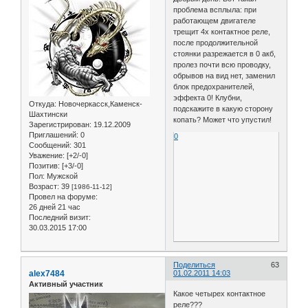
проблема всплыла: при
работающем двигателе
трещит 4х контактное реле,
после продолжительной
стоянки разрежается в 0 акб,
пролез почти всю проводку,
обрывов на вид нет, заменил
блок предохранителей,
эффекта 0! Клубни,
Откуда:
Новочеркасск,Каменск-
подскажите в какую сторону
Шахтински
копать? Может что упустил!
Зарегистрирован
: 19.12.2009
Приглашений:
0
0
Сообщений:
301
Уважение:
[+2/-0]
Позитив:
[+3/-0]
Пол:
Мужской
Возраст:
39
[1986-11-12]
Провел на форуме:
26 дней 21 час
Последний визит:
30.03.2015 17:00
Поделиться
63
alex7484
01.02.2011 14:03
Активный участник
Какое четырех контактное
реле???