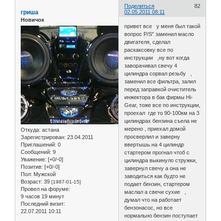
Поделиться
82
гриша
02.05.2011 08:11
Новичок
привет все у меня был такой
вопрос P/S" заменил масло
двигателя, сделал
раскаксовку все по
инструкции ,ну вот когда
заворачивал свечу 4
цилиндра сорвал резьбу ,
заменил все фильтра, залил
перед заправкой очиститель
инжектора в бак фирмы Hi-
Gear, тоже все по инструкции,
проехал где то 90-100км на 3
цилиндрах бензина съела не
мерено , приехал домой
Откуда:
астана
просверлил и заверну
Зарегистрирован
: 23.04.2011
Приглашений:
0
ввертышь на 4 цилиндр
Сообщений:
9
стартером прогнал чтоб с
Уважение:
[+0/-0]
цилиндра выкинуло стружки,
Позитив:
[+0/-0]
завернул свечу а она не
Пол:
Мужской
заводиться как будто не
Возраст:
39
[1987-01-15]
подает бензин, стартером
Провел на форуме:
маслал а свечи сухие ,
9 часов 19 минут
думал что на работает
Последний визит:
бензонасос, но все
22.07.2011 10:11
нормально бензин поступает