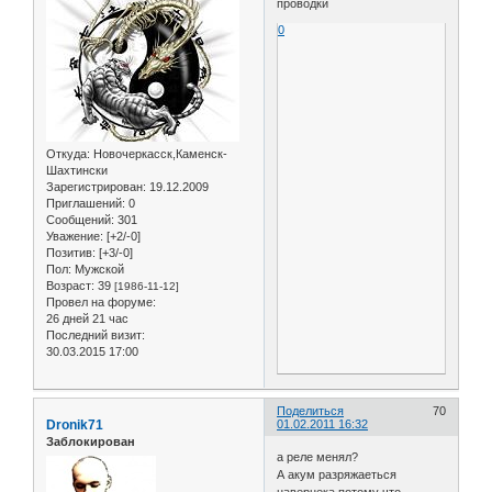
проводки
0
Откуда:
Новочеркасск,Каменск-
Шахтински
Зарегистрирован
: 19.12.2009
Приглашений:
0
Сообщений:
301
Уважение:
[+2/-0]
Позитив:
[+3/-0]
Пол:
Мужской
Возраст:
39
[1986-11-12]
Провел на форуме:
26 дней 21 час
Последний визит:
30.03.2015 17:00
Поделиться
70
Dronik71
01.02.2011 16:32
Заблокирован
а реле менял?
А акум разряжаеться
навернека потому что