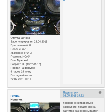
Откуда:
астана
Зарегистрирован
: 23.04.2011
Приглашений:
0
Сообщений:
9
Уважение:
[+0/-0]
Позитив:
[+0/-0]
Пол:
Мужской
Возраст:
39
[1987-01-15]
Провел на форуме:
9 часов 19 минут
Последний визит:
22.07.2011 10:11
Поделиться
85
гриша
02.05.2011 14:52
Новичок
я наверно неправельно
назвал его, покажу его на
картитке как он называется