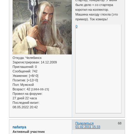
стартер, генератор. У меня
было дело + со стартера
коротил на коллектор.
Машина находу глохла (это
пример). Ток измерь!
0
Откуда:
Челябинск
Зарегистрирован
: 14.12.2009
Приглашений:
0
Сообщений:
742
Уважение:
[+8/-0]
Позитив:
[+12/-0]
Пол:
Мужской
Возраст:
42
[1984-06-15]
Провел на форуме:
27 дней 22 часа
Последний визит:
08.05.2022 20:42
Поделиться
68
nafanya
01.02.2011 15:33
Активный участник