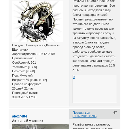
Разъемы с чего?! Все не так
просто как ты говоришь! Все
разъемы находятся сзади
блока предохранителей.
Проще предохранители, но
это ничего не дает. Было
такое что реле переставало
трещать и пропадал сразу +
на катушку, после замка был,
а после блока нет, кидал
Откуда:
Новочеркасск,Каменск-
провод в обход блока,
Шахтински
работало, вообщем думаю
Зарегистрирован
: 19.12.2009
что делать, да забыл сказать,
Приглашений:
0
как только начинает трещать
Сообщений:
301
реле, падает зарядка до 13.5
Уважение:
[+2/-0]
с 14.2
Позитив:
[+3/-0]
Пол:
Мужской
0
Возраст:
39
[1986-11-12]
Провел на форуме:
26 дней 21 час
Последний визит:
30.03.2015 17:00
Поделиться
67
alex7484
01.02.2011 15:05
Активный участник
Разъём замка зажигания,