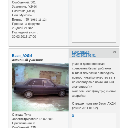
Сообщений:
301
Уважение:
[+2/-0]
Позитив:
[+3/-0]
Пол:
Мужской
Возраст:
39
[1986-11-12]
Провел на форуме:
26 дней 21 час
Последний визит:
30.03.2015 17:00
Поделиться
79
Вася_АУДИ
28.02.2011 01:51
Активный участник
у меня давно похожая
хреновина была!проблема
была в лампочке в переднем
поворотнике(количество ватт
не совпадало с номиналным
значением!) и
окислевшейся(внутри) кнопке
аварийки.
Отредактировано Вася_АУДИ
(28.02.2011 01:52)
Откуда:
Тула
0
Зарегистрирован
: 18.02.2010
Приглашений:
0
Сообщений:
325