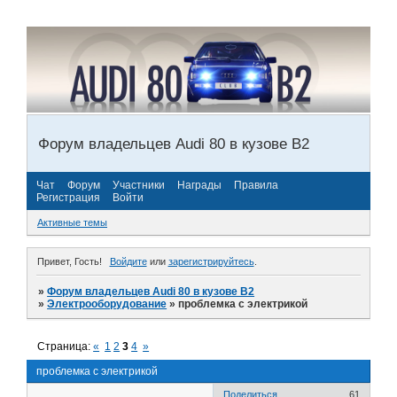
Форум владельцев Audi 80 в кузове В2
Чат
Форум
Участники
Награды
Правила
Регистрация
Войти
Активные темы
Привет, Гость!
Войдите
или
зарегистрируйтесь
.
»
Форум владельцев Audi 80 в кузове В2
»
Электрооборудование
»
проблемка с электрикой
Страница:
«
1
2
3
4
»
проблемка с электрикой
Поделиться
61