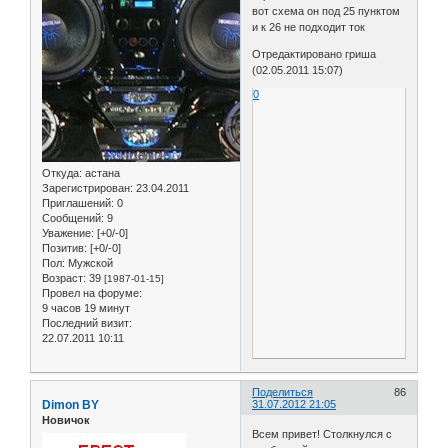
вот схема он под 25 пунктом
и к 26 не подходит ток
Отредактировано гриша
(02.05.2011 15:07)
0
Откуда:
астана
Зарегистрирован
: 23.04.2011
Приглашений:
0
Сообщений:
9
Уважение:
[+0/-0]
Позитив:
[+0/-0]
Пол:
Мужской
Возраст:
39
[1987-01-15]
Провел на форуме:
9 часов 19 минут
Последний визит:
22.07.2011 10:11
Поделиться
86
Dimon BY
31.07.2012 21:05
Новичок
Всем привет! Столкнулся с