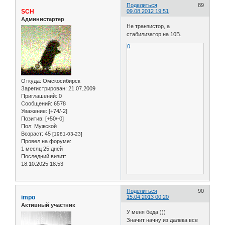
Поделиться
89
SCH
09.08.2012 19:51
Администартер
Не транзистор, а
стабилизатор на 10В.
0
Откуда:
Омскосибирск
Зарегистрирован
: 21.07.2009
Приглашений:
0
Сообщений:
6578
Уважение:
[+74/-2]
Позитив:
[+50/-0]
Пол:
Мужской
Возраст:
45
[1981-03-23]
Провел на форуме:
1 месяц 25 дней
Последний визит:
18.10.2025 18:53
Поделиться
90
impo
15.04.2013 00:20
Активный участник
У меня беда )))
Значит начну из далека все