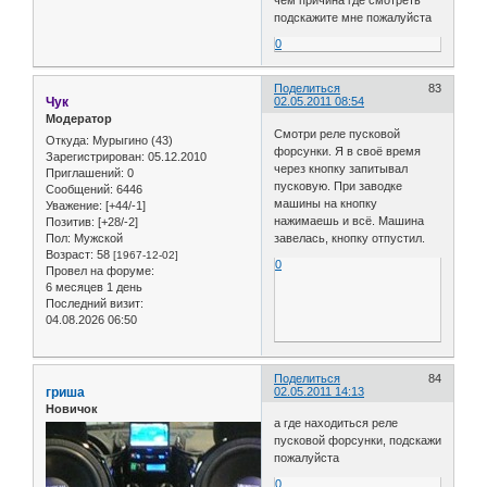
чем причина где смотреть
подскажите мне пожалуйста
0
Поделиться
83
Чук
02.05.2011 08:54
Модератор
Смотри реле пусковой
Откуда:
Мурыгино (43)
форсунки. Я в своё время
Зарегистрирован
: 05.12.2010
через кнопку запитывал
Приглашений:
0
пусковую. При заводке
Сообщений:
6446
машины на кнопку
Уважение:
[+44/-1]
нажимаешь и всё. Машина
Позитив:
[+28/-2]
Пол:
Мужской
завелась, кнопку отпустил.
Возраст:
58
[1967-12-02]
0
Провел на форуме:
6 месяцев 1 день
Последний визит:
04.08.2026 06:50
Поделиться
84
гриша
02.05.2011 14:13
Новичок
а где находиться реле
пусковой форсунки, подскажи
пожалуйста
0