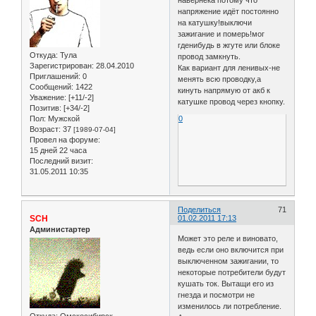
напряжение идёт постоянно
на катушку!выключи
зажигание и померь!мог
гденибудь в жгуте или блоке
Откуда:
Тула
провод замкнуть.
Зарегистрирован
: 28.04.2010
Как вариант для ленивых-не
Приглашений:
0
менять всю проводку,а
Сообщений:
1422
кинуть напрямую от акб к
Уважение:
[+11/-2]
катушке провод через кнопку.
Позитив:
[+34/-2]
Пол:
Мужской
0
Возраст:
37
[1989-07-04]
Провел на форуме:
15 дней 22 часа
Последний визит:
31.05.2011 10:35
Поделиться
71
SCH
01.02.2011 17:13
Администартер
Может это реле и виновато,
ведь если оно включится при
выключенном зажигании, то
некоторые потребители будут
кушать ток. Вытащи его из
гнезда и посмотри не
изменилось ли потребление.