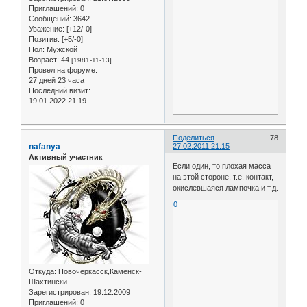
Приглашений:
0
Сообщений:
3642
Уважение:
[+12/-0]
Позитив:
[+5/-0]
Пол:
Мужской
Возраст:
44
[1981-11-13]
Провел на форуме:
27 дней 23 часа
Последний визит:
19.01.2022 21:19
Поделиться
78
nafanya
27.02.2011 21:15
Активный участник
Если один, то плохая масса
на этой стороне, т.е. контакт,
окислевшаяся лампочка и т.д.
0
Откуда:
Новочеркасск,Каменск-
Шахтински
Зарегистрирован
: 19.12.2009
Приглашений:
0