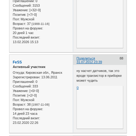
Приглашений:
0
Сообщений:
3153
Уважение:
[+32/-0]
Позитив:
[+7/-0]
Пол:
Мужской
Возраст:
37
[1988-11-16]
Провел на форуме:
20 дней 1 час
Последний визит:
13.02.2026 15:13
Поделиться
88
FeSS
31.07.2012 23:39
Активный участник
ну насчет датчиков, так это
Откуда:
Кировская обл., Яранск
вроде транзистор в приборке
Зарегистрирован
: 13.06.2011
может чудить
Приглашений:
0
Сообщений:
333
0
Уважение:
[+0/-0]
Позитив:
[+2/-0]
Пол:
Мужской
Возраст:
38
[1987-11-08]
Провел на форуме:
14 дней 23 часа
Последний визит:
23.02.2020 22:26