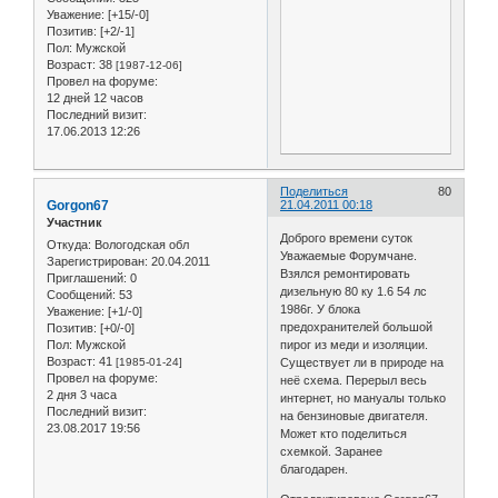
Уважение:
[+15/-0]
Позитив:
[+2/-1]
Пол:
Мужской
Возраст:
38
[1987-12-06]
Провел на форуме:
12 дней 12 часов
Последний визит:
17.06.2013 12:26
Поделиться
80
Gorgon67
21.04.2011 00:18
Участник
Доброго времени суток
Откуда:
Вологодская обл
Уважаемые Форумчане.
Зарегистрирован
: 20.04.2011
Взялся ремонтировать
Приглашений:
0
дизельную 80 ку 1.6 54 лс
Сообщений:
53
1986г. У блока
Уважение:
[+1/-0]
предохранителей большой
Позитив:
[+0/-0]
Пол:
Мужской
пирог из меди и изоляции.
Возраст:
41
[1985-01-24]
Существует ли в природе на
Провел на форуме:
неё схема. Перерыл весь
2 дня 3 часа
интернет, но мануалы только
Последний визит:
на бензиновые двигателя.
23.08.2017 19:56
Может кто поделиться
схемкой. Заранее
благодарен.