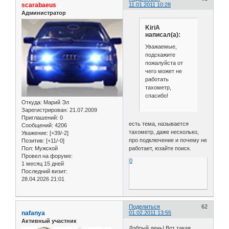
scarabaeus
11.01.2011 10:28
Администратор
KiriA
написал(а):
Уважаемые,
подскажите
пожалуйста от
чего может не
работать
тахометр,
спасибо!
Откуда:
Марий Эл
Зарегистрирован
: 21.07.2009
Приглашений:
0
есть тема, называется
Сообщений:
4206
тахометр, даже несколько,
Уважение:
[+39/-2]
про подключение и почему не
Позитив:
[+11/-0]
работает, юзайте поиск.
Пол:
Мужской
Провел на форуме:
0
1 месяц 15 дней
Последний визит:
28.04.2026 21:01
Поделиться
62
nafanya
01.02.2011 13:55
Активный участник
Добрый день! Вот такая