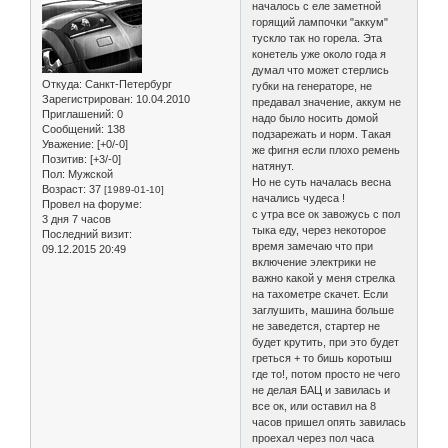
началось с еле заметной
горящий лампочки "аккум"
тускло так но горела. Эта
конетель уже около года я
думал что может стерлись
Откуда:
Санкт-Петербург
губки на генераторе, не
Зарегистрирован
: 10.04.2010
предавал значение, аккум не
Приглашений:
0
надо было носить домой
Сообщений:
138
подзарежать и норм. Такая
Уважение:
[+0/-0]
же фигня если плохо ремень
Позитив:
[+3/-0]
натянут.
Пол:
Мужской
Но не суть началась весна
Возраст:
37
[1989-01-10]
начались чудеса !
Провел на форуме:
с утра все ок завожусь с пол
3 дня 7 часов
тыка еду, через некоторое
Последний визит:
время замечаю что при
09.12.2015 20:49
включение электрики не
важно какой у меня стрелка
на тахометре скачет. Если
заглушить, машина больше
не заведется, стартер не
будет крутить, при это будет
греться + то бишь коротыш
где то!, потом просто не чего
не делая БАЦ и завилась и
все ок, или оставил на 8
часов пришел опять завилась
проехал через пол часа