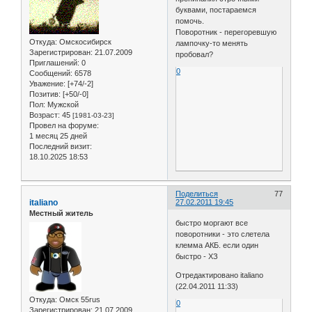
буквами, постараемся
помочь.
Поворотник - перегоревшую
Откуда:
Омскосибирск
лампочку-то менять
Зарегистрирован
: 21.07.2009
пробовал?
Приглашений:
0
0
Сообщений:
6578
Уважение:
[+74/-2]
Позитив:
[+50/-0]
Пол:
Мужской
Возраст:
45
[1981-03-23]
Провел на форуме:
1 месяц 25 дней
Последний визит:
18.10.2025 18:53
Поделиться
77
italiano
27.02.2011 19:45
Местный житель
быстро моргают все
поворотники - это слетела
клемма АКБ. если один
быстро - ХЗ
Отредактировано italiano
(22.04.2011 11:33)
Откуда:
Омск 55rus
0
Зарегистрирован
: 21.07.2009