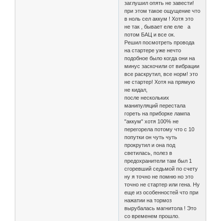
заглушил опять не завести!
при этом такое ощущение что
в ноль сел аккум ! Хотя это
не так , бывает еле еле а
потом БАЦ и все ок.
Решил посмотреть провода
на стартере уже нечто
подобное было когда они на
минус заскочили от вибрации
все раскрутил, все норм! это
не стартер! Хотя на прямую
не кидал,
после нескольких
манипуляций перестала
гореть на приборке лампа
"аккум" хотя 100% не
перегорела потому что с 10
попутки он чуть чуть
прокрутил и она под
светилась, полез в
предохранители там был 1
сгоревший седьмой по счету
ну я точно не помню но это
точно не стартер или гена. Ну
еще из особенностей что при
нажатии на тормоз
вырубалась магнитола ! Это
со временем прошло.