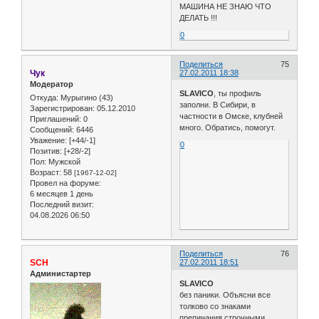
МАШИНА НЕ ЗНАЮ ЧТО
ДЕЛАТЬ !!!
0
Поделиться
75
Чук
27.02.2011 18:38
Модератор
SLAVICO
, ты профиль
Откуда:
Мурыгино (43)
заполни. В Сибири, в
Зарегистрирован
: 05.12.2010
частности в Омске, клубней
Приглашений:
0
много. Обратись, помогут.
Сообщений:
6446
Уважение:
[+44/-1]
0
Позитив:
[+28/-2]
Пол:
Мужской
Возраст:
58
[1967-12-02]
Провел на форуме:
6 месяцев 1 день
Последний визит:
04.08.2026 06:50
Поделиться
76
SCH
27.02.2011 18:51
Администартер
SLAVICO
без паники. Объясни все
толково со знаками
препинания строчными