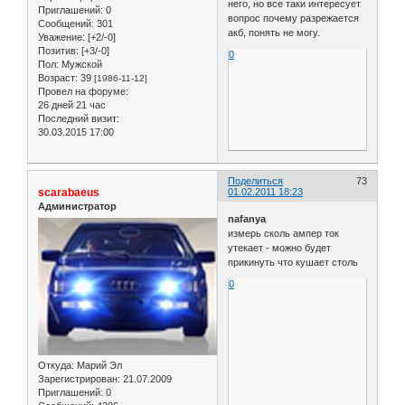
него, но все таки интересует
Приглашений:
0
вопрос почему разрежается
Сообщений:
301
акб, понять не могу.
Уважение:
[+2/-0]
Позитив:
[+3/-0]
0
Пол:
Мужской
Возраст:
39
[1986-11-12]
Провел на форуме:
26 дней 21 час
Последний визит:
30.03.2015 17:00
Поделиться
73
scarabaeus
01.02.2011 18:23
Администратор
nafanya
измерь сколь ампер ток
утекает - можно будет
прикинуть что кушает столь
0
Откуда:
Марий Эл
Зарегистрирован
: 21.07.2009
Приглашений:
0