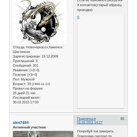
Если не ошибаюсь разгрузка
Х контактов(старый образец
проводки)
0
Откуда:
Новочеркасск,Каменск-
Шахтински
Зарегистрирован
: 19.12.2009
Приглашений:
0
Сообщений:
301
Уважение:
[+2/-0]
Позитив:
[+3/-0]
Пол:
Мужской
Возраст:
39
[1986-11-12]
Провел на форуме:
26 дней 21 час
Последний визит:
30.03.2015 17:00
Поделиться
65
alex7484
01.02.2011 14:27
Активный участник
Попробуй ток замерить.
Помощник смотрит по