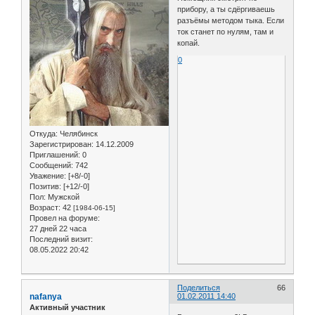
прибору, а ты сдёргиваешь
разъёмы методом тыка. Если
ток станет по нулям, там и
копай.
0
Откуда:
Челябинск
Зарегистрирован
: 14.12.2009
Приглашений:
0
Сообщений:
742
Уважение:
[+8/-0]
Позитив:
[+12/-0]
Пол:
Мужской
Возраст:
42
[1984-06-15]
Провел на форуме:
27 дней 22 часа
Последний визит:
08.05.2022 20:42
Поделиться
66
nafanya
01.02.2011 14:40
Активный участник