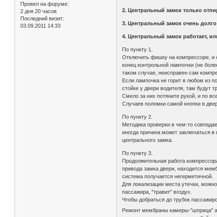
Провел на форуме:
2. Центральный замок только отпир
2 дня 20 часов
Последний визит:
3. Центральный замок очень долго 
03.09.2011 14:33
4. Центральный замок работает, и
По пункту 1.
Отключить фишку на компрессоре, и 
конец контрольной лампочки (не боле
таком случае, неисправен сам компре
Если лампочка не горит в любом из п
стойке у двери водителя, там будут т
Смело за них потяните рукой, и по в
Случаев поломки самой кнопки в двер
По пункту 2.
Методика проверки в чем-то совпадает
иногда причина может заключаться в
центрального замка.
По пункту 3.
Продолжительная работа компрессора
привода замка двери, находится мембр
система получается негерметичной.
Для локализации места утечки, можно
пассажира, "травит" воздух.
Чтобы добраться до трубок пассажирс
Ремонт мембраны камеры-"шприца" а