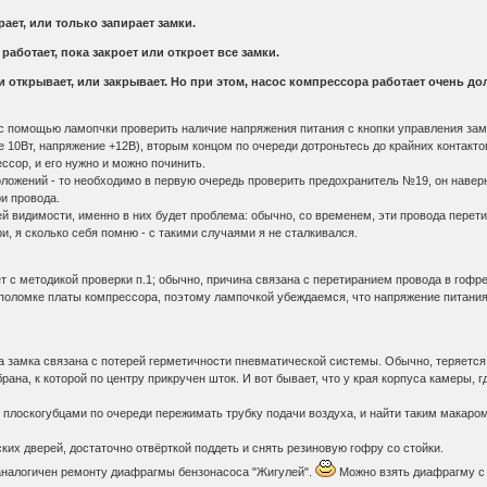
ает, или только запирает замки.
работает, пока закроет или откроет все замки.
ли открывает, или закрывает. Но при этом, насос компрессора работает очень д
с помощью ламопчки проверить наличие напряжения питания с кнопки управления замк
е 10Вт, напряжение +12В), вторым концом по очереди дотроньтесь до крайних контакто
ссор, и его нужно и можно починить.
оложений - то необходимо в первую очередь проверить предохранитель №19, он навер
ри провода.
сей видимости, именно в них будет проблема: обычно, со временем, эти провода перет
и, я сколько себя помню - с такими случаями я не сталкивался.
 с методикой проверки п.1; обычно, причина связана с перетиранием провода в гофре, 
 поломке платы компрессора, поэтому лампочкой убеждаемся, что напряжение питания
 замка связана с потерей герметичности пневматической системы. Обычно, теряется 
ана, к которой по центру прикручен шток. И вот бывает, что у края корпуса камеры, 
 плоскогубцами по очереди пережимать трубку подачи воздуха, и найти таким макаром,
ких дверей, достаточно отвёрткой поддеть и снять резиновую гофру со стойки.
налогичен ремонту диафрагмы бензонасоса "Жигулей".
Можно взять диафрагму с 