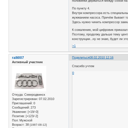
половинки держаться между собой на
По пункту 4.
Внутри компрессора есть специальный
жужжанием насоса. Причём бывает так
Здесь нужно чинить компрессор замка
К сожалению, мой цифровик приказал 
Поэтому, продолжу дальше тему центр
конструкции...ну не знаю, будет ли эт
+1
ralli007
Поделиться
08.02.2010 12:16
Активный участник
Спасибо учтем
0
Откуда:
Северодвинск
Зарегистрирован
: 07.02.2010
Приглашений:
0
Сообщений:
273
Уважение:
[+19/-0]
Позитив:
[+123/-2]
Пол:
Мужской
Возраст:
38
[1987-08-12]