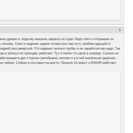
3
анно думаю я, подхожу машина закрыта он гудит. Беру ключ и открываю он
ть почему. Снял я сидение заднее полностью там есть тройник идущий от
едней пассажирской. Отсоеденил заткнул трубку и он заработал как надо. Так
 и заткнул ее пальцам, работает. Тут я понял что дело в шприце. Сильно не
 работающая в две стороны (менбрана) смотрю я а в ней маленькая дырочка.
ень гибкая. Собрал и поставил на место. Прошло 15 минут и ВУАЛЯ работает.