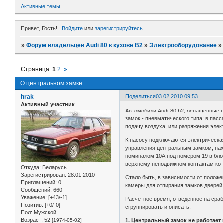
Активные темы
Привет, Гость!
Войдите
или
зарегистрируйтесь
.
»
Форум владельцев Audi 80 в кузове В2
»
Электрооборудование
Страница:
1
2
»
О центральном замке.
hrak
Поделиться
03.02.2010 09:53
Активный участник
Автомобили Audi-80 b2, оснащённые ц
замок - пневматического типа: в пас
подачу воздуха, или разряжения элек
К насосу подключаются электрическа
управления центральным замком, нахо
номиналом 10А под номером 19 в блок
верхнему неподвижном контактам кот
Откуда:
Беларусь
Зарегистрирован
: 28.01.2010
Стало быть, в зависимости от положе
Приглашений:
0
камеры для отпирания замков дверей,
Сообщений:
660
Уважение:
[+43/-1]
Расчётное время, отведённое на сраб
Позитив:
[+0/-0]
сгруппировать и описать.
Пол:
Мужской
Возраст:
52
[1974-05-02]
1. Центральный замок не работает