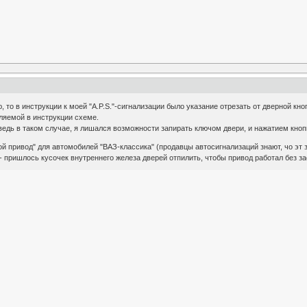
, то в инструкции к моей "A.P.S."-сигнализации было указание отрезать от дверной кно
ляемой в инструкции схеме.
ведь в таком случае, я лишался возможности запирать ключом двери, и нажатием кноп
й привод" для автомобилей "ВАЗ-классика" (продавцы автосигнализаций знают, чо эт за
 пришлось кусочек внутреннего железа дверей отпилить, чтобы привод работал без за