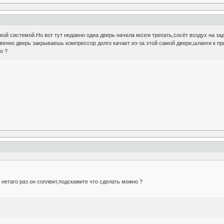
ой системой.Но вот тут недавно одна дверь начела мозги трепать,сосёт воздух на за
твенно дверь закрываешь компрессор долго качает из-за этой самой двери,шланги к пр
о ?
 нетаго раз он соплвит,подскажите что сделать можно ?