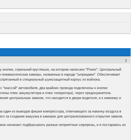
1
 кнопки, серенький кругляшок, на котором написано "Power". Центральный
но-пневматические камеры, названные в народе "шприцами". Обеспечивает
и, спрятанный в специальный шумозащитный корпус из войлока.
с "массой" автомобиля, два крайних провода подключены к кнопке
ючены плюс аккумулятора и плюс генератора), через предохранитель
ения центральным замком, что находится в двери водителя, и к нижнему и
 на один из выводов фишки компрессора, отвечающего за накачку воздуха в
го за создание вакуума в камерах для централизованного открытия замков.
амок начинает подбрасывать разные неприятные сюрпризы, и я постараюсь их