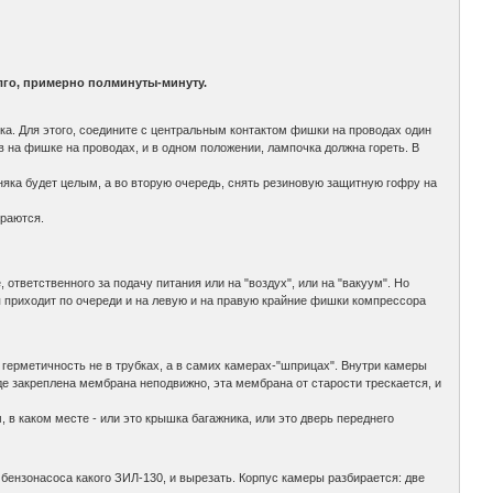
олго, примерно полминуты-минуту.
а. Для этого, соедините с центральным контактом фишки на проводах один
в на фишке на проводах, и в одном положении, лампочка должна гореть. В
няка будет целым, а во вторую очередь, снять резиновую защитную гофру на
ираются.
ответственного за подачу питания или на "воздух", или на "вакуум". Но
 приходит по очереди и на левую и на правую крайние фишки компрессора
герметичность не в трубках, а в самих камерах-"шприцах". Внутри камеры
где закреплена мембрана неподвижно, эта мембрана от старости трескается, и
 в каком месте - или это крышка багажника, или это дверь переднего
бензонасоса какого ЗИЛ-130, и вырезать. Корпус камеры разбирается: две