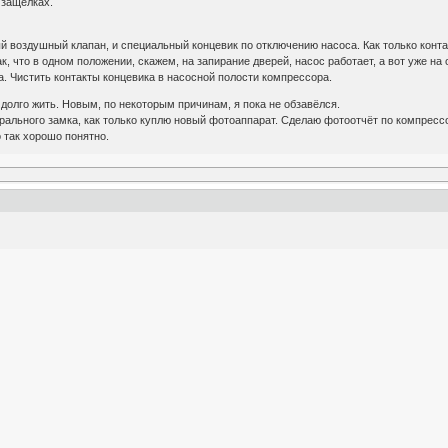
 защелках.
 воздушный клапан, и специальный концевик по отключению насоса. Как только контак
, что в одном положении, скажем, на запирание дверей, насос работает, а вот уже на 
. Чистить контакты концевика в насосной полости компрессора.
долго жить. Новым, по некоторым причинам, я пока не обзавёлся.
ального замка, как только куплю новый фотоаппарат. Сделаю фотоотчёт по компрессор
о так хорошо понятно.