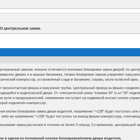
»
О центральном замке.
ентральным замком, внешне отличаются кнопками блокировки замка дверей: по центру
сажирских дверях и в крышке багажника, тягами блокировки замков управляют вакуум
трический компрессор, установленый сзади в багажнике, справа, около колёсной арк
я трехконтактная фишка и вакуумная трубка. Центральный провод на фишке соединен 
дящейся в водительской двери. От электрической шины "клемма 30" (к кл."30" подкл
е реле и предохранителей, напряжение поступает на подвижной контакт кнопки управл
орой подключён компрессор.
ния кнопки блокировки замка двери водителя, напряжение "+12В" будет поступать или
 либо же напряжение "+12В" будет поступать на вывод фишки компрессора, отвечающе
атывания замка расчитано в течении не более 3 секунд. Со временем, центральный з
 ни в одном из положений кнопки блокировки/ключа двери водителя.