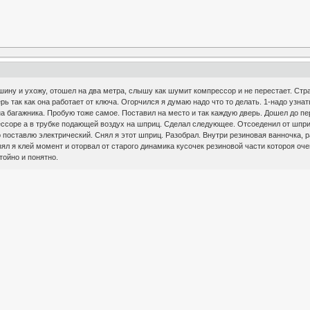
шину и ухожу, отошел на два метра, слышу как шумит компрессор и не перестает. Стр
рь так как она работает от ключа. Огорчился я думаю надо что то делать. 1-надо узна
 багажника. Пробую тоже самое. Поставил на место и так каждую дверь. Дошел до пер
ссоре а в трубке подающей воздух на шприц. Сделал следующее. Отсоеденил от шприца
о поставлю электрический. Снял я этот шприц. Разобрал. Внутри резиновая ванночка,
зял я клей момент и оторвал от старого динамика кусочек резиновой части котороя оч
тойно и понятно.