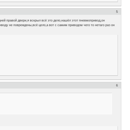
5
дней правой двери,я вскрыл всё это дело,нашёл этот пневмопривод,он
иводу не повреждены,всё цело,а вот с самим приводом чего то нетаго раз он
6