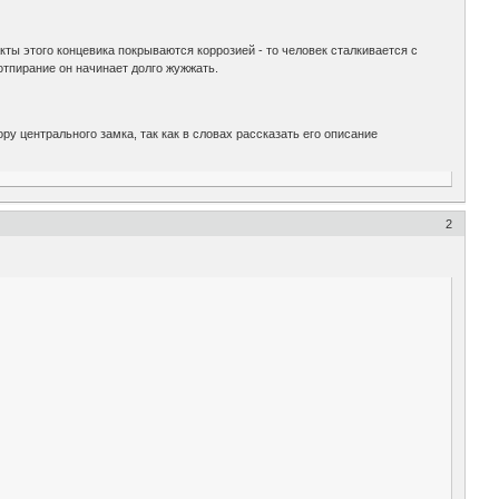
ты этого концевика покрываются коррозией - то человек сталкивается с
отпирание он начинает долго жужжать.
у центрального замка, так как в словах рассказать его описание
2