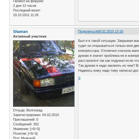
Провел на форуме:
2 дня 13 часов
Последний визит:
19.10.2011 11:26
Shaman
Поделиться
08.02.2010 13:16
Активный участник
Был я в такой ситуации. Закрывая ма
гудит но открываеться только моя две
компрессора. Отключил сначала жанна
думаю я значит проблема не в компре
расстроился так как подумал если чт
Так думаю я надо заклеить но чем? В
Надеюсь кому надо тому написал дос
0
Откуда:
Волгоград
Зарегистрирован
: 04.02.2010
Приглашений:
0
Сообщений:
302
Уважение:
[+5/-0]
Позитив:
[+5/-0]
Пол:
Мужской