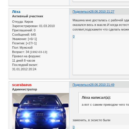
Лёха
Поделиться
28.06.2010 21:27
Активный участник
Машина мне досталась с рабочей эдак
Откуда:
Киров
оказался весь в масле.И когда естес
Зарегистрирован
: 01.03.2010
соплвит,подскажите что сделать можн
Приглашений:
0
Сообщений:
645
0
Уважение:
[+6/-1]
Позитив:
[+27/-1]
Пол:
Мужской
Возраст:
34
[1992-03-13]
Провел на форуме:
11 дней 8 часов
Последний визит:
31.01.2012 20:24
scarabaeus
Поделиться
28.06.2010 21:49
Администратор
Лёха написал(а):
а вот с самим приводом чего то
заменить, в экзисте были
0