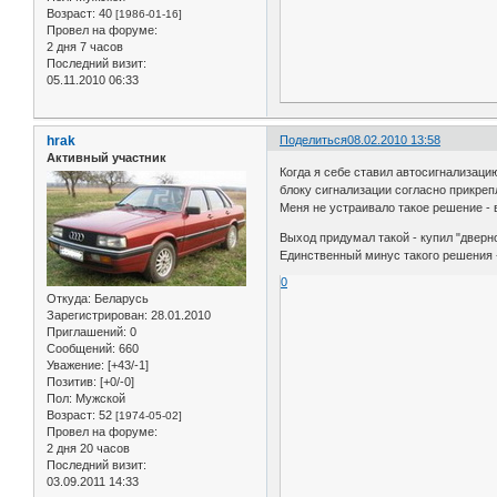
Возраст:
40
[1986-01-16]
Провел на форуме:
2 дня 7 часов
Последний визит:
05.11.2010 06:33
hrak
Поделиться
08.02.2010 13:58
Активный участник
Когда я себе ставил автосигнализацию
блоку сигнализации согласно прикреп
Меня не устраивало такое решение - 
Выход придумал такой - купил "дверно
Единственный минус такого решения -
0
Откуда:
Беларусь
Зарегистрирован
: 28.01.2010
Приглашений:
0
Сообщений:
660
Уважение:
[+43/-1]
Позитив:
[+0/-0]
Пол:
Мужской
Возраст:
52
[1974-05-02]
Провел на форуме:
2 дня 20 часов
Последний визит:
03.09.2011 14:33