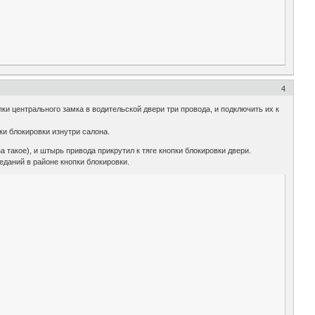
4
пки центрального замка в водительской двери три провода, и подключить их к
ки блокировки изнутри салона.
 такое), и штырь привода прикрутил к тяге кнопки блокировки двери.
еданий в районе кнопки блокировки.