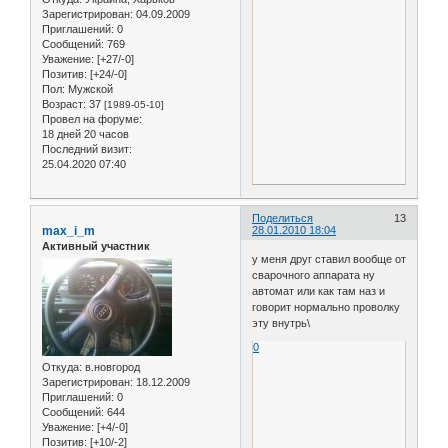
Зарегистрирован
: 04.09.2009
Приглашений:
0
Сообщений:
769
Уважение:
[+27/-0]
Позитив:
[+24/-0]
Пол:
Мужской
Возраст:
37
[1989-05-10]
Провел на форуме:
18 дней 20 часов
Последний визит:
25.04.2020 07:40
Поделиться
13
max_i_m
28.01.2010 18:04
Активный участник
у меня друг ставил вообще от
сварочного аппарата ну
автомат или как там наз и
говорит нормально проволку
эту внутрь\
0
Откуда:
в.новгород
Зарегистрирован
: 18.12.2009
Приглашений:
0
Сообщений:
644
Уважение:
[+4/-0]
Позитив:
[+10/-2]