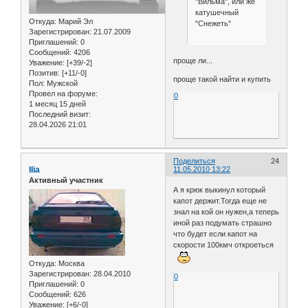
"Вильма", или же
катушечный
Откуда:
Марий Эл
"Снежеть"
Зарегистрирован
: 21.07.2009
Приглашений:
0
Сообщений:
4206
проще ли...
Уважение:
[+39/-2]
Позитив:
[+11/-0]
проще такой найти и купить
Пол:
Мужской
Провел на форуме:
0
1 месяц 15 дней
Последний визит:
28.04.2026 21:01
Поделиться
24
Ilia
11.05.2010 13:22
Активный участник
А я крюк выкинул который
капот держит.Тогда еще не
знал на кой он нужен,а теперь
иной раз подумать страшно
что будет если капот на
скорости 100кмч откроеться
Откуда:
Москва
Зарегистрирован
: 28.04.2010
0
Приглашений:
0
Сообщений:
626
Уважение:
[+6/-0]