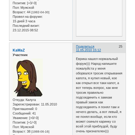
Позитив:
[+3/-0]
Пол:
Мужской
Возраст:
44
[1982-04-30]
Провел на форуме:
15 дней 3 часа
Последний визит:
23.12.2015 08:52
Поделиться
25
KaMaZ
11.05.2010 15:12
Участник
Еврика нашел нормальный
форум))) Народ напишите
пожалуйста у меня
оборвался тросик открывания
капота, я купил новый, кое
как открыл все таки капот, а
вот теперь вопрос, как мне
тросик правильно
подсоединить к замкам
Откуда:
Калуга
правый замок как
Зарегистрирован
: 11.05.2010
подсоединять я понял там и
Приглашений:
0
нечего делать, а вот левый, я
Сообщений:
41
не понял вообще, если кто
Уважение:
[+0/-0]
может скиньте каринку со
Позитив:
[+1/-0]
всей этой приблудой, буду
Пол:
Мужской
очень признателен)))
Возраст:
38
[1988-06-16]