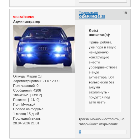
Поделиться
19
scarabaeus
07.02.2010 16:38
Администратор
Keisi
написал(а):
Правы ребята,
уже пора в такую
ненадёжную
конструкцию
внести
усовершенствования,
в виде
Откуда:
Марий Эл
активатора. Вот
Зарегистрирован
: 21.07.2009
только если без
Приглашений:
0
аккума
Сообщений:
4206
захлопнуть -
Уважение:
[+39/-2]
придётся под
Позитив:
[+11/-0]
авто лезть.
Пол:
Мужской
Провел на форуме:
1 месяц 15 дней
Последний визит:
тросик можно и оставить, на
28.04.2026 21:01
"аварийное" открывание
0