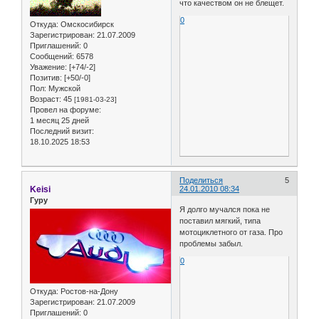
что качеством он не блещет.
0
Откуда:
Омскосибирск
Зарегистрирован
: 21.07.2009
Приглашений:
0
Сообщений:
6578
Уважение:
[+74/-2]
Позитив:
[+50/-0]
Пол:
Мужской
Возраст:
45
[1981-03-23]
Провел на форуме:
1 месяц 25 дней
Последний визит:
18.10.2025 18:53
Поделиться
5
Keisi
24.01.2010 08:34
Гуру
Я долго мучался пока не
поставил мягкий, типа
мотоциклетного от газа. Про
проблемы забыл.
0
Откуда:
Ростов-на-Дону
Зарегистрирован
: 21.07.2009
Приглашений:
0