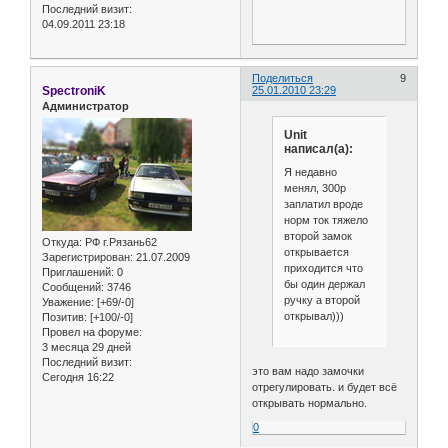
Последний визит:
04.09.2011 23:18
Поделиться
9
SpectroniK
25.01.2010 23:29
Администратор
Unit
написал(а):
Я недавно
менял, 300р
заплатил вроде
норм ток тяжело
второй замок
Откуда:
РФ г.Рязань62
открывается
Зарегистрирован
: 21.07.2009
приходится что
Приглашений:
0
бы один держал
Сообщений:
3746
ручку а второй
Уважение:
[+69/-0]
открывал)))
Позитив:
[+100/-0]
Провел на форуме:
3 месяца 29 дней
Последний визит:
это вам надо замочки
Сегодня 16:22
отрегулировать. и будет всё
открывать нормально.
0