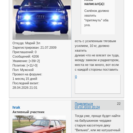
написал(а):
Силёнок должно
хватить
"притянуть" оба
уха.
есть с усиленным тяговым
Откуда:
Марий Эл
усилием, 10 кг, должно
Зарегистрирован
: 21.07.2009
хватить
Приглашений:
0
думаю что не влезет он туда,
Сообщений:
4206
между замком и радиатором,
Уважение:
[+39/-2]
места не так много, вот если
Позитив:
[+11/-0]
с каждой стороны поставить
Пол:
Мужской
Провел на форуме:
0
1 месяц 15 дней
Последний визит:
28.04.2026 21:01
Поделиться
22
hrak
07.02.2010 20:24
Активный участник
Тогда уже, проще будет найти
на бабушкином чердаке
старую кассетную деку
"Вильма", или же катушечный