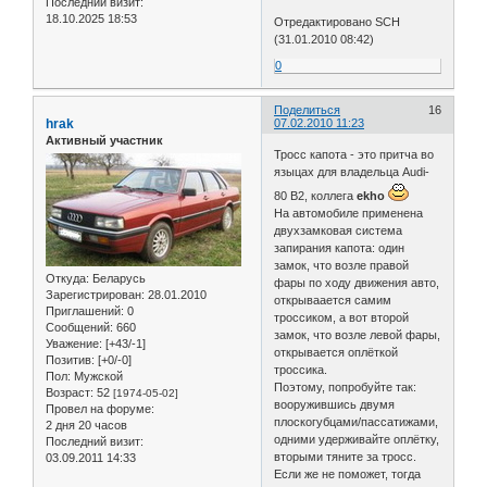
Последний визит:
18.10.2025 18:53
Отредактировано SCH
(31.01.2010 08:42)
0
Поделиться
16
hrak
07.02.2010 11:23
Активный участник
Тросс капота - это притча во
языцах для владельца Audi-
80 B2, коллега
ekho
На автомобиле применена
двухзамковая система
запирания капота: один
замок, что возле правой
Откуда:
Беларусь
фары по ходу движения авто,
Зарегистрирован
: 28.01.2010
открываается самим
Приглашений:
0
троссиком, а вот второй
Сообщений:
660
замок, что возле левой фары,
Уважение:
[+43/-1]
открывается оплёткой
Позитив:
[+0/-0]
троссика.
Пол:
Мужской
Поэтому, попробуйте так:
Возраст:
52
[1974-05-02]
вооружившись двумя
Провел на форуме:
плоскогубцами/пассатижами,
2 дня 20 часов
одними удерживайте оплётку,
Последний визит:
вторыми тяните за тросс.
03.09.2011 14:33
Если же не поможет, тогда