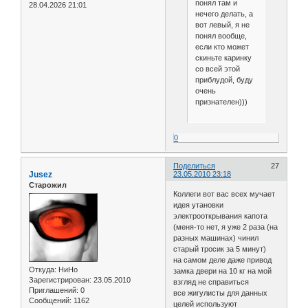
понял там и
28.04.2026 21:01
нечего делать, а
вот левый, я не
понял вообще,
если кто может
скиньте каринку
со всей этой
приблудой, буду
очень
признателен)))
0
Поделиться
27
Jusez
23.05.2010 23:18
Старожил
Коллеги вот вас всех мучает
идея утановки
электрооткрывания капота
(меня-то нет, я уже 2 раза (на
разных машинах) чинил
старый тросик за 5 минут)
на самом деле даже привод
Откуда:
НиНо
замка двери на 10 кг на мой
Зарегистрирован
: 23.05.2010
взгляд не справиться
Приглашений:
0
все жигулисты для данных
Сообщений:
1162
целей используют