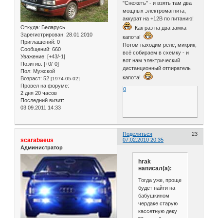
"Снежеть" - и взять там два
мощных электромагнита,
аккурат на +12В по питанию!
Откуда:
Беларусь
Как раз на два замка
Зарегистрирован
: 28.01.2010
капота!
Приглашений:
0
Потом находим реле, микрик,
Сообщений:
660
всё собираем в схемку - и
Уважение:
[+43/-1]
вот нам электрический
Позитив:
[+0/-0]
дистанционный отпиратель
Пол:
Мужской
капота!
Возраст:
52
[1974-05-02]
Провел на форуме:
0
2 дня 20 часов
Последний визит:
03.09.2011 14:33
Поделиться
23
scarabaeus
07.02.2010 20:35
Администратор
hrak
написал(а):
Тогда уже, проще
будет найти на
бабушкином
чердаке старую
кассетную деку