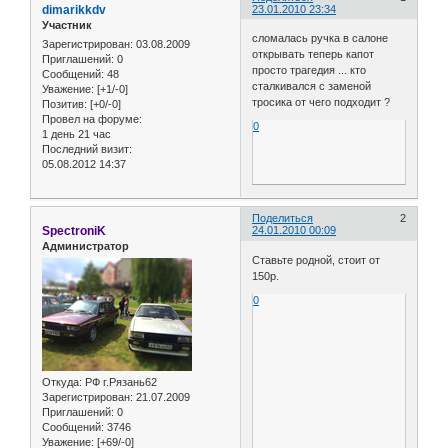
dimarikkdv
23.01.2010 23:34
Участник
сломалась ручка в салоне
Зарегистрирован
: 03.08.2009
открывать теперь капот
Приглашений:
0
просто трагедия ... кто
Сообщений:
48
сталкивался с заменой
Уважение:
[+1/-0]
тросика от чего подходит ?
Позитив:
[+0/-0]
Провел на форуме:
0
1 день 21 час
Последний визит:
05.08.2012 14:37
Поделиться
2
SpectroniK
24.01.2010 00:09
Администратор
Ставьте родной, стоит от
150р.
0
Откуда:
РФ г.Рязань62
Зарегистрирован
: 21.07.2009
Приглашений:
0
Сообщений:
3746
Уважение:
[+69/-0]