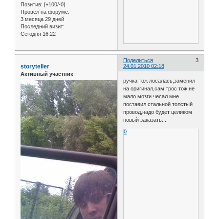
Позитив:
[+100/-0]
Провел на форуме:
3 месяца 29 дней
Последний визит:
Сегодня 16:22
Поделиться
3
storyteller
24.01.2010 02:18
Активный участник
ручка тож лосалась,заменил
на оригинал,сам трос тож не
мало мозги чесал мне...
поставил стальной толстый
провод,надо будет целиком
новый заказать...
0