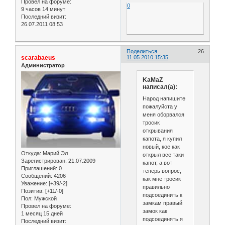
Провел на форуме:
0
9 часов 14 минут
Последний визит:
26.07.2011 08:53
Поделиться
26
scarabaeus
11.05.2010 15:35
Администратор
KaMaZ
написал(а):
Народ напишите
пожалуйста у
меня оборвался
тросик
открывания
капота, я купил
новый, кое как
Откуда:
Марий Эл
открыл все таки
Зарегистрирован
: 21.07.2009
капот, а вот
Приглашений:
0
теперь вопрос,
Сообщений:
4206
как мне тросик
Уважение:
[+39/-2]
правильно
Позитив:
[+11/-0]
подсоединить к
Пол:
Мужской
замкам правый
Провел на форуме:
замок как
1 месяц 15 дней
подсоединять я
Последний визит: