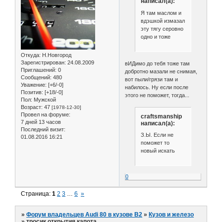
написал(а):
Я там маслом и
вдэшкой измазал
эту тягу серовно
одно и тоже
Откуда:
Н.Новгород
Зарегистрирован
: 24.08.2009
вИДимо до тебя тоже там
Приглашений:
0
добротно мазали не снимая,
Сообщений:
480
вот пыли/грязи там и
Уважение:
[+6/-0]
набилось. Ну если после
Позитив:
[+18/-0]
этого не поможет, тогда...
Пол:
Мужской
Возраст:
47
[1978-12-30]
Провел на форуме:
craftsmanship
7 дней 13 часов
написал(а):
Последний визит:
З.Ы. Если не
01.08.2016 16:21
поможет то
новый искать
0
Страница:
1
2
3
…
6
»
»
Форум владельцев Audi 80 в кузове В2
»
Кузов и железо
»
тросик открытия капота