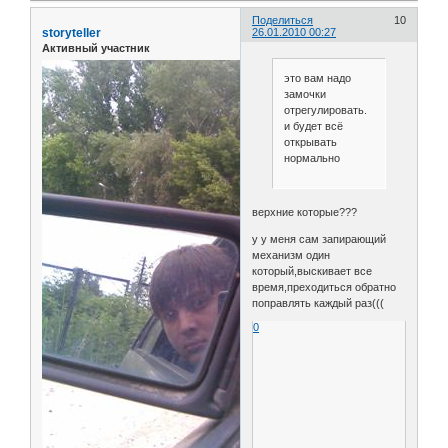
Поделиться
10
storyteller
26.01.2010 00:27
Активный участник
это вам надо
замочки
отрегулировать.
и будет всё
открывать
нормально
верхние которые???
у у меня сам запирающий
механизм один
который,выскивает все
время,преходиться обратно
поправлять каждый раз(((
0