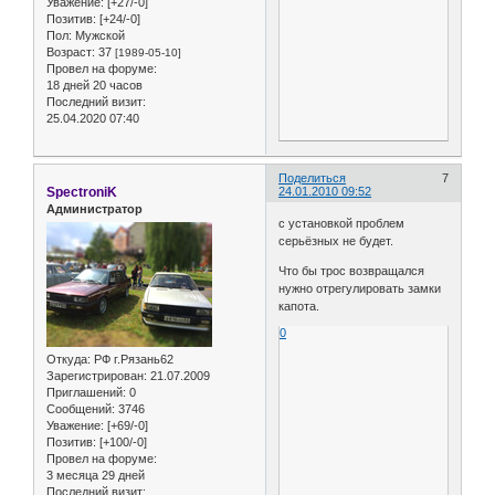
Уважение:
[+27/-0]
Позитив:
[+24/-0]
Пол:
Мужской
Возраст:
37
[1989-05-10]
Провел на форуме:
18 дней 20 часов
Последний визит:
25.04.2020 07:40
Поделиться
7
SpectroniK
24.01.2010 09:52
Администратор
с установкой проблем
серьёзных не будет.
Что бы трос возвращался
нужно отрегулировать замки
капота.
0
Откуда:
РФ г.Рязань62
Зарегистрирован
: 21.07.2009
Приглашений:
0
Сообщений:
3746
Уважение:
[+69/-0]
Позитив:
[+100/-0]
Провел на форуме:
3 месяца 29 дней
Последний визит: