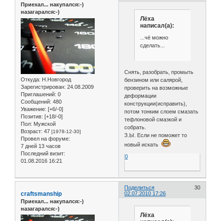
Приехал... накупался:-)
назагарался:-)
Лёха
написал(а):
...чё можно
сделать...
Снять, разобрать, промыть
Откуда:
Н.Новгород
бензином или салярой,
Зарегистрирован
: 24.08.2009
проверить на возможные
Приглашений:
0
деформации
Сообщений:
480
конструкции(исправить),
Уважение:
[+6/-0]
потом тонким слоем смазать
Позитив:
[+18/-0]
тефлоновой смазкой и
Пол:
Мужской
собрать.
Возраст:
47
[1978-12-30]
З.Ы. Если не поможет то
Провел на форуме:
новый искать
7 дней 13 часов
Последний визит:
0
01.08.2016 16:21
Поделиться
30
craftsmanship
02.07.2010 17:26
Приехал... накупался:-)
назагарался:-)
Лёха