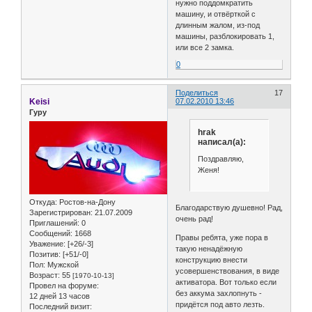
нужно поддомкратить
машину, и отвёрткой с
длинным жалом, из-под
машины, разблокировать 1,
или все 2 замка.
0
Поделиться
17
Keisi
07.02.2010 13:46
Гуру
hrak
написал(а):
Поздравляю,
Женя!
Откуда:
Ростов-на-Дону
Благодарствую душевно! Рад,
Зарегистрирован
: 21.07.2009
очень рад!
Приглашений:
0
Сообщений:
1668
Правы ребята, уже пора в
Уважение:
[+26/-3]
такую ненадёжную
Позитив:
[+51/-0]
конструкцию внести
Пол:
Мужской
усовершенствования, в виде
Возраст:
55
[1970-10-13]
активатора. Вот только если
Провел на форуме:
без аккума захлопнуть -
12 дней 13 часов
придётся под авто лезть.
Последний визит: