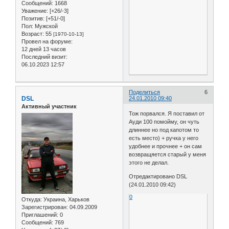
Сообщений:
1668
Уважение:
[+26/-3]
Позитив:
[+51/-0]
Пол:
Мужской
Возраст:
55
[1970-10-13]
Провел на форуме:
12 дней 13 часов
Последний визит:
06.10.2023 12:57
Поделиться
6
DSL
24.01.2010 09:40
Активный участник
Тож порвался. Я поставил от
Ауди 100 помойму, он чуть
длиннее но под капотом то
есть место) + ручка у него
удобнее и прочнее + он сам
возвращяется старый у меня
этого не делал.
Отредактировано DSL
(24.01.2010 09:42)
0
Откуда:
Украина, Харьков
Зарегистрирован
: 04.09.2009
Приглашений:
0
Сообщений:
769