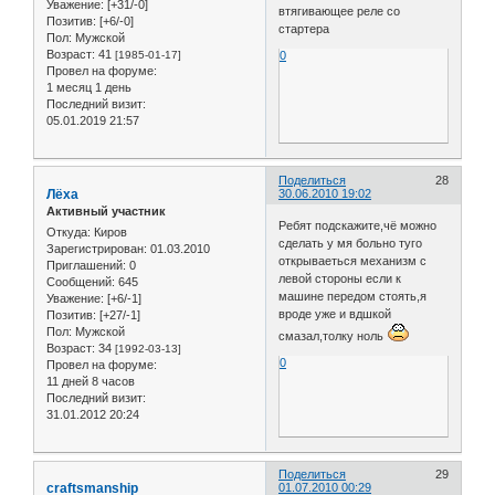
Уважение:
[+31/-0]
втягивающее реле со
Позитив:
[+6/-0]
стартера
Пол:
Мужской
Возраст:
41
[1985-01-17]
0
Провел на форуме:
1 месяц 1 день
Последний визит:
05.01.2019 21:57
Поделиться
28
Лёха
30.06.2010 19:02
Активный участник
Ребят подскажите,чё можно
Откуда:
Киров
сделать у мя больно туго
Зарегистрирован
: 01.03.2010
открываеться механизм с
Приглашений:
0
левой стороны если к
Сообщений:
645
машине передом стоять,я
Уважение:
[+6/-1]
вроде уже и вдшкой
Позитив:
[+27/-1]
Пол:
Мужской
смазал,толку ноль
Возраст:
34
[1992-03-13]
0
Провел на форуме:
11 дней 8 часов
Последний визит:
31.01.2012 20:24
Поделиться
29
craftsmanship
01.07.2010 00:29