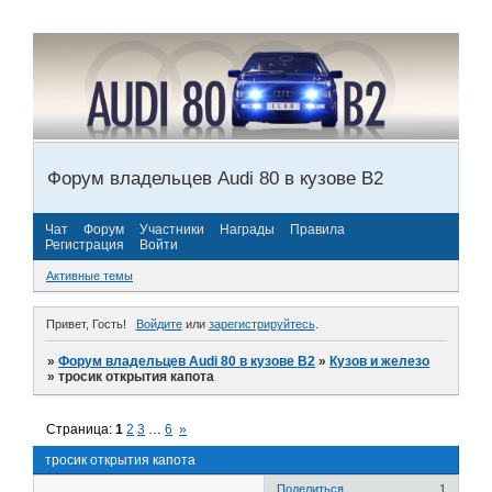
Форум владельцев Audi 80 в кузове В2
Чат
Форум
Участники
Награды
Правила
Регистрация
Войти
Активные темы
Привет, Гость!
Войдите
или
зарегистрируйтесь
.
»
Форум владельцев Audi 80 в кузове В2
»
Кузов и железо
»
тросик открытия капота
Страница:
1
2
3
…
6
»
тросик открытия капота
Поделиться
1