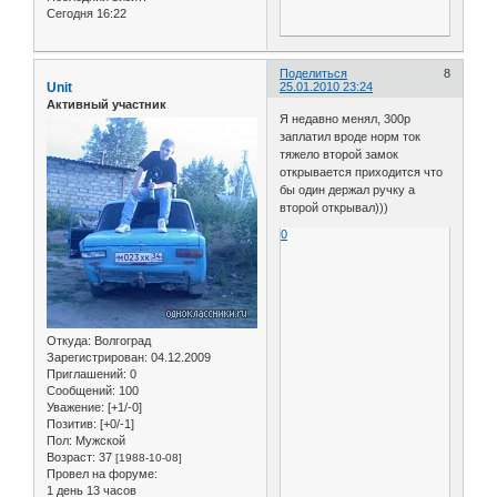
Сегодня 16:22
Поделиться
8
Unit
25.01.2010 23:24
Активный участник
Я недавно менял, 300р
заплатил вроде норм ток
тяжело второй замок
открывается приходится что
бы один держал ручку а
второй открывал)))
0
Откуда:
Волгоград
Зарегистрирован
: 04.12.2009
Приглашений:
0
Сообщений:
100
Уважение:
[+1/-0]
Позитив:
[+0/-1]
Пол:
Мужской
Возраст:
37
[1988-10-08]
Провел на форуме:
1 день 13 часов