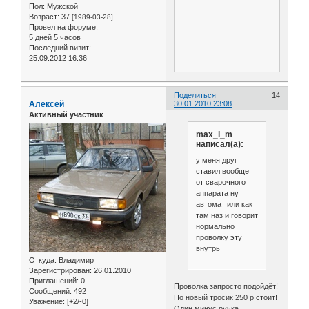
Пол:
Мужской
Возраст:
37
[1989-03-28]
Провел на форуме:
5 дней 5 часов
Последний визит:
25.09.2012 16:36
Поделиться
14
Алексей
30.01.2010 23:08
Активный участник
max_i_m
написал(а):
у меня друг
ставил вообще
от сварочного
аппарата ну
автомат или как
там наз и говорит
нормально
проволку эту
внутрь
Откуда:
Владимир
Зарегистрирован
: 26.01.2010
Приглашений:
0
Проволка запросто подойдёт!
Сообщений:
492
Но новый тросик 250 р стоит!
Уважение:
[+2/-0]
Один минус ручка