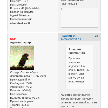
Позитив:
[+3/-1]
пластиковая!
Пол:
Мужской
Возраст:
41
[1984-09-14]
0
Провел на форуме:
9 дней 18 часов
Последний визит:
14.03.2015 21:36
Поделиться
15
SCH
31.01.2010 08:42
Администартер
Алексей
написал(а):
Проволка
запросто
подойдёт! Но
новый тросик 250
Откуда:
Омскосибирск
р стоит! Один
Зарегистрирован
: 21.07.2009
минус ручка
Приглашений:
0
пластиковая!
Сообщений:
6578
Уважение:
[+74/-2]
Позитив:
[+50/-0]
Пол:
Мужской
Качество его оставляет
Возраст:
45
[1981-03-23]
желать лучшего, причем к
Провел на форуме:
ручке нет претензий, вот сам
1 месяц 25 дней
трос - г....но