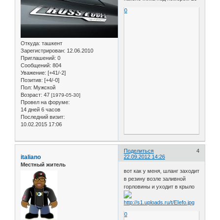
0
Откуда:
ташкент
Зарегистрирован
: 12.06.2010
Приглашений:
0
Сообщений:
804
Уважение:
[+41/-2]
Позитив:
[+4/-0]
Пол:
Мужской
Возраст:
47
[1979-05-30]
Провел на форуме:
14 дней 6 часов
Последний визит:
10.02.2015 17:06
Поделиться
4
italiano
22.09.2012 14:26
Местный житель
вот как у меня, шланг заходит
в резину возле заливной
горловины и уходит в крыло
0