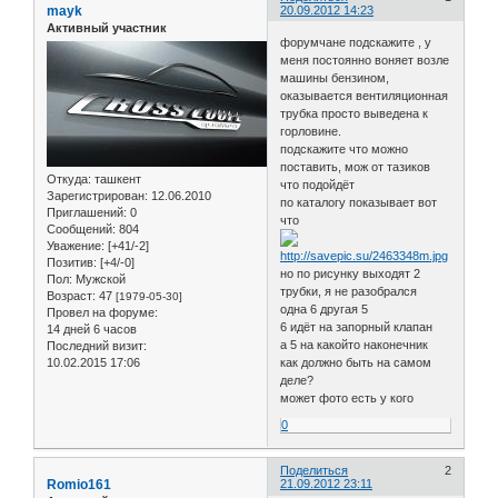
mayk
20.09.2012 14:23
Активный участник
форумчане подскажите , у
меня постоянно воняет возле
машины бензином,
оказывается вентиляционная
трубка просто выведена к
горловине.
подскажите что можно
поставить, мож от тазиков
Откуда:
ташкент
что подойдёт
Зарегистрирован
: 12.06.2010
по каталогу показывает вот
Приглашений:
0
что
Сообщений:
804
Уважение:
[+41/-2]
Позитив:
[+4/-0]
но по рисунку выходят 2
Пол:
Мужской
трубки, я не разобрался
Возраст:
47
[1979-05-30]
одна 6 другая 5
Провел на форуме:
6 идёт на запорный клапан
14 дней 6 часов
а 5 на какойто наконечник
Последний визит:
10.02.2015 17:06
как должно быть на самом
деле?
может фото есть у кого
0
Поделиться
2
Romio161
21.09.2012 23:11