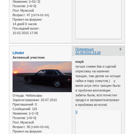
Уважение:
[+41/-2]
Позитив:
[+4/-0]
Пол:
Мужской
Возраст:
47
[1979-05-30]
Провел на форуме:
14 дней 6 часов
Последний визит:
10.02.2015 17:06
Поделиться
6
Liholet
22.09.2012 23:28
Активный участник
mayk
лучше сними бак и сделай
опресовку на наличие
трещин, там делов на четыре
гайки и пару хомутов,) у
меня штук пять трещин было
и трубочки вентиляции
забиты были, всё почистил
Откуда:
Чебоксары
Зарегистрирован
: 20.07.2010
продул и загерметизитровал
Приглашений:
0
и проблема исчезла!
Сообщений:
115
0
Уважение:
[+1/-0]
Позитив:
[+0/-0]
Пол:
Мужской
Возраст:
36
[1990-05-09]
Провел на форуме: