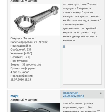
Активный участник
по смыслу к точке 7 может
подходить 2 варианта .
шланга номер 5 просто
выводится в крыло... это на
карбах по смыслу, а шланга 6
с инжекторноми
двигателями... по крайней
мере я так встречал... и у
меня к джетроник и стоит с
Откуда:
г. Таганрог
клапаном
Зарегистрирован
: 21.09.2012
Приглашений:
0
0
Сообщений:
237
Уважение:
[+1/-0]
Позитив:
[+0/-0]
Пол:
Мужской
Возраст:
35
[1990-09-24]
Провел на форуме:
4 дня 15 часов
Последний визит:
11.07.2016 11:13
Поделиться
3
mayk
22.09.2012 08:43
Активный участник
спасибо, значит у меня
нормально, просто без
наконечника под номером 20