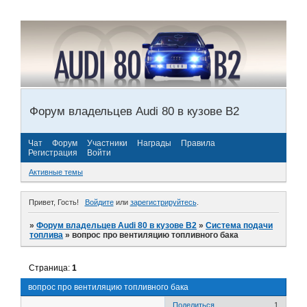
Форум владельцев Audi 80 в кузове В2
Чат
Форум
Участники
Награды
Правила
Регистрация
Войти
Активные темы
Привет, Гость!
Войдите
или
зарегистрируйтесь
.
»
Форум владельцев Audi 80 в кузове В2
»
Система подачи
топлива
»
вопрос про вентиляцию топливного бака
Страница:
1
вопрос про вентиляцию топливного бака
Поделиться
1