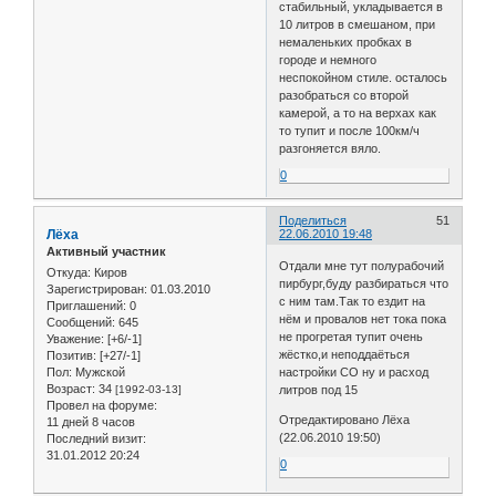
стабильный, укладывается в
10 литров в смешаном, при
немаленьких пробках в
городе и немного
неспокойном стиле. осталось
разобраться со второй
камерой, а то на верхах как
то тупит и после 100км/ч
разгоняется вяло.
0
Поделиться
51
Лёха
22.06.2010 19:48
Активный участник
Отдали мне тут полурабочий
Откуда:
Киров
пирбург,буду разбираться что
Зарегистрирован
: 01.03.2010
с ним там.Так то ездит на
Приглашений:
0
нём и провалов нет тока пока
Сообщений:
645
не прогретая тупит очень
Уважение:
[+6/-1]
жёстко,и неподдаёться
Позитив:
[+27/-1]
Пол:
Мужской
настройки СО ну и расход
Возраст:
34
[1992-03-13]
литров под 15
Провел на форуме:
Отредактировано Лёха
11 дней 8 часов
(22.06.2010 19:50)
Последний визит:
31.01.2012 20:24
0