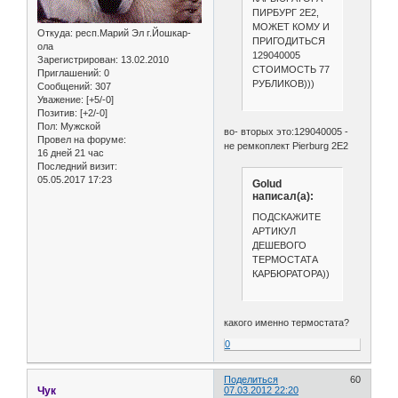
ПИРБУРГ 2Е2,
МОЖЕТ КОМУ И
Откуда:
респ.Марий Эл г.Йошкар-
ПРИГОДИТЬСЯ
ола
129040005
Зарегистрирован
: 13.02.2010
СТОИМОСТЬ 77
Приглашений:
0
РУБЛИКОВ)))
Сообщений:
307
Уважение:
[+5/-0]
Позитив:
[+2/-0]
Пол:
Мужской
во- вторых это:129040005 -
Провел на форуме:
не ремкоплект Pierburg 2E2
16 дней 21 час
Последний визит:
05.05.2017 17:23
Golud
написал(а):
ПОДСКАЖИТЕ
АРТИКУЛ
ДЕШЕВОГО
ТЕРМОСТАТА
КАРБЮРАТОРА))
какого именно термостата?
0
Поделиться
60
Чук
07.03.2012 22:20