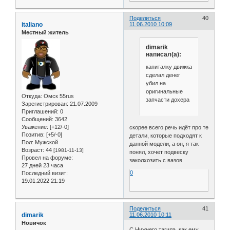
Поделиться
40
italiano
11.06.2010 10:09
Местный житель
dimarik
написал(а):
капиталку движка
сделал денег
убил на
оригинальные
Откуда:
Омск 55rus
запчасти дохера
Зарегистрирован
: 21.07.2009
Приглашений:
0
Сообщений:
3642
Уважение:
[+12/-0]
скорее всего речь идёт про те
Позитив:
[+5/-0]
детали, которые подходят к
Пол:
Мужской
данной модели, а он, я так
Возраст:
44
[1981-11-13]
понял, хочет подвеску
Провел на форуме:
заколхозить с вазов
27 дней 23 часа
0
Последний визит:
19.01.2022 21:19
Поделиться
41
dimarik
11.06.2010 10:11
Новичок
С Нижнего тагила, как ему