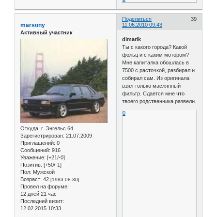
Поделиться
39
marsony
11.06.2010 09:43
Активный участник
dimarik
Ты с какого города? Какой
фольц и с каким мотором?
Мне капиталка обошлась в
7500 с расточкой, разбирал и
собирал сам. Из оригинала
взял только маслянный
фильтр. Сдается мне что
твоего родственника развели.
0
Откуда:
г. Энгельс 64
Зарегистрирован
: 21.07.2009
Приглашений:
0
Сообщений:
916
Уважение:
[+21/-0]
Позитив:
[+50/-1]
Пол:
Мужской
Возраст:
42
[1983-08-30]
Провел на форуме:
12 дней 21 час
Последний визит:
12.02.2015 10:33