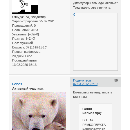
Диффузоры там одинаковые?
Тоже важно это уточнить.
0
Откуда:
РФ, Владимир
Зарегистрирован
: 25.07.2011
Приглашений:
0
Сообщений:
3153
Уважение:
[+32/-0]
Позитив:
[+7/-0]
Пол:
Мужской
Возраст:
37
[1988-11-16]
Провел на форуме:
20 дней 1 час
Последний визит:
13.02.2026 15:13
Поделиться
59
Fobos
07.03.2012 22:10
Активный участник
Во-первых не надо писать
КАПСОМ.
Golud
написал(а):
ВОТ №
РЕМКОПЛЕКТА
КАРБЮРАТОРА