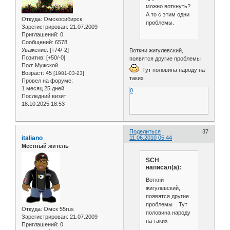
можно воткнуть?
А то с этим одни
Откуда:
Омскосибирск
проблемы.
Зарегистрирован
: 21.07.2009
Приглашений:
0
Сообщений:
6578
Уважение:
[+74/-2]
Воткни жигулевский,
Позитив:
[+50/-0]
появятся другие проблемы
Пол:
Мужской
Тут половина народу на
Возраст:
45
[1981-03-23]
таких
Провел на форуме:
1 месяц 25 дней
0
Последний визит:
18.10.2025 18:53
Поделиться
37
italiano
11.06.2010 05:44
Местный житель
SCH
написал(а):
Воткни
жигулевский,
появятся другие
проблемы Тут
Откуда:
Омск 55rus
половина народу
Зарегистрирован
: 21.07.2009
на таких
Приглашений:
0