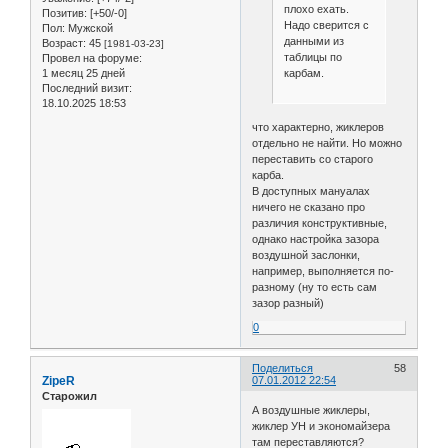
плохо ехать.
Позитив:
[+50/-0]
Надо сверится с
Пол:
Мужской
данными из
Возраст:
45
[1981-03-23]
таблицы по
Провел на форуме:
карбам.
1 месяц 25 дней
Последний визит:
18.10.2025 18:53
что характерно, жиклеров
отдельно не найти. Но можно
переставить со старого
карба.
В доступных мануалах
ничего не сказано про
различия конструктивные,
однако настройка зазора
воздушной заслонки,
например, выполняется по-
разному (ну то есть сам
зазор разный)
0
Поделиться
58
ZipeR
07.01.2012 22:54
Старожил
А воздушные жиклеры,
жиклер УН и экономайзера
там переставляются?