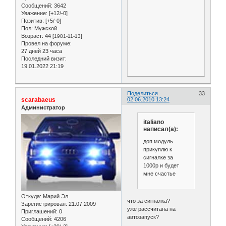
Сообщений:
3642
Уважение:
[+12/-0]
Позитив:
[+5/-0]
Пол:
Мужской
Возраст:
44
[1981-11-13]
Провел на форуме:
27 дней 23 часа
Последний визит:
19.01.2022 21:19
Поделиться
33
scarabaeus
02.06.2010 13:24
Администратор
italiano
написал(а):
доп модуль
прикуплю к
сигналке за
1000р и будет
мне счастье
Откуда:
Марий Эл
что за сигналка?
Зарегистрирован
: 21.07.2009
уже рассчитана на
Приглашений:
0
автозапуск?
Сообщений:
4206