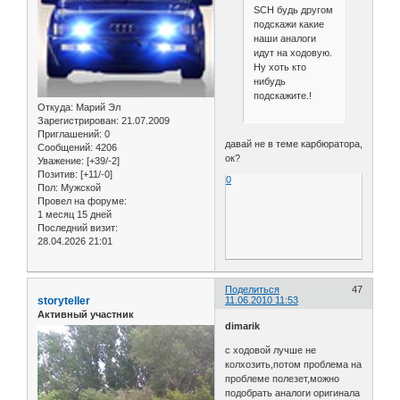
SCH будь другом
подскажи какие
наши аналоги
идут на ходовую.
Ну хоть кто
нибудь
подскажите.!
Откуда:
Марий Эл
Зарегистрирован
: 21.07.2009
Приглашений:
0
давай не в теме карбюратора,
Сообщений:
4206
ок?
Уважение:
[+39/-2]
Позитив:
[+11/-0]
0
Пол:
Мужской
Провел на форуме:
1 месяц 15 дней
Последний визит:
28.04.2026 21:01
Поделиться
47
storyteller
11.06.2010 11:53
Активный участник
dimarik
с ходовой лучше не
колхозить,потом проблема на
проблеме полезет,можно
подобрать аналоги оригинала