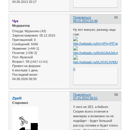
04.06.2013 20:17
Поделиться
55
Чук
06.01.2012 22:48
Модератор
Ну вот мануал, разницу ищи
Откуда:
Мурыгино (43)
сам.
Зарегистрирован
: 05.12.2010
Приглашений:
0
Сообщений:
6446
Уважение:
[+44/-1]
Позитив:
[+28/-2]
Пол:
Мужской
Возраст:
58
[1967-12-02]
Провел на форуме:
0
6 месяцев 1 день
Последний визит:
04.08.2026 06:50
Поделиться
56
ZipeR
07.01.2012 00:51
Старожил
У него не 2Е2, а Кейхен.
Скорее всего отличия в
жиклерах и возможно он не
подойдет - будет большой
расход топлива и будет плохо
ехать. Надо сверится с