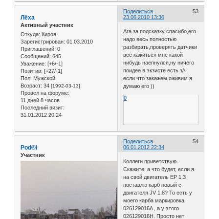
Поделиться
53
Лёха
23.06.2010 13:36
Активный участник
Ага за подсказку спасибо,его
Откуда:
Киров
надо весь полностью
Зарегистрирован
: 01.03.2010
разбирать,проверять датчики
Приглашений:
0
все кажиться мне какой
Сообщений:
645
нибудь наепнулся,ну ничего
Уважение:
[+6/-1]
поидее в экзисте есть з/ч
Позитив:
[+27/-1]
Пол:
Мужской
если что закажем,оживим я
Возраст:
34
[1992-03-13]
думаю его ))
Провел на форуме:
0
11 дней 8 часов
Последний визит:
31.01.2012 20:24
Поделиться
54
Pod®i
06.01.2012 22:34
Участник
Коллеги приветствую.
Скажите, а что будет, если я
на свой двигатель EP 1.3
поставлю карб новый с
двигателя JV 1.8? То есть у
моего карба маркировка
026129016A , а у этого
026129016H. Просто нет