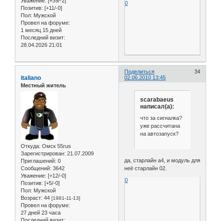
Уважение:
[+39/-2]
0
Позитив:
[+11/-0]
Пол:
Мужской
Провел на форуме:
1 месяц 15 дней
Последний визит:
28.04.2026 21:01
Поделиться
34
italiano
02.06.2010 13:45
Местный житель
scarabaeus
написал(а):
что за сигналка?
уже рассчитана
на автозапуск?
Откуда:
Омск 55rus
Зарегистрирован
: 21.07.2009
да, старлайн а4, и модуль для
Приглашений:
0
Сообщений:
3642
неё старлайн 02.
Уважение:
[+12/-0]
0
Позитив:
[+5/-0]
Пол:
Мужской
Возраст:
44
[1981-11-13]
Провел на форуме:
27 дней 23 часа
Последний визит: