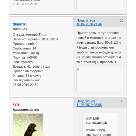
19.01.2022 21:19
Поделиться
35
dimarik
10.06.2010 21:46
Новичок
Привет всем, я тут человек
Откуда:
Нижний Тагил
новый и многово не знаю, но
Зарегистрирован
: 10.06.2010
хочу узнать. Взял 80b2 1.3 л
Приглашений:
0
79года с запорожевским
Сообщений:
14
карбом, какои нибудь другои
Уважение:
[+0/-0]
из наших можно воткнуть? А
Позитив:
[+0/-0]
Пол:
Мужской
то с этим одни проблемы.
Возраст:
41
[1985-04-21]
0
Провел на форуме:
9 часов 31 минуту
Последний визит:
23.06.2010 22:52
Поделиться
36
SCH
11.06.2010 05:08
Администартер
dimarik
написал(а):
какои нибудь
другои из наших