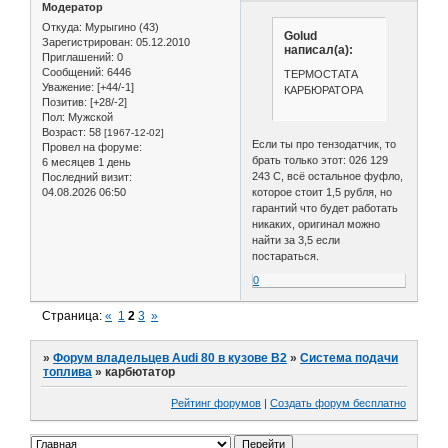
Модератор
Откуда:
Мурыгино (43)
Golud
Зарегистрирован
: 05.12.2010
написал(а):
Приглашений:
0
Сообщений:
6446
ТЕРМОСТАТА
Уважение:
[+44/-1]
КАРБЮРАТОРА
Позитив:
[+28/-2]
Пол:
Мужской
Возраст:
58
[1967-12-02]
Если ты про тензодатчик, то
Провел на форуме:
брать только этот: 026 129
6 месяцев 1 день
243 C, всё остальное фуфло,
Последний визит:
04.08.2026 06:50
которое стоит 1,5 рубля, но
гарантий что будет работать
никаких, оригинал можно
найти за 3,5 если
постараться.
0
Страница:
«
1
2
3
»
»
Форум владельцев Audi 80 в кузове В2
»
Система подачи
топлива
»
карбютатор
Рейтинг форумов
|
Создать форум бесплатно