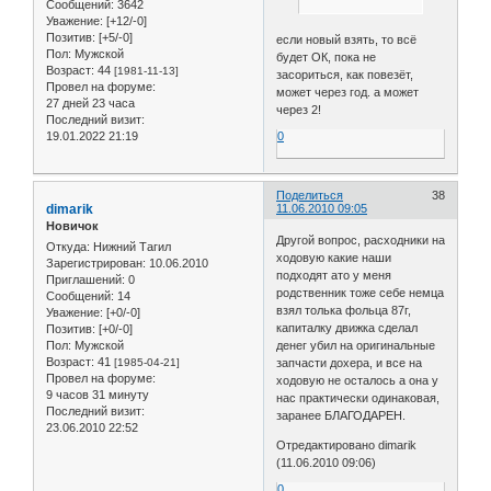
Сообщений:
3642
Уважение:
[+12/-0]
Позитив:
[+5/-0]
если новый взять, то всё
Пол:
Мужской
будет ОК, пока не
Возраст:
44
[1981-11-13]
засориться, как повезёт,
Провел на форуме:
может через год. а может
27 дней 23 часа
через 2!
Последний визит:
19.01.2022 21:19
0
Поделиться
38
dimarik
11.06.2010 09:05
Новичок
Другой вопрос, расходники на
Откуда:
Нижний Тагил
ходовую какие наши
Зарегистрирован
: 10.06.2010
подходят ато у меня
Приглашений:
0
родственник тоже себе немца
Сообщений:
14
взял толька фольца 87г,
Уважение:
[+0/-0]
капиталку движка сделал
Позитив:
[+0/-0]
Пол:
Мужской
денег убил на оригинальные
Возраст:
41
[1985-04-21]
запчасти дохера, и все на
Провел на форуме:
ходовую не осталось а она у
9 часов 31 минуту
нас практически одинаковая,
Последний визит:
заранее БЛАГОДАРЕН.
23.06.2010 22:52
Отредактировано dimarik
(11.06.2010 09:06)
0