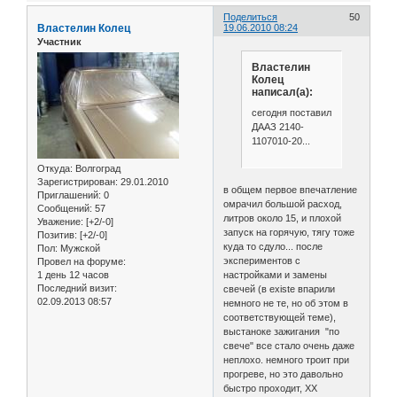
Поделиться
50
Властелин Колец
19.06.2010 08:24
Участник
Властелин
Колец
написал(а):
сегодня поставил
ДААЗ 2140-
1107010-20...
Откуда:
Волгоград
Зарегистрирован
: 29.01.2010
в общем первое впечатление
Приглашений:
0
омрачил большой расход,
Сообщений:
57
литров около 15, и плохой
Уважение:
[+2/-0]
запуск на горячую, тягу тоже
Позитив:
[+2/-0]
куда то сдуло... после
Пол:
Мужской
экспериментов с
Провел на форуме:
настройками и замены
1 день 12 часов
Последний визит:
свечей (в existe впарили
02.09.2013 08:57
немного не те, но об этом в
соответствующей теме),
выстаноке зажигания "по
свече" все стало очень даже
неплохо. немного троит при
прогреве, но это давольно
быстро проходит, ХХ