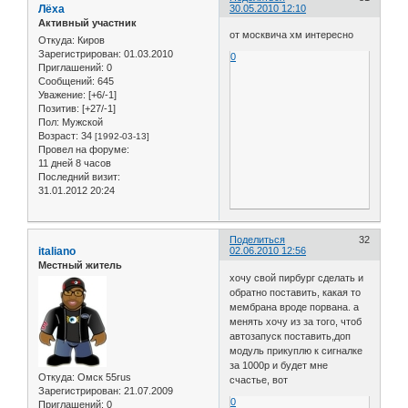
Лёха
30.05.2010 12:10
Активный участник
от москвича хм интересно
Откуда:
Киров
Зарегистрирован
: 01.03.2010
0
Приглашений:
0
Сообщений:
645
Уважение:
[+6/-1]
Позитив:
[+27/-1]
Пол:
Мужской
Возраст:
34
[1992-03-13]
Провел на форуме:
11 дней 8 часов
Последний визит:
31.01.2012 20:24
Поделиться
32
italiano
02.06.2010 12:56
Местный житель
хочу свой пирбург сделать и
обратно поставить, какая то
мембрана вроде порвана. а
менять хочу из за того, чтоб
автозапуск поставить,доп
модуль прикуплю к сигналке
за 1000р и будет мне
Откуда:
Омск 55rus
счастье, вот
Зарегистрирован
: 21.07.2009
0
Приглашений:
0