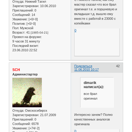
Откуда:
Нижний Тагил
мастер сказал что все брал
Зарегистрирован
: 10.06.2010
оригинал т.е. и поршневую и
Приглашений:
0
вкладыши т.д. вышло ему
Сообщений:
14
вместе с работой в 23000 с
Уважение:
[+0/-0]
копейками
Позитив:
[+0/-0]
Пол:
Мужской
0
Возраст:
41
[1985-04-21]
Провел на форуме:
9 часов 31 минуту
Последний визит:
23.06.2010 22:52
Поделиться
42
SCH
11.06.2010 10:17
Администартер
dimarik
написал(а):
все брал
оригинал
Откуда:
Омскосибирск
Интересно зачем? Полно
Зарегистрирован
: 21.07.2009
качественных аналогов
Приглашений:
0
Сообщений:
6578
оригинала
Уважение:
[+74/-2]
0