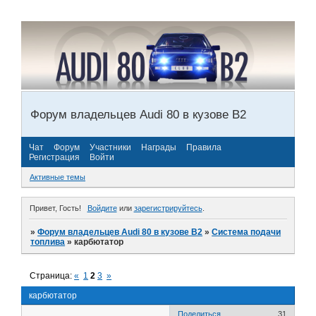
Форум владельцев Audi 80 в кузове В2
Чат
Форум
Участники
Награды
Правила
Регистрация
Войти
Активные темы
Привет, Гость!
Войдите
или
зарегистрируйтесь
.
»
Форум владельцев Audi 80 в кузове В2
»
Система подачи
топлива
»
карбютатор
Страница:
«
1
2
3
»
карбютатор
Поделиться
31