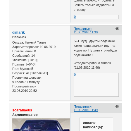
сделать можно) - то делать
нечего, только отдавать на
сторону.
0
Поделиться
45
dimarik
11.06.2010 11:30
Новичок
SCH будь другом подскажи
Откуда:
Нижний Тагил
какие наши аналоги идут на
Зарегистрирован
: 10.06.2010
ходовую. Ну хоть кто нибудь
Приглашений:
0
подскажите.!
Сообщений:
14
Уважение:
[+0/-0]
Отредактировано dimarik
Позитив:
[+0/-0]
(11.06.2010 11:46)
Пол:
Мужской
Возраст:
41
[1985-04-21]
0
Провел на форуме:
9 часов 31 минуту
Последний визит:
23.06.2010 22:52
Поделиться
46
scarabaeus
11.06.2010 11:49
Администратор
dimarik
написал(а):