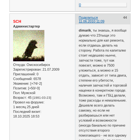
0
Поделиться
44
SCH
11.06.2010 11:09
Администартер
dimarik
, ты знаешь, я вообще
думаю что 23тыщи это
нормально для кап ремонта,
если отдаешь делать на
сторону. Работа по капиталке
стоит недешево нынче,
запчасти тоже, тут как
Откуда:
Омскосибирск
повезет, можно в 7500
Зарегистрирован
: 21.07.2009
уложиться, а можно и 15
Приглашений:
0
отдать, зависит от типа двига,
Сообщений:
6578
степени его убитости,
Уважение:
[+74/-2]
наличия запчастей и торговой
Позитив:
[+50/-0]
наценки в конкретном городе.
Пол:
Мужской
Возможно, там и ГБЦ делали,
Возраст:
45
[1981-03-23]
тоже расходы и немаленькие.
Провел на форуме:
Дешевле всего делать
1 месяц 25 дней
самому, но если не
Последний визит:
разбираешься или нет
18.10.2025 18:53
условий и возможности
(иногда банально по причине
отсутствия второго
помогающего - не все одному