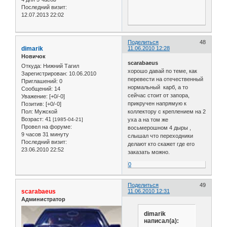
Последний визит:
12.07.2013 22:02
Поделиться
48
dimarik
11.06.2010 12:28
Новичок
scarabaeus
Откуда:
Нижний Тагил
хорошо давай по теме, как
Зарегистрирован
: 10.06.2010
перевести на отечественный
Приглашений:
0
нормальный карб, а то
Сообщений:
14
сейчас стоит от запора,
Уважение:
[+0/-0]
прикручен напрямую к
Позитив:
[+0/-0]
Пол:
Мужской
коллектору с креплением на 2
Возраст:
41
[1985-04-21]
уха а на том же
Провел на форуме:
восьмерошном 4 дыры ,
9 часов 31 минуту
слышал что переходники
Последний визит:
делают кто скажет где его
23.06.2010 22:52
заказать можно.
0
Поделиться
49
scarabaeus
11.06.2010 12:31
Администратор
dimarik
написал(а):