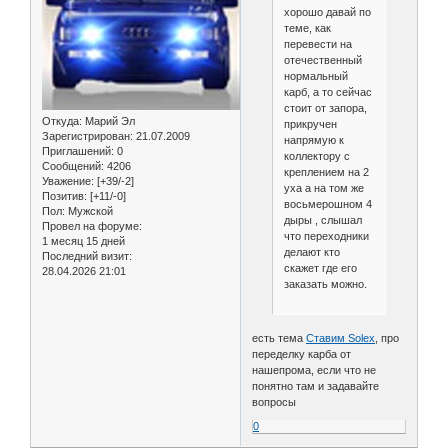
хорошо давай по
теме, как
перевести на
отечественный
нормальный
карб, а то сейчас
стоит от запора,
Откуда:
Марий Эл
прикручен
Зарегистрирован
: 21.07.2009
напрямую к
Приглашений:
0
коллектору с
Сообщений:
4206
креплением на 2
Уважение:
[+39/-2]
уха а на том же
Позитив:
[+11/-0]
восьмерошном 4
Пол:
Мужской
дыры , слышал
Провел на форуме:
что переходники
1 месяц 15 дней
делают кто
Последний визит:
скажет где его
28.04.2026 21:01
заказать можно.
есть тема
Ставим Solex
, про
переделку карба от
нашепрома, если что не
понятно там и задавайте
вопросы
0