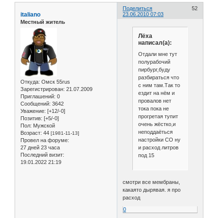
Поделиться
52
italiano
23.06.2010 07:03
Местный житель
Лёха
написал(а):
Отдали мне тут
полурабочий
пирбург,буду
разбираться что
Откуда:
Омск 55rus
с ним там.Так то
Зарегистрирован
: 21.07.2009
ездит на нём и
Приглашений:
0
провалов нет
Сообщений:
3642
тока пока не
Уважение:
[+12/-0]
прогретая тупит
Позитив:
[+5/-0]
очень жёстко,и
Пол:
Мужской
неподдаёться
Возраст:
44
[1981-11-13]
настройки СО ну
Провел на форуме:
и расход литров
27 дней 23 часа
Последний визит:
под 15
19.01.2022 21:19
смотри все мембраны,
какаято дырявая. я про
расход
0