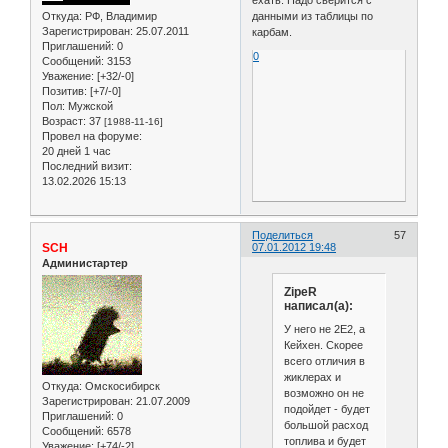
Откуда:
РФ, Владимир
данными из таблицы по
Зарегистрирован
: 25.07.2011
карбам.
Приглашений:
0
0
Сообщений:
3153
Уважение:
[+32/-0]
Позитив:
[+7/-0]
Пол:
Мужской
Возраст:
37
[1988-11-16]
Провел на форуме:
20 дней 1 час
Последний визит:
13.02.2026 15:13
Поделиться
57
SCH
07.01.2012 19:48
Администартер
ZipeR
написал(а):
У него не 2Е2, а
Кейхен. Скорее
всего отличия в
жиклерах и
Откуда:
Омскосибирск
возможно он не
Зарегистрирован
: 21.07.2009
подойдет - будет
Приглашений:
0
большой расход
Сообщений:
6578
топлива и будет
Уважение:
[+74/-2]