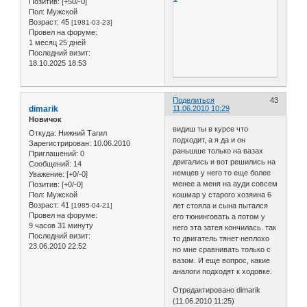
Позитив:
[+50/-0]
Пол:
Мужской
Возраст:
45
[1981-03-23]
Провел на форуме:
1 месяц 25 дней
Последний визит:
18.10.2025 18:53
Поделиться
43
dimarik
11.06.2010 10:29
Новичок
видиш ты в курсе что
Откуда:
Нижний Тагил
подходит, а я да и он
Зарегистрирован
: 10.06.2010
раньшше только на вазах
Приглашений:
0
двигались и вот решились на
Сообщений:
14
немцев у него то еще более
Уважение:
[+0/-0]
менее а меня на ауди совсем
Позитив:
[+0/-0]
Пол:
Мужской
кошмар у старого хозяина 6
Возраст:
41
[1985-04-21]
лет стояла и сына пытался
Провел на форуме:
его тюнинговать а потом у
9 часов 31 минуту
него эта затея кончилась. так
Последний визит:
то двигатель тянет неплохо
23.06.2010 22:52
но мне сравнивать только с
вазом. И еще вопрос, какие
аналоги подходят к ходовке.
Отредактировано dimarik
(11.06.2010 11:25)