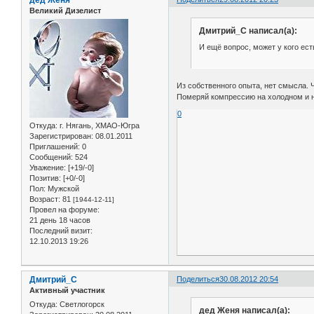
дед Женя
Великий Дизелист
Дмитрий_С написал(а):
И ещё вопрос, может у кого ес
Из собственного опыта, нет смысла. Ч
Померяй компрессию на холодном и на
0
Откуда:
г. Нягань, ХМАО-Югра
Зарегистрирован
: 08.01.2011
Приглашений:
0
Сообщений:
524
Уважение:
[+19/-0]
Позитив:
[+0/-0]
Пол:
Мужской
Возраст:
81
[1944-12-11]
Провел на форуме:
21 день 18 часов
Последний визит:
12.10.2013 19:26
Дмитрий_С
Поделиться
30.08.2012 20:54
Активный участник
Откуда:
Светлогорск
дед Женя написал(а):