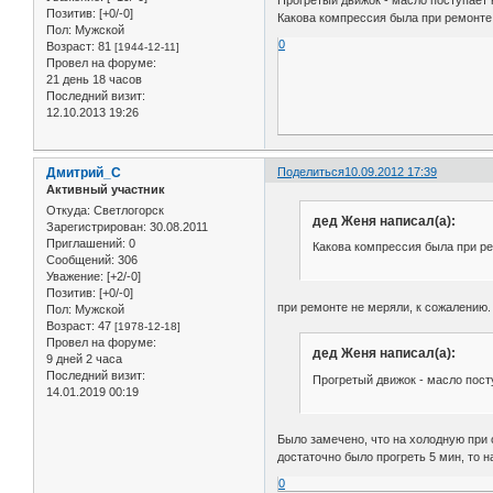
Позитив:
[+0/-0]
Какова компрессия была при ремонте
Пол:
Мужской
0
Возраст:
81
[1944-12-11]
Провел на форуме:
21 день 18 часов
Последний визит:
12.10.2013 19:26
Дмитрий_С
Поделиться
10.09.2012 17:39
Активный участник
Откуда:
Светлогорск
дед Женя написал(а):
Зарегистрирован
: 30.08.2011
Приглашений:
0
Какова компрессия была при ре
Сообщений:
306
Уважение:
[+2/-0]
Позитив:
[+0/-0]
при ремонте не меряли, к сожалению.
Пол:
Мужской
Возраст:
47
[1978-12-18]
Провел на форуме:
дед Женя написал(а):
9 дней 2 часа
Последний визит:
Прогретый движок - масло пост
14.01.2019 00:19
Было замечено, что на холодную при 
достаточно было прогреть 5 мин, то н
0