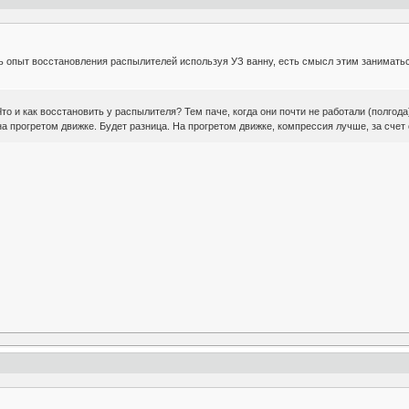
ть опыт восстановления распылителей используя УЗ ванну, есть смысл этим занимать
то и как восстановить у распылителя? Тем паче, когда они почти не работали (полгода
 прогретом движке. Будет разница. На прогретом движке, компрессия лучше, за счет 