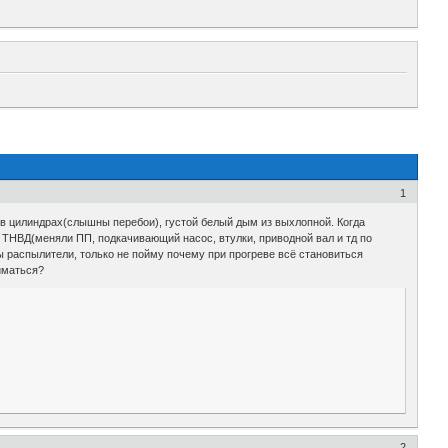
1
 в цилиндрах(слышны перебои), густой белый дым из выхлопной. Когда
я ТНВД(меняли ПП, подкачивающий насос, втулки, приводной вал и тд по
ы распылители, только не пойму почему при прогреве всё становиться
иматься?
2