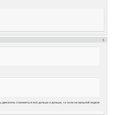
5
ь двигатель становиться всё дольше и дольше, т.е если на прошлой неделе