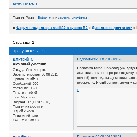
Активные темы
Привет, Гость!
Войдите
или
зарегистрируйтесь
.
»
Форум владельцев Audi 80 в кузове В2
»
Дизельные двигатели
»
Страница:
1
Пропуски вспышек
Дмитрий_С
Поделиться
29.08.2012 09:52
Активный участник
Проблема такая. На холодную, допуст
Откуда:
Светлогорск
двигатель немного прогреется(минут 
Зарегистрирован
: 30.08.2011
полной), пол года назад меняли расп
Приглашений:
0
нормально. И ещё вопрос, может у ко
Сообщений:
306
Уважение:
[+2/-0]
0
Позитив:
[+0/-0]
Пол:
Мужской
Возраст:
47
[1978-12-18]
Провел на форуме:
9 дней 2 часа
Последний визит:
14.01.2019 00:19
Поделиться
29.08.2012 20:23