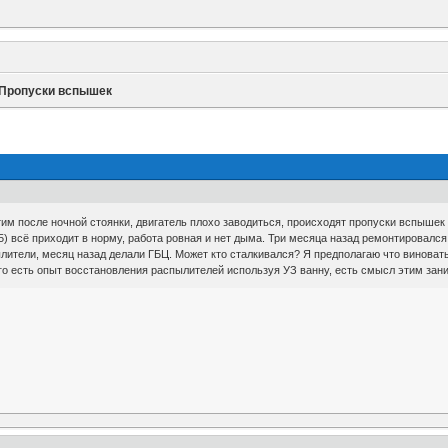
Пропуски вспышек
им после ночной стоянки, двигатель плохо заводиться, происходят пропуски вспышек
5) всё приходит в норму, работа ровная и нет дыма. Три месяца назад ремонтировалс
ылители, месяц назад делали ГБЦ. Может кто сталкивался? Я предполагаю что виноват
го есть опыт восстановления распылителей используя УЗ ванну, есть смысл этим зан