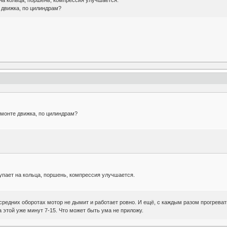
 движка, по цилиндрам?
монте движка, по цилиндрам?
упает на кольца, поршень, компрессия улучшается.
средних оборотах мотор не дымит и работает ровно. И ещё, с каждым разом прогреват
а этой уже минут 7-15. Что может быть ума не приложу.