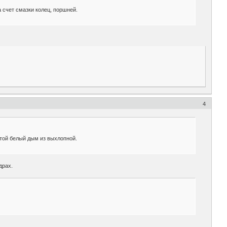
 счет смазки колец, поршней.
4
стой белый дым из выхлопной.
драх.