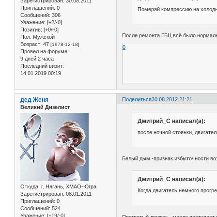
Зарегистрирован
: 30.08.2011
Приглашений:
0
Померяй компрессию на холодно
Сообщений:
306
Уважение:
[+2/-0]
Позитив:
[+0/-0]
После ремонта ГБЦ всё было нормаль
Пол:
Мужской
Возраст:
47
[1978-12-18]
0
Провел на форуме:
9 дней 2 часа
Последний визит:
14.01.2019 00:19
дед Женя
Поделиться
30.08.2012 21:21
Великий Дизелист
Дмитрий_С написал(а):
после ночной стоянки, двигате
Белый дым -признак избыточности во
Дмитрий_С написал(а):
Откуда:
г. Нягань, ХМАО-Югра
Когда двигатель немного прогре
Зарегистрирован
: 08.01.2011
Приглашений:
0
Сообщений:
524
Уважение:
[+19/-0]
Прогретый движок - масло поступает 