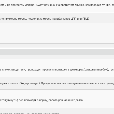
м и на прогретом движке. Будет разница. На прогретом движке, компрессия лучше, за
но примерно месяц, неужели за месяц пришёл конец ЦПГ или ГБЦ?
ль плохо заводиться, происходят пропуски вспышек в цилиндрах(слышны перебои), гу
здуха в смеси. Откуда воздух? Пропуски вспышек - неодинаковая компрессия в цилин
ется(минут 5) всё приходит в норму, работа ровная и нет дыма.
на кольца, поршень, компрессия улучшается.