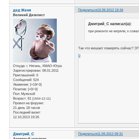
дед Женя
Поделиться
10.09.2012 19:34
Великий Дизелист
Дмитрий_С написал(а):
при ремонте не меряли, к сожа
Так что мешает померять сейчас? 
0
Откуда:
г. Нягань, ХМАО-Югра
Зарегистрирован
: 08.01.2011
Приглашений:
0
Сообщений:
524
Уважение:
[+19/-0]
Позитив:
[+0/-0]
Пол:
Мужской
Возраст:
81
[1944-12-11]
Провел на форуме:
21 день 18 часов
Последний визит:
12.10.2013 19:26
Дмитрий_С
Поделиться
11.09.2012 09:31
Активный участник