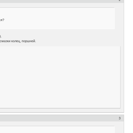
ся?
).
смазки колец, поршней.
3