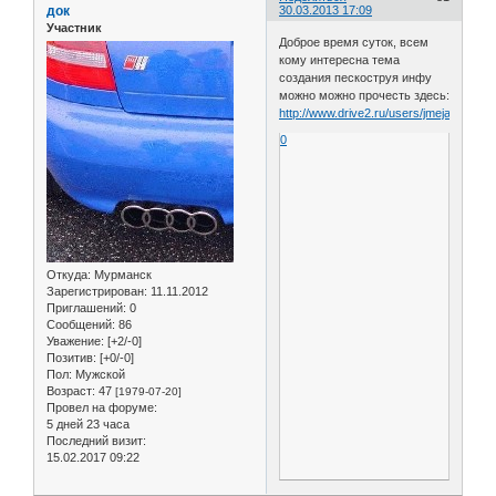
док
30.03.2013 17:09
Участник
Доброе время суток, всем
кому интересна тема
создания пескоструя инфу
можно можно прочесть здесь:
http://www.drive2.ru/users/jmeja333/
0
Откуда:
Мурманск
Зарегистрирован
: 11.11.2012
Приглашений:
0
Сообщений:
86
Уважение:
[+2/-0]
Позитив:
[+0/-0]
Пол:
Мужской
Возраст:
47
[1979-07-20]
Провел на форуме:
5 дней 23 часа
Последний визит:
15.02.2017 09:22