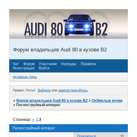
Форум владельцев Audi 80 в кузове В2
Чат
Форум
Участники
Награды
Правила
Регистрация
Войти
Активные темы
Привет, Гость!
Войдите
или
зарегистрируйтесь
.
»
Форум владельцев Audi 80 в кузове В2
»
ОчУмелые ручки
»
Пескоструйный аппарат
Страница:
«
1
2
Пескоструйный аппарат
Поделиться
31