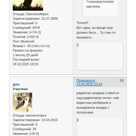
"схеморасположение",
картинка.
Откуда:
Омскосибирск
Зарегистрирован
: 21.07.2009
Точно!!!
Приглашений:
0
Сообщений:
6578
Вот одна, но вроде еще
Уважение:
[+74/-2]
должно быть... Тут как-то
Позитив:
[+50/-0]
маловато...
Пол:
Мужской
0
Возраст:
45
[1981-03-23]
Провел на форуме:
1 месяц 25 дней
Последний визит:
18.10.2025 18:53
Поделиться
19
ден
13.04.2010 22:14
Участник
радиатор кандера ставится
над радиатором печки. сам
видел как разбирали и
выкидовали кандер с
потрохами
Откуда:
магнитогорск
0
Зарегистрирован
: 13.04.2010
Приглашений:
0
Сообщений:
29
Уважение:
[+0/-0]