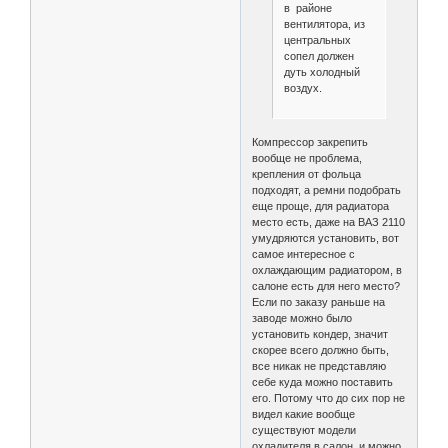
в районе
вентилятора, из
центральных
сопел должен
дуть холодный
воздух.
Компрессор закрепить
вообще не проблема,
крепления от фольца
подходят, а ремни подобрать
еще проще, для радиатора
место есть, даже на ВАЗ 2110
умудряются установить, вот
самое интересное с
охлаждающим радиатором, в
салоне есть для него место?
Если по заказу раньше на
заводе можно было
установить кондер, значит
скорее всего должно быть,
все никак не представляю
себе куда можно поставить
его. Потому что до сих пор не
видел какие вообще
существуют модели
охладителя в салон, и можно