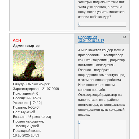
электрик подключит, тока вот
зима уже прошла, а лето на
носу, хотел узнать может кто
ставил себе кондер?
0
Поделиться
13
SCH
13.04.2010 16:17
Администартер
А мне кажется кондер можно
приспособить... Компрессор
как-нить закрепить, радиатор
поставить, охладитель....
Главное - подобрать
подходящие комплектующие,
в этом основная проблема.
Откуда:
Омскосибирск
Но и повозиться потом
Зарегистрирован
: 21.07.2009
конечно неслабо.
Приглашений:
0
Охлаждающий радиатор на
Сообщений:
6578
салон ставится в районе
Уважение:
[+74/-2]
вентилятора, из центральных
Позитив:
[+50/-0]
сопел должен дуть холодный
Пол:
Мужской
воздух.
Возраст:
45
[1981-03-23]
Провел на форуме:
0
1 месяц 25 дней
Последний визит:
18.10.2025 18:53