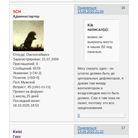
Поделиться
16
SCH
13.04.2010 21:04
Администартер
Kik
написал(а):
можно ли
выкроить место
в наших В2 под
панелью.
Откуда:
Омскосибирск
Зарегистрирован
: 21.07.2009
Приглашений:
0
Сообщений:
6578
Могу сказать одно - он
Уважение:
[+74/-2]
штатно должен быть до
Позитив:
[+50/-0]
центральных дефлекторов, я
Пол:
Мужской
думаю там между
Возраст:
45
[1981-03-23]
вентилятором и
Провел на форуме:
воздуховодом место быть
1 месяц 25 дней
должно. Сам я там пока не
Последний визит:
лазил, поэтому это все
18.10.2025 18:53
предположения.
0
Поделиться
17
Keisi
13.04.2010 21:22
Гуру