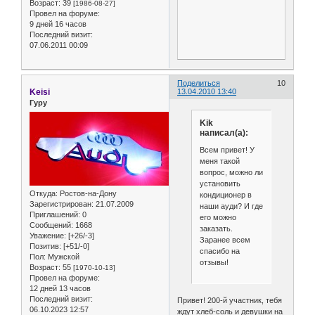
Возраст:
39
[1986-08-27]
Провел на форуме:
9 дней 16 часов
Последний визит:
07.06.2011 00:09
Поделиться
10
Keisi
13.04.2010 13:40
Гуру
Kik
написал(а):
Всем привет! У
меня такой
вопрос, можно ли
установить
Откуда:
Ростов-на-Дону
кондиционер в
Зарегистрирован
: 21.07.2009
наши ауди? И где
Приглашений:
0
его можно
Сообщений:
1668
заказать.
Уважение:
[+26/-3]
Заранее всем
Позитив:
[+51/-0]
спасибо на
Пол:
Мужской
отзывы!
Возраст:
55
[1970-10-13]
Провел на форуме:
12 дней 13 часов
Последний визит:
Привет! 200-й участник, тебя
06.10.2023 12:57
ждут хлеб-соль и девушки на