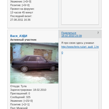
Уважение:
[+0/-0]
Позитив:
[+0/-0]
Провел на форуме:
13 часов 45 минут
Последний визит:
27.08.2011 16:36
Поделиться
7
Вася_АУДИ
18.02.2010 23:39
Активный участник
Я про свою здесь узнавал
http://www.ferio.ru/art_audi_1.html
0
Откуда:
Тула
Зарегистрирован
: 18.02.2010
Приглашений:
0
Сообщений:
325
Уважение:
[+15/-0]
Позитив:
[+2/-1]
Пол:
Мужской