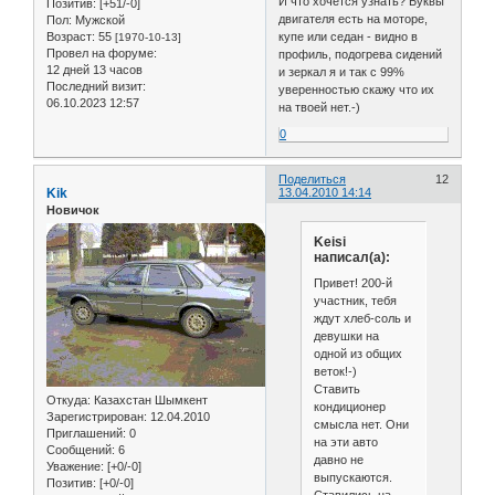
И что хочется узнать? Буквы
Позитив:
[+51/-0]
двигателя есть на моторе,
Пол:
Мужской
купе или седан - видно в
Возраст:
55
[1970-10-13]
Провел на форуме:
профиль, подогрева сидений
12 дней 13 часов
и зеркал я и так с 99%
Последний визит:
уверенностью скажу что их
06.10.2023 12:57
на твоей нет.-)
0
Поделиться
12
Kik
13.04.2010 14:14
Новичок
Keisi
написал(а):
Привет! 200-й
участник, тебя
ждут хлеб-соль и
девушки на
одной из общих
веток!-)
Ставить
Откуда:
Казахстан Шымкент
кондиционер
Зарегистрирован
: 12.04.2010
смысла нет. Они
Приглашений:
0
на эти авто
Сообщений:
6
давно не
Уважение:
[+0/-0]
выпускаются.
Позитив:
[+0/-0]
Ставились на