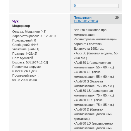
0
Поделиться
29
Чук
12.07.2012 20:34
Модератор
Вот что я накопал про
Откуда:
Мурыгино (43)
комплектации:
Зарегистрирован
: 05.12.2010
Расшифровка комплектаций/
Приглашений:
0
варианты поставки.
Сообщений:
6446
До августа 1981 год.
Уважение:
[+44/-1]
• Audi 80 (базовая модель, 55
Позитив:
[+28/-2]
Пол:
Мужской
и 60 л.с.)
Возраст:
58
[1967-12-02]
• Audi 80 L (расширенная
Провел на форуме:
комплектация, 55 и 60 л.с.)
6 месяцев 1 день
• Audi 80 GL (люкс-
Последний визит:
комплектация, 55 и 60 л.с.)
04.08.2026 06:50
• Audi 80 S (базовая
комплектация, 75 и 85 л.с.)
• Audi 80 LS (расширенная
комплектация, 75 и 85 л.с.)
• Audi 80 GLS (люкс-
комплектация, 75 и 85 л.с.)
• Audi 80 D (базовая
комплектация, дизельный
двигатель)
• Audi 80 LD (расширенная
комплектация, дизельный