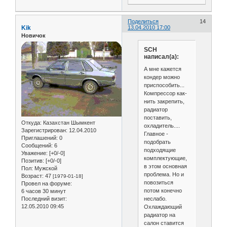
Поделиться
14
Kik
13.04.2010 17:00
Новичок
SCH
написал(а):
А мне кажется
кондер можно
приспособить...
Компрессор как-
нить закрепить,
радиатор
поставить,
Откуда:
Казахстан Шымкент
охладитель....
Зарегистрирован
: 12.04.2010
Главное -
Приглашений:
0
подобрать
Сообщений:
6
подходящие
Уважение:
[+0/-0]
комплектующие,
Позитив:
[+0/-0]
в этом основная
Пол:
Мужской
проблема. Но и
Возраст:
47
[1979-01-18]
повозиться
Провел на форуме:
потом конечно
6 часов 30 минут
неслабо.
Последний визит:
12.05.2010 09:45
Охлаждающий
радиатор на
салон ставится