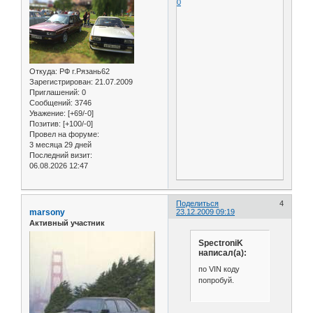
0
Откуда:
РФ г.Рязань62
Зарегистрирован
: 21.07.2009
Приглашений:
0
Сообщений:
3746
Уважение:
[+69/-0]
Позитив:
[+100/-0]
Провел на форуме:
3 месяца 29 дней
Последний визит:
06.08.2026 12:47
Поделиться
4
marsony
23.12.2009 09:19
Активный участник
SpectroniK
написал(а):
по VIN коду
попробуй.