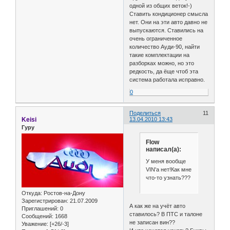
одной из общих веток!-)
Ставить кондиционер смысла
нет. Они на эти авто давно не
выпускаются. Ставились на
очень ограниченное
количество Ауди-90, найти
такие комплектации на
разборках можно, но это
редкость, да ёще чтоб эта
система работала исправно.
0
Поделиться
11
Keisi
13.04.2010 13:43
Гуру
Flow
написал(а):
У меня вообще
VIN'a нет!Как мне
что-то узнать???
Откуда:
Ростов-на-Дону
Зарегистрирован
: 21.07.2009
А как же на учёт авто
Приглашений:
0
ставилось? В ПТС и талоне
Сообщений:
1668
не записан вин??
Уважение:
[+26/-3]