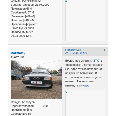
0
Откуда:
РФ г.Рязань62
Зарегистрирован
: 21.07.2009
Приглашений:
0
Сообщений:
3746
Уважение:
[+69/-0]
Позитив:
[+100/-0]
Провел на форуме:
3 месяца 29 дней
Последний визит:
06.08.2026 12:47
Поделиться
6
Barmaley
24.12.2009 02:06
Участник
Вбщем все смотрим
ЭТО
, в
"переходке" и сотке "сигаре"
(44) этот стикер находиться
на крышке багажника. В
остальных незнаю т.к. дела
неимел. Также можно
взглянуть и
сюда
.
0
Откуда:
Беларусь
Зарегистрирован
: 10.12.2009
Приглашений:
0
Сообщений:
38