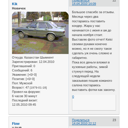
Поделиться
22
Kik
14.04.2010 14:09
Новичок
Большое спасибо за отзывы.
Месяца через два
постараюсь поставить
кондер. Жара у нас
начинается с июня и аж до
начала ноября стоит.
Выставлю фото отчет! Keisi
своими руками конечно
можно, но я не смогу такое
сделать уж очень сложно и
Откуда:
Казахстан Шымкент
габаритно.
Зарегистрирован
: 12.04.2010
Пока все деньги вложил в
Приглашений:
0
кузовные работы, зимой
Сообщений:
6
стукнул перед. На
Уважение:
[+0/-0]
следующей недели
Позитив:
[+0/-0]
заказываю пошив кожаного
Пол:
Мужской
салона постараюсь
Возраст:
47
[1979-01-18]
выставить фотки как закончу.
Провел на форуме:
6 часов 30 минут
0
Последний визит:
12.05.2010 09:45
Поделиться
23
Flow
14.04.2010 22:12
V-DUB