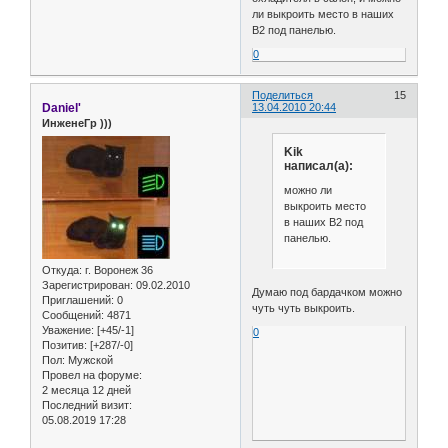
ли выкроить место в наших
В2 под панелью.
0
Поделиться
15
Daniel'
13.04.2010 20:44
ИнженеГр )))
Kik
написал(а):
можно ли
выкроить место
в наших В2 под
панелью.
Откуда:
г. Воронеж 36
Зарегистрирован
: 09.02.2010
Думаю под бардачком можно
Приглашений:
0
чуть чуть выкроить.
Сообщений:
4871
Уважение:
[+45/-1]
0
Позитив:
[+287/-0]
Пол:
Мужской
Провел на форуме:
2 месяца 12 дней
Последний визит:
05.08.2019 17:28