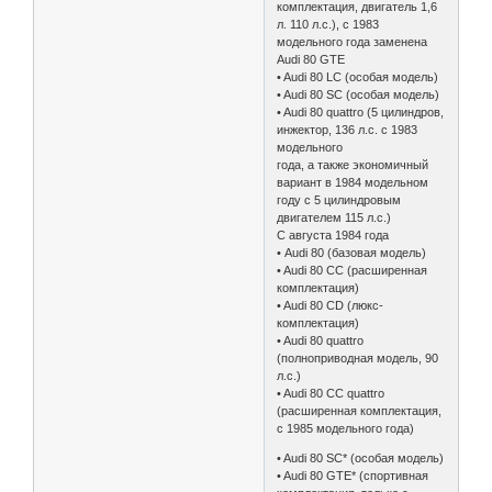
комплектация, двигатель 1,6
л. 110 л.с.), с 1983
модельного года заменена
Audi 80 GTE
• Audi 80 LC (особая модель)
• Audi 80 SC (особая модель)
• Audi 80 quattro (5 цилиндров,
инжектор, 136 л.с. с 1983
модельного
года, а также экономичный
вариант в 1984 модельном
году с 5 цилиндровым
двигателем 115 л.с.)
С августа 1984 года
• Audi 80 (базовая модель)
• Audi 80 CC (расширенная
комплектация)
• Audi 80 CD (люкс-
комплектация)
• Audi 80 quattro
(полноприводная модель, 90
л.с.)
• Audi 80 CC quattro
(расширенная комплектация,
с 1985 модельного года)
• Audi 80 SC* (особая модель)
• Audi 80 GTE* (спортивная