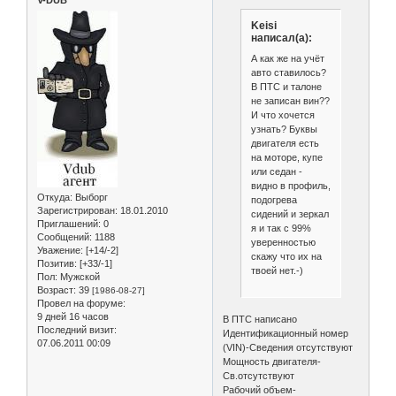
Keisi
написал(а):
А как же на учёт
авто ставилось?
В ПТС и талоне
не записан вин??
И что хочется
узнать? Буквы
двигателя есть
на моторе, купе
или седан -
видно в профиль,
Откуда:
Выборг
подогрева
Зарегистрирован
: 18.01.2010
сидений и зеркал
Приглашений:
0
я и так с 99%
Сообщений:
1188
уверенностью
Уважение:
[+14/-2]
скажу что их на
Позитив:
[+33/-1]
твоей нет.-)
Пол:
Мужской
Возраст:
39
[1986-08-27]
Провел на форуме:
9 дней 16 часов
В ПТС написано
Последний визит:
Идентификационный номер
07.06.2011 00:09
(VIN)-Сведения отсутствуют
Мощность двигателя-
Св.отсутствуют
Рабочий объем-