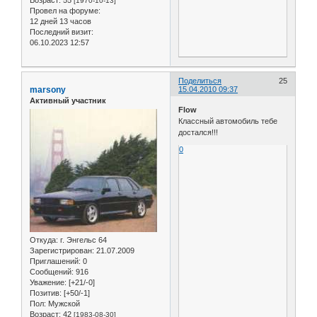
[1970-10-13]
Провел на форуме:
12 дней 13 часов
Последний визит:
06.10.2023 12:57
Поделиться
25
marsony
15.04.2010 09:37
Активный участник
Flow
Классный автомобиль тебе
достался!!!
0
Откуда:
г. Энгельс 64
Зарегистрирован
: 21.07.2009
Приглашений:
0
Сообщений:
916
Уважение:
[+21/-0]
Позитив:
[+50/-1]
Пол:
Мужской
Возраст:
42
[1983-08-30]