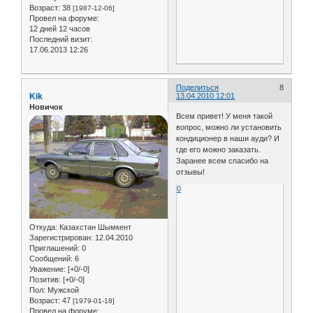
Возраст:
38
[1987-12-06]
Провел на форуме:
12 дней 12 часов
Последний визит:
17.06.2013 12:26
Поделиться
8
Kik
13.04.2010 12:01
Новичок
Всем привет! У меня такой
вопрос, можно ли установить
кондиционер в наши ауди? И
где его можно заказать.
Заранее всем спасибо на
отзывы!
0
Откуда:
Казахстан Шымкент
Зарегистрирован
: 12.04.2010
Приглашений:
0
Сообщений:
6
Уважение:
[+0/-0]
Позитив:
[+0/-0]
Пол:
Мужской
Возраст:
47
[1979-01-18]
Провел на форуме: