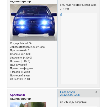
Администратор
с 92 года по этке бьется, а на
эти нет
0
Откуда:
Марий Эл
Зарегистрирован
: 21.07.2009
Приглашений:
0
Сообщений:
4206
Уважение:
[+39/-2]
Позитив:
[+11/-0]
Пол:
Мужской
Провел на форуме:
1 месяц 15 дней
Последний визит:
28.04.2026 21:01
Поделиться
3
SpectroniK
22.12.2009 22:33
Администратор
по VIN коду попробуй.