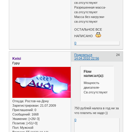
св.отсутствуют
Разрешенная масса-
св.отсутствуют
Масса без нагрузки-
св.отсутствуют
ОСТАЛЬНОЕ ВСЕ
НАПИСАНО
0
Поделиться
24
Keisi
14.04.2010 22:56
Гуру
Flow
написал(а):
Мощность
двигателя-
Св.отсутствуют
Откуда:
Ростов-на-Дону
Зарегистрирован
: 21.07.2009
750 рублей налога в год ни за
Приглашений:
0
что платить не надо-))
Сообщений:
1668
Уважение:
[+26/-3]
0
Позитив:
[+51/-0]
Пол:
Мужской
Возраст:
55