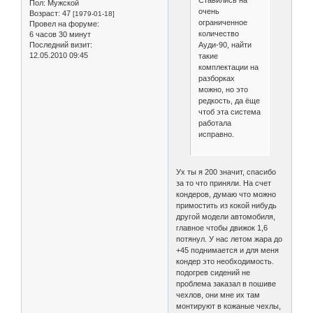
Пол:
Мужской
очень
Возраст:
47
[1979-01-18]
ограниченное
Провел на форуме:
количество
6 часов 30 минут
Ауди-90, найти
Последний визит:
12.05.2010 09:45
такие
комплектации на
разборках
можно, но это
редкость, да ёще
чтоб эта система
работала
исправно.
Ух ты я 200 значит, спасибо
за то что приняли. На счет
кондеров, думаю что можно
примостить из кокой нибудь
другой модели автомобиля,
главное чтобы движок 1,6
потянул. У нас летом жара до
+45 поднимается и для меня
кондер это необходимость.
подогрев сидений не
проблема заказал в пошиве
чехлов, они мне их там
монтируют в кожаные чехлы,