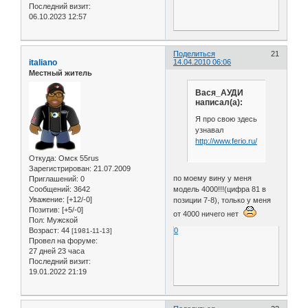
Последний визит:
06.10.2023 12:57
Поделиться
21
italiano
14.04.2010 06:06
Местный житель
Вася_АУДИ
написал(а):
Я про свою здесь
узнавал
http://www.ferio.ru/art_audi_1.html
Откуда:
Омск 55rus
Зарегистрирован
: 21.07.2009
по моему вину у меня
Приглашений:
0
Сообщений:
3642
модель 4000!!!(цифра 81 в
Уважение:
[+12/-0]
позиции 7-8), только у меня
Позитив:
[+5/-0]
от 4000 ничего нет
Пол:
Мужской
Возраст:
44
0
[1981-11-13]
Провел на форуме:
27 дней 23 часа
Последний визит:
19.01.2022 21:19