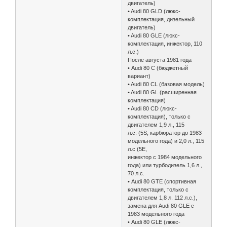
двигатель)
• Audi 80 GLD (люкс-
комплектация, дизельный
двигатель)
• Audi 80 GLE (люкс-
комплектация, инжектор, 110
л.с.)
После августа 1981 года
• Audi 80 C (бюджетный
вариант)
• Audi 80 CL (базовая модель)
• Audi 80 GL (расширенная
комплектация)
• Audi 80 CD (люкс-
комплектация), только с
двигателем 1,9 л., 115
л.с. (5S, карбюратор до 1983
модельного года) и 2,0 л., 115
л.с (5E,
инжектор с 1984 модельного
года) или турбодизель 1,6 л.,
70 л.с.
• Audi 80 GTE (спортивная
комплектация, только с
двигателем 1,8 л. 112 л.с.),
замена для Audi 80 GLE с
1983 модельного года
• Audi 80 GLE (люкс-