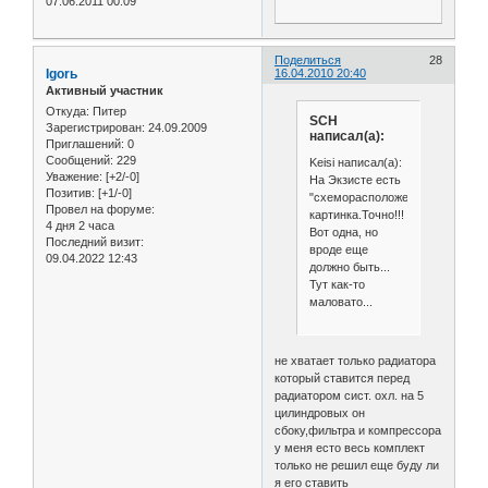
07.06.2011 00:09
Поделиться
28
Igorь
16.04.2010 20:40
Активный участник
Откуда:
Питер
SCH
Зарегистрирован
: 24.09.2009
написал(а):
Приглашений:
0
Сообщений:
229
Keisi написал(а):
Уважение:
[+2/-0]
На Экзисте есть
Позитив:
[+1/-0]
"схеморасположение",
Провел на форуме:
картинка.Точно!!!
4 дня 2 часа
Вот одна, но
Последний визит:
вроде еще
09.04.2022 12:43
должно быть...
Тут как-то
маловато...
не хватает только радиатора
который ставится перед
радиатором сист. охл. на 5
цилиндровых он
сбоку,фильтра и компрессора
у меня есто весь комплект
только не решил еще буду ли
я его ставить