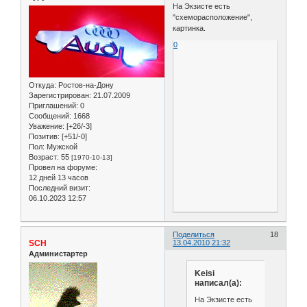
На Экзисте есть
"схеморасположение",
картинка.
0
Откуда:
Ростов-на-Дону
Зарегистрирован
: 21.07.2009
Приглашений:
0
Сообщений:
1668
Уважение:
[+26/-3]
Позитив:
[+51/-0]
Пол:
Мужской
Возраст:
55
[1970-10-13]
Провел на форуме:
12 дней 13 часов
Последний визит:
06.10.2023 12:57
Поделиться
18
SCH
13.04.2010 21:32
Администартер
Keisi
написал(а):
На Экзисте есть