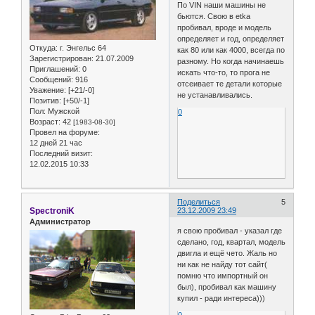
По VIN наши машины не
бьются. Свою в etka
пробивал, вроде и модель
определяет и год, определяет
Откуда:
г. Энгельс 64
как 80 или как 4000, всегда по
Зарегистрирован
: 21.07.2009
разному. Но когда начинаешь
Приглашений:
0
искать что-то, то прога не
Сообщений:
916
отсеивает те детали которые
Уважение:
[+21/-0]
не устанавливались.
Позитив:
[+50/-1]
Пол:
Мужской
0
Возраст:
42
[1983-08-30]
Провел на форуме:
12 дней 21 час
Последний визит:
12.02.2015 10:33
Поделиться
5
SpectroniK
23.12.2009 23:49
Администратор
я свою пробивал - указал где
сделано, год, квартал, модель
двигла и ещё чето. Жаль но
ни как не найду тот сайт(
помню что импортный он
был), пробивал как машину
купил - ради интереса)))