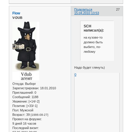
Поделиться
27
Flow
15.04.2010 13:53
V-DUB
SCH
написал(а):
на кузове-то
должно быть
выбито, по-
любому
Надо будет глянуть)
0
Откуда:
Выборг
Зарегистрирован
: 18.01.2010
Приглашений:
0
Сообщений:
1188
Уважение:
[+14/-2]
Позитив:
[+33/-1]
Пол:
Мужской
Возраст:
39
[1986-08-27]
Провел на форуме:
9 дней 16 часов
Последний визит: