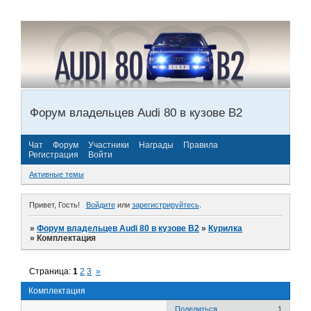
Форум владельцев Audi 80 в кузове В2
Чат
Форум
Участники
Награды
Правила
Регистрация
Войти
Активные темы
Привет, Гость!
Войдите
или
зарегистрируйтесь
.
»
Форум владельцев Audi 80 в кузове В2
»
Курилка
»
Комплектация
Страница:
1
2
3
»
Комплектация
Поделиться
1