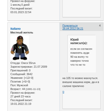
Провел на форуме:
1 месяц 0 дней
Последний визит:
03.01.2023 22:54
Поделиться
4
italiano
26.04.2012 06:21
Местный житель
Юрий
написал(а):
если он согласен
поменять ауди
90 на волгу то
наверно точно
Откуда:
Омск 55rus
что то не то
Зарегистрирован
: 21.07.2009
Приглашений:
0
Сообщений:
3642
Уважение:
[+12/-0]
на 105 то можно махнуться.
Позитив:
[+5/-0]
внешне машина норм, да и в
Пол:
Мужской
салоне прилично
Возраст:
44
[1981-11-13]
0
Провел на форуме:
27 дней 23 часа
Последний визит:
19.01.2022 21:19