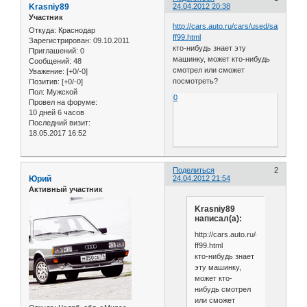
Krasniy89
24.04.2012 20:38
Участник
http://cars.auto.ru/cars/used/sale/1875
Откуда:
Краснодар
ff99.html
Зарегистрирован
: 09.10.2011
кто-нибудь знает эту
Приглашений:
0
машинку, может кто-нибудь
Сообщений:
48
смотрел или сможет
Уважение:
[+0/-0]
посмотреть?
Позитив:
[+0/-0]
Пол:
Мужской
0
Провел на форуме:
10 дней 6 часов
Последний визит:
18.05.2017 16:52
Поделиться
2
Юрий
24.04.2012 21:54
Активный участник
Krasniy89
написал(а):
http://cars.auto.ru/cars/used/sal
ff99.html
кто-нибудь знает
эту машинку,
может кто-
нибудь смотрел
или сможет