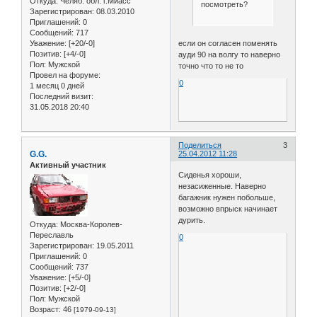
Откуда:
Челяб. обл. г.Миасс
посмотреть?
Зарегистрирован
: 08.03.2010
Приглашений:
0
Сообщений:
717
если он согласен поменять
Уважение:
[+20/-0]
Позитив:
[+4/-0]
ауди 90 на волгу то наверно
Пол:
Мужской
точно что то не то
Провел на форуме:
0
1 месяц 0 дней
Последний визит:
31.05.2018 20:40
Поделиться
3
G.G.
25.04.2012 11:28
Активный участник
Сиденья хороши,
незасиженные. Наверно
багажник нужен побольше,
возможно впрыск начинает
дурить.
Откуда:
Москва-Королев-
Переславль
0
Зарегистрирован
: 19.05.2011
Приглашений:
0
Сообщений:
737
Уважение:
[+5/-0]
Позитив:
[+2/-0]
Пол:
Мужской
Возраст:
46
[1979-09-13]