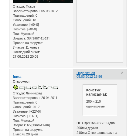
Откуда:
Псков
Зарегистрирован
: 05.03.2012
Приглашений:
0
Сообщений:
18
Уважение:
[+0/-0]
Позитив:
[+0/-0]
Пол:
Мужской
Возраст:
38
[1987-11-28]
Провел на форуме:
7 часов 11 минут
Последний визит:
27.06.2012 20:09
Поделиться
8
foma
05.03.2012 18:56
Старожил
Констик
Откуда:
Ленинград
написал(а):
Зарегистрирован
: 26.04.2011
200 и 210
Приглашений:
0
одинаковые
Сообщений:
2517
Уважение:
[+22/-0]
Позитив:
[+11/-1]
Пол:
Мужской
НЕ ОДИНАКОВЫЕ!Одна
Возраст:
65
[1960-12-09]
200мм,другая
Провел на форуме:
210мм.Отвечаешь сам на
1 месяц 20 дней