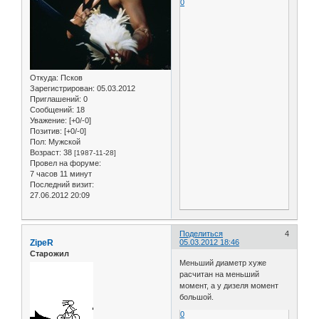
0
Откуда:
Псков
Зарегистрирован
: 05.03.2012
Приглашений:
0
Сообщений:
18
Уважение:
[+0/-0]
Позитив:
[+0/-0]
Пол:
Мужской
Возраст:
38
[1987-11-28]
Провел на форуме:
7 часов 11 минут
Последний визит:
27.06.2012 20:09
Поделиться
4
ZipeR
05.03.2012 18:46
Старожил
Меньший диаметр хуже
расчитан на меньший
момент, а у дизеля момент
большой.
0