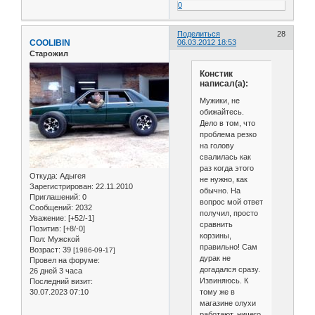
0
Поделиться
28
COOLIBIN
06.03.2012 18:53
Старожил
Констик
написал(а):
Мужики, не
обижайтесь.
Дело в том, что
проблема резко
на голову
свалилась как
раз когда этого
Откуда:
Адыгея
не нужно, как
Зарегистрирован
: 22.11.2010
обычно. На
Приглашений:
0
вопрос мой ответ
Сообщений:
2032
получил, просто
Уважение:
[+52/-1]
сравнить
Позитив:
[+8/-0]
корзины,
Пол:
Мужской
правильно! Сам
Возраст:
39
[1986-09-17]
дурак не
Провел на форуме:
догадался сразу.
26 дней 3 часа
Извиняюсь. К
Последний визит:
тому же в
30.07.2023 07:10
магазине олухи
работают, ничего