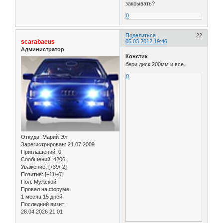
закрывать?
0
Поделиться
22
scarabaeus
05.03.2012 19:46
Администратор
Констик
бери диск 200мм и все.
0
Откуда:
Марий Эл
Зарегистрирован
: 21.07.2009
Приглашений:
0
Сообщений:
4206
Уважение:
[+39/-2]
Позитив:
[+11/-0]
Пол:
Мужской
Провел на форуме:
1 месяц 15 дней
Последний визит:
28.04.2026 21:01