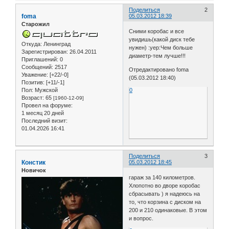
Поделиться
2
foma
05.03.2012 18:39
Старожил
Сними коробас и все
увидишь(какой диск тебе
Откуда:
Ленинград
нужен) :yep:Чем больше
Зарегистрирован
: 26.04.2011
диаметр-тем лучше!!!
Приглашений:
0
Сообщений:
2517
Отредактировано foma
Уважение:
[+22/-0]
(05.03.2012 18:40)
Позитив:
[+11/-1]
0
Пол:
Мужской
Возраст:
65
[1960-12-09]
Провел на форуме:
1 месяц 20 дней
Последний визит:
01.04.2026 16:41
Поделиться
3
Констик
05.03.2012 18:45
Новичок
гараж за 140 километров.
Хлопотно во дворе коробас
сбрасывать ) я надеюсь на
то, что корзина с диском на
200 и 210 одинаковые. В этом
и вопрос.