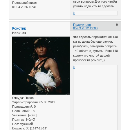
свои вопросы.Для того чтобы
Последний визит:
узнать надо что-то сделать.
01.04.2026 16:41
0
Поделиться
9
Констик
05.03.2012 19:00
Новичок
что сделать? прокатиться 140
км до дома без сцепления,
разобрать, замерить собрать
140 обратно, купить. Еще 140
к дому и с чистой душей
произвести ремонт ))
0
Откуда:
Псков
Зарегистрирован
: 05.03.2012
Приглашений:
0
Сообщений:
18
Уважение:
[+0/-0]
Позитив:
[+0/-0]
Пол:
Мужской
Возраст:
38
[1987-11-28]