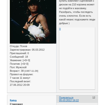
купить комплект сцепления с
диском на 210 корзина может
не подойти к маховику.
Разобрать, чтобы поглядеть
очень хлопотно. Если есть
какой нюанс подскажите люди
добрые )
0
Откуда:
Псков
Зарегистрирован
: 05.03.2012
Приглашений:
0
Сообщений:
18
Уважение:
[+0/-0]
Позитив:
[+0/-0]
Пол:
Мужской
Возраст:
38
[1987-11-28]
Провел на форуме:
7 часов 11 минут
Последний визит:
27.06.2012 20:09
Поделиться
12
foma
05.03.2012 19:22
Старожил