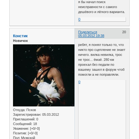
я бы начал поиск
неисправности с самого
дешёвого и лёгкого варианта.
0
Поделиться
20
Констик
05.03.2012 19:38
Новичок
ребят, я понял только то, что
никто про сцепление не знает
ничего. вилка невилка, трос
не трос... ёмаё. 280 км
проехал без педали по
вашему зашел в форум чтоб
помогли а не поправляли.
0
Откуда:
Псков
Зарегистрирован
: 05.03.2012
Приглашений:
0
Сообщений:
18
Уважение:
[+0/-0]
Позитив:
[+0/-0]
Пол:
Мужской