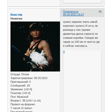
Поделиться
16
Констик
05.03.2012 19:27
Новичок
нужно заранее знать какой
комплект купить! И есть ли
разница у них (кроме
диаметра диска самого) не
снимая коробки. Говорю же
гараж за 140 км от места где
я сейчас нахожусь.
0
Откуда:
Псков
Зарегистрирован
: 05.03.2012
Приглашений:
0
Сообщений:
18
Уважение:
[+0/-0]
Позитив:
[+0/-0]
Пол:
Мужской
Возраст:
38
[1987-11-28]
Провел на форуме:
7 часов 11 минут
Последний визит: