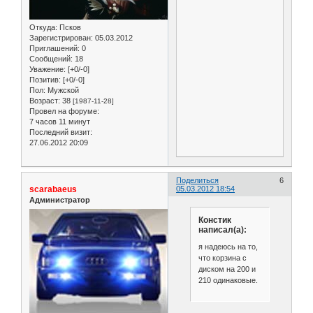
Откуда:
Псков
Зарегистрирован
: 05.03.2012
Приглашений:
0
Сообщений:
18
Уважение:
[+0/-0]
Позитив:
[+0/-0]
Пол:
Мужской
Возраст:
38
[1987-11-28]
Провел на форуме:
7 часов 11 минут
Последний визит:
27.06.2012 20:09
Поделиться
6
scarabaeus
05.03.2012 18:54
Администратор
Констик
написал(а):
я надеюсь на то,
что корзина с
диском на 200 и
210 одинаковые.