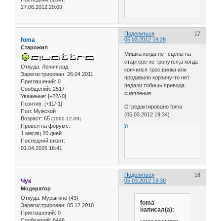
27.06.2012 20:09
Поделиться
17
foma
05.03.2012 19:28
Старожил
Мишка когда нет сцепы на
стартере не тронутся,а когда
Откуда:
Ленинград
кончился трос,вилка или
Зарегистрирован
: 26.04.2011
продавило корзину-то нет
Приглашений:
0
педали тобишь привода
Сообщений:
2517
сцепления.
Уважение:
[+22/-0]
Позитив:
[+11/-1]
Отредактировано foma
Пол:
Мужской
(05.03.2012 19:34)
Возраст:
65
[1960-12-09]
Провел на форуме:
0
1 месяц 20 дней
Последний визит:
01.04.2026 16:41
Поделиться
18
Чук
05.03.2012 19:30
Модератор
Откуда:
Мурыгино (43)
foma
Зарегистрирован
: 05.12.2010
написал(а):
Приглашений:
0
Сообщений:
6446