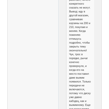
конкретного
сказать не могут.
Вывод: иду в
другой магазин,
сравниваю
корзины на 200 и
210, покупаю и
меняю. Когда
поменяю
отпишусь
подробно, чтобы
закрыть тему
окончательно!
Чук, трос в
порядке, рычаг
конечно
провернуло, и
когда его на
место поставил
даже выжим
появился. Только
передачи не
включаются,
потому что диску
уже давно
кабздец, как и
выжимному. Еще
год назад понял