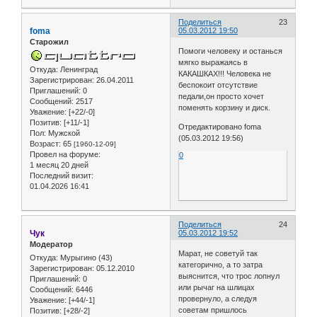
Поделиться
23
foma
05.03.2012 19:50
Старожил
Помоги человеку и останься
мягко выражаясь в
Откуда:
Ленинград
КАКАШКАХ!!! Человека не
Зарегистрирован
: 26.04.2011
беспокоит отсутствие
Приглашений:
0
педали,он просто хочет
Сообщений:
2517
поменять корзину и диск.
Уважение:
[+22/-0]
Позитив:
[+11/-1]
Отредактировано foma
Пол:
Мужской
(05.03.2012 19:56)
Возраст:
65
[1960-12-09]
Провел на форуме:
0
1 месяц 20 дней
Последний визит:
01.04.2026 16:41
Поделиться
24
Чук
05.03.2012 19:52
Модератор
Марат, не советуй так
Откуда:
Мурыгино (43)
категорично, а то затра
Зарегистрирован
: 05.12.2010
выяснится, что трос лопнул
Приглашений:
0
или рычаг на шлицах
Сообщений:
6446
провернуло, а следуя
Уважение:
[+44/-1]
советам пришлось
Позитив:
[+28/-2]