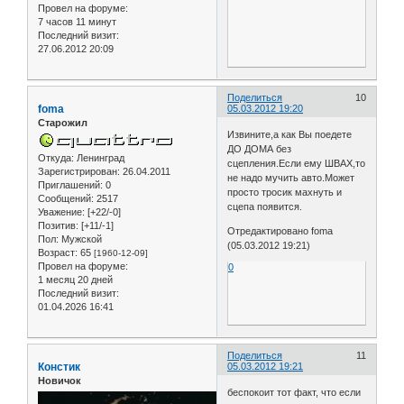
Провел на форуме:
7 часов 11 минут
Последний визит:
27.06.2012 20:09
Поделиться
10
foma
05.03.2012 19:20
Старожил
Извините,а как Вы поедете
ДО ДОМА без
Откуда:
Ленинград
сцепления.Если ему ШВАХ,то
Зарегистрирован
: 26.04.2011
не надо мучить авто.Может
Приглашений:
0
просто тросик махнуть и
Сообщений:
2517
сцепа появится.
Уважение:
[+22/-0]
Позитив:
[+11/-1]
Отредактировано foma
Пол:
Мужской
(05.03.2012 19:21)
Возраст:
65
[1960-12-09]
Провел на форуме:
0
1 месяц 20 дней
Последний визит:
01.04.2026 16:41
Поделиться
11
Констик
05.03.2012 19:21
Новичок
беспокоит тот факт, что если