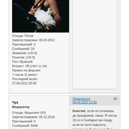
Откуда:
Псков
Зарегистрирован
: 05.03.2012
Приглашений:
0
Сообщений:
18
Уважение:
[+0/-0]
Позитив:
[+0/-0]
Пол:
Мужской
Возраст:
38
[1987-11-28]
Провел на форуме:
7 часов 11 минут
Последний визит:
27.06.2012 20:09
Поделиться
30
Чук
06.03.2012 21:50
Модератор
Констик
, если не починишь
Откуда:
Мурыгино (43)
до праздников, пиши. Я числа
Зарегистрирован
: 05.12.2010
15-го в Скобаристан поеду,
Приглашений:
0
если по пути подскочу,
Сообщений:
6446