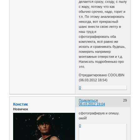
делается сразу, сходу, с пылу
с жару, потому что как
обычно срочно, надо, горит и
т.п. По этому анализировать
некогда, вот прекрасный
шанс внести свою лепту в
наш труд и
сфотографировать оба
комплекта, всё равно же
искать и сравнивать будешь,
померить например
монтажные отверстия и т.д.
Написать подробненько про
это.
Отредактировано COOLIBIN
(06.03.2012 18:54)
0
Поделиться
29
Констик
06.03.2012 19:04
Новичок
сфотографирую и опишу.
окей!
0