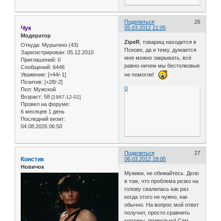
Поделиться
26
Чук
05.03.2012 21:05
Модератор
ZipeR
, товарищ находится в
Откуда:
Мурыгино (43)
Пскове, да и тему, думается
Зарегистрирован
: 05.12.2010
мне можно закрывать, всё
Приглашений:
0
равно ничем мы бестолковые
Сообщений:
6446
Уважение:
[+44/-1]
не помогли!
Позитив:
[+28/-2]
0
Пол:
Мужской
Возраст:
58
[1967-12-02]
Провел на форуме:
6 месяцев 1 день
Последний визит:
04.08.2026 06:50
Поделиться
27
Констик
06.03.2012 18:05
Новичок
Мужики, не обижайтесь. Дело
в том, что проблема резко на
голову свалилась как раз
когда этого не нужно, как
обычно. На вопрос мой ответ
получил, просто сравнить
корзины, правильно! Сам