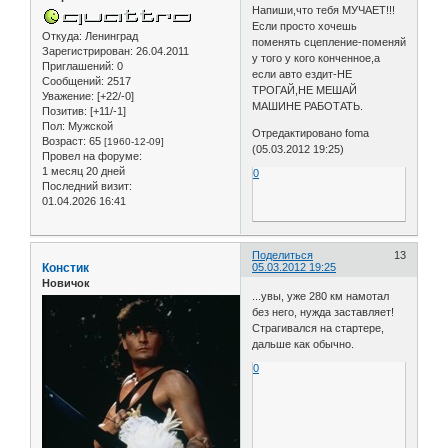
Напиши,что тебя МУЧАЕТ!!!
Если просто хочешь
Откуда:
Ленинград
поменять сцепление-поменяй
Зарегистрирован
: 26.04.2011
у того у кого конченное,а
Приглашений:
0
если авто ездит-НЕ
Сообщений:
2517
ТРОГАЙ,НЕ МЕШАЙ
Уважение:
[+22/-0]
МАШИНЕ РАБОТАТЬ.
Позитив:
[+11/-1]
Пол:
Мужской
Отредактировано foma
Возраст:
65
[1960-12-09]
(05.03.2012 19:25)
Провел на форуме:
1 месяц 20 дней
0
Последний визит:
01.04.2026 16:41
Поделиться
13
Констик
05.03.2012 19:25
Новичок
...увы, уже 280 км намотал
без него, нужда заставляет!
Страгивался на стартере,
дальше как обычно.
0