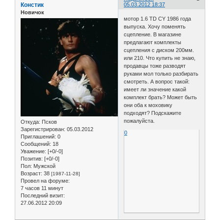
Констик
05.03.2012 18:37
Новичок
мотор 1.6 TD CY 1986 года
выпуска. Хочу поменять
сцепление. В магазине
предлагают комплекты
сцепления с диском 200мм.
или 210. Что купить не знаю,
продавцы тоже разводят
руками мол только разбирать
смотреть. А вопрос такой:
имеет ли значение какой
комплект брать? Может быть
они оба к моховику
подходят? Подскажите
пожалуйста.
Откуда:
Псков
Зарегистрирован
: 05.03.2012
0
Приглашений:
0
Сообщений:
18
Уважение:
[+0/-0]
Позитив:
[+0/-0]
Пол:
Мужской
Возраст:
38
[1987-11-28]
Провел на форуме:
7 часов 11 минут
Последний визит:
27.06.2012 20:09