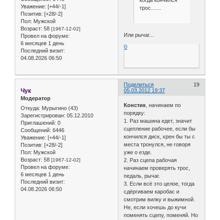
когда кончился
Уважение:
[+44/-1]
трос.......
Позитив:
[+28/-2]
Пол:
Мужской
Возраст:
58
[1967-12-02]
Или рычаг...
Провел на форуме:
6 месяцев 1 день
0
Последний визит:
04.08.2026 06:50
Поделиться
19
Чук
05.03.2012 19:37
Модератор
Констик
, начинаем по
Откуда:
Мурыгино (43)
порядку:
Зарегистрирован
: 05.12.2010
1. Раз машина едет, значит
Приглашений:
0
сцепление рабочее, если бы
Сообщений:
6446
кончился диск, хрен бы ты с
Уважение:
[+44/-1]
места тронулся, не говоря
Позитив:
[+28/-2]
Пол:
Мужской
уже о езде.
Возраст:
58
[1967-12-02]
2. Раз сцепа рабочая
Провел на форуме:
начинаем проверять трос,
6 месяцев 1 день
педаль, рычаг.
Последний визит:
3. Если всё это целое, тогда
04.08.2026 06:50
сдёргиваем каробас и
смотрим вилку и выжимной.
Не, если хочешь до кучи
поменять сцепу, поменяй. Но