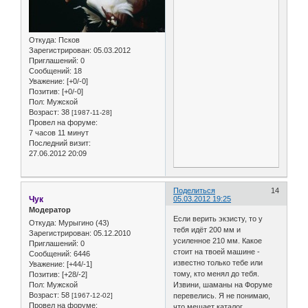
Откуда:
Псков
Зарегистрирован
: 05.03.2012
Приглашений:
0
Сообщений:
18
Уважение:
[+0/-0]
Позитив:
[+0/-0]
Пол:
Мужской
Возраст:
38
[1987-11-28]
Провел на форуме:
7 часов 11 минут
Последний визит:
27.06.2012 20:09
Поделиться
14
Чук
05.03.2012 19:25
Модератор
Если верить экзисту, то у
Откуда:
Мурыгино (43)
тебя идёт 200 мм и
Зарегистрирован
: 05.12.2010
усиленное 210 мм. Какое
Приглашений:
0
стоит на твоей машине -
Сообщений:
6446
известно только тебе или
Уважение:
[+44/-1]
тому, кто менял до тебя.
Позитив:
[+28/-2]
Пол:
Мужской
Извини, шаманы на Форуме
Возраст:
58
[1967-12-02]
перевелись. Я не понимаю,
Провел на форуме:
что мешает каталог