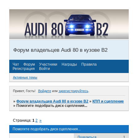
Форум владельцев Audi 80 в кузове В2
Чат
Форум
Участники
Награды
Правила
Регистрация
Войти
Активные темы
Привет, Гость!
Войдите
или
зарегистрируйтесь
.
»
Форум владельцев Audi 80 в кузове В2
»
КПП и сцепление
»
Помогите подобрать диск сцепления...
Страница:
1
2
»
Помогите подобрать диск сцепления...
Поделиться
1