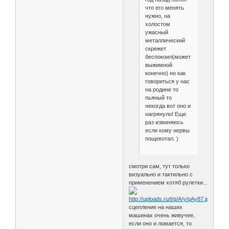
что его менять
нужно, на
холостом
ужасный
металлический
скрежет
беспокоил(может
выжимной
конечно) но как
говориться у нас
на родине то
пьяный то
некогда вот оно и
нагрянуло! Еще
раз извиняюсь
если кому нервы
пощекотал. )
смотри сам, тут только
визуально и тактильно с
применением хотяб рулетки...
сцепление на наших
машинах очень живучее,
если оно и ломается, то