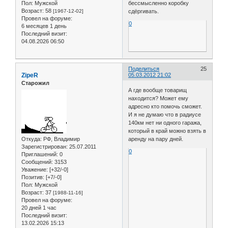
Пол:
Мужской
бессмысленно коробку
Возраст:
58
[1967-12-02]
сдёргивать.
Провел на форуме:
0
6 месяцев 1 день
Последний визит:
04.08.2026 06:50
Поделиться
25
ZipeR
05.03.2012 21:02
Старожил
А где вообще товарищ
находится? Может ему
адресно кто помочь сможет.
И я не думаю что в радиусе
140км нет ни одного гаража,
который в край можно взять в
Откуда:
РФ, Владимир
аренду на пару дней.
Зарегистрирован
: 25.07.2011
0
Приглашений:
0
Сообщений:
3153
Уважение:
[+32/-0]
Позитив:
[+7/-0]
Пол:
Мужской
Возраст:
37
[1988-11-16]
Провел на форуме:
20 дней 1 час
Последний визит:
13.02.2026 15:13