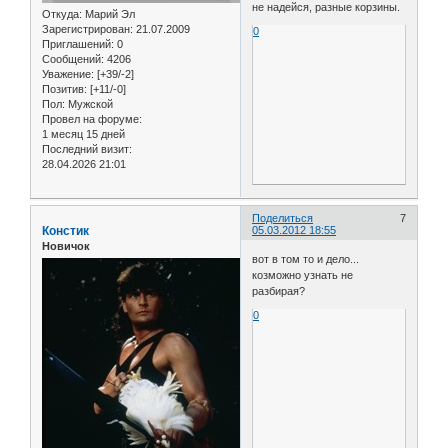
не надейся, разные корзины.
Откуда:
Марий Эл
Зарегистрирован
: 21.07.2009
0
Приглашений:
0
Сообщений:
4206
Уважение:
[+39/-2]
Позитив:
[+11/-0]
Пол:
Мужской
Провел на форуме:
1 месяц 15 дней
Последний визит:
28.04.2026 21:01
Поделиться
7
Констик
05.03.2012 18:55
Новичок
вот в том то и дело...
козможно узнать не
разбирая?
0