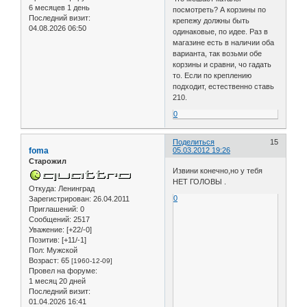
6 месяцев 1 день
посмотреть? А корзины по
Последний визит:
крепежу должны быть
04.08.2026 06:50
одинаковые, по идее. Раз в
магазине есть в наличии оба
варианта, так возьми обе
корзины и сравни, чо гадать
то. Если по креплению
подходит, естественно ставь
210.
0
Поделиться
15
foma
05.03.2012 19:26
Старожил
Извини конечно,но у тебя
НЕТ ГОЛОВЫ .
Откуда:
Ленинград
0
Зарегистрирован
: 26.04.2011
Приглашений:
0
Сообщений:
2517
Уважение:
[+22/-0]
Позитив:
[+11/-1]
Пол:
Мужской
Возраст:
65
[1960-12-09]
Провел на форуме:
1 месяц 20 дней
Последний визит:
01.04.2026 16:41