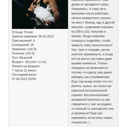
дурак не догадался сразу.
Извиняюсь. К тому же в
магазине олухи работают,
ничего конкретного сказать
не могут. Вывод: иду в другой
магазин, сравниваю корзины
на 200 и 210, покупаю и
Откуда:
Псков
меняю. Когда поменяю
Зарегистрирован
: 05.03.2012
Приглашений:
0
отпишусь подробно, чтобы
Сообщений:
18
закрыть тему окончательно!
Уважение:
[+0/-0]
Чук, трос в порядке, рычаг
Позитив:
[+0/-0]
конечно провернуло, и когда
Пол:
Мужской
его на место поставил даже
Возраст:
38
[1987-11-28]
выжим появился. Только
Провел на форуме:
передачи не включаются,
7 часов 11 минут
потому что диску уже давно
Последний визит:
кабздец, как и выжимному.
27.06.2012 20:09
Еще год назад понял что его
менять нужно, на холостом
ужасный металлический
скрежет беспокоил(может
выжимной конечно) но как
говориться у нас на родине
то пьяный то некогда вот оно
и нагрянуло! Еще раз
извиняюсь если кому нервы
пощекотал. )