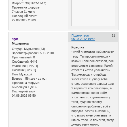
Возраст:
38
[1987-11-28]
Провел на форуме:
7 часов 11 минут
Последний визит:
27.06.2012 20:09
Поделиться
21
Чук
05.03.2012 19:45
Модератор
Констик
Откуда:
Мурыгино (43)
Читай внимательней свою же
Зарегистрирован
: 05.12.2010
тему! Ты просил помощи -
Приглашений:
0
какой? Тебе всё сказали, все
Сообщений:
6446
возможные варианты. Какой
Уважение:
[+44/-1]
ответ ты хотел услышать?
Позитив:
[+28/-2]
Пол:
Мужской
Ты думаешь кто-нибудь
Возраст:
58
[1967-12-02]
знает какая сцепа у тебя
Провел на форуме:
стоит, если они с завода шли
6 месяцев 1 день
2 варианта комплектации, а
Последний визит:
самое смешное во всём
04.08.2026 06:50
этом, что со сцеплением у
тебя, судя по твоему
описанию проблемы, всё в
порядке. раз ты считаешь,
что никто ничего не знает и
ничем тебе не помогли, тогда
думаю тему можно