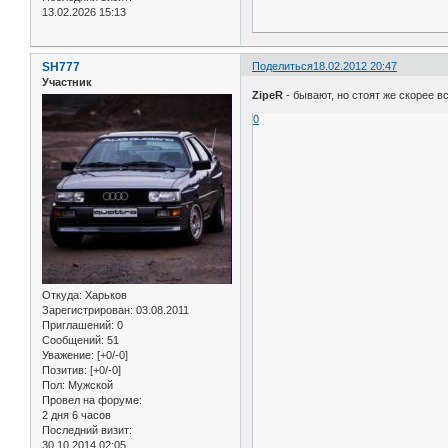
13.02.2026 15:13
SH777
Поделиться
18.02.2012 20:47
Участник
ZipeR
- бывают, но стоят же скорее в
0
Откуда:
Харьков
Зарегистрирован
: 03.08.2011
Приглашений:
0
Сообщений:
51
Уважение:
[+0/-0]
Позитив:
[+0/-0]
Пол:
Мужской
Провел на форуме:
2 дня 6 часов
Последний визит:
30.10.2014 02:05