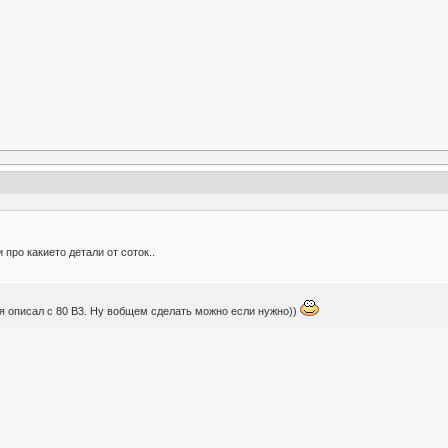
про какието детали от соток..
 я описал с 80 В3. Ну вобщем сделать можно если нужно))