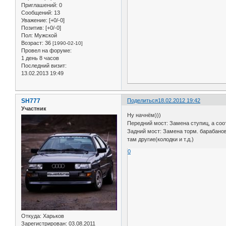
Приглашений:
0
Сообщений:
13
Уважение:
[+0/-0]
Позитив:
[+0/-0]
Пол:
Мужской
Возраст:
36
[1990-02-10]
Провел на форуме:
1 день 8 часов
Последний визит:
13.02.2013 19:49
SH777
Поделиться
18.02.2012 19:42
Участник
Ну начнём)))
Передний мост: Замена ступиц, а соот
Задний мост: Замена торм. барабанов
там другие(колодки и т.д.)
0
Откуда:
Харьков
Зарегистрирован
: 03.08.2011