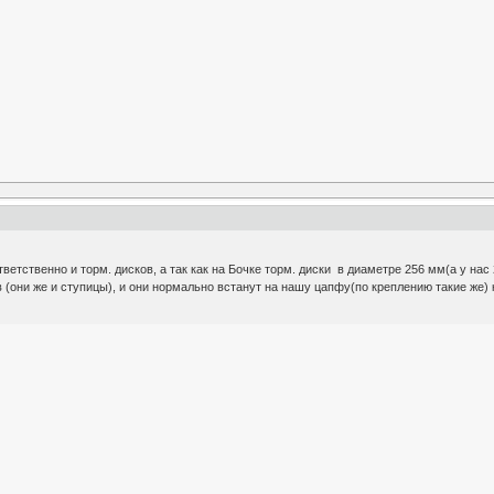
ветственно и торм. дисков, а так как на Бочке торм. диски в диаметре 256 мм(а у нас 2
 (они же и ступицы), и они нормально встанут на нашу цапфу(по креплению такие же) 