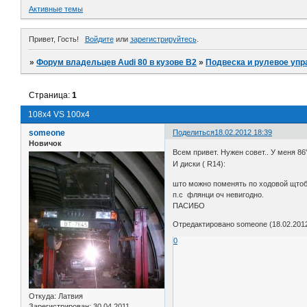
Активные темы
Привет, Гость!
Войдите
или
зарегистрируйтесь
.
»
Форум владельцев Audi 80 в кузове В2
»
Подвеска и рулевое уп
Страница:
1
108x4 VS 100x4
someone
Поделиться
18.02.2012 18:39
Новичок
Всем привет. Нужен совет.. У меня 8
И диски ( R14
што можно поменять по ходовой щтоб
п.с флянци оч невигодно.
ПАСИБО
Отредактировано someone (18.02.2012
0
Откуда:
Латвия
Зарегистрирован
: 30.04.2011