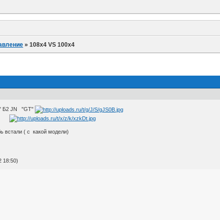
равление
»
108x4 VS 100x4
6" Б2 JN "GT"
):
ь встали ( с какой модели)
 18:50)