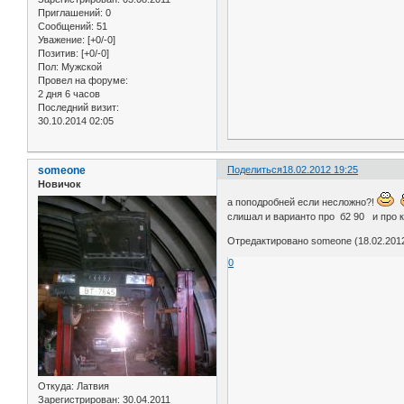
Приглашений:
0
Сообщений:
51
Уважение:
[+0/-0]
Позитив:
[+0/-0]
Пол:
Мужской
Провел на форуме:
2 дня 6 часов
Последний визит:
30.10.2014 02:05
someone
Поделиться
18.02.2012 19:25
Новичок
а поподробней если несложно?!
слишал и варианто про б2 90 и про ка
Отредактировано someone (18.02.2012
0
Откуда:
Латвия
Зарегистрирован
: 30.04.2011