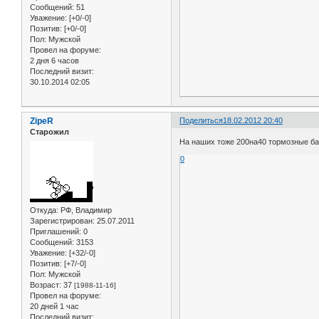
Сообщений:
51
Уважение:
[+0/-0]
Позитив:
[+0/-0]
Пол:
Мужской
Провел на форуме:
2 дня 6 часов
Последний визит:
30.10.2014 02:05
ZipeR
Поделиться
18.02.2012 20:40
Старожил
На наших тоже 200на40 тормозные б
0
Откуда:
РФ, Владимир
Зарегистрирован
: 25.07.2011
Приглашений:
0
Сообщений:
3153
Уважение:
[+32/-0]
Позитив:
[+7/-0]
Пол:
Мужской
Возраст:
37
[1988-11-16]
Провел на форуме:
20 дней 1 час
Последний визит: