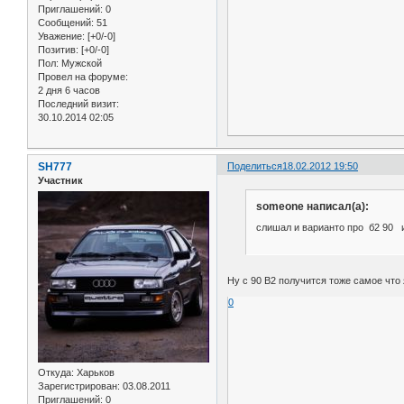
Приглашений:
0
Сообщений:
51
Уважение:
[+0/-0]
Позитив:
[+0/-0]
Пол:
Мужской
Провел на форуме:
2 дня 6 часов
Последний визит:
30.10.2014 02:05
SH777
Поделиться
18.02.2012 19:50
Участник
someone написал(а):
слишал и варианто про б2 90 и 
Ну с 90 В2 получится тоже самое что
0
Откуда:
Харьков
Зарегистрирован
: 03.08.2011
Приглашений:
0