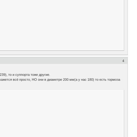
4
39), то и суппорта тоже другие.
кажется всё просто, НО они в диаметре 200 мм(а у нас 180) то есть тормоза