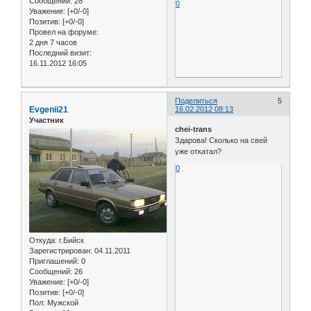
Сообщений:
28
0
Уважение:
[+0/-0]
Позитив:
[+0/-0]
Провел на форуме:
2 дня 7 часов
Последний визит:
16.11.2012 16:05
Поделиться
5
Evgenii21
16.02.2012 08:13
Участник
chei-trans
Здарова! Сколько на свей
уже откатал?
0
Откуда:
г.Бийск
Зарегистрирован
: 04.11.2011
Приглашений:
0
Сообщений:
26
Уважение:
[+0/-0]
Позитив:
[+0/-0]
Пол:
Мужской