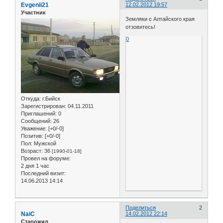
Evgenii21
12.02.2012 19:57
Участник
Земляки с Алтайского края
отзовитесь!
0
Откуда:
г.Бийск
Зарегистрирован
: 04.11.2011
Приглашений:
0
Сообщений:
26
Уважение:
[+0/-0]
Позитив:
[+0/-0]
Пол:
Мужской
Возраст:
36
[1990-01-18]
Провел на форуме:
2 дня 1 час
Последний визит:
14.06.2013 14:14
Поделиться
2
NaiC
14.02.2012 22:14
Старожил