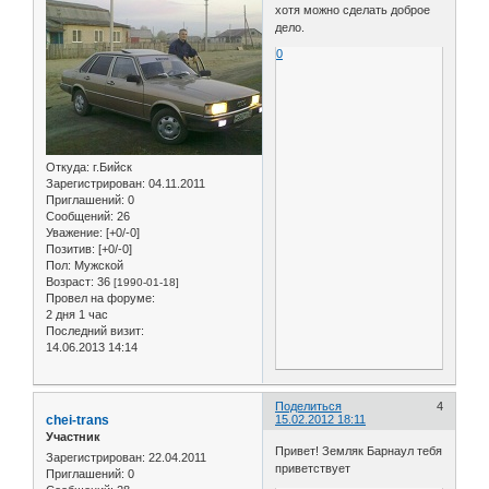
хотя можно сделать доброе
дело.
0
Откуда:
г.Бийск
Зарегистрирован
: 04.11.2011
Приглашений:
0
Сообщений:
26
Уважение:
[+0/-0]
Позитив:
[+0/-0]
Пол:
Мужской
Возраст:
36
[1990-01-18]
Провел на форуме:
2 дня 1 час
Последний визит:
14.06.2013 14:14
Поделиться
4
chei-trans
15.02.2012 18:11
Участник
Привет! Земляк Барнаул тебя
Зарегистрирован
: 22.04.2011
приветствует
Приглашений:
0