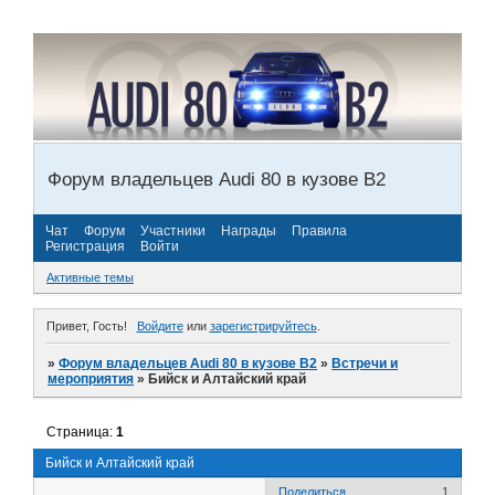
Форум владельцев Audi 80 в кузове В2
Чат
Форум
Участники
Награды
Правила
Регистрация
Войти
Активные темы
Привет, Гость!
Войдите
или
зарегистрируйтесь
.
»
Форум владельцев Audi 80 в кузове В2
»
Встречи и
мероприятия
»
Бийск и Алтайский край
Страница:
1
Бийск и Алтайский край
Поделиться
1