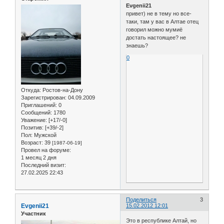
Evgenii21
привет) не в тему но все-
таки, там у вас в Алтае отец
говорил можно мумиё
достать настоящее? не
знаешь?
0
Откуда:
Ростов-на-Дону
Зарегистрирован
: 04.09.2009
Приглашений:
0
Сообщений:
1780
Уважение:
[+17/-0]
Позитив:
[+39/-2]
Пол:
Мужской
Возраст:
39
[1987-06-19]
Провел на форуме:
1 месяц 2 дня
Последний визит:
27.02.2025 22:43
Поделиться
3
Evgenii21
15.02.2012 12:01
Участник
Это в республике Алтай, но