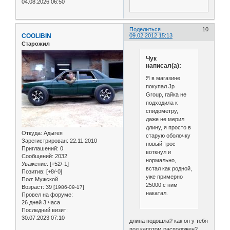
04.08.2026 06:50
Поделиться
10
COOLIBIN
09.02.2012 15:13
Старожил
Чук
написал(а):
Я в магазине
покупал Jp
Group, гайка не
подходила к
спидометру,
даже не мерил
длину, я просто в
Откуда:
Адыгея
старую оболочку
Зарегистрирован
: 22.11.2010
новый трос
Приглашений:
0
воткнул и
Сообщений:
2032
нормально,
Уважение:
[+52/-1]
встал как родной,
Позитив:
[+8/-0]
уже примерно
Пол:
Мужской
25000 с ним
Возраст:
39
[1986-09-17]
накатал.
Провел на форуме:
26 дней 3 часа
Последний визит:
30.07.2023 07:10
длина подошла? как он у тебя
под капотом расположен?