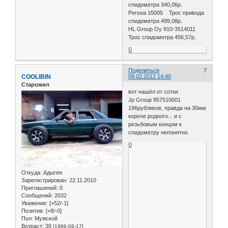
спидометра 340,06р.
Persea 15005 Трос привода
спидометра 499,08р.
HL Group Oy 910-3514011
Трос спидометра 456,57р.
0
Поделиться
7
COOLIBIN
09.02.2012 14:40
Старожил
вот нашёл от сотки
Jp Group 957510001
196рубликов, правда на 30мм
короче родного... и с
резьбовым концом к
спидометру непонятно
0
Откуда:
Адыгея
Зарегистрирован
: 22.11.2010
Приглашений:
0
Сообщений:
2032
Уважение:
[+52/-1]
Позитив:
[+8/-0]
Пол:
Мужской
Возраст:
39
[1986-09-17]