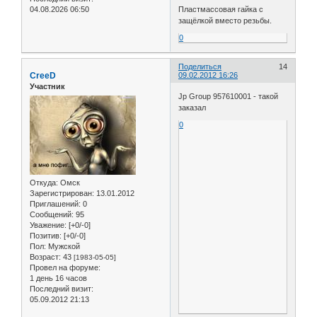
04.08.2026 06:50
Пластмассовая гайка с
защёлкой вместо резьбы.
0
Поделиться
14
CreeD
09.02.2012 16:26
Участник
Jp Group 957610001 - такой
заказал
0
Откуда:
Омск
Зарегистрирован
: 13.01.2012
Приглашений:
0
Сообщений:
95
Уважение:
[+0/-0]
Позитив:
[+0/-0]
Пол:
Мужской
Возраст:
43
[1983-05-05]
Провел на форуме:
1 день 16 часов
Последний визит:
05.09.2012 21:13