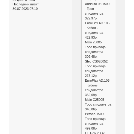
Adriauto 03.1500
Последний визит:
Трос
30.07.2023 07:10
спидометра
329,97р.
EuroFlex AD.105
Кабель
спидометра
422,93р.
Malo 25005
Трос привода
спидометра
309,48р.
Sfec CS026052
Трос привода
спидометра
217,12р.
EuroFlex AD.105
Кабель
спидометра
362,69р.
Malo C25005
Трос спидометра
340,06р.
Persea 15005
Трос привода
спидометра
499,08р.
HL Group Oy