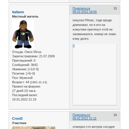
Поделиться
15
italiano
09.02.2012 18:55
Местный житель
покупал Pimax, тоде вроде
длинноват, но я его на
хомутики притянул чтоб не
заламывался, номер не знаю.
езжу долго.
0
Откуда:
Омск 55rus
Зарегистрирован
: 21.07.2009
Приглашений:
0
Сообщений:
3642
Уважение:
[+12/-0]
Позитив:
[+5/-0]
Пол:
Мужской
Возраст:
44
[1981-11-13]
Провел на форуме:
27 дней 23 часа
Последний визит:
19.01.2022 21:19
Поделиться
16
CreeD
09.02.2012 21:11
Участник
отмерил сто метров сегодня