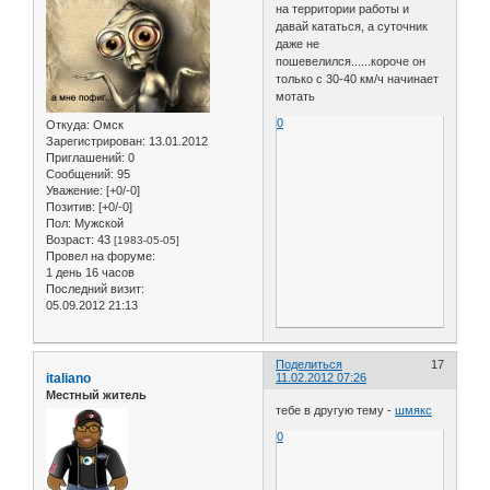
на территории работы и
давай кататься, а суточник
даже не
пошевелился......короче он
только с 30-40 км/ч начинает
мотать
0
Откуда:
Омск
Зарегистрирован
: 13.01.2012
Приглашений:
0
Сообщений:
95
Уважение:
[+0/-0]
Позитив:
[+0/-0]
Пол:
Мужской
Возраст:
43
[1983-05-05]
Провел на форуме:
1 день 16 часов
Последний визит:
05.09.2012 21:13
Поделиться
17
italiano
11.02.2012 07:26
Местный житель
тебе в другую тему -
шмякс
0