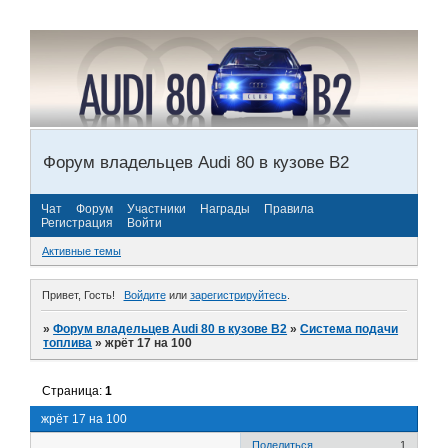
Форум владельцев Audi 80 в кузове В2
Чат
Форум
Участники
Награды
Правила
Регистрация
Войти
Активные темы
Привет, Гость!
Войдите
или
зарегистрируйтесь
.
»
Форум владельцев Audi 80 в кузове В2
»
Система подачи
топлива
»
жрёт 17 на 100
Страница:
1
жрёт 17 на 100
Поделиться
1