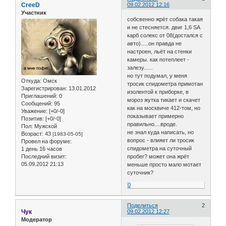
CreeD
09.02.2012 12:16
Участник
собсвенно жрёт собака такая
и не стесняется. двиг 1,6 SA
карб солекс от 08(достался с
авто).....он правда не
настроен, льёт на стенки
камеры. как потеплеет -
залезу......
но тут подумал, у меня
Откуда:
Омск
тросик спидометра примотан
Зарегистрирован
: 13.01.2012
изолентой к приборке, в
Приглашений:
0
мороз жутка тикает и скачет
Сообщений:
95
как на москвиче 412-том, но
Уважение:
[+0/-0]
показывает примерно
Позитив:
[+0/-0]
правильно....вроде.
Пол:
Мужской
не знал куда написать, но
Возраст:
43
[1983-05-05]
вопрос - влияет ли тросик
Провел на форуме:
спидометра на суточный
1 день 16 часов
Последний визит:
пробег? может она жрёт
05.09.2012 21:13
меньше просто мало мотает
суточник?
0
Поделиться
2
Чук
09.02.2012 12:27
Модератор