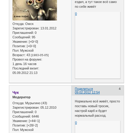
ездил, а тут такое всё само
по себе живёт
0
Откуда:
Омск
Зарегистрирован
: 13.01.2012
Приглашений:
0
Сообщений:
95
Уважение:
[+0/-0]
Позитив:
[+0/-0]
Пол:
Мужской
Возраст:
43
[1983-05-05]
Провел на форуме:
1 день 16 часов
Последний визит:
05.09.2012 21:13
Поделиться
4
Чук
09.02.2012 12:54
Модератор
Нормально всё живёт, просто
Откуда:
Мурыгино (43)
поставь новый тросик,
Зарегистрирован
: 05.12.2010
настрой карб и будет
Приглашений:
0
нормальный расход.
Сообщений:
6446
Уважение:
[+44/-1]
0
Позитив:
[+28/-2]
Пол:
Мужской