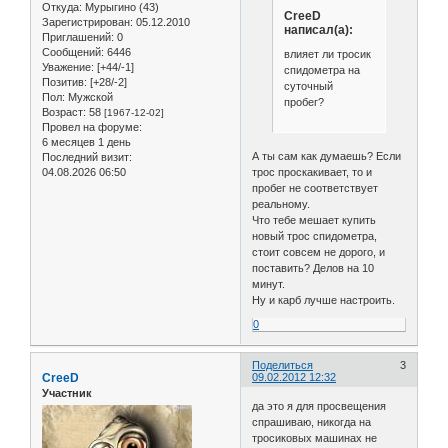
Откуда:
Мурыгино (43)
CreeD
Зарегистрирован
: 05.12.2010
написал(а):
Приглашений:
0
Сообщений:
6446
влияет ли тросик
Уважение:
[+44/-1]
спидометра на
Позитив:
[+28/-2]
суточный
Пол:
Мужской
пробег?
Возраст:
58
[1967-12-02]
Провел на форуме:
6 месяцев 1 день
А ты сам как думаешь? Если
Последний визит:
04.08.2026 06:50
трос проскакивает, то и
пробег не соответствует
реальному.
Что тебе мешает купить
новый трос спидометра,
стоит совсем не дорого, и
поставить? Делов на 10
минут.
Ну и карб лучше настроить.
0
Поделиться
3
CreeD
09.02.2012 12:32
Участник
да это я для просвещения
спрашиваю, никогда на
тросиковых машинах не