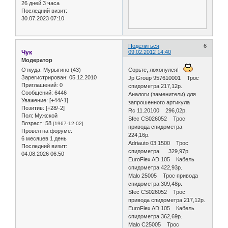
26 дней 3 часа
Последний визит:
30.07.2023 07:10
Поделиться
6
Чук
09.02.2012 14:40
Модератор
Откуда:
Мурыгино (43)
Сорьте, лохонулся!
Зарегистрирован
: 05.12.2010
Jp Group 957610001 Трос
Приглашений:
0
спидометра 217,12р.
Сообщений:
6446
Аналоги (заменители) для
Уважение:
[+44/-1]
запрошенного артикула
Позитив:
[+28/-2]
Rc 11.20100 296,02р.
Пол:
Мужской
Sfec CS026052 Трос
Возраст:
58
[1967-12-02]
привода спидометра
Провел на форуме:
224,16р.
6 месяцев 1 день
Adriauto 03.1500 Трос
Последний визит:
спидометра 329,97р.
04.08.2026 06:50
EuroFlex AD.105 Кабель
спидометра 422,93р.
Malo 25005 Трос привода
спидометра 309,48р.
Sfec CS026052 Трос
привода спидометра 217,12р.
EuroFlex AD.105 Кабель
спидометра 362,69р.
Malo C25005 Трос