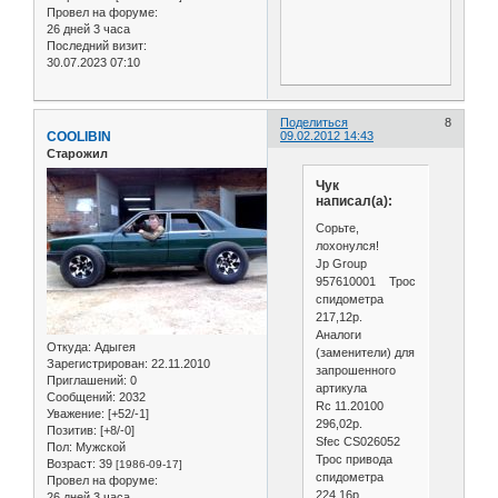
Провел на форуме:
26 дней 3 часа
Последний визит:
30.07.2023 07:10
Поделиться
8
COOLIBIN
09.02.2012 14:43
Старожил
Чук
написал(а):
Сорьте,
лохонулся!
Jp Group
957610001 Трос
спидометра
217,12р.
Аналоги
Откуда:
Адыгея
(заменители) для
Зарегистрирован
: 22.11.2010
запрошенного
Приглашений:
0
артикула
Сообщений:
2032
Rc 11.20100
Уважение:
[+52/-1]
296,02р.
Позитив:
[+8/-0]
Sfec CS026052
Пол:
Мужской
Трос привода
Возраст:
39
[1986-09-17]
спидометра
Провел на форуме:
224,16р.
26 дней 3 часа