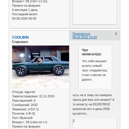
Возраст:
58
[1967-12-02]
Провел на форуме:
6 месяцев 1 день
Последний визит:
04.08.2026 06:50
Поделиться
5
COOLIBIN
09.02.2012 14:19
Старожил
Чук
написал(а):
Что тебе мешает
купить новый
трос спидометра,
стоит совсем не
дорого
Откуда:
Адыгея
чуть не в тему но номерок
Зарегистрирован
: 22.11.2010
троса для мех кпп можно? А
Приглашений:
0
то екзисту на 811957801E
Сообщений:
2032
аналогов нет и цена 2500
Уважение:
[+52/-1]
Позитив:
[+8/-0]
кусается...
Пол:
Мужской
0
Возраст:
39
[1986-09-17]
Провел на форуме: