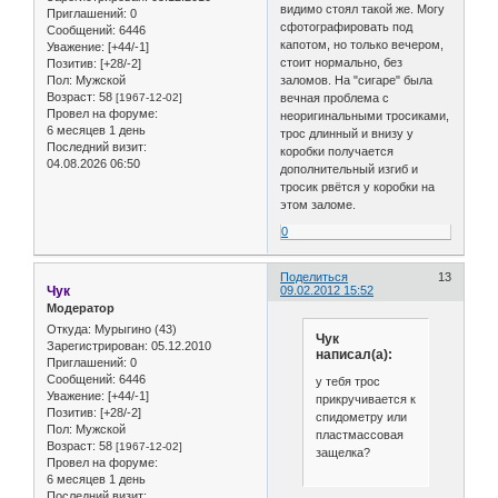
видимо стоял такой же. Могу
Приглашений:
0
сфотографировать под
Сообщений:
6446
капотом, но только вечером,
Уважение:
[+44/-1]
стоит нормально, без
Позитив:
[+28/-2]
Пол:
Мужской
заломов. На "сигаре" была
Возраст:
58
[1967-12-02]
вечная проблема с
Провел на форуме:
неоригинальными тросиками,
6 месяцев 1 день
трос длинный и внизу у
Последний визит:
коробки получается
04.08.2026 06:50
дополнительный изгиб и
тросик рвётся у коробки на
этом заломе.
0
Поделиться
13
Чук
09.02.2012 15:52
Модератор
Откуда:
Мурыгино (43)
Чук
Зарегистрирован
: 05.12.2010
написал(а):
Приглашений:
0
Сообщений:
6446
у тебя трос
Уважение:
[+44/-1]
прикручивается к
Позитив:
[+28/-2]
спидометру или
Пол:
Мужской
пластмассовая
Возраст:
58
[1967-12-02]
защелка?
Провел на форуме:
6 месяцев 1 день
Последний визит: