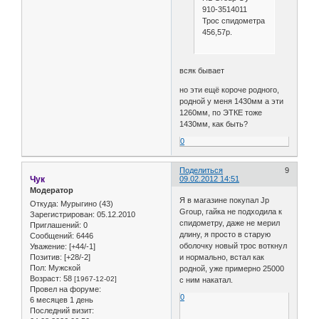
910-3514011
Трос спидометра
456,57р.
всяк бывает
но эти ещё короче родного,
родной у меня 1430мм а эти
1260мм, по ЭТКЕ тоже
1430мм, как быть?
0
Поделиться
9
Чук
09.02.2012 14:51
Модератор
Я в магазине покупал Jp
Откуда:
Мурыгино (43)
Group, гайка не подходила к
Зарегистрирован
: 05.12.2010
спидометру, даже не мерил
Приглашений:
0
длину, я просто в старую
Сообщений:
6446
оболочку новый трос воткнул
Уважение:
[+44/-1]
и нормально, встал как
Позитив:
[+28/-2]
Пол:
Мужской
родной, уже примерно 25000
Возраст:
58
[1967-12-02]
с ним накатал.
Провел на форуме:
0
6 месяцев 1 день
Последний визит: