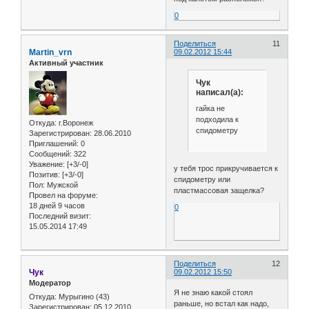
0
Поделиться
11
Martin_vrn
09.02.2012 15:44
Активный участник
Чук
написал(а):
гайка не
подходила к
Откуда:
г.Воронеж
спидометру
Зарегистрирован
: 28.06.2010
Приглашений:
0
Сообщений:
322
Уважение:
[+3/-0]
у тебя трос прикручивается к
Позитив:
[+3/-0]
спидометру или
Пол:
Мужской
пластмассовая защелка?
Провел на форуме:
18 дней 9 часов
0
Последний визит:
15.05.2014 17:49
Поделиться
12
Чук
09.02.2012 15:50
Модератор
Я не знаю какой стоял
Откуда:
Мурыгино (43)
раньше, но встал как надо,
Зарегистрирован
: 05.12.2010