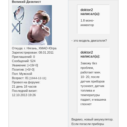
Великий Дизелист
doktor2
написал(а):
1.8 моно-
инжектор
- это модель двигателя?
Откуда:
г. Нягань, ХМАО-Югра
doktor2
Зарегистрирован
: 08.01.2011
написал(а):
Приглашений:
0
Сообщений:
524
Завожу без
Уважение:
[+19/-0]
проблем,
Позитив:
[+0/-0]
работает мин.
Пол:
Мужской
10- 20, после
Возраст:
81
[1944-12-11]
датчик приборов
Провел на форуме:
тускнеет, датчик
21 день 18 часов
топлива и
Последний визит:
температуры
12.10.2013 19:26
падает, и машина
глохнет
Видимо, новый аккумулятор.
Если погасли приборы