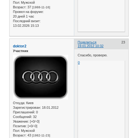
Пол:
Мужской
Возраст:
37
[1988-11-16]
Провел на форуме:
20 дней 1 час
Последний визит:
13.02.2026 15:13
Поделиться
23
doktor2
19.01.2012 10:32
Участник
Спасибо, проверю.
0
Откуда:
Киев
Зарегистрирован
: 18.01.2012
Приглашений:
0
Сообщений:
32
Уважение:
[+0/-0]
Позитив:
[+0/-0]
Пол:
Мужской
Возраст:
43
[1982-11-23]