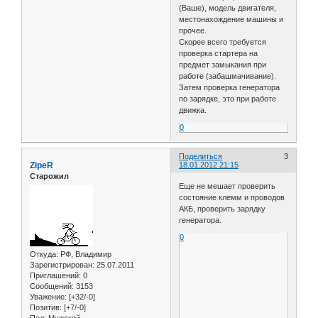
(Ваше), модель двигателя,
местонахождение машины и
прочее.
Скорее всего требуется
проверка стартера на
предмет замыкания при
работе (забашмачивание).
Затем проверка генератора
по зарядке, это при работе
движка.
0
Поделиться
3
ZipeR
18.01.2012 21:15
Старожил
Еще не мешает проверить
состояние клемм и проводов
АКБ, проверить зарядку
генератора.
0
Откуда:
РФ, Владимир
Зарегистрирован
: 25.07.2011
Приглашений:
0
Сообщений:
3153
Уважение:
[+32/-0]
Позитив:
[+7/-0]
Пол:
Мужской