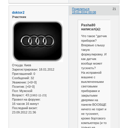
Поделиться
21
doktor2
19.01.2012 00:08
Участник
Pasha80
написал(а):
Что такое "датчик
приборов?
Впервые слышу
такую
формулировку. И
как датчик
вообще может
Откуда:
Киев
тускнеть?
Зарегистрирован
: 18.01.2012
На исправной
Приглашений:
0
машине с
Сообщений:
32
выключенными
Уважение:
[+0/-0]
световыми
Позитив:
[+0/-0]
приборами и
Пол:
Мужской
Возраст:
43
закрытыми
[1982-11-23]
Провел на форуме:
дверями на
16 часов 16 минут
панели ВООБЩЕ
Последний визит:
ничего не горит и
23.09.2012 21:36
не тускнеет,
кроме бортового
компьютера (и то
только на