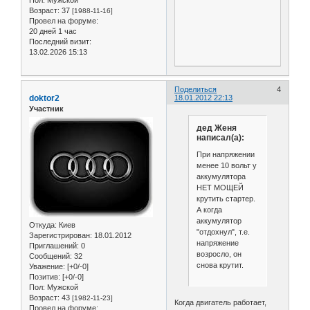
Возраст:
37
[1988-11-16]
Провел на форуме:
20 дней 1 час
Последний визит:
13.02.2026 15:13
Поделиться
4
doktor2
18.01.2012 22:13
Участник
дед Женя
написал(а):
При напряжении
менее 10 вольт у
аккумулятора
НЕТ МОЩЕЙ
крутить стартер.
А когда
аккумулятор
Откуда:
Киев
"отдохнул", т.е.
Зарегистрирован
: 18.01.2012
напряжение
Приглашений:
0
возросло, он
Сообщений:
32
снова крутит.
Уважение:
[+0/-0]
Позитив:
[+0/-0]
Пол:
Мужской
Возраст:
43
[1982-11-23]
Когда двигатель работает,
Провел на форуме: