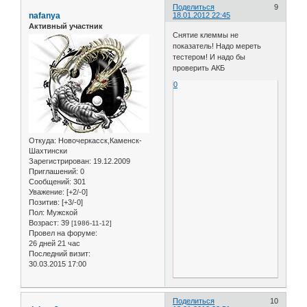
Поделиться
9
nafanya
18.01.2012 22:45
Активный участник
Снятие клеммы не
показатель! Надо мереть
тестером! И надо бы
проверить АКБ
0
Откуда:
Новочеркасск,Каменск-
Шахтински
Зарегистрирован
: 19.12.2009
Приглашений:
0
Сообщений:
301
Уважение:
[+2/-0]
Позитив:
[+3/-0]
Пол:
Мужской
Возраст:
39
[1986-11-12]
Провел на форуме:
26 дней 21 час
Последний визит:
30.03.2015 17:00
Поделиться
10