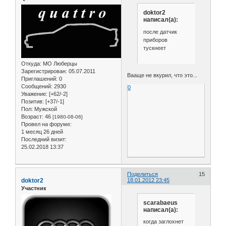
doktor2
написал(а):
после датчик
приборов
тускнеет
Откуда:
МО Люберцы
Зарегистрирован
: 05.07.2011
Вааще не вкурил, что это...
Приглашений:
0
Сообщений:
2930
0
Уважение:
[+62/-2]
Позитив:
[+37/-1]
Пол:
Мужской
Возраст:
46
[1980-08-06]
Провел на форуме:
1 месяц 26 дней
Последний визит:
25.02.2018 13:37
Поделиться
15
doktor2
18.01.2012 23:45
Участник
scarabaeus
написал(а):
когда заглохнет