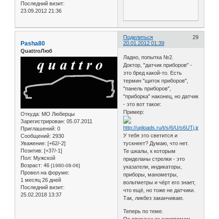
Последний визит:
23.09.2012 21:36
Поделиться
29
Pasha80
20.01.2012 01:39
QuattroЛюб
Ладно, попытка №2.
Доктор, "датчик приборов" -
это бред какой-то. Есть
термин "щиток приборов",
"панель приборов",
"приборка" наконец, но датчик
- это вот такое:
Пример:
Откуда:
МО Люберцы
Зарегистрирован
: 05.07.2011
Приглашений:
0
У тебя это светится и
Сообщений:
2930
Уважение:
[+62/-2]
тускнеет? Думаю, что нет.
Позитив:
[+37/-1]
Те шкалы, к которым
Пол:
Мужской
приделаны стрелки - это
Возраст:
46
[1980-08-06]
указатели, индикаторы,
Провел на форуме:
приборы, манометры,
1 месяц 26 дней
вольтметры и чёрт его знает,
Последний визит:
что ещё, но тоже не датчики.
25.02.2018 13:37
Так, ликбез заканчиваю.
Теперь по теме.