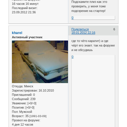
Подскажите плиз как это
16 часов 16 минут
проверить, у меня тоже
Последний визит:
подозрение на стартер!
23.09.2012 21:36
0
Поделиться
6
kharel
18.01.2012 22:16
Активный участник
где то чёто каратит) а где
чёрт его знает. так на форуме
и не обсудишь
0
Откуда:
Минск
Зарегистрирован
: 16.10.2010
Приглашений:
0
Сообщений:
239
Уважение:
[+0/-0]
Позитив:
[+0/-0]
Пол:
Мужской
Возраст:
35
[1991-03-09]
Провел на форуме:
4 дня 12 часов