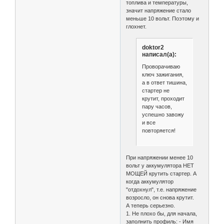
топлива и температуры,
значит напряжение стало
меньше 10 вольт. Поэтому и
глохнет.
doktor2
написал(а):
Проворачиваю
ключ зажигания,
а в ответ тишина,
стартер не
крутит, проходит
пару часов,
успешно завожу
и все
повторяется!
При напряжении менее 10
вольт у аккумулятора НЕТ
МОЩЕЙ крутить стартер. А
когда аккумулятор
"отдохнул", т.е. напряжение
возросло, он снова крутит.
А теперь серьезно.
1. Не плохо бы, для начала,
заполнить профиль: - Имя