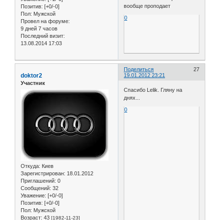
вообще проподает
Позитив:
[+0/-0]
Пол:
Мужской
0
Провел на форуме:
9 дней 7 часов
Последний визит:
13.08.2014 17:03
Поделиться
27
doktor2
19.01.2012 23:21
Участник
Спасибо Lelik. Гляну на
днях...
0
Откуда:
Киев
Зарегистрирован
: 18.01.2012
Приглашений:
0
Сообщений:
32
Уважение:
[+0/-0]
Позитив:
[+0/-0]
Пол:
Мужской
Возраст:
43
[1982-11-23]