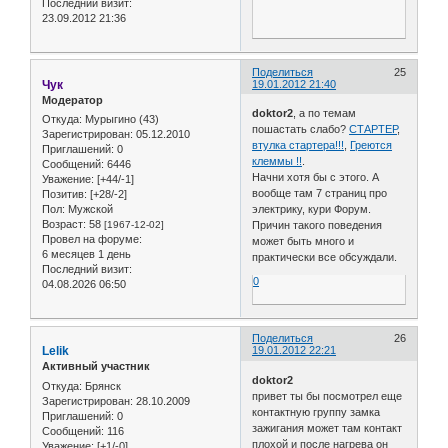
Последний визит:
23.09.2012 21:36
Поделиться
25
Чук
19.01.2012 21:40
Модератор
doktor2
, а по темам
Откуда:
Мурыгино (43)
пошастать слабо?
СТАРТЕР
,
Зарегистрирован
: 05.12.2010
втулка стартера!!!
,
Греются
Приглашений:
0
клеммы !!
.
Сообщений:
6446
Начни хотя бы с этого. А
Уважение:
[+44/-1]
вообще там 7 страниц про
Позитив:
[+28/-2]
Пол:
Мужской
электрику, кури Форум.
Возраст:
58
[1967-12-02]
Причин такого поведения
Провел на форуме:
может быть много и
6 месяцев 1 день
практически все обсуждали.
Последний визит:
0
04.08.2026 06:50
Поделиться
26
Lelik
19.01.2012 22:21
Активный участник
doktor2
Откуда:
Брянск
привет ты бы посмотрел еще
Зарегистрирован
: 28.10.2009
контактную группу замка
Приглашений:
0
зажигания может там контакт
Сообщений:
116
плохой и после нагрева он
Уважение:
[+1/-0]