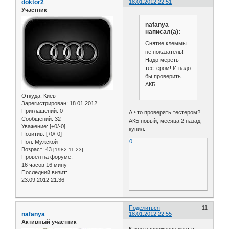
doktor2
18.01.2012 22:51
Участник
nafanya
написал(а):
Снятие клеммы
не показатель!
Надо мереть
тестером! И надо
бы проверить
АКБ
Откуда:
Киев
Зарегистрирован
: 18.01.2012
Приглашений:
0
А что проверять тестером?
Сообщений:
32
АКБ новый, месяца 2 назад
Уважение:
[+0/-0]
купил.
Позитив:
[+0/-0]
0
Пол:
Мужской
Возраст:
43
[1982-11-23]
Провел на форуме:
16 часов 16 минут
Последний визит:
23.09.2012 21:36
Поделиться
11
nafanya
18.01.2012 22:55
Активный участник
Какое напряжение идет с