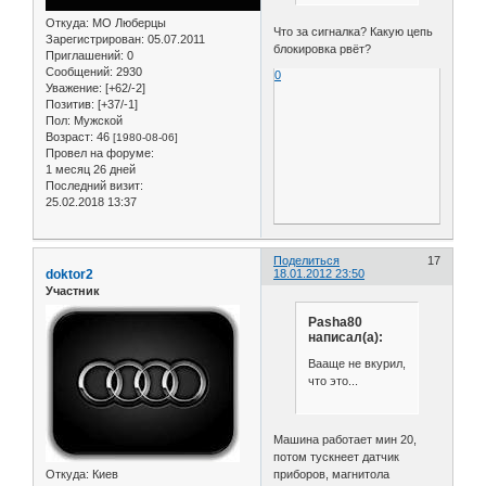
Откуда:
МО Люберцы
Что за сигналка? Какую цепь
Зарегистрирован
: 05.07.2011
блокировка рвёт?
Приглашений:
0
Сообщений:
2930
0
Уважение:
[+62/-2]
Позитив:
[+37/-1]
Пол:
Мужской
Возраст:
46
[1980-08-06]
Провел на форуме:
1 месяц 26 дней
Последний визит:
25.02.2018 13:37
Поделиться
17
doktor2
18.01.2012 23:50
Участник
Pasha80
написал(а):
Вааще не вкурил,
что это...
Машина работает мин 20,
потом тускнеет датчик
Откуда:
Киев
приборов, магнитола