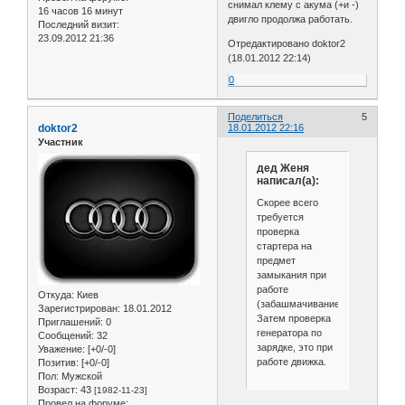
снимал клему с акума (+и -)
16 часов 16 минут
двигло продолжа работать.
Последний визит:
23.09.2012 21:36
Отредактировано doktor2
(18.01.2012 22:14)
0
Поделиться
5
doktor2
18.01.2012 22:16
Участник
дед Женя
написал(а):
Скорее всего
требуется
проверка
стартера на
предмет
замыкания при
работе
Откуда:
Киев
(забашмачивание).
Зарегистрирован
: 18.01.2012
Затем проверка
Приглашений:
0
генератора по
Сообщений:
32
зарядке, это при
Уважение:
[+0/-0]
работе движка.
Позитив:
[+0/-0]
Пол:
Мужской
Возраст:
43
[1982-11-23]
Провел на форуме: