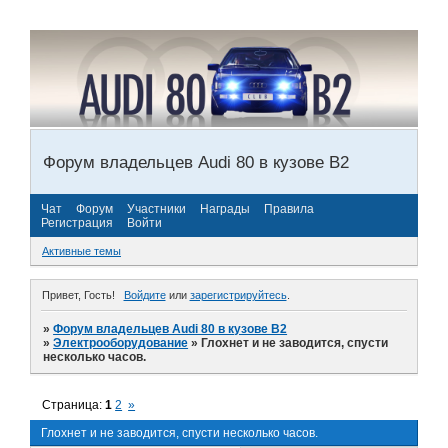
Форум владельцев Audi 80 в кузове В2
Чат
Форум
Участники
Награды
Правила
Регистрация
Войти
Активные темы
Привет, Гость!
Войдите
или
зарегистрируйтесь
.
»
Форум владельцев Audi 80 в кузове В2
»
Электрооборудование
»
Глохнет и не заводится, спусти
несколько часов.
Страница:
1
2
»
Глохнет и не заводится, спусти несколько часов.