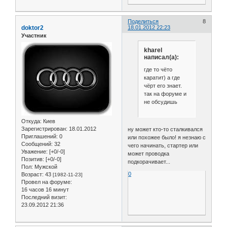
Поделиться
8
doktor2
18.01.2012 22:23
Участник
kharel
написал(а):
где то чёто
каратит) а где
чёрт его знает.
так на форуме и
не обсудишь
Откуда:
Киев
Зарегистрирован
: 18.01.2012
ну может кто-то сталкивался
Приглашений:
0
или похожее было! я незнаю с
Сообщений:
32
чего начинать, стартер или
Уважение:
[+0/-0]
может проводка
Позитив:
[+0/-0]
подкорачивает...
Пол:
Мужской
0
Возраст:
43
[1982-11-23]
Провел на форуме:
16 часов 16 минут
Последний визит:
23.09.2012 21:36