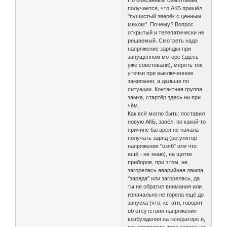
По описанным симптомам,
получается, что АКБ пришёл
"пушистый зверёк с ценным
мехом". Почему? Вопрос
открытый и телепатически не
решаемый. Смотреть надо
напряжение зарядки при
запущенном моторе (здесь
уже советовали), мерять ток
утечки при выключенном
зажигании, а дальше по
ситуации. Контактная группа
замка, стартёр здесь ни при
чём.
Как всё могло быть: поставил
новую АКБ, завёл, по какой-то
причине батарея не начала
получать заряд (регулятор
напряжения "озяб" или что
ещё - не знаю), на щитке
приборов, при этом, не
загорелась аварийная лампа
"заряда" или загорелась, да
ты не обратил внимания или
изначально не горела ещё до
запуска (что, кстати, говорит
об отсутствии напряжения
возбуждения на генераторе и,