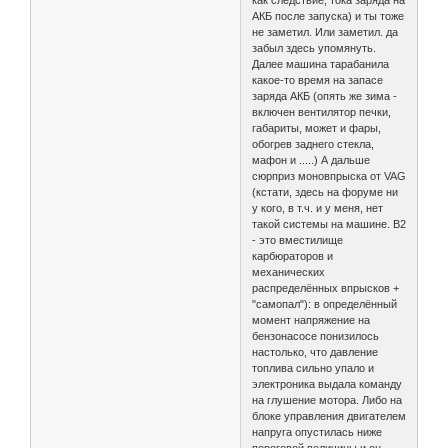
как следствие, тока заряда на
АКБ после запуска) и ты тоже
не заметил. Или заметил. да
забыл здесь упомянуть.
Далее машина тарабанила
какое-то время на запасе
заряда АКБ (опять же зима -
включен вентилятор печки,
габариты, может и фары,
обогрев заднего стекла,
мафон и .....) А дальше
сюрприз моновпрыска от VAG
(кстати, здесь на форуме ни
у кого, в т.ч. и у меня, нет
такой системы на машине. B2
- это вместилище
карбюраторов и
механических
распределённых впрысков +
"самопал"): в определённый
момент напряжение на
бензонасосе понизилось
настолько, что давление
топлива сильно упало и
электроника выдала команду
на глушение мотора. Либо на
блоке управления двигателем
напруга опустилась ниже