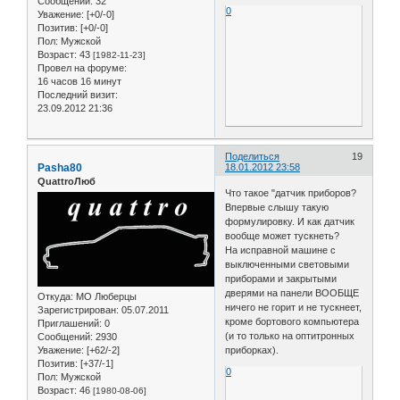
Сообщений:
32
0
Уважение:
[+0/-0]
Позитив:
[+0/-0]
Пол:
Мужской
Возраст:
43
[1982-11-23]
Провел на форуме:
16 часов 16 минут
Последний визит:
23.09.2012 21:36
Поделиться
19
Pasha80
18.01.2012 23:58
QuattroЛюб
Что такое "датчик приборов?
Впервые слышу такую
формулировку. И как датчик
вообще может тускнеть?
На исправной машине с
выключенными световыми
приборами и закрытыми
дверями на панели ВООБЩЕ
Откуда:
МО Люберцы
ничего не горит и не тускнеет,
Зарегистрирован
: 05.07.2011
кроме бортового компьютера
Приглашений:
0
(и то только на оптитронных
Сообщений:
2930
Уважение:
[+62/-2]
приборках).
Позитив:
[+37/-1]
0
Пол:
Мужской
Возраст:
46
[1980-08-06]