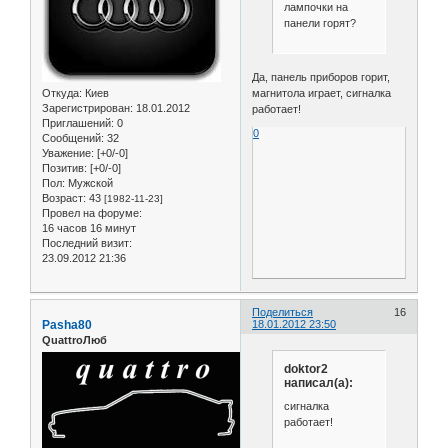
лампочки на
панели горят?
Да, панель приборов горит,
Откуда:
Киев
магнитола играет, сигналка
Зарегистрирован
: 18.01.2012
работает!
Приглашений:
0
0
Сообщений:
32
Уважение:
[+0/-0]
Позитив:
[+0/-0]
Пол:
Мужской
Возраст:
43
[1982-11-23]
Провел на форуме:
16 часов 16 минут
Последний визит:
23.09.2012 21:36
Поделиться
16
Pasha80
18.01.2012 23:50
QuattroЛюб
doktor2
написал(а):
сигналка
работает!