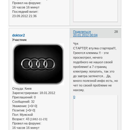
Провел на форуме:
16 часов 16 минут
Последний визит:
23.09.2012 21:36
Поделиться
28
doktor2
20.01.2012 00:04
Участник
Чук
СТАРТЕР, втулка стартера!!!,
Греются клеммы !! - эти
просмотрел, нечего
подобного не нашол своей
проблеме! а 7 страниц
електрику лопатить, так это
до завтра затянется... Да,
много полезной инфо есть, но
чет по своей проблеме не
Откуда:
Киев
нахожу.
Зарегистрирован
: 18.01.2012
0
Приглашений:
0
Сообщений:
32
Уважение:
[+0/-0]
Позитив:
[+0/-0]
Пол:
Мужской
Возраст:
43
[1982-11-23]
Провел на форуме:
16 часов 16 минут