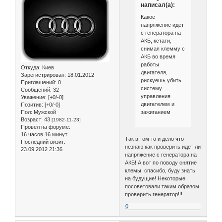
написал(а):
Какое
напряжение идет
с генератора на
АКБ, кстати,
снимая клемму с
АКБ во время
работы
Откуда:
Киев
двигателя,
Зарегистрирован
: 18.01.2012
рискуешь убить
Приглашений:
0
систему
Сообщений:
32
управления
Уважение:
[+0/-0]
двигателем и
Позитив:
[+0/-0]
зажиганием
Пол:
Мужской
Возраст:
43
[1982-11-23]
Провел на форуме:
16 часов 16 минут
Так в том то и дело что
Последний визит:
незнаю как проверить идет ли
23.09.2012 21:36
напряжение с генератора на
АКБ! А вот по поводу снятие
клемы, спасибо, буду знать
на будущие! Некоторые
посоветовали таким образом
проверить генератор!!!
0