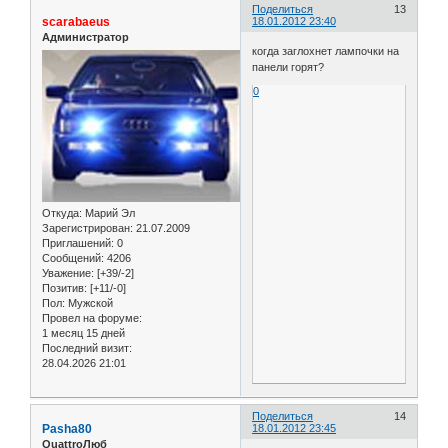
Поделиться
13
scarabaeus
18.01.2012 23:40
Администратор
когда заглохнет лампочки на
панели горят?
0
Откуда:
Марий Эл
Зарегистрирован
: 21.07.2009
Приглашений:
0
Сообщений:
4206
Уважение:
[+39/-2]
Позитив:
[+11/-0]
Пол:
Мужской
Провел на форуме:
1 месяц 15 дней
Последний визит:
28.04.2026 21:01
Поделиться
14
Pasha80
18.01.2012 23:45
QuattroЛюб