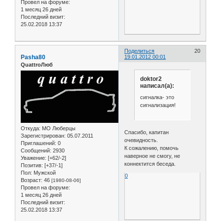
Провел на форуме:
1 месяц 26 дней
Последний визит:
25.02.2018 13:37
Поделиться
20
Pasha80
19.01.2012 00:01
QuattroЛюб
doktor2
написал(а):
сигналка- это
сигнализация!
Откуда:
МО Люберцы
Спасибо, капитан
Зарегистрирован
: 05.07.2011
очевидность.
Приглашений:
0
К сожалению, помочь
Сообщений:
2930
наверное не смогу, не
Уважение:
[+62/-2]
коннектится беседа.
Позитив:
[+37/-1]
Пол:
Мужской
0
Возраст:
46
[1980-08-06]
Провел на форуме:
1 месяц 26 дней
Последний визит:
25.02.2018 13:37