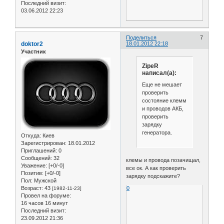
Последний визит:
03.06.2012 22:23
Поделиться
7
doktor2
18.01.2012 22:18
Участник
ZipeR
написал(а):
Еще не мешает
проверить
состояние клемм
и проводов АКБ,
проверить
зарядку
генератора.
Откуда:
Киев
Зарегистрирован
: 18.01.2012
Приглашений:
0
Сообщений:
32
клемы и провода позачищал,
Уважение:
[+0/-0]
все ок. А как проверить
Позитив:
[+0/-0]
зарядку подскажите?
Пол:
Мужской
0
Возраст:
43
[1982-11-23]
Провел на форуме:
16 часов 16 минут
Последний визит:
23.09.2012 21:36