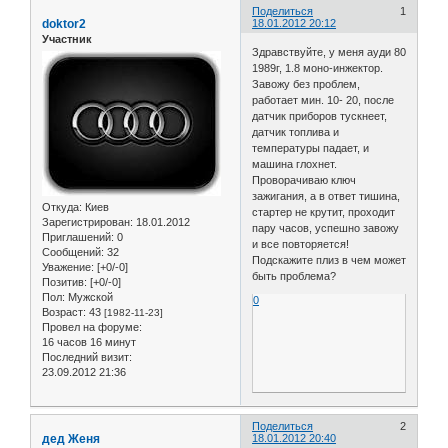
Поделиться
1
doktor2
18.01.2012 20:12
Участник
Здравствуйте, у меня ауди 80
1989г, 1.8 моно-инжектор.
Завожу без проблем,
работает мин. 10- 20, после
датчик приборов тускнеет,
датчик топлива и
температуры падает, и
машина глохнет.
Проворачиваю ключ
зажигания, а в ответ тишина,
Откуда:
Киев
стартер не крутит, проходит
Зарегистрирован
: 18.01.2012
пару часов, успешно завожу
Приглашений:
0
и все повторяется!
Сообщений:
32
Подскажите плиз в чем может
Уважение:
[+0/-0]
быть проблема?
Позитив:
[+0/-0]
Пол:
Мужской
0
Возраст:
43
[1982-11-23]
Провел на форуме:
16 часов 16 минут
Последний визит:
23.09.2012 21:36
Поделиться
2
дед Женя
18.01.2012 20:40