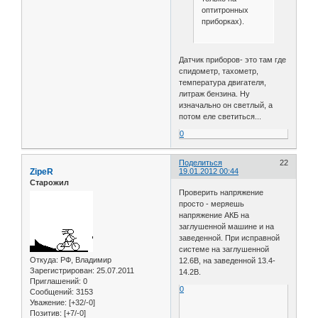
оптитронных
приборках).
Датчик приборов- это там где
спидометр, тахометр,
температура двигателя,
литраж бензина. Ну
изначально он светлый, а
потом еле светиться...
0
Поделиться
22
ZipeR
19.01.2012 00:44
Старожил
Проверить напряжение
просто - меряешь
напряжение АКБ на
заглушенной машине и на
заведенной. При исправной
системе на заглушенной
Откуда:
РФ, Владимир
12.6В, на заведенной 13.4-
Зарегистрирован
: 25.07.2011
14.2В.
Приглашений:
0
0
Сообщений:
3153
Уважение:
[+32/-0]
Позитив:
[+7/-0]