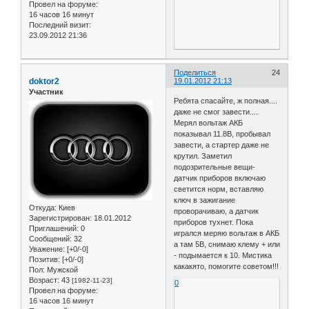
Провел на форуме:
16 часов 16 минут
Последний визит:
23.09.2012 21:36
Поделиться
24
doktor2
19.01.2012 21:13
Участник
Ребята спасайте, ж полная....
даже не смог завести....
Мерял вольтаж АКБ
показывал 11.8В, пробывал
завести, а стартер даже не
крутил. Заметил
подозрительные вещи-
датчик приборов включаю
светится норм, вставляю
ключ в зажигание
Откуда:
Киев
проворачиваю, а датчик
Зарегистрирован
: 18.01.2012
приборов тухнет. Пока
Приглашений:
0
игрался меряю вольтаж в АКБ
Сообщений:
32
а там 5В, снимаю клему + или
Уважение:
[+0/-0]
- подымается к 10. Мистика
Позитив:
[+0/-0]
какакято, помогите советом!!!
Пол:
Мужской
Возраст:
43
[1982-11-23]
0
Провел на форуме:
16 часов 16 минут