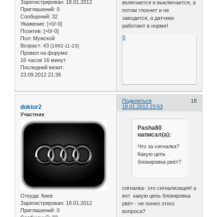
Зарегистрирован
: 18.01.2012
включается и выключается, а
Приглашений:
0
потом глохнет и не
Сообщений:
32
заводится, а датчики
Уважение:
[+0/-0]
работают в норме!
Позитив:
[+0/-0]
0
Пол:
Мужской
Возраст:
43
[1982-11-23]
Провел на форуме:
16 часов 16 минут
Последний визит:
23.09.2012 21:36
Поделиться
18
doktor2
18.01.2012 23:53
Участник
Pasha80
написал(а):
Что за сигналка?
Какую цепь
блокировка рвёт?
сигналка- это сигнализация! а
Откуда:
Киев
вот какую цепь блокировка
Зарегистрирован
: 18.01.2012
рвёт - не понял этого
Приглашений:
0
вопроса?