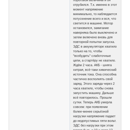
пороговой величины и он
отрубился. Т.к. именно в этот
момент напряжение
минимально, то наблюдается
потускнение всего и вся, что
светится в машине. Мотор
остановился, зажигание
наверняка было выключено и
затем включено вновь для
повторной попытки запуска.
ЭДС в аккумуляторе хватило
только на то, чтобы
"возбудить" слаботочные
цепи, а стартёру не хватило.
Ждём 2 часа. АКБ - шняга
хитрая, всё-таки химический
источник тока. Она способна
частично восполнять свой
заряд. Этого заряда через 2
часа хватило, чтобы снова
запустить машину. Дальше
всё повторилось. Прошли
сутки. Теперь АКБ умерла
совсем: при появлении
более-менее серьёзной
нагрузки напряжение падает
до недопустимых пяти вольт.
ЭДС без нагрузки при этом