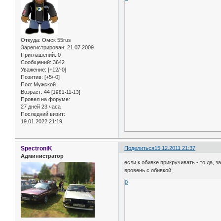
Откуда:
Омск 55rus
Зарегистрирован
: 21.07.2009
Приглашений:
0
Сообщений:
3642
Уважение:
[+12/-0]
Позитив:
[+5/-0]
Пол:
Мужской
Возраст:
44
[1981-11-13]
Провел на форуме:
27 дней 23 часа
Последний визит:
19.01.2022 21:19
SpectroniK
Поделиться
15.12.2011 21:37
Администратор
если к обивке прикручивать - то да, 
вровень с обивкой.
0