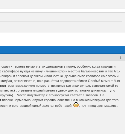
1
 сразу - терпеть не могу этих динамиков в полке, особенно когда сидишь и
В сабвуфере нужды не вижу - лишний груз и место в багажнике( там и так АКБ
на виброй и спленом целиком и полностью. Дальше было краилово со слезами
 мидбас, резал злостно, но с расчётом подворота обивки.Особый момент был
твиттеры вырезал уже по месту, прикинув где и как лучше, вырезал какой то
м месте.) , отрезаем лишний метал в двери для установки динамика., тупо
крутить). Место под твиттер с его корпусом хватает с запасом. Не
т вполне нормально. Звучит хорошо. собственно выложил материал для того
юбился, и со страшной силой захотел себе такой
, почти под цвет машины.