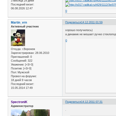
3 месяца 29 дней
Последний визит:
06.08.2026 12:47
0
Martin_vrn
Поделиться
14.12.2011 01:59
Активный участник
хорошо получилось)
а динамик не мешает ручке стеклопо
0
Откуда:
г.Воронеж
Зарегистрирован
: 28.06.2010
Приглашений:
0
Сообщений:
322
Уважение:
[+3/-0]
Позитив:
[+3/-0]
Пол:
Мужской
Провел на форуме:
18 дней 9 часов
Последний визит:
15.05.2014 17:49
SpectroniK
Поделиться
14.12.2011 07:31
Администратор
.