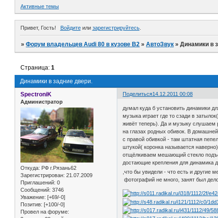
Активные темы
Привет, Гость!
Войдите
или
зарегистрируйтесь
.
»
Форум владельцев Audi 80 в кузове В2
»
АвтоЗвук
»
Динамики в 
Страница:
1
Динамики в задние двери.
SpectroniK
Поделиться
14.12.2011 00:08
Администратор
думал куда б установить динамики для
музыка играет где то сзади в затыло
живёт теперь). Да и музыку слушаем 
на глазах родных обивок. В домашней
с правой обивкой - там штатная пепе
штукой( коронка называется наверно)
отщёлкиваем мешающий стекло подъёмн
достающие крепления для динамика д
Откуда:
РФ г.Рязань62
,что бы увидели - что есть и другие 
Зарегистрирован
: 21.07.2009
фотографий не много, занят был дело
Приглашений:
0
Сообщений:
3746
Уважение:
[+69/-0]
Позитив:
[+100/-0]
Провел на форуме: