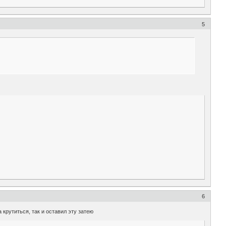
5
6
 крутиться, так и оставил эту затею