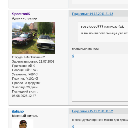
SpectroniK
Поделиться
14.12.2011 21:13
Администратор
rosvigovo777 написал(а):
я так понял пепельныцы уже не
правильно поняли.
0
Откуда:
РФ г.Рязань62
Зарегистрирован
: 21.07.2009
Приглашений:
0
Сообщений:
3746
Уважение:
[+69/-0]
Позитив:
[+100/-0]
Провел на форуме:
3 месяца 29 дней
Последний визит:
06.08.2026 12:47
italiano
Поделиться
15.12.2011 11:52
Местный житель
я тоже думал про это место для динам
0