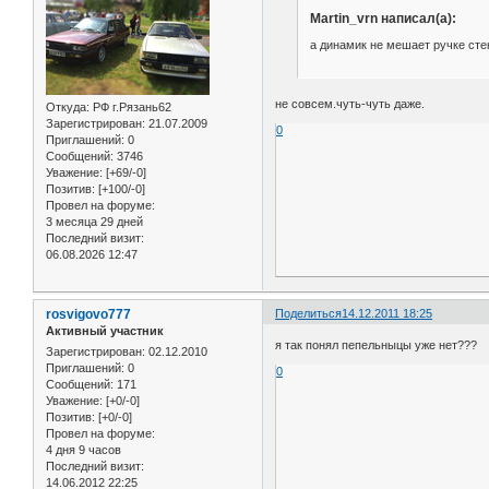
Martin_vrn написал(а):
а динамик не мешает ручке ст
не совсем.чуть-чуть даже.
Откуда:
РФ г.Рязань62
Зарегистрирован
: 21.07.2009
0
Приглашений:
0
Сообщений:
3746
Уважение:
[+69/-0]
Позитив:
[+100/-0]
Провел на форуме:
3 месяца 29 дней
Последний визит:
06.08.2026 12:47
rosvigovo777
Поделиться
14.12.2011 18:25
Активный участник
я так понял пепельныцы уже нет???
Зарегистрирован
: 02.12.2010
Приглашений:
0
0
Сообщений:
171
Уважение:
[+0/-0]
Позитив:
[+0/-0]
Провел на форуме:
4 дня 9 часов
Последний визит:
14.06.2012 22:25