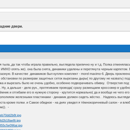
задние двери.
 тыла.,да так чтобы играла правильно, выглядела прилично ну и т.д. Полка отменялась
к( ИМХО опять же). она была снята, динамики удалены и перетянута черным карпетом. 
разную. В качестве динамиков был куплен комплект - morel maximo-6. Дверь проклее
 обстановки по размерам защитных сеток вырезаны дыры( по другому не назвать) под
лка и вырезать было не очень удобно, особенно подворачивать обивку. Отверстия под 
. Ну, а дальше - дело рук., протягиваем провода( сразу размещаем кроссовер в удобно
ик и отгибаем его в нужную сторону - крутится нормально( да и вообще не чего его 
ополняем железными пластинами - динамик должен сидеть жёстко. . Надеюсь выгляди
места кроме полки. и Самое обидное - на днях увидел я тёмнокоричневый салон - и вл
м)). -