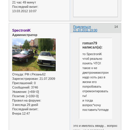
21 час 49 минут
Последний визит:
13.03.2012 10:07
Поделиться
14
SpectroniK
21.10.2011 19:00
Администратор
roman79
написал(а):
то SpectroniK
чтоб реально
понять ЧТО!
такое к-ке
джетроникмотроник
Откуда:
РФ г.Рязань62
надо хоть раз в
Зарегистрирован
: 21.07.2009
жизни его
Приглашений:
0
попробовать
Сообщений:
3746
отремонтировать!
Уважение:
[+69/-0]
гы!
Позитив:
[+100/-0]
и тогда
Провел на форуме:
3 месяца 29 дней
вопрос*хочу
Последний визит:
поставить*отпадет....
Вчера 12:47
это и имелось ввиду... вопрос