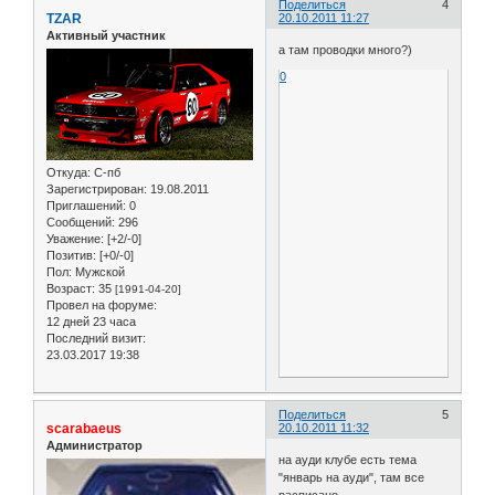
Поделиться
4
TZAR
20.10.2011 11:27
Активный участник
а там проводки много?)
0
Откуда:
С-пб
Зарегистрирован
: 19.08.2011
Приглашений:
0
Сообщений:
296
Уважение:
[+2/-0]
Позитив:
[+0/-0]
Пол:
Мужской
Возраст:
35
[1991-04-20]
Провел на форуме:
12 дней 23 часа
Последний визит:
23.03.2017 19:38
Поделиться
5
scarabaeus
20.10.2011 11:32
Администратор
на ауди клубе есть тема
"январь на ауди", там все