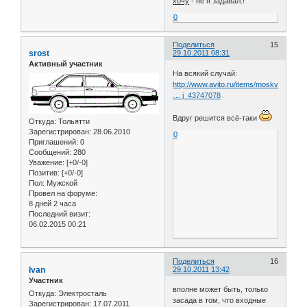
хочу
- не я задавал.!
0
Поделиться
15
srost
29.10.2011 08:31
Активный участник
На всякий случай:
http://www.avito.ru/items/moskva_avtoz
… j_43747078
Вдруг решится всё-таки
Откуда:
Тольятти
Зарегистрирован
: 28.06.2010
0
Приглашений:
0
Сообщений:
280
Уважение:
[+0/-0]
Позитив:
[+0/-0]
Пол:
Мужской
Провел на форуме:
8 дней 2 часа
Последний визит:
06.02.2015 00:21
Поделиться
16
Ivan
29.10.2011 13:42
Участник
вполне может быть, только
Откуда:
Электросталь
засада в том, что входные
Зарегистрирован
: 17.07.2011