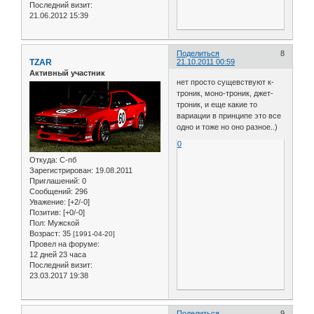
Последний визит:
21.06.2012 15:39
Поделиться
8
TZAR
21.10.2011 00:59
Активный участник
нет просто сущевствуют к-
троник, моно-троник, джет-
троник, и еще какие то
вариации в принципе это все
одно и тоже но оно разное..)
0
Откуда:
С-пб
Зарегистрирован
: 19.08.2011
Приглашений:
0
Сообщений:
296
Уважение:
[+2/-0]
Позитив:
[+0/-0]
Пол:
Мужской
Возраст:
35
[1991-04-20]
Провел на форуме:
12 дней 23 часа
Последний визит:
23.03.2017 19:38
Поделиться
9