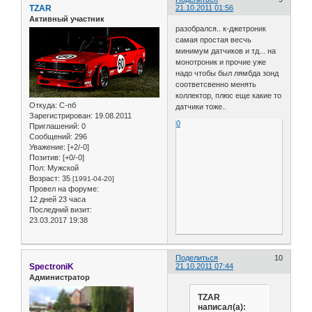
TZAR
21.10.2011 01:56
Активный участник
разобрался.. к-джетроник
самая простая весчь
минимум датчиков и тд... на
монотроник и прочие уже
надо чтобы был лямбда зонд
соответсвенно менять
коллектор, плюс еще какие то
Откуда:
С-пб
датчики тоже..
Зарегистрирован
: 19.08.2011
0
Приглашений:
0
Сообщений:
296
Уважение:
[+2/-0]
Позитив:
[+0/-0]
Пол:
Мужской
Возраст:
35
[1991-04-20]
Провел на форуме:
12 дней 23 часа
Последний визит:
23.03.2017 19:38
Поделиться
10
SpectroniK
21.10.2011 07:44
Администратор
TZAR
написал(а):