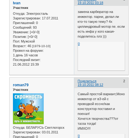
Ivan
19.10.2011 03:18
Участник
замена карбюратор на
Откуда:
Электросталь
инжектор. парни, делал ли
Зарегистрирован
: 17.07.2011
кто-то такую тему? 4х
Приглашений:
0
циллиндровый мотор ne. если
Сообщений:
93
есть инфа у кого какая-
Уважение:
[+0/-0]
поделитесь плз )))
Позитив:
[+0/-0]
Пол:
Мужской
0
Возраст:
46
[1979-10-10]
Провел на форуме:
1 день 16 часов
Последний визит:
21.06.2012 15:39
Поделиться
2
roman79
19.10.2011 08:12
Участник
Самый простой вариант,Моно
инжектор от в3-ей с
проводкой ессно!как
конструктор поставил и
поехал!
Хочется творчества???от
тазза тогда!
Откуда:
БЕЛАРУСЬ Светлогорск
ИМХО!!!
Зарегистрирован
: 03.01.2011
0
Приглашений:
0