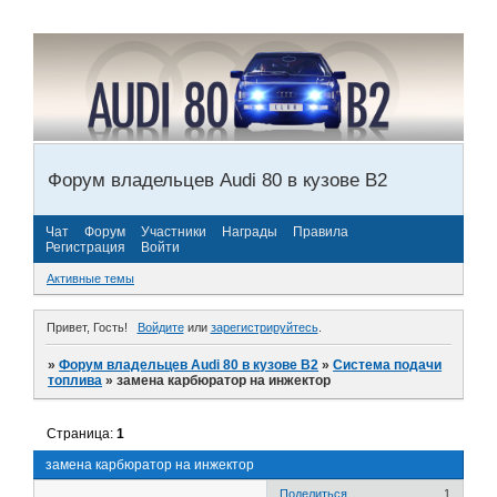
Форум владельцев Audi 80 в кузове В2
Чат
Форум
Участники
Награды
Правила
Регистрация
Войти
Активные темы
Привет, Гость!
Войдите
или
зарегистрируйтесь
.
»
Форум владельцев Audi 80 в кузове В2
»
Система подачи
топлива
»
замена карбюратор на инжектор
Страница:
1
замена карбюратор на инжектор
Поделиться
1