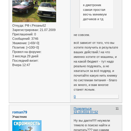
к-джетроник
самая простая
весчь минимум
датчиков и тд
Откуда:
РФ г.Рязань62
Зарегистрирован
: 21.07.2009
Приглашений:
0
не совсем.
Сообщений:
3746
всё зависит от того, что вы
Уважение:
[+69/-0]
Позитив:
[+100/-0]
хотите получить в результате
Провел на форуме:
ваших действий.! на что
3 месяца 29 дней
именно хотите от машины, и
Последний визит:
на какой бюджет - тут надо
Вчера 12:47
реально подумать, а не
хвататься за всё подряд. и
почитайте какую нить книжку
по системам питания - благо
их много, и вам многое
станет ясным.
0
Поделиться
11
roman79
21.10.2011 07:52
Участник
Ну вы даете!!!!! неужели
тяжело в поиске найти и
почитать??? раз самим