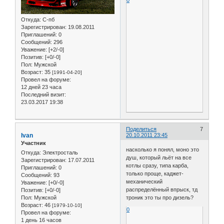
Откуда:
С-пб
Зарегистрирован
: 19.08.2011
Приглашений:
0
Сообщений:
296
Уважение:
[+2/-0]
Позитив:
[+0/-0]
Пол:
Мужской
Возраст:
35
[1991-04-20]
Провел на форуме:
12 дней 23 часа
Последний визит:
23.03.2017 19:38
Поделиться
7
Ivan
20.10.2011 23:45
Участник
насколько я понял, моно это
Откуда:
Электросталь
душ, который льёт на все
Зарегистрирован
: 17.07.2011
котлы сразу, типа карба,
Приглашений:
0
только проще, каджет-
Сообщений:
93
механический
Уважение:
[+0/-0]
распределённый впрыск, тд
Позитив:
[+0/-0]
Пол:
Мужской
троник это ты про дизель?
Возраст:
46
[1979-10-10]
0
Провел на форуме:
1 день 16 часов