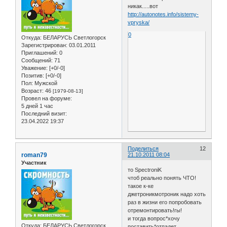
никак.....вот
http://autonotes.info/sistemy-
vpryska/
0
Откуда:
БЕЛАРУСЬ Светлогорск
Зарегистрирован
: 03.01.2011
Приглашений:
0
Сообщений:
71
Уважение:
[+0/-0]
Позитив:
[+0/-0]
Пол:
Мужской
Возраст:
46
[1979-08-13]
Провел на форуме:
5 дней 1 час
Последний визит:
23.04.2022 19:37
Поделиться
12
roman79
21.10.2011 08:04
Участник
то SpectroniK
чтоб реально понять ЧТО!
такое к-ке
джетроникмотроник надо хоть
раз в жизни его попробовать
отремонтировать!гы!
и тогда вопрос*хочу
Откуда:
БЕЛАРУСЬ Светлогорск
поставить*отпадет....