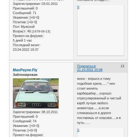
Зарегистрирован
: 03.01.2011
0
Приглашений:
0
Сообщений:
71
Уважение:
[+0/-0]
Позитив:
[+0/-0]
Пол:
Мужской
Возраст:
46
[1979-08-13]
Провел на форуме:
5 дней 1 час
Последний визит:
23.04.2022 19:37
Поделиться
13
MaxPayne.Fly
21.10.2011 15:08
Заблокирован
моно - впрыск и тому
подобная хрень......* нен
стоит менять
карбюрабор....хорошо
отрегулированный и чистый
карб! лучше любого
инжектора......а если
Зарегистрирован
: 08.10.2011
сломаешься в дороге
Приглашений:
0
поставишь от класики.....и в
Сообщений:
74
путь......
Уважение:
[+0/-0]
0
Позитив:
[+0/-0]
Провел на форуме: