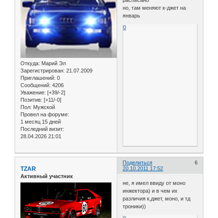
расписано
но, там меняют к-джет на
январь
0
Откуда:
Марий Эл
Зарегистрирован
: 21.07.2009
Приглашений:
0
Сообщений:
4206
Уважение:
[+39/-2]
Позитив:
[+11/-0]
Пол:
Мужской
Провел на форуме:
1 месяц 15 дней
Последний визит:
28.04.2026 21:01
Поделиться
6
TZAR
20.10.2011 17:52
Активный участник
не, я имел ввиду от моно
инжектора) и в чем их
различия к,джет, моно, и тд
троники))
0